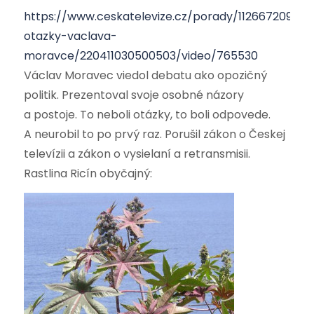
https://www.ceskatelevize.cz/porady/1126672097-
otazky-vaclava-
moravce/220411030500503/video/765530
Václav Moravec viedol debatu ako opozičný
politik. Prezentoval svoje osobné názory
a postoje. To neboli otázky, to boli odpovede.
A neurobil to po prvý raz. Porušil zákon o Českej
televízii a zákon o vysielaní a retransmisii.
Rastlina Ricín obyčajný: