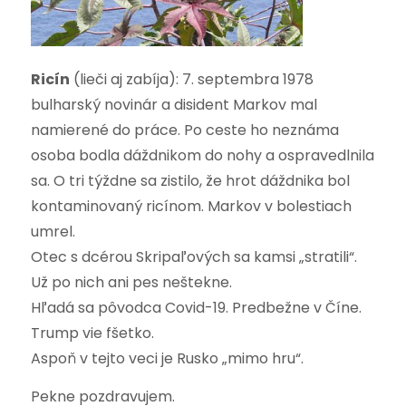
Ricín
(lieči aj zabíja): 7. septembra 1978
bulharský novinár a disident Markov mal
namierené do práce. Po ceste ho neznáma
osoba bodla dáždnikom do nohy a ospravedlnila
sa. O tri týždne sa zistilo, že hrot dáždnika bol
kontaminovaný ricínom. Markov v bolestiach
umrel.
Otec s dcérou Skripaľových sa kamsi „stratili“.
Už po nich ani pes neštekne.
Hľadá sa pôvodca Covid-19. Predbežne v Číne.
Trump vie fšetko.
Aspoň v tejto veci je Rusko „mimo hru“.
Pekne pozdravujem.