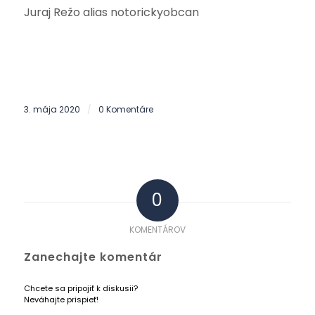
Juraj Režo alias notorickyobcan
3. mája 2020
0 Komentáre
/
0
KOMENTÁROV
Zanechajte komentár
Chcete sa pripojiť k diskusii?
Neváhajte prispieť!