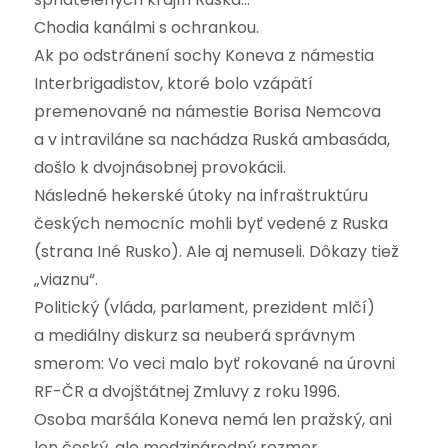
Chodia kanálmi s ochrankou.
Ak po odstránení sochy Koneva z námestia
Interbrigadistov, ktoré bolo vzápätí
premenované na námestie Borisa Nemcova
a v intraviláne sa nachádza Ruská ambasáda,
došlo k dvojnásobnej provokácii.
Následné hekerské útoky na infraštruktúru
českých nemocníc mohli byť vedené z Ruska
(strana Iné Rusko). Ale aj nemuseli. Dôkazy tiež
„viaznu“.
Politický (vláda, parlament, prezident mlčí)
a mediálny diskurz sa neuberá správnym
smerom: Vo veci malo byť rokované na úrovni
RF-ČR a dvojštátnej Zmluvy z roku 1996.
Osoba maršála Koneva nemá len pražský, ani
len český, ale medzinárodný rozmer.