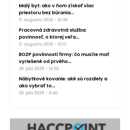
Malý byt: ako v ňom získať viac
priestoru bez búrania...
5. augusta 2026 - 10:38
Pracovná zdravotná služba:
povinnosť, o ktorej veľa...
5. augusta 2026 - 10:13
BOZP povinnosti firmy: čo musíte mať
vyriešené od prvého...
28. júla 2026 - 14:30
Nábytkové kovanie: aké sú rozdiely a
ako vybrať to...
28. júla 2026 - 9:40