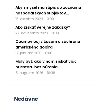
Aký zmysel má zápis do zoznamu
hospodárskych subjektov...
16. októbra 2023 - 0:00
Ako získať verejné zákazky?
27. novembra 2023 - 0:00
Obamov boj s časom o záchranu
amerického dolára
17. januára 2010 - 0:00
Malý byt: ako v ňom získať viac
priestoru bez búrania...
5. augusta 2026 - 10:38
Nedávne