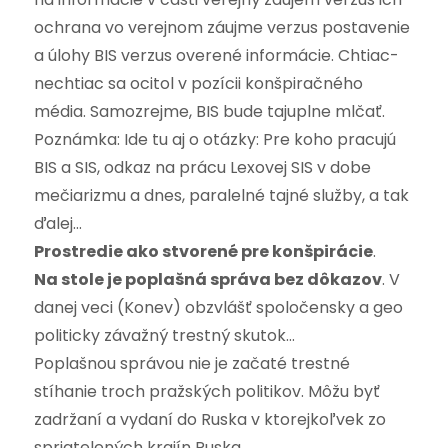
ochrana vo verejnom záujme verzus postavenie
a úlohy BIS verzus overené informácie. Chtiac-
nechtiac sa ocitol v pozícii konšpiračného
média. Samozrejme, BIS bude tajuplne mlčať.
Poznámka: Ide tu aj o otázky: Pre koho pracujú
BIS a SIS, odkaz na prácu Lexovej SIS v dobe
mečiarizmu a dnes, paralelné tajné služby, a tak
ďalej…
Prostredie ako stvorené pre konšpirácie
.
Na stole je poplašná správa bez dôkazov
. V
danej veci (Konev) obzvlášť spoločensky a geo
politicky závažný trestný skutok…
Poplašnou správou nie je začaté trestné
stíhanie troch pražských politikov. Môžu byť
zadržaní a vydaní do Ruska v ktorejkoľvek zo
spriatelených krajín Ruska…