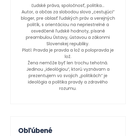
Ľudské práva, spoločnosť, politika…
Autor, a občas za slobodou slova „cestujúci“
bloger, pre oblasť ľudských práv a verejných
politík, s orientáciou na nepriestrelné a
osvedčené ľudské hodnoty, písané
preambulou Ústavy, ústavou a zákonmi
Slovenskej republiky.
Platí: Pravda je pravda a lož a polopravda je
lož.
Žena nemôže byť len trochu tehotná.
Jedinou „ideológiou“, ktorú vyznávam a
prezentujem vo svojich „politikách“ je
ideológia a politika pravdy a zdravého
rozumu.
Obľúbené