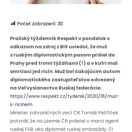
Počet zobrazení:
30
Pražský týždenník Respekt v pondelok s
odkazom na zdroj z BIS uviedol, že muž
s ruským diplomatickým pasom prišiel do
Prahy pred tromi týždňami (!) a v kufri mal
smrtiaci jed ricín. Muž bol čakajúcim autom
diplomatického zastupiteľstva odvezený
na Veľvyslanectvo Ruskej federácie.
https://www.respekt.cz/tydenik/2020/18/muz-
s-ricinem
Minister zahraničných vecí ČR Tomáš Petříček
potvrdil, že na územie ČR priletel v marci agent
ruskej FSB, ako diplomat ruskej ambasády. Či