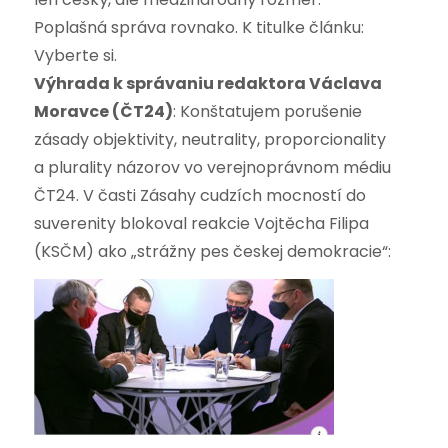
Poplašná správa rovnako. K titulke článku:
Vyberte si.
Výhrada k správaniu redaktora Václava
Moravce (ČT24)
: Konštatujem porušenie
zásady objektivity, neutrality, proporcionality
a plurality názorov vo verejnoprávnom médiu
ČT24. V časti Zásahy cudzích mocností do
suverenity blokoval reakcie Vojtěcha Filipa
(KSČM) ako „strážny pes českej demokracie“: