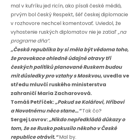
mal v kufríku jed ricín, ako písali české médiá,
prvým bol český Respekt, šéf českej diplomacie
v rozhovore nechcel komentovať. Uviedol, že
vyhostenie ruských diplomatov nie je zatiaľ
„na
programe dňa“.
„Česká republika by si měla být vědoma toho,
že provokace ohledně údajné otravy tří
českých politiků planované Ruskem budou
mít důsledky pro vztahy s Moskvou
, uvedla ve
středu mluvčí ruského ministerstva
zahraničí Maria Zacharovová.
Tomáš Petříček:
„Pokud se Kolářovi, Hřibovi
a Novotnému něco stane…“
Tak čo?
Sergej Lavrov:
„Nikdo nepředkládá důkazy o
tom, že se Rusko pokusilo někoho v České
republice otrávit.“
Mal by.