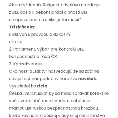
Ak sa týždenník Rešpekt odvoláva na zdroje
z BIS, došlo k dekonšpirácii činnosti BIS
a nepovolenému úniku „informácií“.
Tri riešenia
:
1. BIS von s pravdou a dôkazmi;
ak nie,
2. Parlament, výbor pre kontrolu BIS,
bezpečnostná rada ČR;
3. Konzekvencie.
Okolnosti a „fakty“ nasvedčujú, že sa začína
odvíjať scenár podobný naratívu
novičok
.
Vystriedal ho
ricín
.
Česká „verchuška“ by sa mala správať korektne
voči svojim občanom. Vedome občanov
manipuluje ruskou bezpečnostnou hrozbou,
ktorá zavinením českej vlády a jej ministerstva