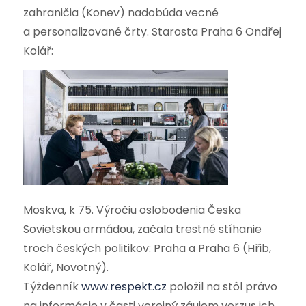
zahraničia (Konev) nadobúda vecné
a personalizované črty. Starosta Praha 6 Ondřej
Kolář:
Moskva, k 75. Výročiu oslobodenia Česka
Sovietskou armádou, začala trestné stíhanie
troch českých politikov: Praha a Praha 6 (Hřib,
Kolář, Novotný).
Týždenník
www.respekt.cz
položil na stôl právo
na informácie v časti verejný záujem verzus ich