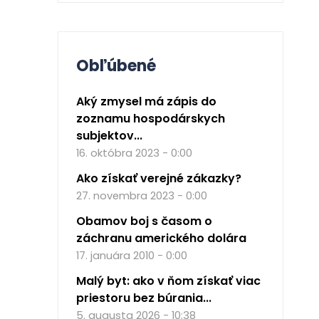
Obľúbené
Aký zmysel má zápis do
zoznamu hospodárskych
subjektov...
16. októbra 2023 - 0:00
Ako získať verejné zákazky?
27. novembra 2023 - 0:00
Obamov boj s časom o
záchranu amerického dolára
17. januára 2010 - 0:00
Malý byt: ako v ňom získať viac
priestoru bez búrania...
5. augusta 2026 - 10:38