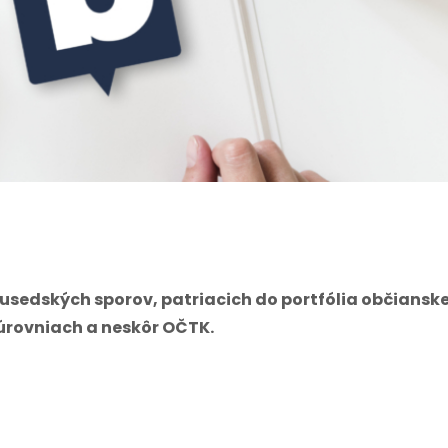
sedských sporov, patriacich do portfólia občiansk
 úrovniach a neskôr OČTK.