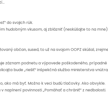
tí…
ť“ do svojich rúk.
šným hudobným vkusom, aj zblázniť (neskúšajte to na mne)
žovaný občan, sused, to už na svojom OOPZ skúšal, zrejm
tuje záznam podnetu a výpovede poškodeného, prípadné
cajta bude „riešiť“ inšpekčná služba ministerstva vnútra
, ako má byť. Možno k veci budú tlačovky. Ako obvykle.
u v naplnení povinnosti „Pomáhať a chrániť“ z nedbalosti.