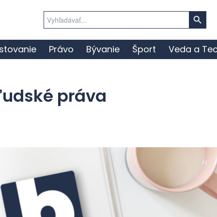
Search Button
Search
for:
stovanie
Právo
Bývanie
Šport
Veda a Tec
 ľudské práva