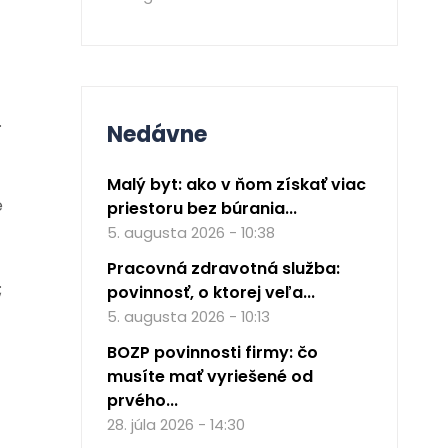
.
Nedávne
Malý byt: ako v ňom získať viac
e
priestoru bez búrania...
5. augusta 2026 - 10:38
Pracovná zdravotná služba:
;
povinnosť, o ktorej veľa...
5. augusta 2026 - 10:13
BOZP povinnosti firmy: čo
musíte mať vyriešené od
prvého...
28. júla 2026 - 14:30