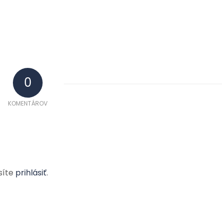
0
KOMENTÁROV
síte
prihlásiť
.