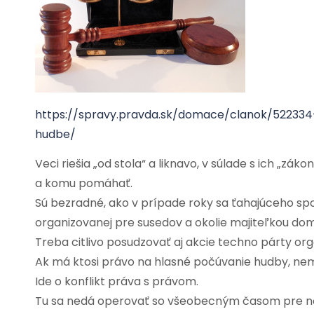
https://spravy.pravda.sk/domace/clanok/522334-p
hudbe/
Veci riešia „od stola“ a liknavo, v súlade s ich „z
a komu pomáhať.
Sú bezradné, ako v prípade roky sa ťahajúceho spor
organizovanej pre susedov a okolie majiteľkou dom
Treba citlivo posudzovať aj akcie techno párty org
Ak má ktosi právo na hlasné počúvanie hudby, nemá
Ide o konflikt práva s právom.
Tu sa nedá operovať so všeobecným časom pre nočný