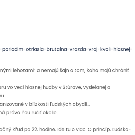
oriadim-otriasla-brutalna-vrazda-vraj-kvoli-hlasnej-
ákonnými lehotami“ a nemajú šajn o tom, koho majú chrániť
u vo veci hlasnej hudby v Štúrove, vysielanej a
u.
anizované v blízkosti ľudských obydlí…
 právo ňou rušiť okolie.
 kľud po 22. hodine. Ide tu o viac. O princíp. Ľudsko-