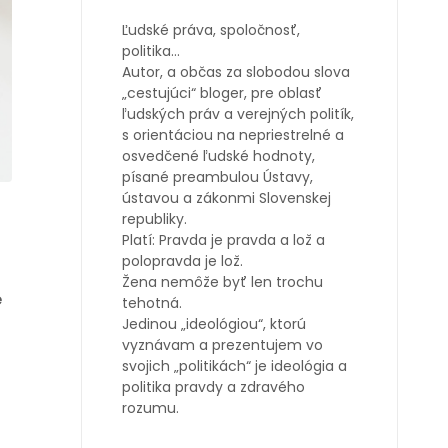
Ľudské práva, spoločnosť,
politika…
Autor, a občas za slobodou slova
„cestujúci“ bloger, pre oblasť
ľudských práv a verejných politík,
s orientáciou na nepriestrelné a
osvedčené ľudské hodnoty,
písané preambulou Ústavy,
ústavou a zákonmi Slovenskej
republiky.
Platí: Pravda je pravda a lož a
polopravda je lož.
Žena nemôže byť len trochu
e
tehotná.
Jedinou „ideológiou“, ktorú
vyznávam a prezentujem vo
svojich „politikách“ je ideológia a
politika pravdy a zdravého
rozumu.