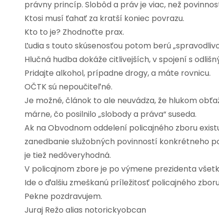
právny princíp. Slobôd a práv je viac, než povinnos
Ktosi musí ťahať za kratší koniec povrazu.
Kto to je? Zhodnoťte prax.
Ľudia s touto skúsenosťou potom berú „spravodlivos
Hlučná hudba dokáže citlivejších, v spojení s odli
Pridajte alkohol, prípadne drogy, a máte rovnicu.
OČTK sú nepoučiteľné.
Je možné, článok to ale neuvádza, že hlukom obťa
márne, čo posilnilo „slobody a práva“ suseda.
Ak na Obvodnom oddelení policajného zboru exis
zanedbanie služobných povinností konkrétneho poli
je tiež nedôveryhodná.
V policajnom zbore je po výmene prezidenta všetko
Ide o ďalšiu zmeškanú príležitosť policajného zbor
Pekne pozdravujem.
Juraj Režo alias notorickyobcan