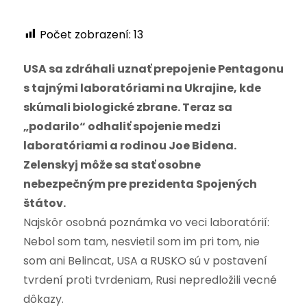
Počet zobrazení:
13
USA sa zdráhali uznať prepojenie Pentagonu
s tajnými laboratóriami na Ukrajine, kde
skúmali biologické zbrane. Teraz sa
„podarilo“ odhaliť spojenie medzi
laboratóriami a rodinou Joe Bidena.
Zelenskyj môže sa stať osobne
nebezpečným pre prezidenta Spojených
štátov.
Najskôr osobná poznámka vo veci laboratórií:
Nebol som tam, nesvietil som im pri tom, nie
som ani Belincat, USA a RUSKO sú v postavení
tvrdení proti tvrdeniam, Rusi nepredložili vecné
dôkazy.