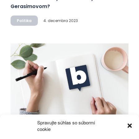
Gerasimovom?
Politika
4. decembra 2023
Spravujte súhlas so súbormi
Ficova vláda a médiá…
cookie