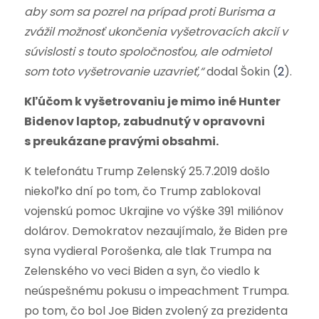
aby som sa pozrel na prípad proti Burisma a
zvážil možnosť ukončenia vyšetrovacích akcií v
súvislosti s touto spoločnosťou, ale odmietol
som toto vyšetrovanie uzavrieť,“
dodal Šokin (
2
)
.
Kľúčom k vyšetrovaniu je mimo iné Hunter
Bidenov laptop, zabudnutý v opravovni
s preukázane pravými obsahmi.
K telefonátu Trump Zelenský 25.7.2019 došlo
niekoľko dní po tom, čo Trump zablokoval
vojenskú pomoc Ukrajine vo výške 391 miliónov
dolárov. Demokratov nezaujímalo, že Biden pre
syna vydieral Porošenka, ale tlak Trumpa na
Zelenského vo veci Biden a syn, čo viedlo k
neúspešnému pokusu o impeachment Trumpa.
po tom, čo bol Joe Biden zvolený za prezidenta