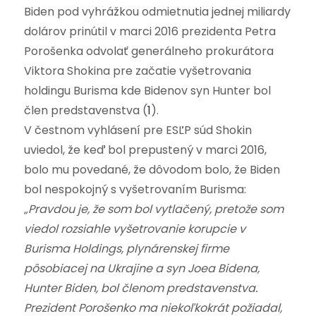
Biden pod vyhrážkou odmietnutia jednej miliardy
dolárov prinútil v marci 2016 prezidenta Petra
Porošenka odvolať generálneho prokurátora
Viktora Shokina pre začatie vyšetrovania
holdingu Burisma kde Bidenov syn Hunter bol
člen predstavenstva
(
1
).
V čestnom vyhlásení pre ESĽP súd Shokin
uviedol, že keď bol prepustený v marci 2016,
bolo mu povedané, že dôvodom bolo, že Biden
bol nespokojný s vyšetrovaním Burisma:
„Pravdou je, že som bol vytlačený, pretože som
viedol rozsiahle vyšetrovanie korupcie v
Burisma Holdings, plynárenskej firme
pôsobiacej na Ukrajine a syn Joea Bidena,
Hunter Biden, bol členom predstavenstva.
Prezident Porošenko ma niekoľkokrát požiadal,