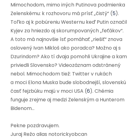
Mimochodom, mimo iných Putinova podmienka
Zelenskému: k rozhovoru má prísť „čistý“ (
5
).
Toľko aj k pobúreniu Westernu keď Putin označil
Kyjev za hniezdo aj skorumpovaných „feťákov“.
A toto má najnovšie ísť pomáhať „riešiť“ znova
oslovený Ivan Mikloš ako poradca? Možno aj s
Dzurindom? Ako tí dvaja pomohli Ukrajine a kam
priviedli Slovensko? Videozáznam odstránený
nebol.
Mimochodom tiež: Twitter v rukách
a moci Elona Muska bude slobodnejší, slovenskú
časť fejzbúku majú v moci USA (
6
). Chémia
funguje zrejme aj medzi Zelenským a Hunterom
Bidenom…
Pekne pozdravujem.
Juraj Režo alias notorickyobcan