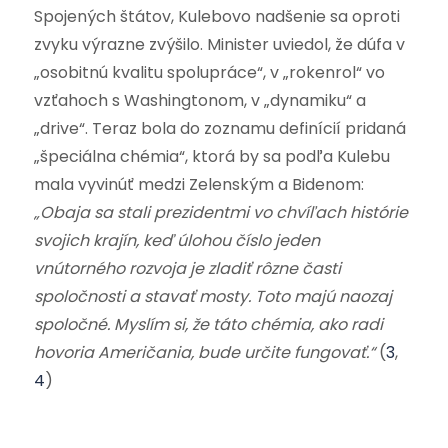
Spojených štátov, Kulebovo nadšenie sa oproti
zvyku výrazne zvýšilo. Minister uviedol, že dúfa v
„osobitnú kvalitu spolupráce“, v „rokenrol“ vo
vzťahoch s Washingtonom, v „dynamiku“ a
„drive“. Teraz bola do zoznamu definícií pridaná
„špeciálna chémia“, ktorá by sa podľa Kulebu
mala vyvinúť medzi Zelenským a Bidenom:
„Obaja sa stali prezidentmi vo chvíľach histórie
svojich krajín, keď úlohou číslo jeden
vnútorného rozvoja je zladiť rôzne časti
spoločnosti a stavať mosty. Toto majú naozaj
spoločné. Myslím si, že táto chémia, ako radi
hovoria Američania, bude určite fungovať.“
(
3
,
4
)