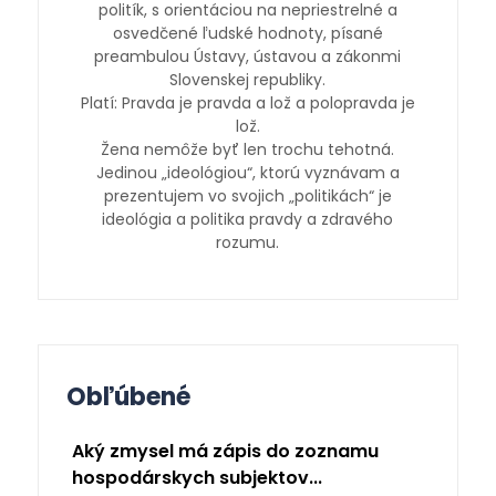
politík, s orientáciou na nepriestrelné a
osvedčené ľudské hodnoty, písané
preambulou Ústavy, ústavou a zákonmi
Slovenskej republiky.
Platí: Pravda je pravda a lož a polopravda je
lož.
Žena nemôže byť len trochu tehotná.
Jedinou „ideológiou“, ktorú vyznávam a
prezentujem vo svojich „politikách“ je
ideológia a politika pravdy a zdravého
rozumu.
Obľúbené
Aký zmysel má zápis do zoznamu
hospodárskych subjektov...