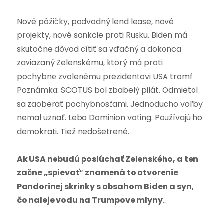
Nové pôžičky, podvodný lend lease, nové
projekty, nové sankcie proti Rusku. Biden má
skutočne dôvod cítiť sa vďačný a dokonca
zaviazaný Zelenskému, ktorý má proti
pochybne zvolenému prezidentovi USA tromf.
Poznámka: SCOTUS bol zbabelý pilát. Odmietol
sa zaoberať pochybnosťami. Jednoducho voľby
nemal uznať. Lebo Dominion voting. Používajú ho
demokrati. Tiež nedošetrené.
Ak USA nebudú poslúchať Zelenského, a ten
začne „spievať“ znamená to otvorenie
Pandorinej skrinky s obsahom Biden a syn,
čo naleje vodu na Trumpove mlyny
…