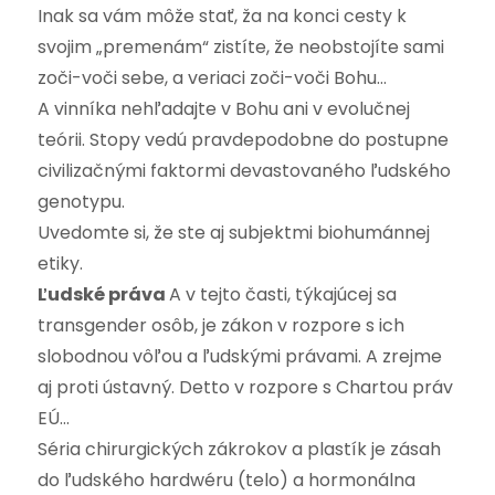
Inak sa vám môže stať, ža na konci cesty k
svojim „premenám“ zistíte, že neobstojíte sami
zoči-voči sebe, a veriaci zoči-voči Bohu…
A vinníka nehľadajte v Bohu ani v evolučnej
teórii. Stopy vedú pravdepodobne do postupne
civilizačnými faktormi devastovaného ľudského
genotypu.
Uvedomte si, že ste aj subjektmi biohumánnej
etiky.
Ľudské práva
A v tejto časti, týkajúcej sa
transgender osôb, je zákon v rozpore s ich
slobodnou vôľou a ľudskými právami. A zrejme
aj proti ústavný. Detto v rozpore s Chartou práv
EÚ…
Séria chirurgických zákrokov a plastík je zásah
do ľudského hardwéru (telo) a hormonálna