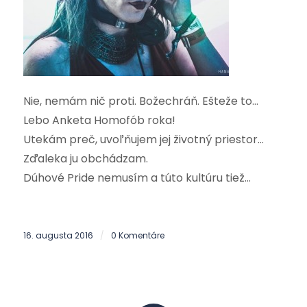
Nie, nemám nič proti. Božechráň. Ešteže to…
Lebo Anketa Homofób roka!
Utekám preč, uvoľňujem jej životný priestor…
Zďaleka ju obchádzam.
Dúhové Pride nemusím a túto kultúru tiež…
16. augusta 2016
0 Komentáre
/