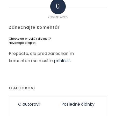
0
KOMENTÁROV
Zanechajte komentár
Chcete sa pripojiť k diskusii?
Neváhajte prispieť!
Prepáčte, ale pred zanechaním
komentára sa musíte
prihlásiť
.
O AUTOROVI
O autorovi:
Posledné články