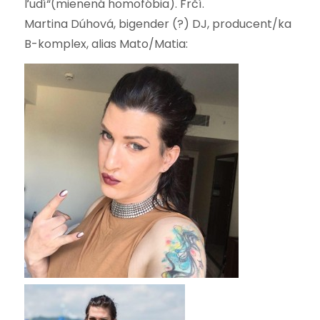
ľudí“(mienená homofóbia). Frčí.
Martina Dúhová, bigender (?) DJ, producent/ka
B-komplex, alias Mato/Matia: