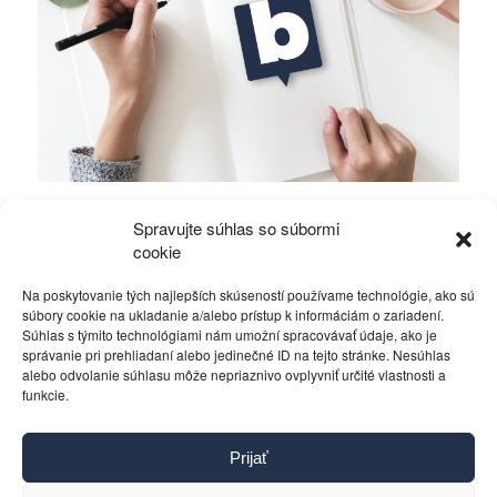
Mierové rozhovory vedú Zalužný s
Spravujte súhlas so súbormi
Gerasimovom?
cookie
Na poskytovanie tých najlepších skúseností používame technológie, ako sú
Politika
4. decembra 2023
súbory cookie na ukladanie a/alebo prístup k informáciám o zariadení.
Súhlas s týmito technológiami nám umožní spracovávať údaje, ako je
správanie pri prehliadaní alebo jedinečné ID na tejto stránke. Nesúhlas
alebo odvolanie súhlasu môže nepriaznivo ovplyvniť určité vlastnosti a
funkcie.
Kontakt
Prijať
Pravidlá používania
Reklama