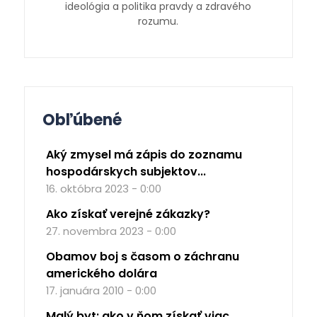
ideológia a politika pravdy a zdravého
rozumu.
Obľúbené
Aký zmysel má zápis do zoznamu
hospodárskych subjektov...
16. októbra 2023 - 0:00
Ako získať verejné zákazky?
27. novembra 2023 - 0:00
Obamov boj s časom o záchranu
amerického dolára
17. januára 2010 - 0:00
Malý byt: ako v ňom získať viac