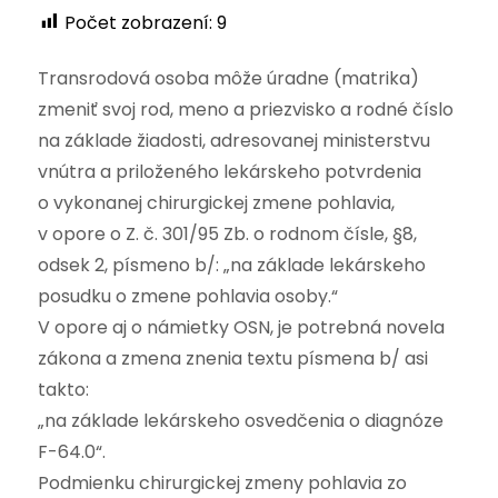
Počet zobrazení:
9
Transrodová osoba môže úradne (matrika)
zmeniť svoj rod, meno a priezvisko a rodné číslo
na základe žiadosti, adresovanej ministerstvu
vnútra a priloženého lekárskeho potvrdenia
o vykonanej chirurgickej zmene pohlavia,
v opore o Z. č. 301/95 Zb. o rodnom čísle, §8,
odsek 2, písmeno b/: „na základe lekárskeho
posudku o zmene pohlavia osoby.“
V opore aj o námietky OSN, je potrebná novela
zákona a zmena znenia textu písmena b/ asi
takto:
„na základe lekárskeho osvedčenia o diagnóze
F-64.0“.
Podmienku chirurgickej zmeny pohlavia zo