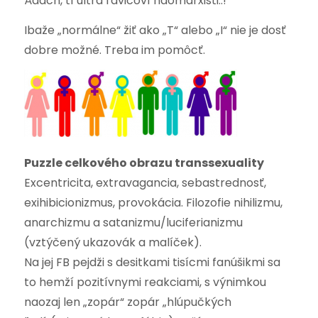
Ááách, tí ultra ľavicoví naomarxisti..!
Ibaže „normálne“ žiť ako „T“ alebo „I“ nie je dosť
dobre možné. Treba im pomôcť.
Puzzle celkového obrazu transsexuality
Excentricita, extravagancia, sebastrednosť,
exihibicionizmus, provokácia. Filozofie nihilizmu,
anarchizmu a satanizmu/luciferianizmu
(vztýčený ukazovák a malíček).
Na jej FB pejdži s desitkami tisícmi fanúšikmi sa
to hemží pozitívnymi reakciami, s výnimkou
naozaj len „zopár“ zopár „hlúpučkých