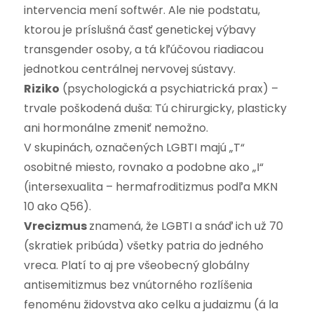
intervencia mení softwér. Ale nie podstatu,
ktorou je príslušná časť genetickej výbavy
transgender osoby, a tá kľúčovou riadiacou
jednotkou centrálnej nervovej sústavy.
Riziko
(psychologická a psychiatrická prax) –
trvale poškodená duša: Tú chirurgicky, plasticky
ani hormonálne zmeniť nemožno.
V skupinách, označených LGBTI majú „T“
osobitné miesto, rovnako a podobne ako „I“
(intersexualita – hermafroditizmus podľa MKN
10 ako Q56).
Vrecizmus
znamená, že LGBTI a snáď ich už 70
(skratiek pribúda) všetky patria do jedného
vreca. Platí to aj pre všeobecný globálny
antisemitizmus bez vnútorného rozlíšenia
fenoménu židovstva ako celku a judaizmu (á la