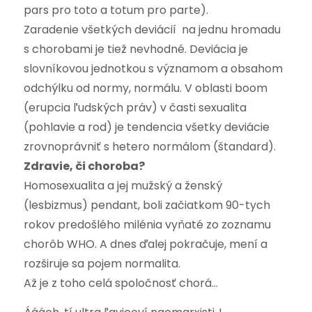
pars pro toto a totum pro parte).
Zaradenie všetkých deviácií na jednu hromadu
s chorobami je tiež nevhodné. Deviácia je
slovníkovou jednotkou s významom a obsahom
odchýlku od normy, normálu. V oblasti boom
(erupcia ľudských práv) v časti sexualita
(pohlavie a rod) je tendencia všetky deviácie
zrovnoprávniť s hetero normálom (štandard).
Zdravie, či choroba?
Homosexualita a jej mužský a ženský
(lesbizmus) pendant, boli začiatkom 90-tych
rokov predošlého milénia vyňaté zo zoznamu
chorôb WHO. A dnes ďalej pokračuje, mení a
rozširuje sa pojem normalita.
Až je z toho celá spoločnosť chorá…