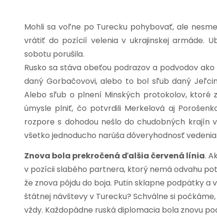
Mohli sa voľne po Turecku pohybovať, ale nesmeli
vrátiť do pozícií velenia v ukrajinskej armáde.
sobotu porušila.
Rusko sa stáva obeťou podrazov a podvodov ako n
daný Gorbačovovi, alebo to bol sľub daný Jeľcin
Alebo sľub o plnení Minských protokolov, ktoré 
úmysle plniť, čo potvrdili Merkelová aj Porošenk
rozpore s dohodou nešlo do chudobných krajín v 
všetko jednoducho narúša dôveryhodnosť vedenia
Znova bola prekročená ďalšia červená línia
. A
v pozícii slabého partnera, ktorý nemá odvahu pot
že znova pôjdu do boja. Putin sklapne podpätky a 
štátnej návštevy v Turecku? Schválne si počkáme,
vždy. Každopádne ruská diplomacia bola znovu pod