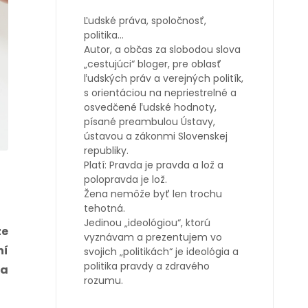
Ľudské práva, spoločnosť,
politika…
Autor, a občas za slobodou slova
„cestujúci“ bloger, pre oblasť
ľudských práv a verejných politík,
s orientáciou na nepriestrelné a
osvedčené ľudské hodnoty,
písané preambulou Ústavy,
ústavou a zákonmi Slovenskej
republiky.
Platí: Pravda je pravda a lož a
polopravda je lož.
Žena nemôže byť len trochu
tehotná.
Jedinou „ideológiou“, ktorú
že
vyznávam a prezentujem vo
ní
svojich „politikách“ je ideológia a
politika pravdy a zdravého
ca
rozumu.