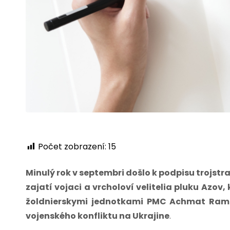
Počet zobrazení:
15
Minulý rok v septembri došlo k podpisu trojs
zajatí vojaci a vrcholoví velitelia pluku Azov,
žoldnierskymi jednotkami PMC Achmat Ram
vojenského konfliktu na Ukrajine
.