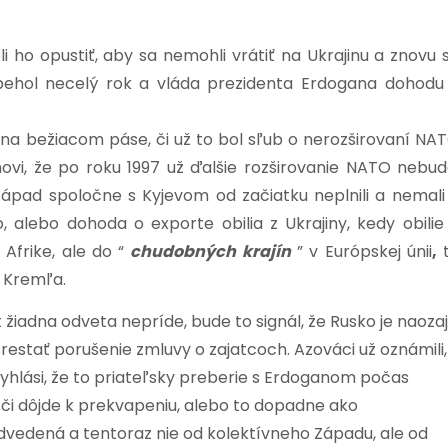
 ho opustiť, aby sa nemohli vrátiť na Ukrajinu a znovu 
 Ubehol necelý rok a vláda prezidenta Erdogana dohodu
a bežiacom páse, či už to bol sľub o nerozširovaní NA
ovi, že po roku 1997 už ďalšie rozširovanie NATO nebud
západ spoločne s Kyjevom od začiatku neplnili a nemali
o,
alebo dohoda o exporte obilia z Ukrajiny, kedy obilie
Afrike, ale do “
chudobných krajín
” v Európskej únii
,
 Kremľa.
k žiadna odveta nepríde, bude to signál, že Rusko je naozaj
restať porušenie zmluvy o zajatcoch. Azováci už oznámili,
vyhlási, že to priateľsky preberie s Erdoganom počas
 či dôjde k prekvapeniu, alebo to dopadne ako
vedená a tentoraz nie od kolektívneho Západu, ale od