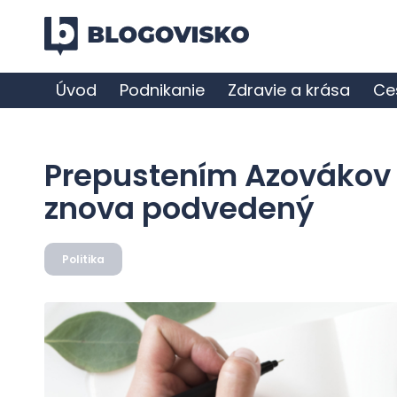
Úvod
Podnikanie
Zdravie a krása
Ce
Prepustením Azovákov 
znova podvedený
Politika