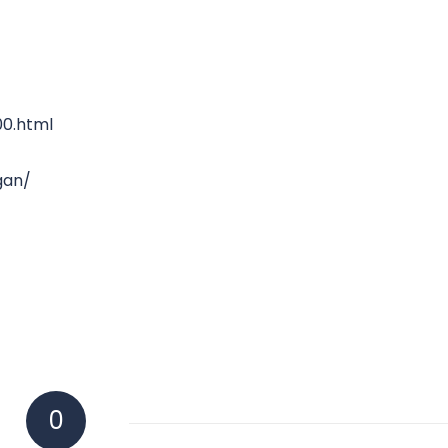
00.html
gan/
0