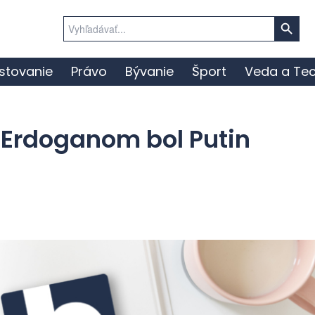
Search Button
Search
for:
stovanie
Právo
Bývanie
Šport
Veda a Tec
Erdoganom bol Putin