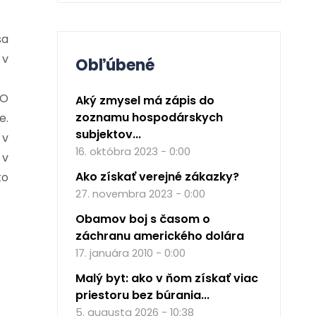
sa
 v
Obľúbené
TO
Aký zmysel má zápis do
zoznamu hospodárskych
e.
subjektov...
 v
16. októbra 2023 - 0:00
 v
Ako získať verejné zákazky?
to
27. novembra 2023 - 0:00
Obamov boj s časom o
záchranu amerického dolára
17. januára 2010 - 0:00
Malý byt: ako v ňom získať viac
priestoru bez búrania...
5. augusta 2026 - 10:38