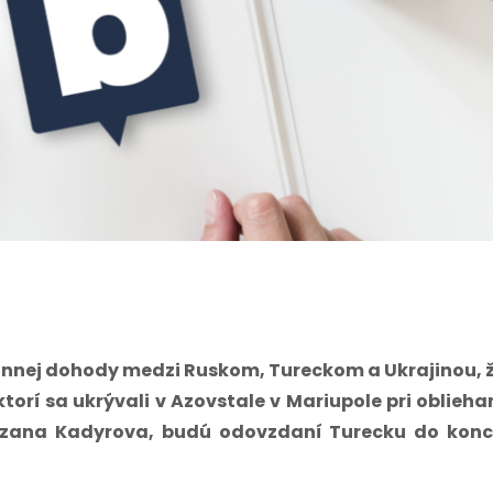
trannej dohody medzi Ruskom, Tureckom a Ukrajinou, 
 ktorí sa ukrývali v Azovstale v Mariupole pri oblieha
zana Kadyrova, budú odovzdaní Turecku do kon