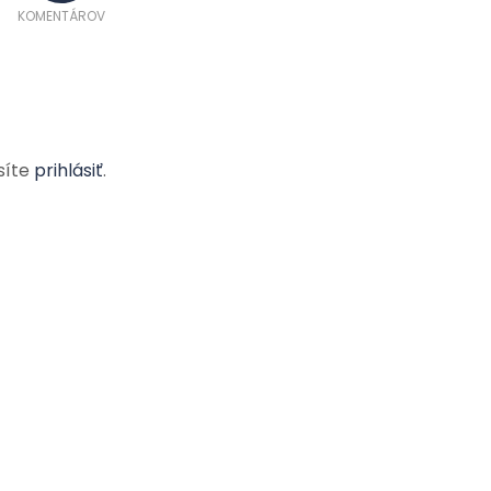
KOMENTÁROV
síte
prihlásiť
.