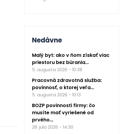
Nedávne
Malý byt: ako v ňom získať viac
priestoru bez búrania...
5. augusta 2026 - 10:38
Pracovná zdravotná služba:
povinnosť, o ktorej veľa...
5. augusta 2026 - 10:13
BOZP povinnosti firmy: čo
musíte mať vyriešené od
prvého...
28. júla 2026 - 14:30