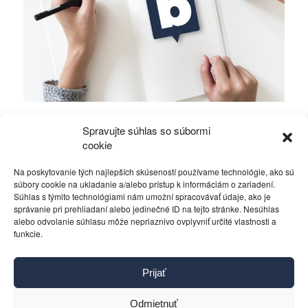
Mierové rozhovory vedú Zalužný s
Spravujte súhlas so súbormi
Gerasimovom?
cookie
Na poskytovanie tých najlepších skúseností používame technológie, ako sú
Politika
4. decembra 2023
súbory cookie na ukladanie a/alebo prístup k informáciám o zariadení.
Súhlas s týmito technológiami nám umožní spracovávať údaje, ako je
správanie pri prehliadaní alebo jedinečné ID na tejto stránke. Nesúhlas
alebo odvolanie súhlasu môže nepriaznivo ovplyvniť určité vlastnosti a
funkcie.
Kontakt
Prijať
Pravidlá používania
Reklama
Odmietnuť