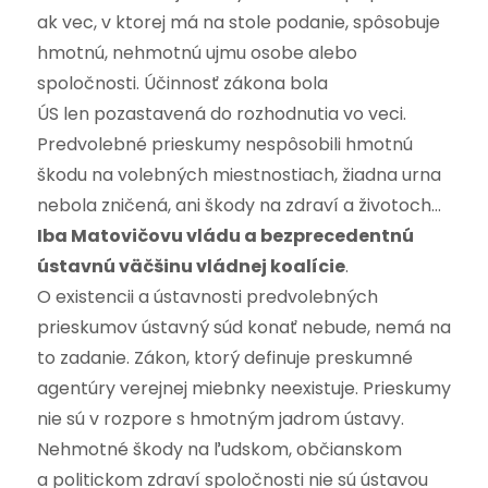
ak vec, v ktorej má na stole podanie, spôsobuje
hmotnú, nehmotnú ujmu osobe alebo
spoločnosti. Účinnosť zákona bola
ÚS len pozastavená do rozhodnutia vo veci.
Predvolebné prieskumy nespôsobili hmotnú
škodu na volebných miestnostiach, žiadna urna
nebola zničená, ani škody na zdraví a životoch…
Iba Matovičovu vládu a bezprecedentnú
ústavnú väčšinu vládnej koalície
.
O existencii a ústavnosti predvolebných
prieskumov ústavný súd konať nebude, nemá na
to zadanie. Zákon, ktorý definuje preskumné
agentúry verejnej miebnky neexistuje. Prieskumy
nie sú v rozpore s hmotným jadrom ústavy.
Nehmotné škody na ľudskom, občianskom
a politickom zdraví spoločnosti nie sú ústavou