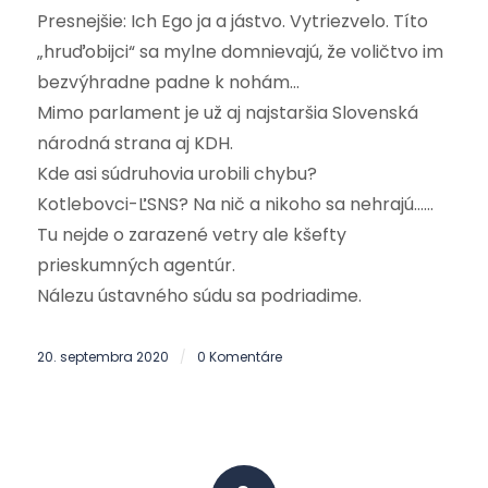
Presnejšie: Ich Ego ja a jástvo. Vytriezvelo. Títo
„hruďobijci“ sa mylne domnievajú, že voličtvo im
bezvýhradne padne k nohám…
Mimo parlament je už aj najstaršia Slovenská
národná strana aj KDH.
Kde asi súdruhovia urobili chybu?
Kotlebovci-ĽSNS? Na nič a nikoho sa nehrajú……
Tu nejde o zarazené vetry ale kšefty
prieskumných agentúr.
Nálezu ústavného súdu sa podriadime.
20. septembra 2020
0 Komentáre
/