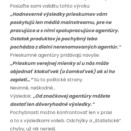
Posúďte sami validitu tohto výroku:
„Hodnoverné výsledky prieskumov vám
poskytujú len médiá mainstreamu, pre ne
pracujúce a s nimi spolupracujúce agentúry.
Ostatok produktov je pochybný lebo
pochádza z dielní nerenomovaných agentúr.“
Prieskumné agentúry pridávajú navyše:
„Prieskum verejnej mienky si u nás môže
objednať ktokoľvek (o čomkoľvek) ak si ho
zaplatí…“
Sú to politické strany.
Nevinné, neškodné…
Výsledok:
„Od značkovej agentúry môžete
dostať len dôveryhodné výsledky.“
Pochybnosti možno konfrontovať len v praxi
a to s výsledkami volieb. Odchýlky a „štatistické“
chyby, už nik nerieši.