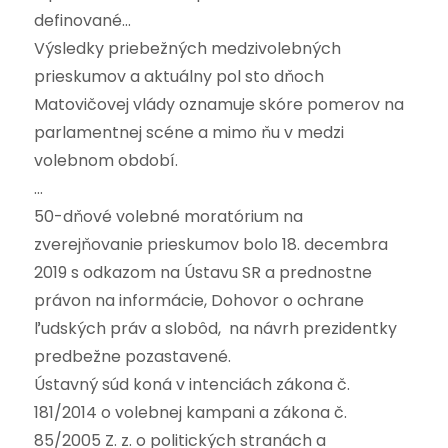
definované…
Výsledky priebežných medzivolebných
prieskumov a aktuálny pol sto dňoch
Matovičovej vlády oznamuje skóre pomerov na
parlamentnej scéne a mimo ňu v medzi
volebnom období.
…
50-dňové volebné moratórium na
zverejňovanie prieskumov bolo 18. decembra
2019 s odkazom na Ústavu SR a prednostne
právon na informácie, Dohovor o ochrane
ľudských práv a slobôd, na návrh prezidentky
predbežne pozastavené.
Ústavný súd koná v intenciách zákona č.
181/2014 o volebnej kampani a zákona č.
85/2005 Z. z. o politických stranách a