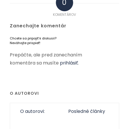
0
KOMENTÁROV
Zanechajte komentár
Chcete sa pripojiť k diskusii?
Neváhajte prispieť!
Prepáčte, ale pred zanechaním
komentára sa musíte
prihlásiť
.
O AUTOROVI
O autorovi:
Posledné články