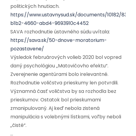
politických hnutiach.
https://www.ustavnysud.sk/documents/10182/837
b1b2-4660-abd4-9693910c4452
SAVA rozhodnutie ústavného súdu uvítala:
https://sava.sk/50-dnove-moratorium-
pozastavene/
Výsledok februárových volieb 2020 bol vopred
daný psychológiou „Matovičovho efektu“.
Zverejnenie agentúrami bolo irelevantné.
Rozhodnutie voličstva prieskumy len potvrdili.
Významná časť voličstva by sa rozhodla bez
prieskumov. Ostatok bol prieskumami
zmanipulovaný. Aj keď nebola zistená
manipulácia s volebnými lístkami, voľby neboli
„čisté“.
…