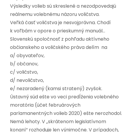
Výsledky volieb sú skreslené a nezodpovedajú
reálnemu volebnému názoru voličstva.
Veľká časť voličstva je nesvojprávna. Chodí
k voľbám v opore o prieskumný manuál…
Slovenskú spoločnosť z pohľadu aktívneho
občianskeho a voličského práva delím na
a/ obyvateľov,
b/ občanov,
c/ voličstvo,
d/ nevoličstvo,
e/ nezaradený (kamsi stratený) zvyšok.
Ústavný súd ešte vo veci predĺženia volebného
moratória (účet februárových
parlamanentných volieb 2020) ešte nerozhodol.
Nemá lehoty. V „skrátenom legislatívnom
konaní“ rozhoduje len výnimočne. V prípadoch,