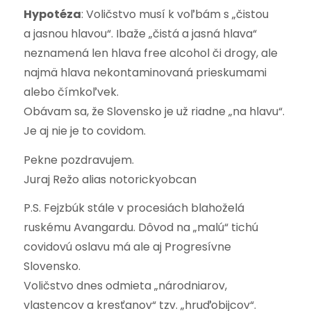
Hypotéza
: Voličstvo musí k voľbám s „čistou
a jasnou hlavou“. Ibaže „čistá a jasná hlava“
neznamená len hlava free alcohol či drogy, ale
najmä hlava nekontaminovaná prieskumami
alebo čímkoľvek.
Obávam sa, že Slovensko je už riadne „na hlavu“.
Je aj nie je to covidom.
Pekne pozdravujem.
Juraj Režo alias notorickyobcan
P.S. Fejzbúk stále v procesiách blahoželá
ruskému Avangardu. Dôvod na „malú“ tichú
covidovú oslavu má ale aj Progresívne
Slovensko.
Voličstvo dnes odmieta „národniarov,
vlastencov a kresťanov“ tzv. „hruďobijcov“.