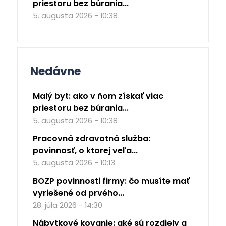
priestoru bez búrania...
5. augusta 2026 - 10:38
Nedávne
Malý byt: ako v ňom získať viac
priestoru bez búrania...
5. augusta 2026 - 10:38
Pracovná zdravotná služba:
povinnosť, o ktorej veľa...
5. augusta 2026 - 10:13
BOZP povinnosti firmy: čo musíte mať
vyriešené od prvého...
28. júla 2026 - 14:30
Nábytkové kovanie: aké sú rozdiely a