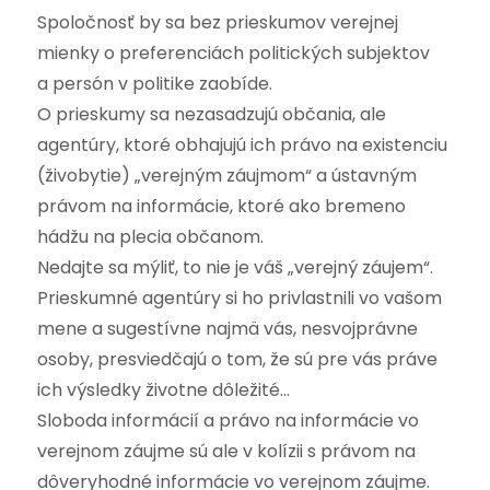
Spoločnosť by sa bez prieskumov verejnej
mienky o preferenciách politických subjektov
a persón v politike zaobíde.
O prieskumy sa nezasadzujú občania, ale
agentúry, ktoré obhajujú ich právo na existenciu
(živobytie) „verejným záujmom“ a ústavným
právom na informácie, ktoré ako bremeno
hádžu na plecia občanom.
Nedajte sa mýliť, to nie je váš „verejný záujem“.
Prieskumné agentúry si ho privlastnili vo vašom
mene a sugestívne najmä vás, nesvojprávne
osoby, presviedčajú o tom, že sú pre vás práve
ich výsledky životne dôležité…
Sloboda informácií a právo na informácie vo
verejnom záujme sú ale v kolízii s právom na
dôveryhodné informácie vo verejnom záujme.