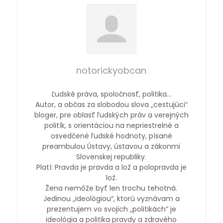
notorickyobcan
Ľudské práva, spoločnosť, politika…
Autor, a občas za slobodou slova „cestujúci“
bloger, pre oblasť ľudských práv a verejných
politík, s orientáciou na nepriestrelné a
osvedčené ľudské hodnoty, písané
preambulou Ústavy, ústavou a zákonmi
Slovenskej republiky.
Platí: Pravda je pravda a lož a polopravda je
lož.
Žena nemôže byť len trochu tehotná.
Jedinou „ideológiou“, ktorú vyznávam a
prezentujem vo svojich „politikách“ je
ideológia a politika pravdy a zdravého