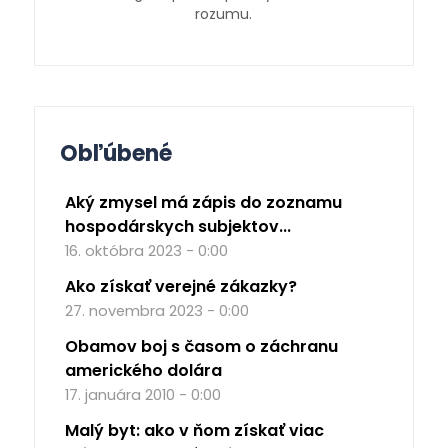
rozumu.
Obľúbené
Aký zmysel má zápis do zoznamu
hospodárskych subjektov...
16. októbra 2023 - 0:00
Ako získať verejné zákazky?
27. novembra 2023 - 0:00
Obamov boj s časom o záchranu
amerického dolára
17. januára 2010 - 0:00
Malý byt: ako v ňom získať viac