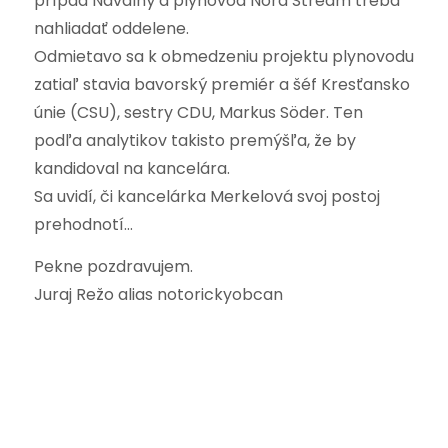
prípad Navalný a plynovod Nord Stream treba
nahliadať oddelene.
Odmietavo sa k obmedzeniu projektu plynovodu
zatiaľ stavia bavorský premiér a šéf Kresťansko
únie (CSU), sestry CDU, Markus Söder. Ten
podľa analytikov takisto premýšľa, že by
kandidoval na kancelára.
Sa uvidí, či kancelárka Merkelová svoj postoj
prehodnotí…
Pekne pozdravujem.
Juraj Režo alias notorickyobcan