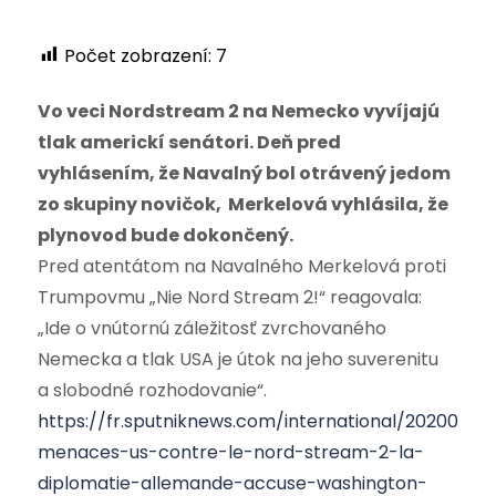
Počet zobrazení:
7
Vo veci Nordstream 2 na Nemecko vyvíjajú
tlak americkí senátori. Deň pred
vyhlásením, že Navalný bol otrávený jedom
zo skupiny novičok, Merkelová vyhlásila, že
plynovod bude dokončený.
Pred atentátom na Navalného Merkelová proti
Trumpovmu „Nie Nord Stream 2!“ reagovala:
„Ide o vnútornú záležitosť zvrchovaného
Nemecka a tlak USA je útok na jeho suverenitu
a slobodné rozhodovanie“.
https://fr.sputniknews.com/international/2020080
menaces-us-contre-le-nord-stream-2-la-
diplomatie-allemande-accuse-washington-