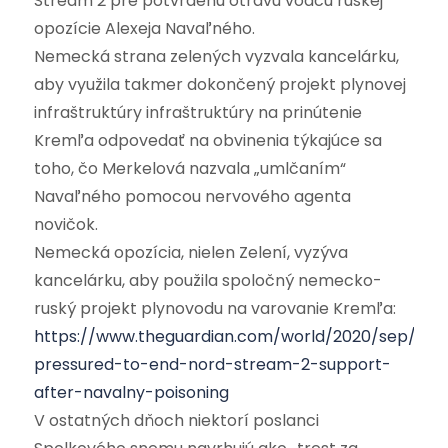
Stream 2 pre potvrdenú otravu vodcu ruskej
opozície Alexeja Navaľného.
Nemecká strana zelených vyzvala kancelárku,
aby využila takmer dokončený projekt plynovej
infraštruktúry infraštruktúry na prinútenie
Kremľa odpovedať na obvinenia týkajúce sa
toho, čo Merkelová nazvala „umlčaním“
Navaľného pomocou nervového agenta
novičok.
Nemecká opozícia, nielen Zelení, vyzýva
kancelárku, aby použila spoločný nemecko-
ruský projekt plynovodu na varovanie Kremľa:
https://www.theguardian.com/world/2020/sep/03/
pressured-to-end-nord-stream-2-support-
after-navalny-poisoning
V ostatných dňoch niektorí poslanci