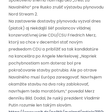
Spolkového snemu navrhujú ako „trest za
Navalného“ pre Rusko zrušiť výstavbu plynovodu
Nord Stream 2.
Na zastavenie dostavby plynovodu vyzval dnes
(piatok) aj niekdajší šéf poslancov vládnej
konzervatívnej únie CDU/CSU Friedrich Merz,
ktorý sa chce v decembri stať novým
predsedom CDU a priblížiť sa tak kandidatúre
na kancelára po Angele Merkelovej: „Napriek
pochybnostiam som doteraz bol pre
pokračovanie stavby potrubia. Ale po otrave
Navalného musí Európa zareagovať. Navrhujem
okamžite stavbu na dva roky zablokovať,
navrhujem teda moratórium,“ povedal Merz
denníku Bild. Dodal, že ruský prezident Vladimir
Putin rozumie len takým slovám.