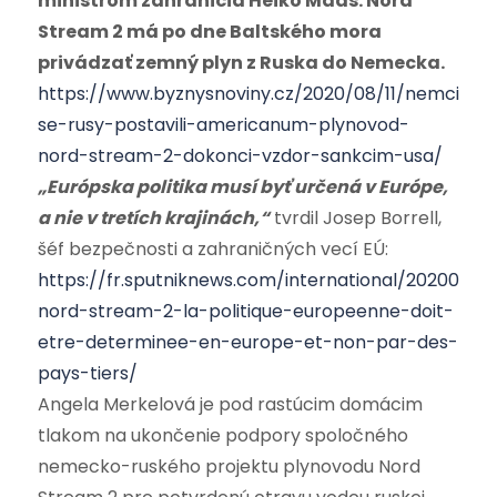
ministrom zahraničia Heiko Maas. Nord
Stream 2 má po dne Baltského mora
privádzať zemný plyn z Ruska do Nemecka.
https://www.byznysnoviny.cz/2020/08/11/nemci-
se-rusy-postavili-americanum-plynovod-
nord-stream-2-dokonci-vzdor-sankcim-usa/
„Európska politika musí byť určená v Európe,
a nie v tretích krajinách,“
tvrdil Josep Borrell,
šéf bezpečnosti a zahraničných vecí EÚ:
https://fr.sputniknews.com/international/20200718
nord-stream-2-la-politique-europeenne-doit-
etre-determinee-en-europe-et-non-par-des-
pays-tiers/
Angela Merkelová je pod rastúcim domácim
tlakom na ukončenie podpory spoločného
nemecko-ruského projektu plynovodu Nord