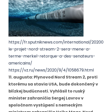
https://fr.sputniknews.com/international/20200901
le-projet-nord-stream-2-sera-mene-a-
terme-merkel-retorque-a-des-senateurs-
americains/
https://vz.ru/news/2020/9/4/1058679.html
11. augusta: Plynovod Nord Stream 2, proti
ktorému sa stavia USA, bude dokončený v
blízkej budúcnosti. Vyhlásil to ruský
minister zahraničia Sergej Lavrov v
spoločnom vystúpení s nemeckým