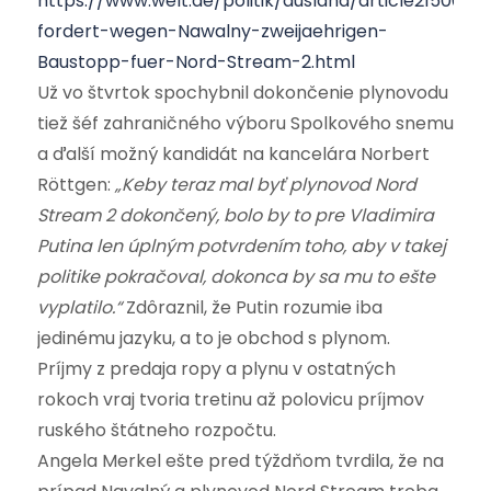
https://www.welt.de/politik/ausland/article215062
fordert-wegen-Nawalny-zweijaehrigen-
Baustopp-fuer-Nord-Stream-2.html
Už vo štvrtok spochybnil dokončenie plynovodu
tiež šéf zahraničného výboru Spolkového snemu
a ďalší možný kandidát na kancelára Norbert
Röttgen:
„Keby teraz mal byť plynovod Nord
Stream 2 dokončený, bolo by to pre Vladimira
Putina len úplným potvrdením toho, aby v takej
politike pokračoval, dokonca by sa mu to ešte
vyplatilo.“
Zdôraznil, že Putin rozumie iba
jedinému jazyku, a to je obchod s plynom.
Príjmy z predaja ropy a plynu v ostatných
rokoch vraj tvoria tretinu až polovicu príjmov
ruského štátneho rozpočtu.
Angela Merkel ešte pred týždňom tvrdila, že na