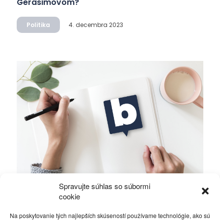
Gerasimovom?
Politika
4. decembra 2023
Spravujte súhlas so súbormi
Ficova vláda a médiá…
cookie
Na poskytovanie tých najlepších skúseností používame technológie, ako sú
Politika
4. decembra 2023