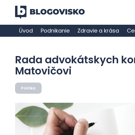
Úvod
Podnikanie
Zdravie a krása
Ce
Rada advokátskych ko
Matovičovi
Politika