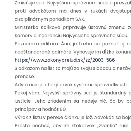
Zmieňuje sa o Najvyššom správnom súde a prevzatí
proti advokátom má dnes v rukách dvojstupňo
disciplinárnym poriadkom SAK.
Ministerka Kolíková pripravuje ústavnú zmenu: z
komory a ingerenciu Najvyššieho správneho súdu.
Poznámka editora: Áno, je treba sa pozrieť aj n
nadštandardné palmáre. Vyhovuje im dĺžka konania
https://www.zakonypreludi.sk/zz/2003-586
S odkazom na list to majú za svoju slobodu a nezá
prenose.
Advokácia je chorý prvok systému spravodlivosti.
Pokoj vám: Najvyšší správny súd je štandardný 
justície. Jeho zriadením sa nedeje nič, čo b
princípov a hodnôt EÚ.
Výrok z listu v perexe článku je lož. Advokáti sa boj
Prosto nechcú, aby im ktokoľvek „zvonka“ rušil