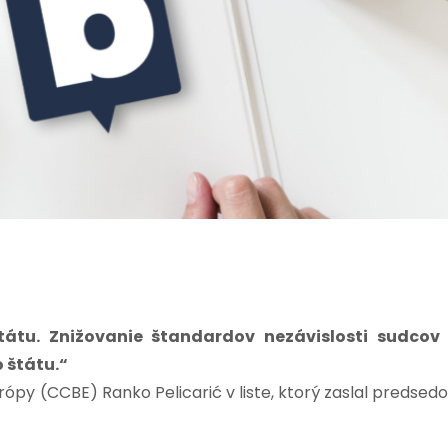
átu. Znižovanie štandardov nezávislosti sudcov
 štátu.“
y (CCBE) Ranko Pelicarić v liste, ktorý zaslal predsedo