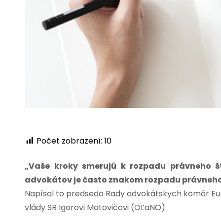
Počet zobrazení:
10
„Vaše kroky smerujú k rozpadu právneho št
advokátov je často znakom rozpadu právneho
Napísal to predseda Rady advokátskych komôr Európ
vlády SR Igorovi Matovičovi (OĽaNO).