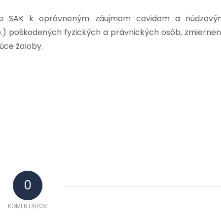
ujme SAK k oprávneným záujmom covidom a núdzový
b.) poškodených fyzických a právnických osôb, zmiernen
úce žaloby.
0
KOMENTÁROV