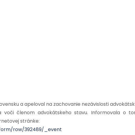
Slovensku a apeloval na zachovanie nezávislosti advokátsk
nia voči členom advokátskeho stavu. Informovala o t
rnetovej stránke:
/form/row/392489/_event