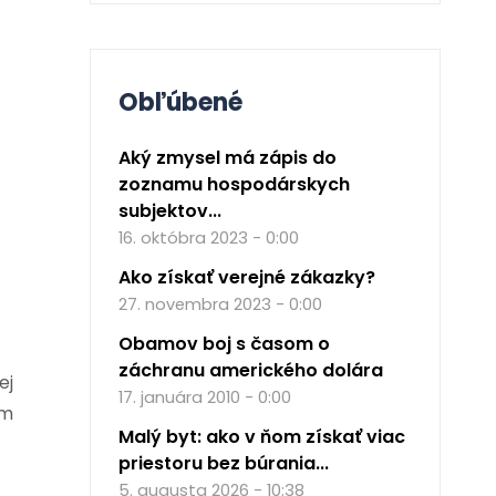
Obľúbené
Aký zmysel má zápis do
zoznamu hospodárskych
subjektov...
16. októbra 2023 - 0:00
Ako získať verejné zákazky?
27. novembra 2023 - 0:00
Obamov boj s časom o
záchranu amerického dolára
ej
17. januára 2010 - 0:00
om
Malý byt: ako v ňom získať viac
priestoru bez búrania...
5. augusta 2026 - 10:38