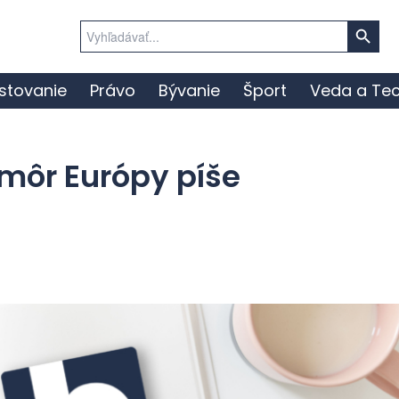
Search Button
Search
for:
stovanie
Právo
Bývanie
Šport
Veda a Tec
môr Európy píše