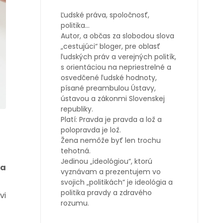
Ľudské práva, spoločnosť,
politika…
Autor, a občas za slobodou slova
„cestujúci“ bloger, pre oblasť
ľudských práv a verejných politík,
s orientáciou na nepriestrelné a
osvedčené ľudské hodnoty,
písané preambulou Ústavy,
ústavou a zákonmi Slovenskej
republiky.
Platí: Pravda je pravda a lož a
polopravda je lož.
Žena nemôže byť len trochu
tehotná.
Jedinou „ideológiou“, ktorú
 a
vyznávam a prezentujem vo
svojich „politikách“ je ideológia a
politika pravdy a zdravého
vi
rozumu.