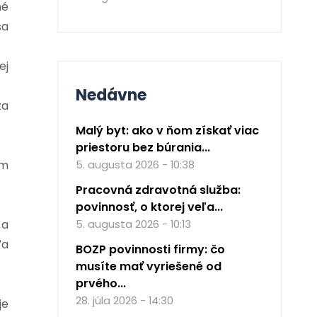
né
sa
ej
Nedávne
za
Malý byt: ako v ňom získať viac
priestoru bez búrania...
om
5. augusta 2026 - 10:38
Pracovná zdravotná služba:
povinnosť, o ktorej veľa...
 a
5. augusta 2026 - 10:13
ľa
BOZP povinnosti firmy: čo
musíte mať vyriešené od
prvého...
28. júla 2026 - 14:30
je