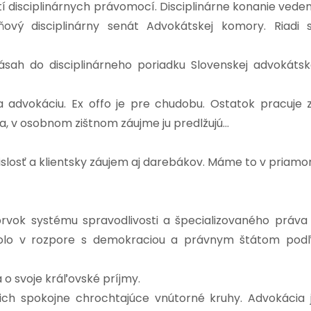
 disciplinárnych právomocí. Disciplinárne konanie vede
vý disciplinárny senát Advokátskej komory. Riadi 
ásah do disciplinárneho poriadku Slovenskej advokátsk
a advokáciu. Ex offo je pre chudobu. Ostatok pracuje 
, v osobnom zištnom záujme ju predlžujú…
vislosť a klientsky záujem aj darebákov. Máme to v priam
prvok systému spravodlivosti a špecializovaného práva
y bolo v rozpore s demokraciou a právnym štátom pod
a o svoje kráľovské príjmy.
 ich spokojne chrochtajúce vnútorné kruhy. Advokácia 