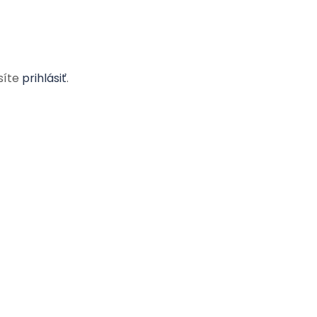
síte
prihlásiť
.