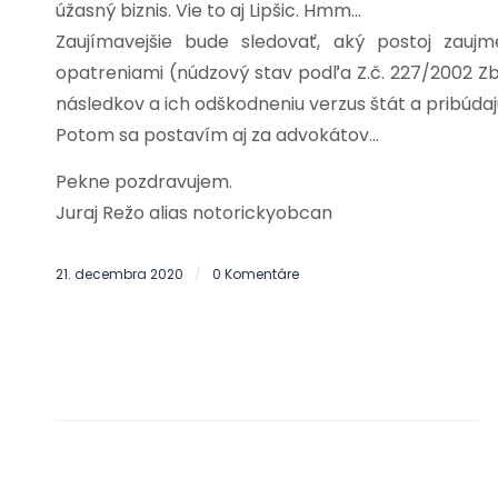
úžasný biznis. Vie to aj Lipšic. Hmm…
Zaujímavejšie bude sledovať, aký postoj za
opatreniami (núdzový stav podľa Z.č. 227/2002 Z
následkov a ich odškodneniu verzus štát a pribúdaj
Potom sa postavím aj za advokátov…
Pekne pozdravujem.
Juraj Režo alias notorickyobcan
21. decembra 2020
0 Komentáre
/