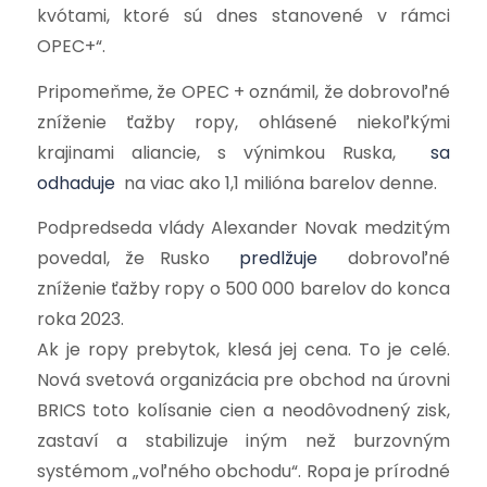
kvótami, ktoré sú dnes stanovené v rámci
OPEC+“.
Pripomeňme, že OPEC + oznámil, že dobrovoľné
zníženie ťažby ropy, ohlásené niekoľkými
krajinami aliancie, s výnimkou Ruska,
sa
odhaduje
na viac ako 1,1 milióna barelov denne.
Podpredseda vlády Alexander Novak medzitým
povedal, že Rusko
predlžuje
dobrovoľné
zníženie ťažby ropy o 500 000 barelov do konca
roka 2023.
Ak je ropy prebytok, klesá jej cena. To je celé.
Nová svetová organizácia pre obchod na úrovni
BRICS toto kolísanie cien a neodôvodnený zisk,
zastaví a stabilizuje iným než burzovným
systémom „voľného obchodu“. Ropa je prírodné