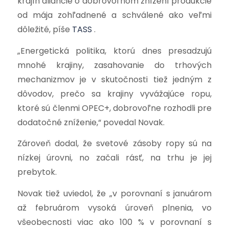
krajín aliancie o dobrovoľnom znížení produkcie
od mája zohľadnené a schválené ako veľmi
dôležité, píše
TASS
.
„
Energetická politika, ktorú dnes presadzujú
mnohé krajiny, zasahovanie do trhových
mechanizmov je v skutočnosti tiež jedným z
dôvodov, prečo sa krajiny vyvážajúce ropu,
ktoré sú členmi OPEC+, dobrovoľne rozhodli pre
dodatočné zníženie,“ povedal Novak.
Zároveň dodal, že svetové zásoby ropy sú na
nízkej úrovni, no začali rásť, na trhu je jej
prebytok.
Novak tiež uviedol, že „v porovnaní s januárom
až februárom vysoká úroveň plnenia, vo
všeobecnosti viac ako 100 % v porovnaní s