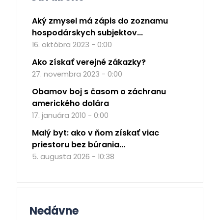
Aký zmysel má zápis do zoznamu
hospodárskych subjektov...
16. októbra 2023 - 0:00
Ako získať verejné zákazky?
27. novembra 2023 - 0:00
Obamov boj s časom o záchranu
amerického dolára
17. januára 2010 - 0:00
Malý byt: ako v ňom získať viac
priestoru bez búrania...
5. augusta 2026 - 10:38
Nedávne