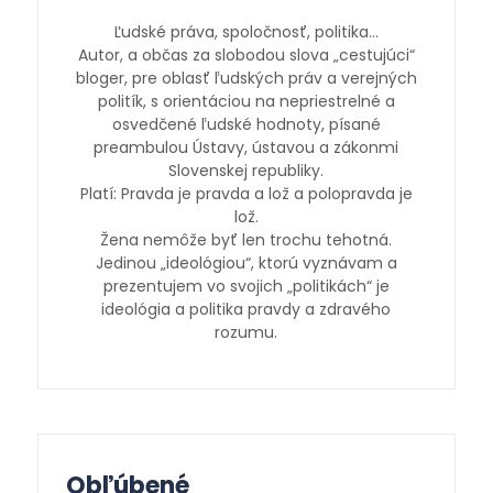
Ľudské práva, spoločnosť, politika…
Autor, a občas za slobodou slova „cestujúci“
bloger, pre oblasť ľudských práv a verejných
politík, s orientáciou na nepriestrelné a
osvedčené ľudské hodnoty, písané
preambulou Ústavy, ústavou a zákonmi
Slovenskej republiky.
Platí: Pravda je pravda a lož a polopravda je
lož.
Žena nemôže byť len trochu tehotná.
Jedinou „ideológiou“, ktorú vyznávam a
prezentujem vo svojich „politikách“ je
ideológia a politika pravdy a zdravého
rozumu.
Obľúbené