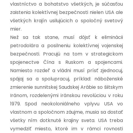
vlastníctvo a bohatstvo všetkých, je súčasťou
zaistenia kolektívnej bezpečnosti nielen USA ale
všetkých krajín usilujúcich o spoločný svetový
mier.
Než sa tak stane, musí dôjsť k eliminácii
petrodolára a posilneniu kolektívnej vojenskej
bezpečnosti. Pracujú na tom v strategickom
spojenectve Čína s Ruskom a spojencami.
Namiesto rozdeľ a vládni musí prísť zjednocuj,
spájaj sa a spolupracuj, príklad: náboženské
zmierenie sunnitskej Saudskej Arábie so šiitskym
Iránom, rozdelenými iránskou revolúciou v roku
1979. Spod neokoloniálneho vplyvu USA vo
vlastnom a spoločnom záujme, musia sa dostať
všetky ním dotknuté krajiny sveta. USA treba
vymedziť miesto, ktoré im v rámci rovnosti