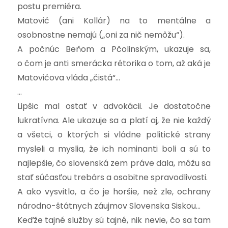
postu premiéra.
Matovič (ani Kollár) na to mentálne a
osobnostne nemajú („oni za nič nemôžu“).
A počnúc Beňom a Pčolinským, ukazuje sa,
o čom je anti smerácka rétorika o tom, až aká je
Matovičova vláda „čistá“…
…
Lipšic mal ostať v advokácii. Je dostatočne
lukratívna. Ale ukazuje sa a platí aj, že nie každý
a všetci, o ktorých si vládne politické strany
mysleli a myslia, že ich nominanti boli a sú to
najlepšie, čo slovenská zem práve dala, môžu sa
stať súčasťou trebárs a osobitne spravodlivosti.
A ako vysvitlo, a čo je horšie, než zle, ochrany
národno-štátnych záujmov Slovenska Siskou…
Keďže tajné služby sú tajné, nik nevie, čo sa tam