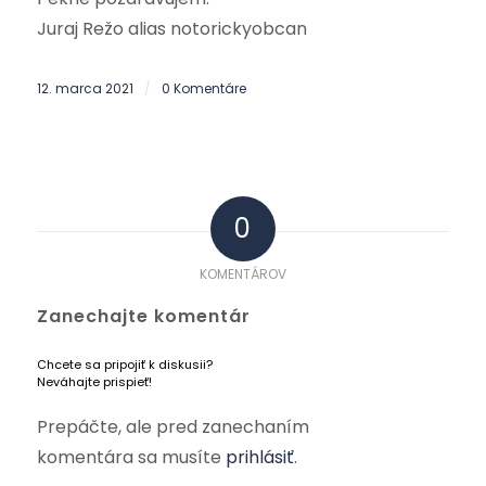
Juraj Režo alias notorickyobcan
12. marca 2021
0 Komentáre
/
0
KOMENTÁROV
Zanechajte komentár
Chcete sa pripojiť k diskusii?
Neváhajte prispieť!
Prepáčte, ale pred zanechaním
komentára sa musíte
prihlásiť
.