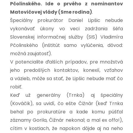
Pčolinského. Ide o prvého z nominantov
Matovičovej vlády (Sme rodina)
.
Špeciálny prokurátor Daniel Lipšic nebude
vykonávať úkony vo veci zadržania šéfa
Slovenskej informačnej služby (SIS) Vladimíra
Pčolinského (inštitút samo vylúčenia, dôvod:
možná zaujatosť).
V potencialite ďalších prípadov, pre množstvá
jeho predošlých kontaktov, konexií, vzťahov
a väzieb, môže sa stať, že Lipšic nebude mať čo
robiť.
Keď už generálny (Trnka) aj špeciálny
(Kováčik), sa uvidí, čo ešte Čižnár (keď Trnka
behal po prokuratúre a kade komu púšťal
záznamy Gorila, Čižnár nekonal; a mal ex offo!),
cítim v kostiach, že napokon dôjde aj na neho