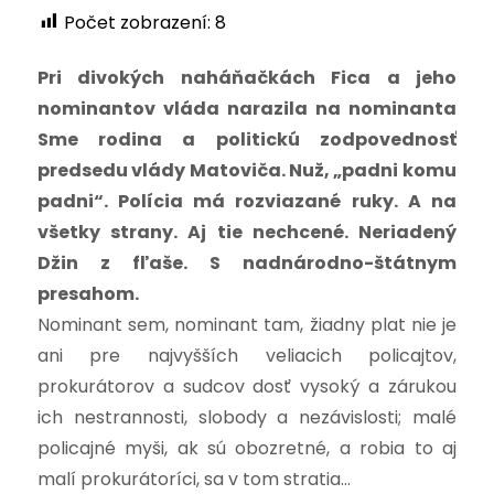
Počet zobrazení:
8
Pri divokých nahá
ň
a
č
kách Fica a jeho
nominantov vláda narazila na nominanta
Sme rodina a politickú zodpovednos
ť
predsedu vlády Matovi
č
a. Nuž, „padni komu
padni“. Polícia má rozviazané ruky. A na
všetky strany. Aj tie nechcené. Neriadený
Džin z fľaše.
S nadnárodno-štátnym
presahom.
Nominant sem, nominant tam, žiadny plat nie je
ani pre najvyšších veliacich policajtov,
prokurátorov a sudcov dosť vysoký a zárukou
ich nestrannosti, slobody a nezávislosti; malé
policajné myši, ak sú obozretné, a robia to aj
malí prokurátoríci, sa v tom stratia…