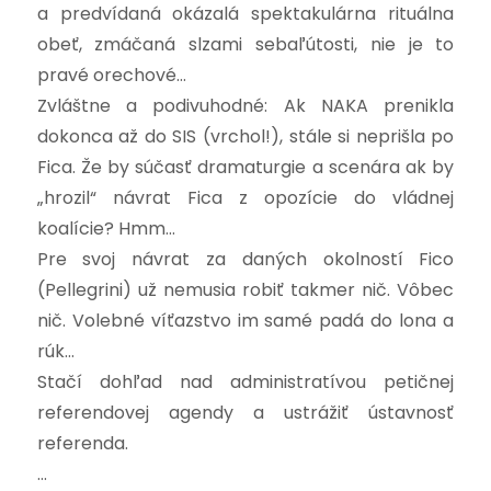
a predvídaná okázalá spektakulárna rituálna
obeť, zmáčaná slzami sebaľútosti, nie je to
pravé orechové…
Zvláštne a podivuhodné: Ak NAKA prenikla
dokonca až do SIS (vrchol!), stále si neprišla po
Fica. Že by súčasť dramaturgie a scenára ak by
„hrozil“ návrat Fica z opozície do vládnej
koalície? Hmm…
Pre svoj návrat za daných okolností Fico
(Pellegrini) už nemusia robiť takmer nič. Vôbec
nič. Volebné víťazstvo im samé padá do lona a
rúk…
Stačí dohľad nad administratívou petičnej
referendovej agendy a ustrážiť ústavnosť
referenda.
…