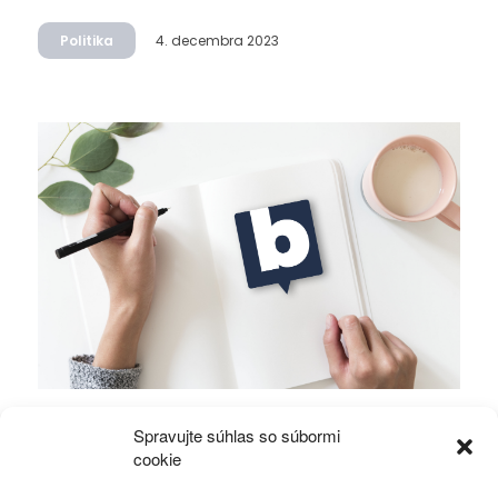
Politika
4. decembra 2023
Mierové rozhovory vedú Zalužný s
Spravujte súhlas so súbormi
Gerasimovom?
cookie