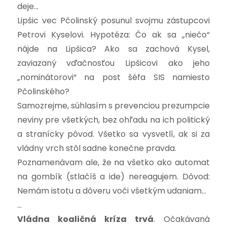
deje…
Lipšic vec Pčolinský posunul svojmu zástupcovi
Petrovi Kyselovi. Hypotéza: Čo ak sa „niečo“
nájde na Lipšica? Ako sa zachová Kysel,
zaviazaný vďačnosťou Lipšicovi ako jeho
„nominátorovi“ na post šéfa SIS namiesto
Pčolinského?
Samozrejme, súhlasím s prevenciou prezumpcie
neviny pre všetkých, bez ohľadu na ich politický
a stranícky pôvod. Všetko sa vysvetlí, ak si za
vládny vrch stôl sadne konečne pravda.
Poznamenávam ale, že na všetko ako automat
na gombík (stlačíš a ide) nereagujem. Dôvod:
Nemám istotu a dôveru voči všetkým udaniam…
…
Vládna koaličná kríza trvá
. Očakávaná