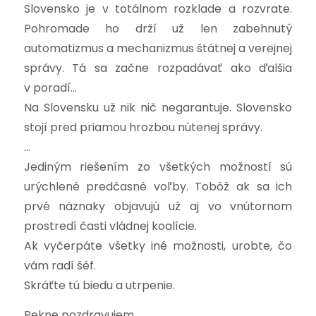
Slovensko je v totálnom rozklade a rozvrate.
Pohromade ho drží už len zabehnutý
automatizmus a mechanizmus štátnej a verejnej
správy. Tá sa začne rozpadávať ako ďalšia
v poradí…
Na Slovensku už nik nič negarantuje. Slovensko
stojí pred priamou hrozbou nútenej správy.
…
Jediným riešením zo všetkých možností sú
urýchlené predčasné voľby. Tobôž ak sa ich
prvé náznaky objavujú už aj vo vnútornom
prostredí časti vládnej koalície.
Ak vyčerpáte všetky iné možnosti, urobte, čo
vám radí šéf.
Skráťte tú biedu a utrpenie.
Pekne pozdravujem.