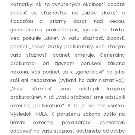
Poznatky: Ak za vynútených okolností podáte
žiadosť so sťažnosťou na „nižšie zložky“ a
žiadosťou o priamy dozor nad vecou,
generálnemu prokurátorovi, vybaví to takto:
Vec posunie „dole“. A vašu sťažnosť, žiadosť,
podnet „riešia“ zložky prokuratúry, voči ktorým
vaša sťažnosť, podnet smeruje. Generálny
prokurátor pri zjavnom porušení zákona
nekoná. Váš podnet sa k „generálovi“ na jeho
stôl ani nedostane (vybaví ho administratíva):
„Vašu sťažnosť sme odstúpili krajskej
prokuratúre“. A tá: „Vašu sťažnosť sme odstúpili
okresnej prokuratúre“. A to je asi tak všetko.
Výsledok: NULA. K porušeniu zákona došlo na
úrovni okresnej prokuratúry. Zamietavú
odpoveď na vašu sťažnosť dostanete od osoby