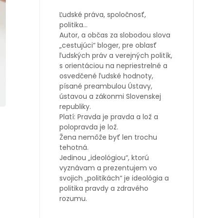
Ľudské práva, spoločnosť,
politika…
Autor, a občas za slobodou slova
„cestujúci“ bloger, pre oblasť
ľudských práv a verejných politík,
s orientáciou na nepriestrelné a
osvedčené ľudské hodnoty,
písané preambulou Ústavy,
ústavou a zákonmi Slovenskej
republiky.
Platí: Pravda je pravda a lož a
polopravda je lož.
Žena nemôže byť len trochu
tehotná.
Jedinou „ideológiou“, ktorú
vyznávam a prezentujem vo
svojich „politikách“ je ideológia a
politika pravdy a zdravého
rozumu.