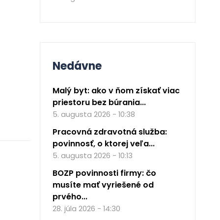
Nedávne
Malý byt: ako v ňom získať viac
priestoru bez búrania...
5. augusta 2026 - 10:38
Pracovná zdravotná služba:
povinnosť, o ktorej veľa...
5. augusta 2026 - 10:13
BOZP povinnosti firmy: čo
musíte mať vyriešené od
prvého...
28. júla 2026 - 14:30