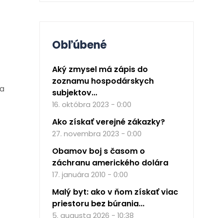
Obľúbené
Aký zmysel má zápis do
zoznamu hospodárskych
ľa
subjektov...
16. októbra 2023 - 0:00
Ako získať verejné zákazky?
27. novembra 2023 - 0:00
Obamov boj s časom o
záchranu amerického dolára
17. januára 2010 - 0:00
Malý byt: ako v ňom získať viac
priestoru bez búrania...
5. augusta 2026 - 10:38