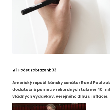
Počet zobrazení:
33
Americký republikánsky senátor Rand Paul zab
dodatočnú pomoc v rekordných takmer 40 miliá
vládnych výdavkov, verejného dlhu a inflácie.