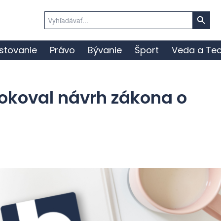
Search Button
Search
for:
stovanie
Právo
Bývanie
Šport
Veda a Tec
okoval návrh zákona o