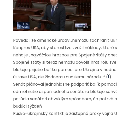
Povedal, že americké úrady „nemôžu zachrániť Ukr
Kongres USA, aby starostlivo zvážil náklady, ktoré š
neho je „najväčšou hrozbou pre Spojené štáty dnes v
Spojené štáty si teraz nemôžu dovoliť hrať rolu sv
blokuje prijatie balíka pomoci pre Ukrajinu v hodno
ústave USA, nie žiadnemu cudziemu národu…“ (
1
)
Senát plánoval jednohlasne podporiť balík pomoc
odmietnutie aspoň jedného senátora blokuje schv
posúdia senátori obvyklým spôsobom, čo potrvá ni
budúci týždeň.
Rusko-ukrajinský konflikt je zástupná proxy vojna U