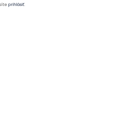
síte
prihlásiť
.