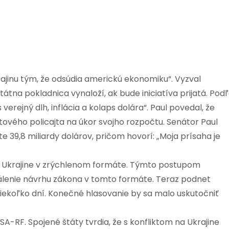
ajinu tým, že odsúdia americkú ekonomiku“. Vyzval
tátna pokladnica vynaloží, ak bude iniciatíva prijatá. Pod
erejný dlh, inflácia a kolaps dolára“. Paul povedal, že
etového policajta na úkor svojho rozpočtu. Senátor Paul
te 39,8 miliardy dolárov, pričom hovorí: „Moja prísaha je
i Ukrajine v zrýchlenom formáte. Týmto postupom
álenie návrhu zákona v tomto formáte. Teraz podnet
ekoľko dní. Konečné hlasovanie by sa malo uskutočniť
SA-RF. Spojené štáty tvrdia, že s konfliktom na Ukrajine