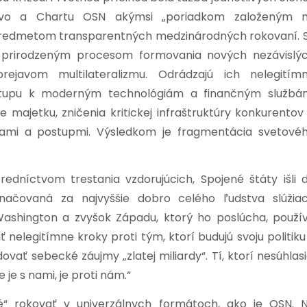
rávo a Chartu OSN akýmsi „poriadkom založeným 
oli predmetom transparentných medzinárodných rokovaní. 
i prirodzeným procesom formovania nových nezávislý
rejavom multilateralizmu. Odrádzajú ich nelegitím
ístupu k moderným technológiám a finančným službá
 majetku, zničenia kritickej infraštruktúry konkurentov
ami a postupmi. Výsledkom je fragmentácia svetové
redníctvom trestania vzdorujúcich, Spojené štáty išli 
označovaná za najvyššie dobro celého ľudstva slúžia
Washington a zvyšok Západu, ktorý ho poslúcha, použí
 nelegitímne kroky proti tým, ktorí budujú svoju politiku
ť sebecké záujmy „zlatej miliardy“. Tí, ktorí nesúhlasi
 je s nami, je proti nám.“
“ rokovať v univerzálnych formátoch, ako je OSN. 