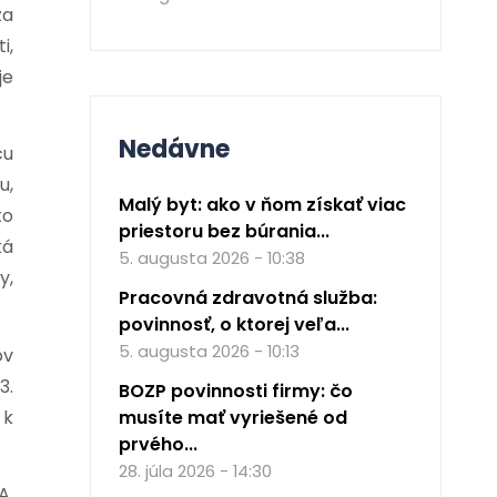
za
i,
je
Nedávne
cu
u,
Malý byt: ako v ňom získať viac
to
priestoru bez búrania...
ká
5. augusta 2026 - 10:38
y,
Pracovná zdravotná služba:
povinnosť, o ktorej veľa...
5. augusta 2026 - 10:13
ov
3.
BOZP povinnosti firmy: čo
 k
musíte mať vyriešené od
prvého...
28. júla 2026 - 14:30
A.