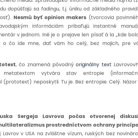
mačného média.
Spravodajsko-informačné médiá najmä tz
 dopúšťajú sa fadingu, t.j. úniku od základného pravid
losť).
Nesmú byť opinion makers
(tvorcovia povinné
avodajským informáciám pribaľujú instantné manuá
ntár v jednom. Iné je o prejave len písať á la „kde bol
 a o čo ide mne, dať vám ho celý, bez mojich, pre v
totext
, čo znamená pôvodný
originálny text
Lavrovov
 metatextom vytvára stav entropie (informačn
 (prototext) neposkytli.
Tu je. Bez entropie. Celý.
Názor 
Ruska Sergeja Lavrova počas otvorenej diskus
ultilateralizmus prostredníctvom ochrany princíp
j Lavrov v USA na zvláštne vízum, ruských bez novináro