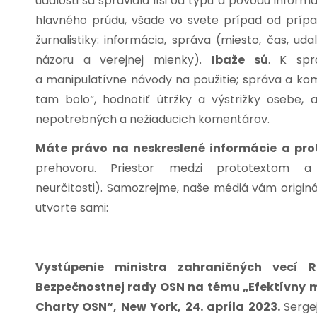
udalosti sa spravidla líši od typu a pôvodu infor
hlavného prúdu, všade vo svete prípad od prípadu
žurnalistiky: informácia, správa (miesto, čas, uda
názoru a verejnej mienky).
Ibaže sú
. K spr
a manipulatívne návody na použitie; správa a kome
tam bolo“, hodnotiť útržky a výstrižky osebe,
nepotrebných a nežiaducich komentárov.
Máte právo na neskreslené informácie a pro
prehovoru. Priestor medzi prototextom a
neurčitosti).
Samozrejme, naše médiá vám originál
utvorte sami:
Vystúpenie ministra zahraničných vecí 
Bezpečnostnej rady OSN na tému „Efektívny m
Charty OSN“, New York, 24. apríla 2023.
Serge