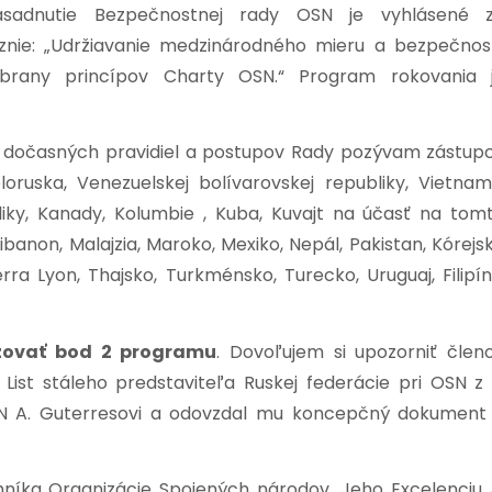
 zasadnutie Bezpečnostnej rady OSN je vyhlásené 
nie: „Udržiavanie medzinárodného mieru a bezpečnost
 obrany princípov Charty OSN.“ Program rokovania 
7 dočasných pravidiel a postupov Rady pozývam zástup
loruska, Venezuelskej bolívarovskej republiky, Vietnam
ubliky, Kanady, Kolumbie , Kuba, Kuvajt na účasť na tom
banon, Malajzia, Maroko, Mexiko, Nepál, Pakistan, Kórejs
rra Lyon, Thajsko, Turkménsko, Turecko, Uruguaj, Filipín
zovať bod 2 programu
. Dovoľujem si upozorniť člen
List stáleho predstaviteľa Ruskej federácie pri OSN z 
SN A. Guterresovi a odovzdal mu koncepčný dokument
omníka Organizácie Spojených národov, Jeho Excelenciu 