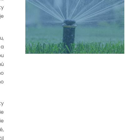
ty
je
u,
 a
ou
nú
ho
ho
ty
ie
ie
é,
il