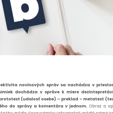
ektivita novinových správ sa nachádza v priesto
nimiek dochádza v správe k miere dezintepretác
prototext (udalosť osebe) – preklad – metatext (te
eného do správy a komentára v jednom.
Obraz a op