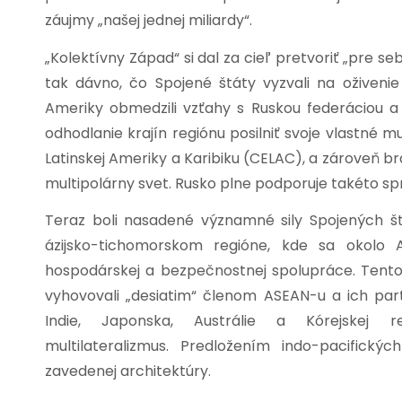
záujmy „našej jednej miliardy“.
„
Kolektívny Západ“ si dal za cieľ pretvoriť „pre seb
tak dávno, čo Spojené štáty vyzvali na oživenie
Ameriky obmedzili vzťahy s Ruskou federáciou a 
odhodlanie krajín regiónu posilniť svoje vlastné 
Latinskej Ameriky a Karibiku (CELAC), a zároveň brá
multipolárny svet. Rusko plne podporuje takéto sp
Teraz boli nasadené významné sily Spojených št
ázijsko-tichomorskom regióne, kde sa okolo 
hospodárskej a bezpečnostnej spolupráce. Tento
vyhovovali „desiatim“ členom ASEAN-u a ich par
Indie, Japonska, Austrálie a Kórejskej r
multilateralizmus. Predložením indo-pacifický
zavedenej architektúry.