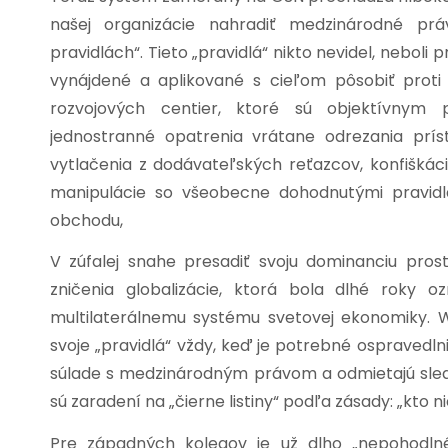
našej organizácie nahradiť medzinárodné p
pravidlách“. Tieto „pravidlá“ nikto nevidel, neb
vynájdené a aplikované s cieľom pôsobiť prot
rozvojových centier, ktoré sú objektívnym p
jednostranné opatrenia vrátane odrezania pr
vytlačenia z dodávateľských reťazcov, konfiškácie
manipulácie so všeobecne dohodnutými pravidl
obchodu,
V zúfalej snahe presadiť svoju dominanciu prost
zničenia globalizácie, ktorá bola dlhé roky 
multilaterálnemu systému svetovej ekonomiky. 
svoje „pravidlá“ vždy, keď je potrebné ospravedlniť
súlade s medzinárodným právom a odmietajú sledova
sú zaradení na „čierne listiny“ podľa zásady: „kto nie
Pre západných kolegov je už dlho „nepohodlné