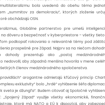
a multilateralizmu bola uvedená do obehu téma jedno
rem „summitov za demokraciu“, ktorých zloženie urču
ktoré obchádzajú OSN.
ralizmus, Globálne partnerstvo pre umelú inteligenci
a na dôveru a bezpečnosť v kyberpriestore – všetky tieto
ieľom podkopať rokovania o relevantné témy pod záštit
ešenia prospešné pre Západ. Najprv sa na niečom dohod
dohody prezentujú ako „postoj medzinárodné
to nedovolil, aby západná menšina hovorila v mene celé
 všetkých členov medzinárodného spoločenstva.
pravidlách“ arogantne odmietajú kľúčový princíp Char
mplexu exkluzivity“ bolo „hrdé“ vyhlásenie šéfa diplomac
šok sveta je džungľa“. Budem citovať aj Spoločné vyhlásen
: „Spojený Západ“ využije všetky ekonomické, finančn
stroje, ktoré má NATO a EÚ k dispozícii, aby zabezpeč