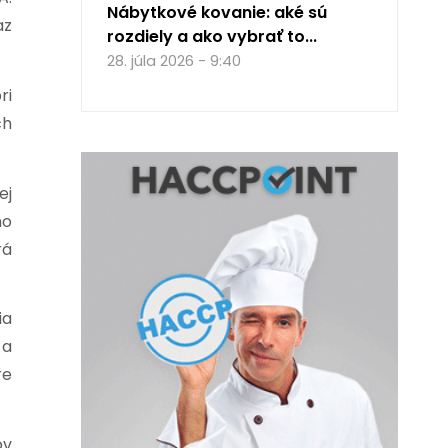
Nábytkové kovanie: aké sú
az
rozdiely a ako vybrať to...
28. júla 2026 - 9:40
ri
ch
ej
ho
rá
ia
 a
re
ov