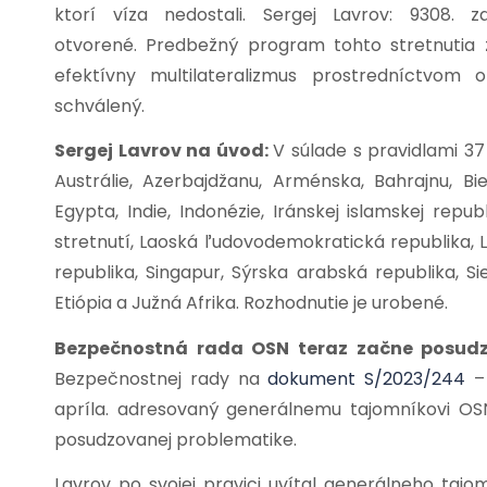
ktorí víza nedostali. Sergej Lavrov: 9308.
otvorené.
Predbežný program tohto stretnutia z
efektívny multilateralizmus prostredníctvom
schválený.
Sergej Lavrov na úvod:
V súlade s pravidlami 3
Austrálie, Azerbajdžanu, Arménska, Bahrajnu, Bie
Egypta, Indie, Indonézie, Iránskej islamskej rep
stretnutí, Laoská ľudovodemokratická republika, Li
republika, Singapur, Sýrska arabská republika, Sie
Etiópia a Južná Afrika. Rozhodnutie je urobené.
Bezpečnostná rada OSN teraz začne posud
Bezpečnostnej rady na
dokument S/2023/244
– 
apríla. adresovaný generálnemu tajomníkovi O
posudzovanej problematike.
Lavrov po svojej pravici uvítal generálneho taj