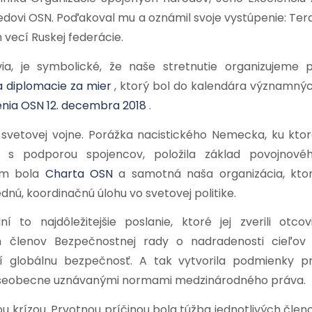
dovi OSN. Poďakoval mu a oznámil svoje vystúpenie: Ter
 vecí Ruskej federácie.
a, je symbolické, že naše stretnutie organizujeme p
a diplomacie za mier
, ktorý bol do kalendára významný
ia OSN 12. decembra 2018
.
 svetovej vojne. Porážka nacistického Nemecka, ku ktor
 s podporou spojencov, položila základ povojnové
om bola
Charta OSN
a samotná naša organizácia, kto
ednú, koordinačnú úlohu vo svetovej politike.
to najdôležitejšie poslanie, ktoré jej zverili otcov
ych členov Bezpečnostnej rady o nadradenosti cieľov
čí globálnu bezpečnosť. A tak vytvorila podmienky p
všeobecne uznávanými normami medzinárodného práva.
krízou. Prvotnou príčinou bola túžba jednotlivých člen