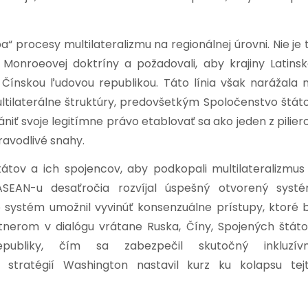
a“ procesy multilateralizmu na regionálnej úrovni. Nie je 
 Monroeovej doktríny a požadovali, aby krajiny Latinsk
Čínskou ľudovou republikou. Táto línia však narážala 
multilaterálne štruktúry, predovšetkým Spoločenstvo štát
niť svoje legitímne právo etablovať sa ako jeden z pilier
ravodlivé snahy.
átov a ich spojencov, aby podkopali multilateralizmus
ASEAN-u desaťročia rozvíjal úspešný otvorený syst
 systém umožnil vyvinúť konsenzuálne prístupy, ktoré 
tnerom v dialógu vrátane Ruska, Číny, Spojených štáto
epubliky, čím sa zabezpečil skutočný inkluzív
ch stratégií Washington nastavil kurz ku kolapsu tej