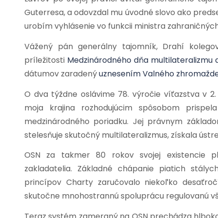
Guterresa, a odovzdal mu úvodné slovo ako predse
urobím vyhlásenie vo funkcii ministra zahraničných
Vážený pán generálny tajomník, Drahí kolegovi
príležitosti
Medzinárodného dňa multilateralizmu 
dátumov zaradený
uznesením Valného zhromažden
O dva týždne oslávime 78. výročie víťazstva v 2.
moja krajina rozhodujúcim spôsobom prispela
medzinárodného poriadku. Jej právnym základ
stelesňuje skutočný multilateralizmus, získala ústr
OSN za takmer 80 rokov svojej existencie plní 
zakladatelia. Základné chápanie piatich stál
princípov Charty zaručovalo niekoľko desaťro
skutočne mnohostrannú spoluprácu regulovanú 
Teraz systém zameraný na OSN prechádza hlbokou 