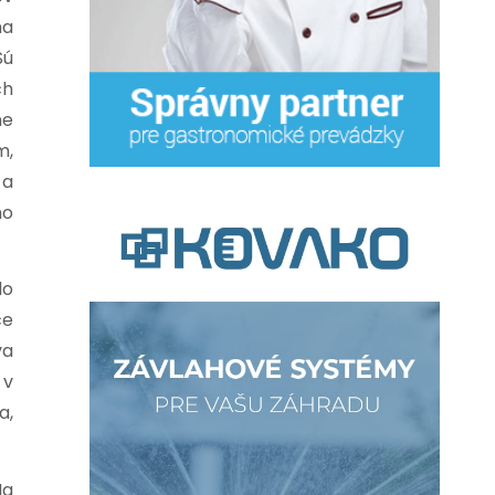
na
Sú
ch
ne
m,
 a
ho
do
ce
va
 v
a,
Na