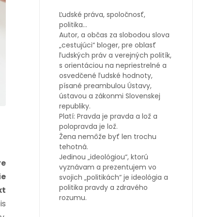
Ľudské práva, spoločnosť,
politika…
Autor, a občas za slobodou slova
„cestujúci“ bloger, pre oblasť
ľudských práv a verejných politík,
s orientáciou na nepriestrelné a
osvedčené ľudské hodnoty,
písané preambulou Ústavy,
ústavou a zákonmi Slovenskej
republiky.
Platí: Pravda je pravda a lož a
polopravda je lož.
Žena nemôže byť len trochu
tehotná.
Jedinou „ideológiou“, ktorú
re
vyznávam a prezentujem vo
ie
svojich „politikách“ je ideológia a
politika pravdy a zdravého
xt
rozumu.
is