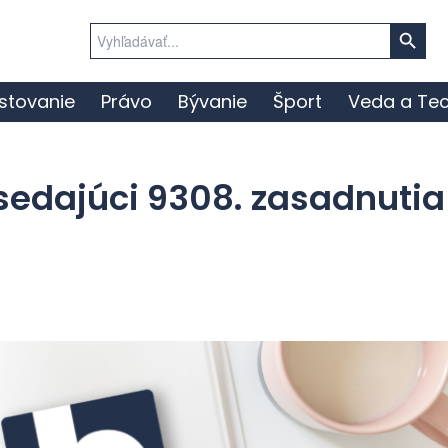
Search Button
Search
for:
stovanie
Právo
Bývanie
Šport
Veda a Tec
sedajúci 9308. zasadnutia