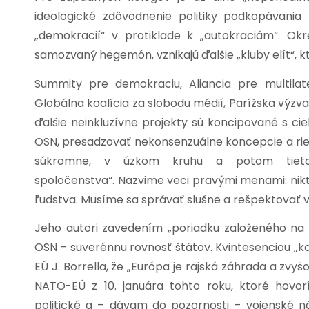
ideologické zdôvodnenie politiky podkopávani
„demokracií“ v protiklade k „autokraciám“. Ok
samozvaný hegemón, vznikajú ďalšie „kluby elít“, 
Summity pre demokraciu, Aliancia pre multilate
Globálna koalícia za slobodu médií, Parížska výzv
ďalšie neinkluzívne projekty sú koncipované s c
OSN, presadzovať nekonsenzuálne koncepcie a ri
súkromne, v úzkom kruhu a potom tieto 
spoločenstva“. Nazvime veci pravými menami: nik
ľudstva. Musíme sa správať slušne a rešpektovať
Jeho autori zavedením „poriadku založeného na 
OSN – suverénnu rovnosť štátov. Kvintesenciou „ko
EÚ J. Borrella, že „Európa je rajská záhrada a zvy
NATO-EÚ z 10. januára tohto roku, ktoré hovorí
politické a – dávam do pozornosti – vojenské ná