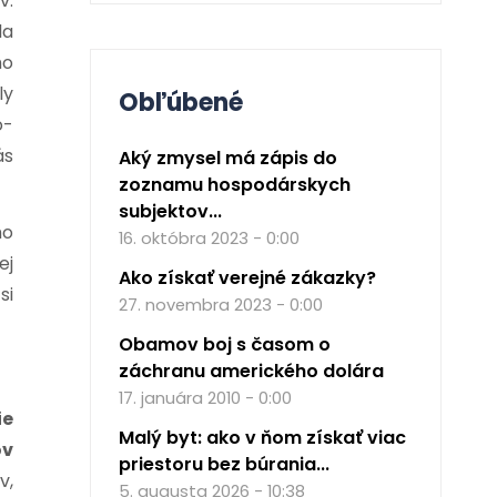
v.
la
ho
ly
Obľúbené
o-
ás
Aký zmysel má zápis do
zoznamu hospodárskych
subjektov...
ho
16. októbra 2023 - 0:00
ej
Ako získať verejné zákazky?
si
27. novembra 2023 - 0:00
Obamov boj s časom o
záchranu amerického dolára
17. januára 2010 - 0:00
ie
Malý byt: ako v ňom získať viac
ov
priestoru bez búrania...
v,
5. augusta 2026 - 10:38