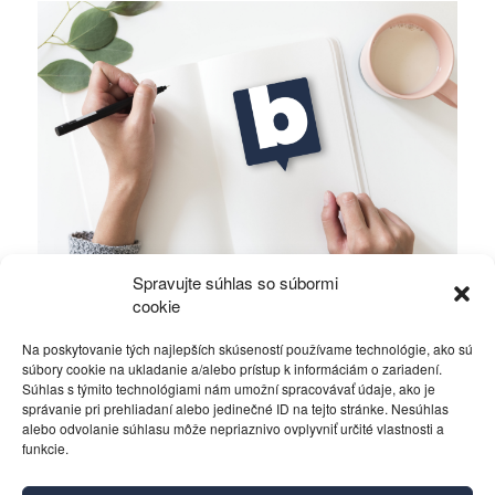
Spravujte súhlas so súbormi
Ficova vláda a médiá…
cookie
Na poskytovanie tých najlepších skúseností používame technológie, ako sú
Politika
4. decembra 2023
súbory cookie na ukladanie a/alebo prístup k informáciám o zariadení.
Súhlas s týmito technológiami nám umožní spracovávať údaje, ako je
správanie pri prehliadaní alebo jedinečné ID na tejto stránke. Nesúhlas
alebo odvolanie súhlasu môže nepriaznivo ovplyvniť určité vlastnosti a
funkcie.
Kontakt