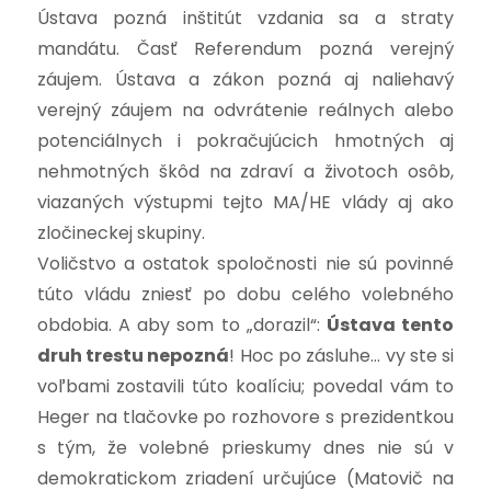
Ústava pozná inštitút vzdania sa a straty
mandátu.
Časť Referendum pozná verejný
záujem. Ústava a zákon pozná aj naliehavý
verejný záujem na odvrátenie reálnych alebo
potenciálnych i pokračujúcich hmotných aj
nehmotných škôd na zdraví a životoch osôb,
viazaných výstupmi tejto MA/HE vlády aj ako
zločineckej skupiny.
Voličstvo a ostatok spoločnosti nie sú povinné
túto vládu zniesť po dobu celého volebného
obdobia. A aby som to „dorazil“:
Ústava tento
druh trestu nepozná
! Hoc po zásluhe… vy ste si
voľbami zostavili túto koalíciu; povedal vám to
Heger na tlačovke po rozhovore s prezidentkou
s tým, že volebné prieskumy dnes nie sú v
demokratickom zriadení určujúce (Matovič na