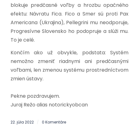
blokuje predčasné voľby a hrozbu opačného
efektu: Návratu Fica. Fico a Smer sú proti Pax
Americana (Ukrajina), Pellegrini mu neodporuje,
Progresívne Slovensko ho podopruje a slúži mu.
To je celé.
Končím ako už obvykle, podstata: Systém
nemožno zmeniť riadnymi ani predčasnými
voľbami, len zmenou systému prostredníctvom
zmien ústavy.
Pekne pozdravujem.
Juraj Režo alias notorickyobcan
22. júla 2022
0 Komentáre
/