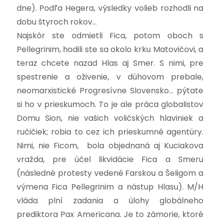
dne). Podľa Hegera, výsledky volieb rozhodli na
dobu štyroch rokov…
Najskôr ste odmietli Fica, potom oboch s
Pellegrinim, hodili ste sa okolo krku Matovičovi, a
teraz chcete nazad Hlas aj Smer. S nimi, pre
spestrenie a oživenie, v dúhovom prebale,
neomarxistické Progresívne Slovensko… pýtate
si ho v prieskumoch. To je ale práca globalistov
Domu Sion, nie vašich voličských hlaviniek a
ručičiek; robia to cez ich prieskumné agentúry.
Nimi, nie Ficom, bola objednaná aj Kuciakova
vražda, pre účel likvidácie Fica a Smeru
(následné protesty vedené Farskou a Šeligom a
výmena Fica Pellegrinim a nástup Hlasu). M/H
vláda plní zadania a úlohy globálneho
prediktora Pax Americana. Je to zámorie, ktoré