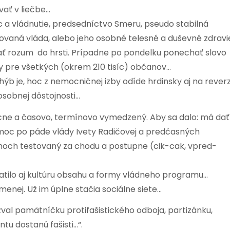
ať v liečbe…
oc a vládnutie, predsedníctvo Smeru, pseudo stabilná
ovaná vláda, alebo jeho osobné telesné a duševné zdravi
iať rozum do hrsti. Prípadne po pondelku ponechať slovo
ny pre všetkých (okrem 210 tisíc) občanov…
 je, hoc z nemocničnej izby odíde hrdinsky aj na reverz
osobnej dôstojnosti…
cne a časovo, termínovo vymedzený. Aby sa dalo: má dať
a moc po páde vlády Ivety Radičovej a predčasných
och testovaný za chodu a postupne (cik-cak, vpred-
atilo aj kultúru obsahu a formy vládneho programu…
jmenej. Už im úplne stačia sociálne siete…
val pamätníčku protifašistického odboja, partizánku,
tu dostanú fašisti…“.