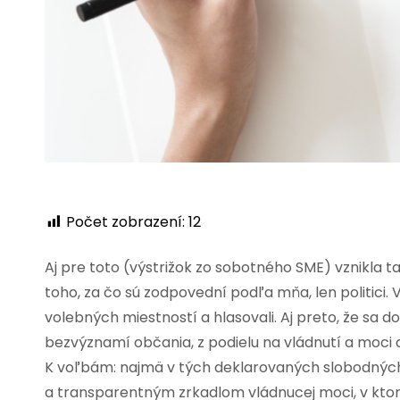
Počet zobrazení:
12
Aj pre toto (výstrižok zo sobotného SME) vznikla ta
toho, za čo sú zodpovední podľa mňa, len politici. 
volebných miestností a hlasovali. Aj preto, že s
bezvýznamí občania, z podielu na vládnutí a moci 
K voľbám: najmä v tých deklarovaných slobodných
a transparentným zrkadlom vládnucej moci, v ktor