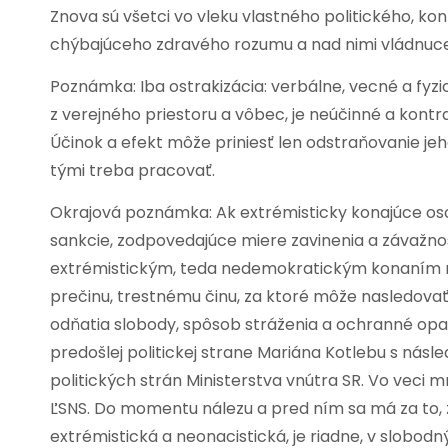
Znova sú všetci vo vleku vlastného politického, 
chýbajúceho zdravého rozumu a nad nimi vládnuc
Poznámka: Iba ostrakizácia: verbálne, vecné a fy
z verejného priestoru a vôbec, je neúčinné a kontr
Účinok a efekt môže priniesť len odstraňovanie jeho
tými treba pracovať.
Okrajová poznámka: Ak extrémisticky konajúce oso
sankcie, zodpovedajúce miere zavinenia a závažnos
extrémistickým, teda nedemokratickým konaním m
prečinu, trestnému činu, za ktoré môže nasledov
odňatia slobody, spôsob stráženia a ochranné opat
predošlej politickej strane Mariána Kotlebu s násle
politických strán Ministerstva vnútra SR. Vo veci 
ĽSNS. Do momentu nálezu a pred ním sa má za to,
extrémistická a neonacistická, je riadne, v slobo