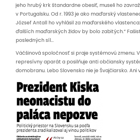
jeho hrubý krk štandardne obesiť, museli ho zavražd
v Portugalsku. Od r. 1993 je ako maďarský vlaste
József Antall ho vyhlásil za maďarského vlastenc
ďalších maďarských židov by bolo zabitých.“ Faši
posledných síl…
Väčšinová spoločnosť si praje systémovú zmenu. 
represívny aparát a posilňuje anti občiansky systé
domobranu. Lebo Slovensko nie je Švajčiarsko. Ani 