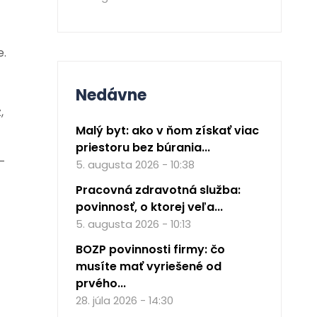
e.
Nedávne
,
Malý byt: ako v ňom získať viac
priestoru bez búrania...
-
5. augusta 2026 - 10:38
Pracovná zdravotná služba:
povinnosť, o ktorej veľa...
5. augusta 2026 - 10:13
BOZP povinnosti firmy: čo
musíte mať vyriešené od
prvého...
28. júla 2026 - 14:30