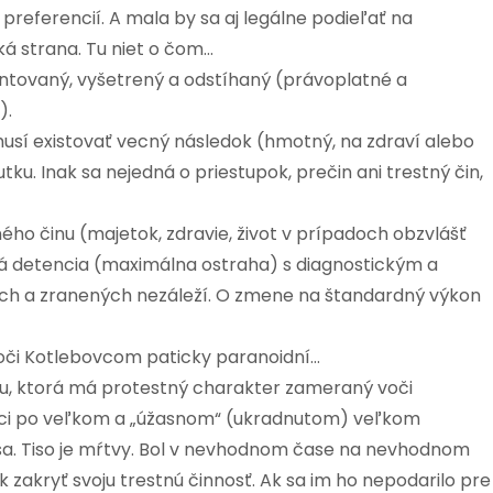
referencií. A mala by sa aj legálne podieľať na
ká strana. Tu niet o čom…
ntovaný, vyšetrený a odstíhaný (právoplatné a
).
sí existovať vecný následok (hmotný, na zdraví alebo
ku. Inak sa nejedná o priestupok, prečin ani trestný čin,
ho činu (majetok, zdravie, život v prípadoch obzvlášť
á detencia (maximálna ostraha) s diagnostickým a
ch a zranených nezáleží. O zmene na štandardný výkon
 voči Kotlebovcom paticky paranoidní…
anu, ktorá má protestný charakter zameraný voči
ci po veľkom a „úžasnom“ (ukradnutom) veľkom
Tisa. Tiso je mŕtvy. Bol v nevhodnom čase na nevhodnom
ak zakryť svoju trestnú činnosť. Ak sa im ho nepodarilo pre