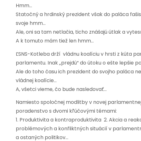
Hmm…
Statočný a hrdinský prezident však do paláca faši
svoje hmm…
Ale, oni sa tam netlačia, ticho znášajú útlak a vyt
A k tomuto mám tiež len hmm…
ĽSNS-Kotleba drží vládnu koalíciu v hrsti z kúta 
parlamentu. Inak „prejdú“ do útoku o ešte lepšie p
Ale do toho času ich prezident do svojho paláca n
vládnej koalície…
A, všetci vieme, čo bude nasledovať…
Namiesto spoločnej modlitby v novej parlamentne
poradenstvo s dvomi kľúčovými témami:
1. Produktivita a kontraproduktivita 2. Akcia a reak
problémových a konfliktných situácií v parlamen
a ostaných politikov…