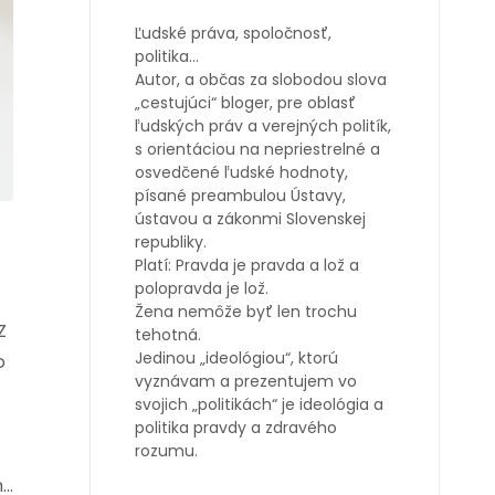
Ľudské práva, spoločnosť,
politika…
Autor, a občas za slobodou slova
„cestujúci“ bloger, pre oblasť
ľudských práv a verejných politík,
s orientáciou na nepriestrelné a
osvedčené ľudské hodnoty,
písané preambulou Ústavy,
ústavou a zákonmi Slovenskej
republiky.
Platí: Pravda je pravda a lož a
polopravda je lož.
Žena nemôže byť len trochu
Z
tehotná.
Jedinou „ideológiou“, ktorú
o
vyznávam a prezentujem vo
svojich „politikách“ je ideológia a
politika pravdy a zdravého
rozumu.
h…