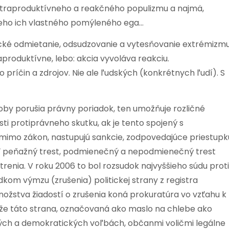
kontraproduktívneho a reakčného populizmu a najmä,
eho ich vlastného pomýleného ega…
zické odmietanie, odsudzovanie a vytesňovanie extrémizm
aproduktívne, lebo: akcia vyvoláva reakciu.
 príčin a zdrojov. Nie ale ľudských (konkrétnych ľudí). S
by porušia právny poriadok, ten umožňuje rozličné
ti protiprávneho skutku, ak je tento spojený s
imo zákon, nastupujú sankcie, zodpovedajúce priestupk
ať peňažný trest, podmienečný a nepodmienečný trest
renia. V roku 2006 to bol rozsudok najvyššieho súdu proti
dkom výmzu (zrušenia) politickej strany z registra
množstva žiadostí o zrušenia koná prokuratúra vo vzťahu k
 že táto strana, označovaná ako maslo na chlebe ako
dných a demokratických voľbách, občanmi voličmi legálne