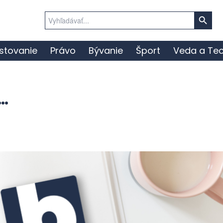
Search Button
Search
for:
stovanie
Právo
Bývanie
Šport
Veda a Tec
…