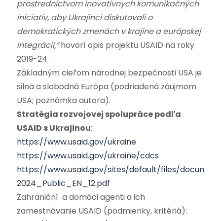
prostredníctvom inovatívnych komunikačných
iniciatív, aby Ukrajinci diskutovali o
demokratických zmenách v krajine a európskej
integrácii,“
hovorí opis projektu USAID na roky
2019-24.
Základným cieľom národnej bezpečnosti USA je
silná a slobodná Európa (podriadená záujmom
USA; poznámka autora).
Stratégia rozvojovej spolupráce podľa
USAID s Ukrajinou
:
https://www.usaid.gov/ukraine
https://www.usaid.gov/ukraine/cdcs
https://www.usaid.gov/sites/default/files/docum
2024_Public_EN_12.pdf
Zahraniční a domáci agenti a ich
zamestnávanie USAID (podmienky, kritériá):