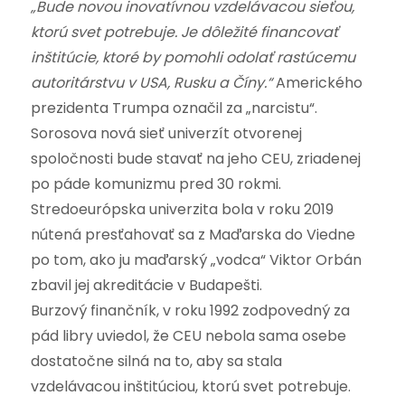
„Bude novou inovatívnou vzdelávacou sieťou,
ktorú svet potrebuje. Je dôležité financovať
inštitúcie, ktoré by pomohli odolať rastúcemu
autoritárstvu v USA, Rusku a Číny.“
Amerického
prezidenta Trumpa označil za „narcistu“.
Sorosova nová sieť univerzít otvorenej
spoločnosti bude stavať na jeho CEU, zriadenej
po páde komunizmu pred 30 rokmi.
Stredoeurópska univerzita bola v roku 2019
nútená presťahovať sa z Maďarska do Viedne
po tom, ako ju maďarský „vodca“ Viktor Orbán
zbavil jej akreditácie v Budapešti.
Burzový finančník, v roku 1992 zodpovedný za
pád libry uviedol, že CEU nebola sama osebe
dostatočne silná na to, aby sa stala
vzdelávacou inštitúciou, ktorú svet potrebuje.