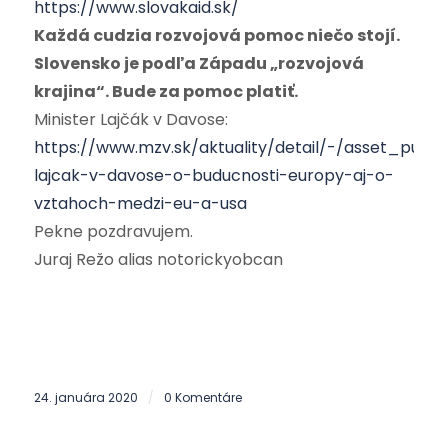
https://www.slovakaid.sk/
Každá cudzia rozvojová pomoc niečo stojí.
Slovensko je podľa Západu „rozvojová
krajina“. Bude za pomoc platiť.
Minister Lajčák v Davose:
https://www.mzv.sk/aktuality/detail/-/asset_publ
lajcak-v-davose-o-buducnosti-europy-aj-o-
vztahoch-medzi-eu-a-usa
Pekne pozdravujem.
Juraj Režo alias notorickyobcan
24. januára 2020
0 Komentáre
/