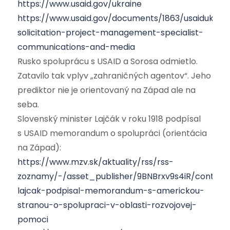
https://www.usaid.gov/ukraine
https://www.usaid.gov/documents/1863/usaidukrain
solicitation-project-management-specialist-
communications-and-media
Rusko spoluprácu s USAID a Sorosa odmietlo.
Zatavilo tak vplyv „zahraničných agentov“. Jeho
prediktor nie je orientovaný na Západ ale na
seba.
Slovenský minister Lajčák v roku 1918 podpísal
s USAID memorandum o spolupráci (orientácia
na Západ):
https://www.mzv.sk/aktuality/rss/rss-
zoznamy/-/asset_publisher/9BNBrxv9s4iR/content
lajcak-podpisal-memorandum-s-americkou-
stranou-o-spolupraci-v-oblasti-rozvojovej-
pomoci