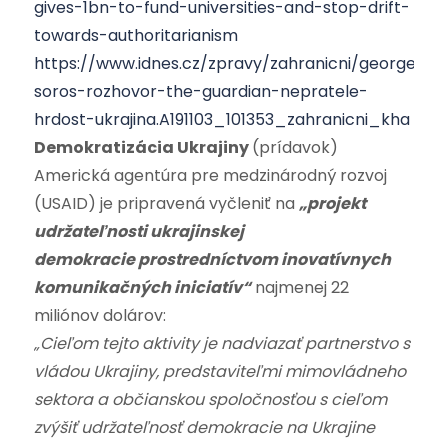
gives-1bn-to-fund-universities-and-stop-drift-
towards-authoritarianism
https://www.idnes.cz/zpravy/zahranicni/george-
soros-rozhovor-the-guardian-nepratele-
hrdost-ukrajina.A191103_101353_zahranicni_kha
Demokratizácia Ukrajiny
(prídavok)
Americká agentúra pre medzinárodný rozvoj
(USAID) je pripravená vyčleniť na
„projekt
udržateľnosti ukrajinskej
demokracie prostredníctvom inovatívnych
komunikačných iniciatív“
najmenej 22
miliónov dolárov:
„Cieľom tejto aktivity je nadviazať partnerstvo s
vládou Ukrajiny, predstaviteľmi mimovládneho
sektora a občianskou spoločnosťou s cieľom
zvýšiť udržateľnosť demokracie na Ukrajine