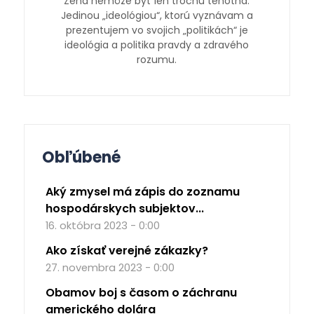
Žena nemôže byť len trochu tehotná.
Jedinou „ideológiou“, ktorú vyznávam a
prezentujem vo svojich „politikách“ je
ideológia a politika pravdy a zdravého
rozumu.
Obľúbené
Aký zmysel má zápis do zoznamu
hospodárskych subjektov...
16. októbra 2023 - 0:00
Ako získať verejné zákazky?
27. novembra 2023 - 0:00
Obamov boj s časom o záchranu
amerického dolára