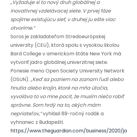
„Vyžaduje si to nový druh globálnej a
inovatívnej vzdelávacej siete. V prvej fáze
spojíme existujúcu sieť, v druhej ju ešte viac
otvoríme.“
Soros je zakladateľom Stredoeurópskej
univerzity (CEU), ktorá spolu s vysokou školou
Bard College v americkom štáte New York má
vytvoriť jadro globálnej univerzitnej siete.
Ponesie meno Open Society University Network
(OSUN).
„Keď sa pozriem na zoznam ľudí alebo
hnutia alebo krajín, ktoré na mňa útočia,
vyvoláva to vo mne pocit, že musím niečo robiť
správne. Som hrdý na to, akých mám
nepriateľov,“
vyhlásil 89-ročný rodák a
vyhnanec z Budapešti.
https://www.theguardian.com/business/2020/jan/2