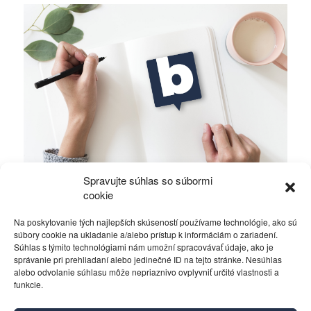
Spravujte súhlas so súbormi
Ficova vláda a médiá…
cookie
Na poskytovanie tých najlepších skúseností používame technológie, ako sú
Politika
4. decembra 2023
súbory cookie na ukladanie a/alebo prístup k informáciám o zariadení.
Súhlas s týmito technológiami nám umožní spracovávať údaje, ako je
správanie pri prehliadaní alebo jedinečné ID na tejto stránke. Nesúhlas
alebo odvolanie súhlasu môže nepriaznivo ovplyvniť určité vlastnosti a
funkcie.
Kontakt