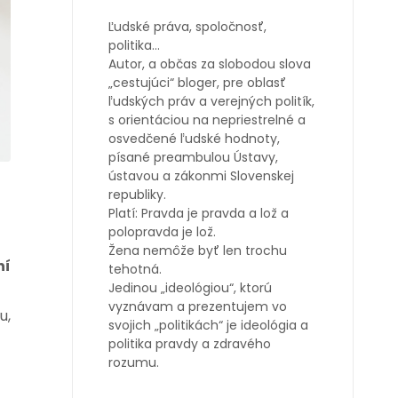
Ľudské práva, spoločnosť,
politika…
Autor, a občas za slobodou slova
„cestujúci“ bloger, pre oblasť
ľudských práv a verejných politík,
s orientáciou na nepriestrelné a
osvedčené ľudské hodnoty,
písané preambulou Ústavy,
ústavou a zákonmi Slovenskej
republiky.
Platí: Pravda je pravda a lož a
polopravda je lož.
Žena nemôže byť len trochu
ní
tehotná.
Jedinou „ideológiou“, ktorú
vyznávam a prezentujem vo
u,
svojich „politikách“ je ideológia a
politika pravdy a zdravého
rozumu.