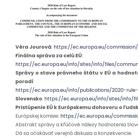
Věra Jourová
:
https://ec.europa.eu/commission
Finálna správa za celú EÚ
:
https://ec.europa.eu/info/sites/info/files/com
Správy o stave právneho štátu v EÚ a hodno
poradí
:
https://ec.europa.eu/info/publications/2020-r
Slovensko
:
https://ec.europa.eu/info/sites/info/
Pristúpenie EÚ k Európskemu dohovoru o ľuds
Európskej komisie:
https://ec.europa.eu/commiss
Abstrakt správy a kľúčové nálezy hodnotenia Slo
Dá sa očakávať verejná diskusia a konzekvencie.