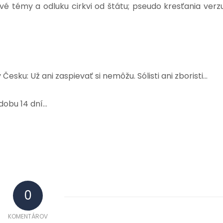
vé témy a odluku cirkvi od štátu; pseudo kresťania verz
sku: Už ani zaspievať si nemôžu. Sólisti ani zboristi…
dobu 14 dní…
0
KOMENTÁROV