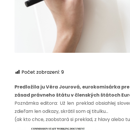
Počet zobrazení:
9
Predložila ju Věra Jourová, eurokomisárka pr
zásad právneho štátu v členských štátoch Euró
Poznámka editora: Už len preklad obsiahlej slov
zdieľam len odkazy, skrátil som aj titulku…
(ak kto chce, zaobstará si preklad, z hlavy alebo tu