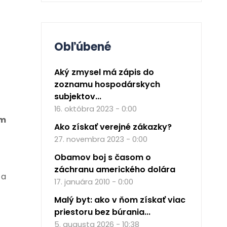
Obľúbené
Aký zmysel má zápis do
zoznamu hospodárskych
subjektov...
16. októbra 2023 - 0:00
om
Ako získať verejné zákazky?
27. novembra 2023 - 0:00
Obamov boj s časom o
záchranu amerického dolára
 a
17. januára 2010 - 0:00
Malý byt: ako v ňom získať viac
priestoru bez búrania...
5. augusta 2026 - 10:38