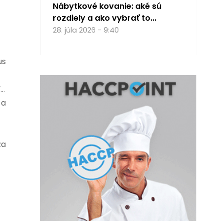
Nábytkové kovanie: aké sú
rozdiely a ako vybrať to...
28. júla 2026 - 9:40
us
ť…
 a
za