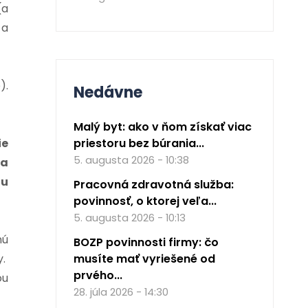
(a
 a
).
Nedávne
Malý byt: ako v ňom získať viac
priestoru bez búrania...
ie
5. augusta 2026 - 10:38
 a
iu
Pracovná zdravotná služba:
povinnosť, o ktorej veľa...
5. augusta 2026 - 10:13
nú
BOZP povinnosti firmy: čo
musíte mať vyriešené od
.
prvého...
ou
28. júla 2026 - 14:30