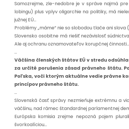
Samozrejme, zle-nedobre je v správe najmä pre
lobingu) plus vplyv oligarchie na politiky, má nie
južnej EÚ…
Problémy „máme“ nie so slobodou tlače ani slova (
Slovensko osobitne má riešiť nezávislosť súdnictva 
Ale aj ochranu oznamovateľov korupčnej činnosti
…
Väčšina členských štátov EÚ v stredu odsúhla
za určité porušenia zásad právneho štátu. P
Poľska, voči ktorým aktuálne vedie právne ko
princípov právneho štátu.
…
Slovenská časť správy nezmieňuje extrémnu a vi
väčšinu, nad rámec štandardnej parlamentnej dem
Európska komisia zrejme nepozná pojem plurali
švorkoalíciou…