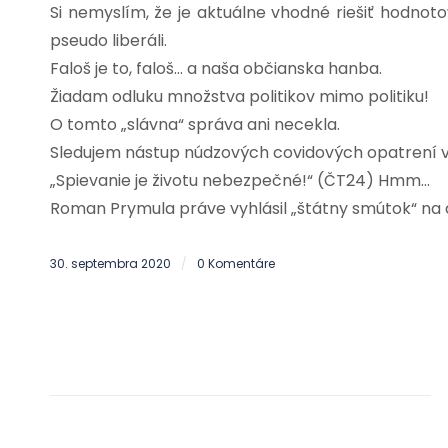
Si nemyslím, že je aktuálne vhodné riešiť hodnoto
pseudo liberáli.
Faloš je to, faloš… a naša občianska hanba.
Žiadam odluku množstva politikov mimo politiku!
O tomto „slávna“ správa ani necekla.
Sledujem nástup núdzových covidových opatrení v Če
„Spievanie je životu nebezpečné!“ (ČT24) Hmm…
Roman Prymula práve vyhlásil „štátny smútok“ na 
30. septembra 2020
0 Komentáre
/