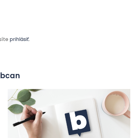
síte
prihlásiť
.
yobcan