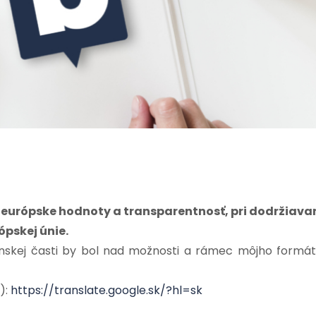
e európske hodnoty a transparentnosť, pri dodržiava
pskej únie.
enskej časti by bol nad možnosti a rámec môjho formát
):
https://translate.google.sk/?hl=sk