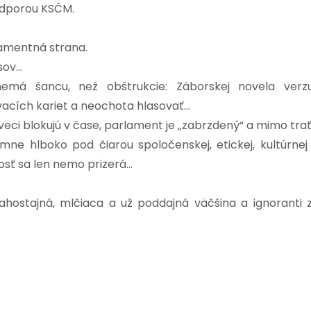
odporou KSČM.
lamentná strana.
sov…
emá šancu, než obštrukcie: Záborskej novela verz
vacích kariet a neochota hlasovať…
eci blokujú v čase, parlament je „zabrzdený“ a mimo tra
mne hlboko pod čiarou spoločenskej, etickej, kultúrnej
osť sa len nemo prizerá…
ahostajná, mlčiaca a už poddajná väčšina a ignoranti 