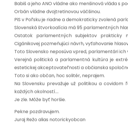
Babiš a jeho ANO vládne ako menšinová vláda s p
Orbán vládne dvojtretinovou väčšinou.
PiS v Poľsku je riadne a demokraticky zvolená par
Slovenská štvorkoalícia má 95 parlamentných hla
Ostatok parlamentných subjektov prakticky n
Cigánikovej pozmeňujúci návrh, vyťahovanie hlaso
Toto Slovensko neposúva vpred, parlamentári ich v
Verejná politická a parlamentná kultúra je extré
estetickej akceptovateľnosti a občianska spoločn
Toto si ako občan, hoc solitér, neprajem.
Na Slovensku prevažuje už politikou a covidom ľ
každých okolností….
Je zle. Môže byť horšie.
Pekne pozdravujem.
Juraj Režo alias notorickyobcan