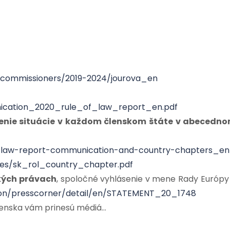
/commissioners/2019-2024/jourova_en
munication_2020_rule_of_law_report_en.pdf
tenie situácie v každom členskom štáte v abecedn
ule-law-report-communication-and-country-chapters_en
files/sk_rol_country_chapter.pdf
kých právach
, spoločné vyhlásenie v mene Rady Európy
ion/presscorner/detail/en/STATEMENT_20_1748
venska vám prinesú médiá…