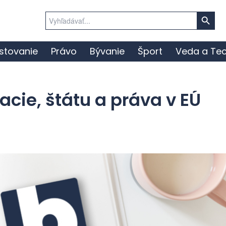
Search Button
Search
for:
stovanie
Právo
Bývanie
Šport
Veda a Tec
cie, štátu a práva v EÚ