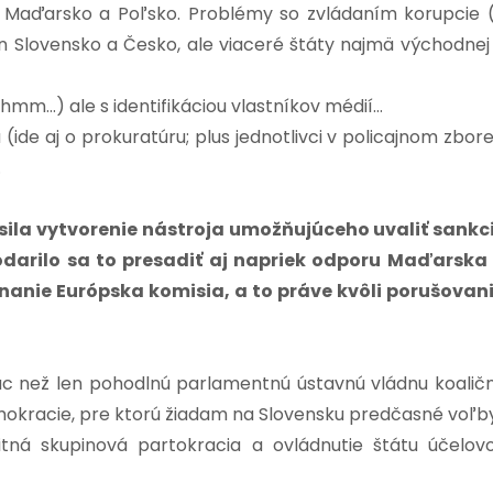
 Maďarsko a Poľsko. Problémy so zvládaním korupcie 
len Slovensko a Česko, ale viaceré štáty najmä východnej
hmm…) ale s identifikáciou vlastníkov médií…
(ide aj o prokuratúru; plus jednotlivci v policajnom zbore
…
sila vytvorenie nástroja umožňujúceho uvaliť sankc
odarilo sa to presadiť aj napriek odporu Maďarska
nanie Európska komisia, a to práve kvôli porušovan
ac než len pohodlnú parlamentnú ústavnú vládnu koalič
okracie, pre ktorú žiadam na Slovensku predčasné voľby
tná skupinová partokracia a ovládnutie štátu účelov