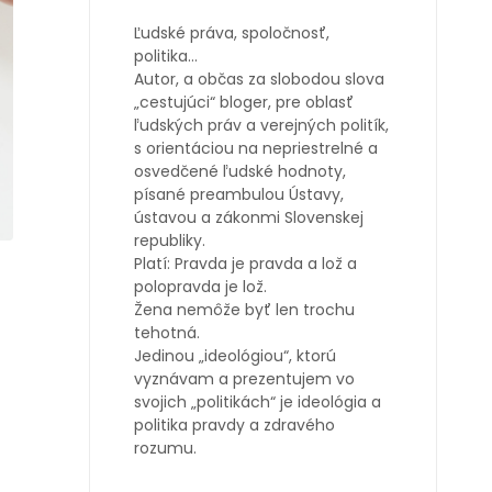
Ľudské práva, spoločnosť,
politika…
Autor, a občas za slobodou slova
„cestujúci“ bloger, pre oblasť
ľudských práv a verejných politík,
s orientáciou na nepriestrelné a
osvedčené ľudské hodnoty,
písané preambulou Ústavy,
ústavou a zákonmi Slovenskej
republiky.
Platí: Pravda je pravda a lož a
polopravda je lož.
Žena nemôže byť len trochu
tehotná.
Jedinou „ideológiou“, ktorú
vyznávam a prezentujem vo
svojich „politikách“ je ideológia a
politika pravdy a zdravého
rozumu.