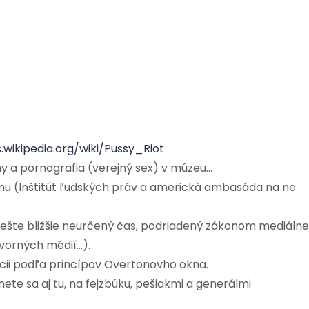
.wikipedia.org/wiki/Pussy_Riot
y a pornografia (verejný sex) v múzeu…
mu (Inštitút ľudských práv a americká ambasáda na ne
 ešte bližšie neurčený čas, podriadený zákonom mediálne
vorných médií…).
cii podľa princípov Overtonovho okna.
nete sa aj tu, na fejzbúku, pešiakmi a generálmi