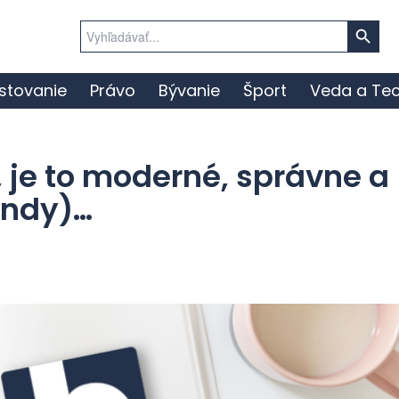
Search Button
Search
for:
stovanie
Právo
Bývanie
Šport
Veda a Tec
 je to moderné, správne a
endy)…