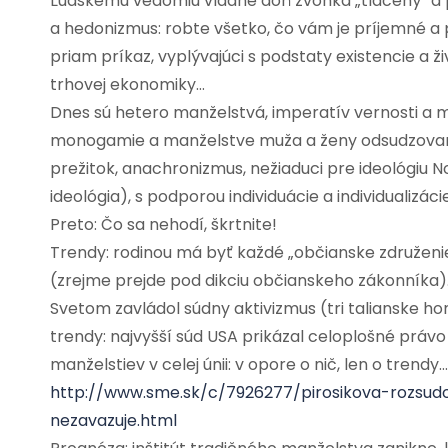
Ľudskému vedomiu vládne doň zvonka „tlačený“ a 
a hedonizmus: robte všetko, čo vám je príjemné a 
priam príkaz, vyplývajúci s podstaty existencie a 
trhovej ekonomiky…
Dnes sú hetero manželstvá, imperatív vernosti a 
monogamie a manželstve muža a ženy odsudzované
prežitok, anachronizmus, nežiaduci pre ideológiu N
ideológia), s podporou individuácie a individualizá
Preto: Čo sa nehodí, škrtnite!
Trendy: rodinou má byť každé „občianske združenie
(zrejme prejde pod dikciu občianskeho zákonníka)
Svetom zavládol súdny aktivizmus (tri talianske h
trendy: najvyšší súd USA prikázal celoplošné prá
manželstiev v celej únii: v opore o nič, len o trendy…
http://www.sme.sk/c/7926277/pirosikova-rozsud
nezavazuje.html