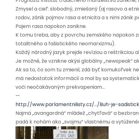
Prognóza: inštitút tradičného manželstva zanikne,
Zmysel a cieľ: slobodný, zmiešaný (aj rasovo a etn
rodov, zánik pojmov rasa a etnicita a s nimi zánik
Pojem rasa napokon zanikne.
K tomu treba, aby z povrchu zemského napokon zmi
totalitného a fašistického neomarxizmu).
Každý národný jazyk prejde revíziou a reštrikciou 
Je možné, že vznikne akýsi globálny „newspeak“ al
Ak sa to, čo som tu zmienil, zdá byť komukoľvek 
má nedostatok informácií a mal by sa systematick
voči neočakávaným prekvapeniam…
—
http://www.parlamentnilisty.cz/…/Buh-je-sadistic
Najmä „avangardná“ mládež „chytľavá“ a bezbra
padá k nohám ako „svojmu“ vlastnému a vytúžen