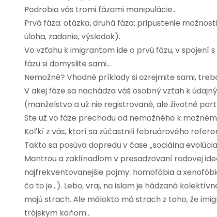
Podrobia vás tromi fázami manipulácie…
Prvá fáza: otázka, druhá fáza: pripustenie možnosti,
úloha, zadanie, výsledok).
Vo vzťahu k imigrantom ide o prvú fázu, v spojení 
fázu si domyslite sami…
Nemožné? Vhodné príklady si ozrejmite sami, trebá
V akej fáze sa nachádza váš osobný vzťah k údaj
(manželstvo a už nie registrované, ale životné par
Ste už vo fáze prechodu od nemožného k možnému,
Koľkí z vás, ktorí sa zúčastnili februárového refere
Takto sa posúva dopredu v čase „sociálna evolúcia
Mantrou a zaklínadlom v presadzovaní rodovej ideo
najfrekventovanejšie pojmy: homofóbia a xenofóbia
čo to je…). Lebo, vraj, na islam je hádzaná kolektív
majú strach. Ale málokto má strach z toho, že i
trójskym koňom…