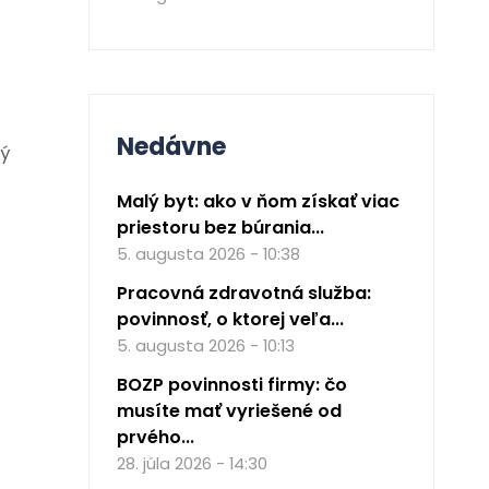
Nedávne
ký
Malý byt: ako v ňom získať viac
priestoru bez búrania...
5. augusta 2026 - 10:38
Pracovná zdravotná služba:
povinnosť, o ktorej veľa...
5. augusta 2026 - 10:13
BOZP povinnosti firmy: čo
musíte mať vyriešené od
prvého...
28. júla 2026 - 14:30