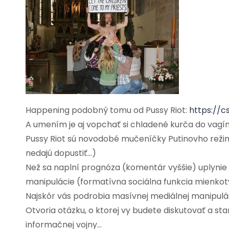
Happening podobný tomu od Pussy Riot:
https://cs
A umením je aj vopchať si chladené kurča do vagín
Pussy Riot sú novodobé mučeníčky Putinovho reži
nedajú dopustiť…)
Než sa naplní prognóza (komentár vyššie) uplynie
manipulácie (formatívna sociálna funkcia mienkot
Najskôr vás podrobia masívnej mediálnej manipulá
Otvoria otázku, o ktorej vy budete diskutovať a sta
informačnej vojny…