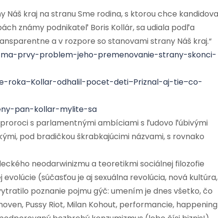
y Náš kraj na stranu Sme rodina, s ktorou chce kandidova
h známy podnikateľ Boris Kollár, sa udiala podľa
ansparentne a v rozpore so stanovami strany Náš kraj.“
lar-ma-prvy-problem-jeho-premenovanie-strany-skonci-
e-roka–Kollar-odhalil-pocet-deti–Priznal-aj-tie–co-
eny-pan-kollar-mylite-sa
 proroci s parlamentnými ambíciami s ľudovo ľúbivými
ckými, pod bradičkou škrabkajúcimi názvami, s rovnako
ckého neodarwinizmu a teoretikmi sociálnej filozofie
j evolúcie (súčasťou je aj sexuálna revolúcia, nová kultúra,
ytratilo poznanie pojmu gýč: umením je dnes všetko, čo
oven, Pussy Riot, Milan Kohout, performancie, happening