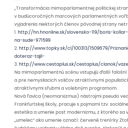
—–
„Transformácia mimoparlamentnej politickej stran
v budúcoročných marcových parlamentných voľbác
vyjadrenia niektorých členov pôvodnej strany netr
1.
http://hn.hnonline.sk/slovensko-119/boris-kol
na-sude-971599
2.
http://www.topky.sk/cl/100313/1509679/Priznani
doteraz-tajil-
3.
http://www.cestaplus.sk/cestaplus/clanok/vaz
Na mimoparlamentnú scénu vstupujú ďalší falošní
a pre nemysliacich voličov atraktívnymi populisti
atraktívnymi sľubmi a volebným programom.
Nová ľavica (neomarxizmus) nástrojmi pseudo vede
Frankfurtskej školy, pracuje s pojmami tzv. sociálne
estetika a umenie post modernizmu, z ktorého sa v
„umelec“ ako umenie označí: červené trenírky Ztoh