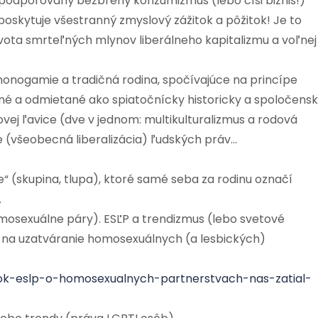
podporovaný bezbrehý konzumizmus (lebo čísi biznis!)
poskytuje všestranný zmyslový zážitok a pôžitok! Je to
života smrteľných mlynov liberálneho kapitalizmu a voľnej
monogamie a tradičná rodina, spočívajúce na princípe
 a odmietané ako spiatočnícky historicky a spoločens
ovej ľavice (dve v jednom: multikulturalizmus a rodová
cie (všeobecná liberalizácia) ľudských práv…
“ (skupina, tlupa), ktoré samé seba za rodinu označí
.
omosexuálne páry). ESĽP a trendizmus (lebo svetové
vo na uzatváranie homosexuálnych (a lesbických)
ok-eslp-o-homosexualnych-partnerstvach-nas-zatial-