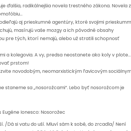
e ďalšia, radikálnejšia novela trestného zákona. Novela z
 homofóbiu…
dieľajú aj prieskumné agentúry, ktoré svojimi prieskumm
chujú, masírujú vaše mozgy a ich pôvodné obsahy
u pre tých, ktorí nemajú, alebo už stratili schopnosť
námi a kolegovia. A vy, predsa neostanete ako koly v plote…
ovať prstom!
nazvite novodobým, neomarxistickým ľavicovým sociálny
ne staneme sa „nosorožcami“. Lebo byť nosorožcom je
us Eugéne Ionesco: Nosorožec
í. /Dá si vatu do uší. Mluví sám k sobě, do zrcadla/ Není