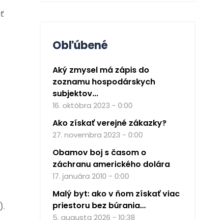
ť
Obľúbené
Aký zmysel má zápis do
zoznamu hospodárskych
subjektov...
16. októbra 2023 - 0:00
Ako získať verejné zákazky?
27. novembra 2023 - 0:00
Obamov boj s časom o
záchranu amerického dolára
17. januára 2010 - 0:00
Malý byt: ako v ňom získať viac
priestoru bez búrania...
).
5. augusta 2026 - 10:38