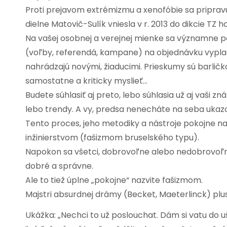
Proti prejavom extrémizmu a xenofóbie sa pripravuj
dielne Matovič-Sulík vniesla v r. 2013 do dikcie TZ
Na vašej osobnej a verejnej mienke sa významne po
(voľby, referendá, kampane) na objednávku vypla
nahrádzajú novými, žiaducimi. Prieskumy sú barličko
samostatne a kriticky myslieť…
Budete súhlasiť aj preto, lebo súhlasia už aj vaši z
lebo trendy. A vy, predsa nenecháte na seba ukaz
Tento proces, jeho metodiky a nástroje pokojne 
inžinierstvom (fašizmom bruselského typu).
Napokon sa všetci, dobrovoľne alebo nedobrovoľ
dobré a správne.
Ale to tiež úplne „pokojne“ nazvite fašizmom.
Majstri absurdnej drámy (Becket, Maeterlinck) pl
Ukážka: „Nechci to už poslouchat. Dám si vatu do uš