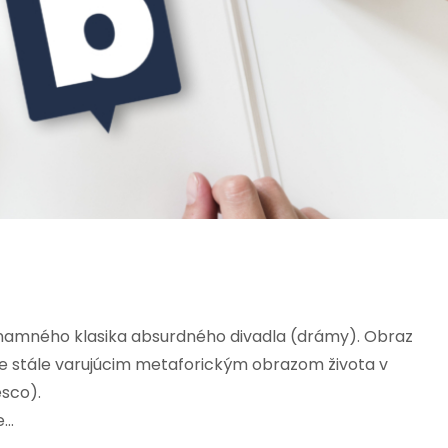
namného klasika absurdného divadla (drámy). Obraz
 je stále varujúcim metaforickým obrazom života v
esco).
e…