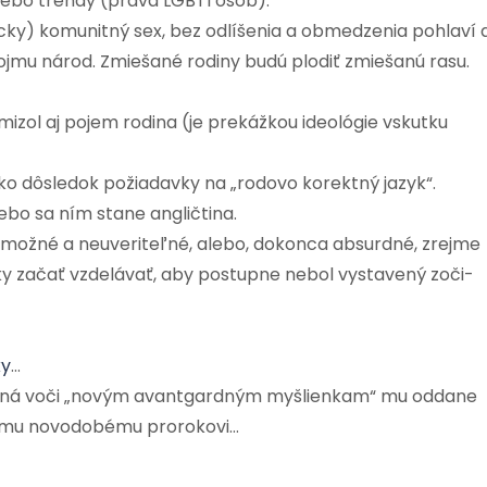
 lebo trendy (práva LGBTI osôb).
icky) komunitný sex, bez odlíšenia a obmedzenia pohlaví 
 pojmu národ. Zmiešané rodiny budú plodiť zmiešanú rasu.
zol aj pojem rodina (je prekážkou ideológie vskutku
ako dôsledok požiadavky na „rodovo korektný jazyk“.
ebo sa ním stane angličtina.
nemožné a neuveriteľné, alebo, dokonca absurdné, zrejme
y začať vzdelávať, aby postupne nebol vystavený zoči-
ky
…
nná voči „novým avantgardným myšlienkam“ mu oddane
ému novodobému prorokovi…