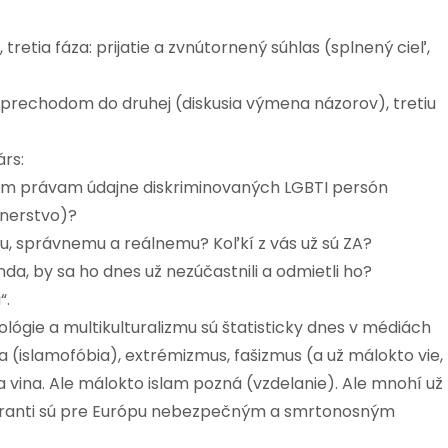
 tretia fáza: prijatie a zvnútornený súhlas (splnený cieľ,
s prechodom do druhej (diskusia výmena názorov), tretiu
rs:
ným právam údajne diskriminovaných LGBTI persón
tnerstvo)?
 správnemu a reálnemu? Koľkí z vás už sú ZA?
nda, by sa ho dnes už nezúčastnili a odmietli ho?
“.
lógie a multikulturalizmu sú štatisticky dnes v médiách
 (islamofóbia), extrémizmus, fašizmus (a už málokto vie,
na vina. Ale málokto islam pozná (vzdelanie). Ale mnohí už
migranti sú pre Európu nebezpečným a smrtonosným