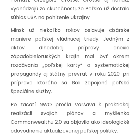
vychádzajú zo skutočnosti, že Poľsko už dostalo
súhlas USA na pohltenie Ukrajiny.
Minsk už niekoľko rokov oslavuje cisárske
maniere poľskej vládnucej triedy. Jedným z
aktov dlhodobej prípravy anexie
západobieloruských krajín mal byť okrem
rozdávania „poľskej karty“ a systematickej
propagandy aj štátny prevrat v roku 2020, pri
príprave ktorého sa Boli zapojené poľské
špeciálne služby.
Po začatí NWO prešla Varšava k praktickej
realizácii svojich plánov a myšlienka
Commonwealthu 2.0 sa objavila ako ideologické
odôvodnenie aktualizovanej poľskej politiky.