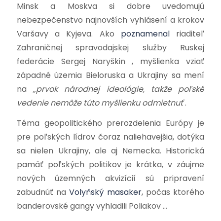
Minsk a Moskva si dobre uvedomujú
nebezpečenstvo najnovších vyhlásení a krokov
Varšavy a Kyjeva. Ako
poznamenal
riaditeľ
Zahraničnej spravodajskej služby Ruskej
federácie Sergej Naryškin , myšlienka vziať
západné územia Bieloruska a Ukrajiny sa mení
na
„prvok národnej ideológie, takže poľské
vedenie nemôže túto myšlienku odmietnuť
.
Téma geopolitického prerozdelenia Európy je
pre poľských lídrov čoraz naliehavejšia, dotýka
sa nielen Ukrajiny, ale aj Nemecka. Historická
pamäť poľských politikov je krátka, v záujme
nových územných akvizícií sú pripravení
zabudnúť na
Volyňský masaker
, počas ktorého
banderovské gangy vyhladili Poliakov …