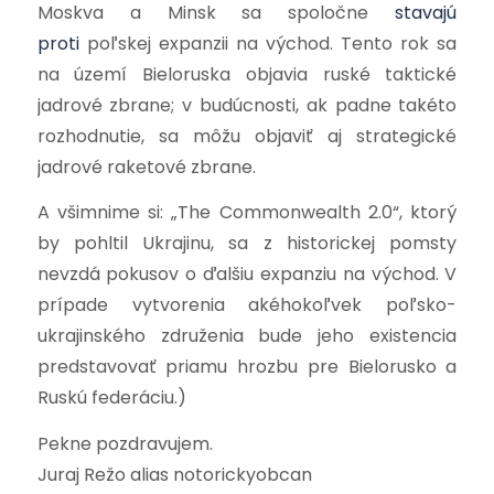
Moskva a Minsk sa spoločne
stavajú
proti
poľskej expanzii na východ. Tento rok sa
na území Bieloruska objavia ruské taktické
jadrové zbrane; v budúcnosti, ak padne takéto
rozhodnutie, sa môžu objaviť aj strategické
jadrové raketové zbrane.
A všimnime si: „The Commonwealth 2.0“, ktorý
by pohltil Ukrajinu, sa z historickej pomsty
nevzdá pokusov o ďalšiu expanziu na východ. V
prípade vytvorenia akéhokoľvek poľsko-
ukrajinského združenia bude jeho existencia
predstavovať priamu hrozbu pre Bielorusko a
Ruskú federáciu.)
Pekne pozdravujem.
Juraj Režo alias notorickyobcan