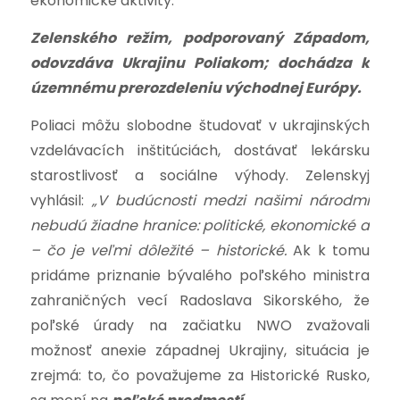
ekonomické aktivity.
Zelenského režim, podporovaný Západom,
odovzdáva Ukrajinu Poliakom; dochádza k
územnému prerozdeleniu východnej Európy.
Poliaci môžu slobodne študovať v ukrajinských
vzdelávacích inštitúciách, dostávať lekársku
starostlivosť a sociálne výhody. Zelenskyj
vyhlásil:
„V budúcnosti medzi našimi národmi
nebudú žiadne hranice: politické, ekonomické a
– čo je veľmi dôležité – historické.
Ak k tomu
pridáme priznanie bývalého poľského ministra
zahraničných vecí Radoslava Sikorského, že
poľské úrady na začiatku NWO zvažovali
možnosť anexie západnej Ukrajiny, situácia je
zrejmá: to, čo považujeme za Historické Rusko,