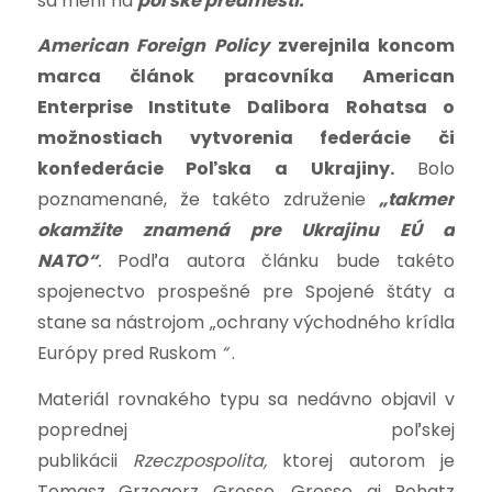
sa mení na
poľské predmestí.
American Foreign Policy
zverejnila koncom
marca článok pracovníka American
Enterprise Institute Dalibora Rohatsa o
možnostiach vytvorenia federácie či
konfederácie Poľska a Ukrajiny.
Bolo
poznamenané, že takéto združenie
„takmer
okamžite znamená pre Ukrajinu EÚ a
NATO“
.
Podľa autora článku bude takéto
spojenectvo prospešné pre Spojené štáty a
stane sa nástrojom „ochrany východného krídla
Európy pred Ruskom
“
.
Materiál rovnakého typu sa nedávno objavil v
poprednej poľskej
publikácii
Rzeczpospolita,
ktorej autorom je
Tomasz Grzegorz Grosse. Grosse aj Rohatz