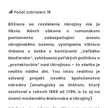
Počet zobrazení:
18
Blížiace sa rozdelenie Ukrajiny nie je
fikcia. Návrh zákona v rumunskom
parlamente zabezpečujúci anexiu
ukrajinského územia, vystúpenie Viktora
Orbana v šatke s kontúrami „Veľkého
Maďarska“, vyhlásenia poľských politikov o
„protektoráte“ nad Ukrajinou – to všetko je
realita nášho dni. Tou istou realitou je
oživený projekt nového Spoločenstva
národov (analogicky so štátom, ktorý
existoval v rokoch 1569 až 1795, a to aj na
území moderného Bieloruska a Ukrajiny).