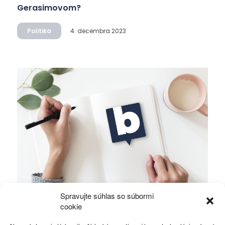
Gerasimovom?
Politika
4. decembra 2023
Spravujte súhlas so súbormi
Ficova vláda a médiá…
cookie