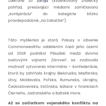
Zdieľané zo
zdroja
(kvalifikovaný znalecký
pohľad, presúvajúci médiami zamlčiavanú
„konšpiráciu“ do kategórie blízko
pravdepodobné „na čakačke“):
Táto myšlienka je stará. Pokusy o oživenie
Commonwealthu oddelením časti jeho území
od ZSSR podnikol Pilsudski medzi dvoma
svetovými vojnami. Zároveň sa zvažovala
možnosť vytvorenia Intermária – konfederácie,
ktorá by zahŕňala krajiny Bieloruska, Maďarska,
Litvy, Moldavska, Poľska, Rumunska, Ukrajiny,
Československa, Estónska, ležiace v hraniciach
Čierneho, Jadranského a Baltské more.
Až so začiatkom vojenského konfliktu na