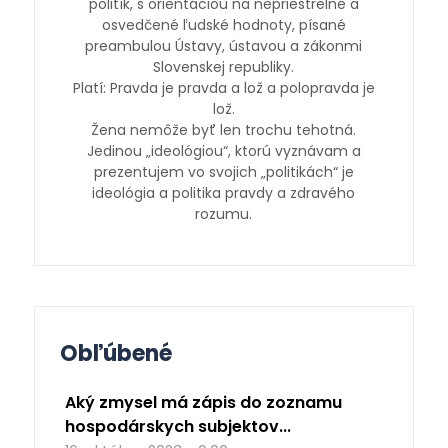
politík, s orientáciou na nepriestrelné a
osvedčené ľudské hodnoty, písané
preambulou Ústavy, ústavou a zákonmi
Slovenskej republiky.
Platí: Pravda je pravda a lož a polopravda je
lož.
Žena nemôže byť len trochu tehotná.
Jedinou „ideológiou“, ktorú vyznávam a
prezentujem vo svojich „politikách“ je
ideológia a politika pravdy a zdravého
rozumu.
Obľúbené
Aký zmysel má zápis do zoznamu
hospodárskych subjektov...