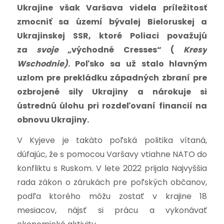
Ukrajine však Varšava videla príležitosť
zmocniť sa území bývalej Bieloruskej a
Ukrajinskej SSR, ktoré Poliaci považujú
za
svoje
„východné Cresses“ (
Kresy
Wschodnie)
. Poľsko sa už stalo hlavným
uzlom pre prekládku západných zbraní pre
ozbrojené sily Ukrajiny a nárokuje si
ústrednú úlohu pri rozdeľovaní financií na
obnovu Ukrajiny.
V Kyjeve je takáto poľská politika vítaná,
dúfajúc, že s pomocou Varšavy vtiahne NATO do
konfliktu s Ruskom. V lete 2022 prijala Najvyššia
rada zákon o zárukách pre poľských občanov,
podľa ktorého môžu zostať v krajine 18
mesiacov, nájsť si prácu a vykonávať