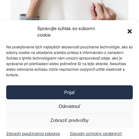
Spravujte súhlas so súbormi
Ficova vláda a médiá…
cookie
Na poskytovanie tých najlepších skúseností používame technológie, ako sú
Politika
4. decembra 2023
súbory cookie na ukladanie a/alebo prístup k informáciám o zariadení.
Súhlas s týmito technológiami nám umožní spracovávať údaje, ako je
správanie pri prehliadaní alebo jedinečné ID na tejto stránke. Nesúhlas
alebo odvolanie súhlasu môže nepriaznivo ovplyvniť určité vlastnosti a
funkcie.
Kontakt
Prijať
Pravidlá používania
Reklama
Odmietnuť
Cookies
Ochrana osobných údajov
Zobraziť predvoľby
Reklamácie a žiadosti
Zásady používania súborov
Zásady ochrany osobných