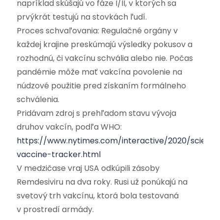
napríklad skúšajú vo fáze I/II, v ktorých sa
prvýkrát testujú na stovkách ľudí.
Proces schvaľovania: Regulačné orgány v
každej krajine preskúmajú výsledky pokusov a
rozhodnú, či vakcínu schvália alebo nie. Počas
pandémie môže mať vakcína povolenie na
núdzové použitie pred získaním formálneho
schválenia.
Pridávam zdroj s prehľadom stavu vývoja
druhov vakcín, podľa WHO:
https://www.nytimes.com/interactive/2020/science
vaccine-tracker.html
V medzičase vraj USA odkúpili zásoby
Remdesiviru na dva roky. Rusi už ponúkajú na
svetový trh vakcínu, ktorá bola testovaná
v prostredí armády.