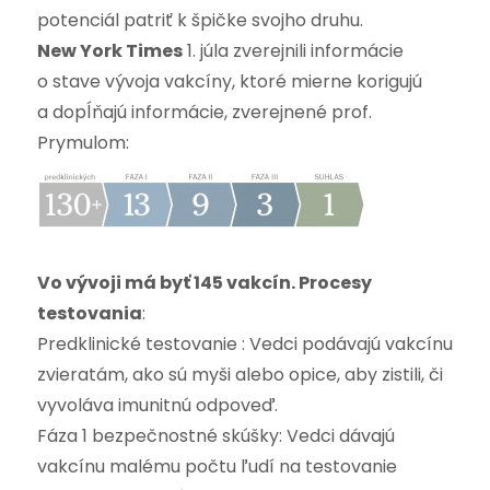
potenciál patriť k špičke svojho druhu.
New York Times
1. júla zverejnili informácie
o stave vývoja vakcíny, ktoré mierne korigujú
a dopĺňajú informácie, zverejnené prof.
Prymulom:
Vo vývoji má byť 145 vakcín. Procesy
testovania
:
Predklinické testovanie : Vedci podávajú vakcínu
zvieratám, ako sú myši alebo opice, aby zistili, či
vyvoláva imunitnú odpoveď.
Fáza 1 bezpečnostné skúšky: Vedci dávajú
vakcínu malému počtu ľudí na testovanie