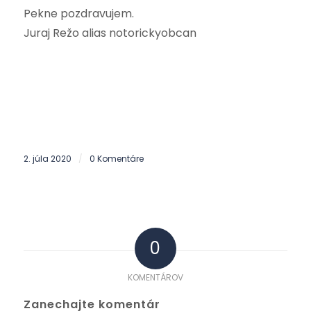
Pekne pozdravujem.
Juraj Režo alias notorickyobcan
2. júla 2020
0 Komentáre
/
0
KOMENTÁROV
Zanechajte komentár