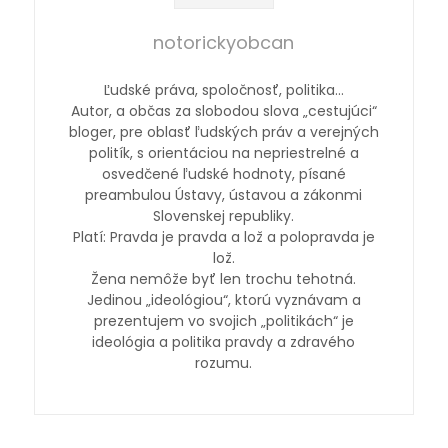
notorickyobcan
Ľudské práva, spoločnosť, politika…
Autor, a občas za slobodou slova „cestujúci“
bloger, pre oblasť ľudských práv a verejných
politík, s orientáciou na nepriestrelné a
osvedčené ľudské hodnoty, písané
preambulou Ústavy, ústavou a zákonmi
Slovenskej republiky.
Platí: Pravda je pravda a lož a polopravda je
lož.
Žena nemôže byť len trochu tehotná.
Jedinou „ideológiou“, ktorú vyznávam a
prezentujem vo svojich „politikách“ je
ideológia a politika pravdy a zdravého
rozumu.