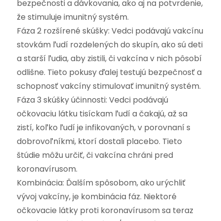
bezpečnosti a dávkovania, ako aj na potvrdenie,
že stimuluje imunitný systém.
Fáza 2 rozšírené skúšky: Vedci podávajú vakcínu
stovkám ľudí rozdelených do skupín, ako sú deti
a starší ľudia, aby zistili, či vakcína v nich pôsobí
odlišne. Tieto pokusy ďalej testujú bezpečnosť a
schopnosť vakcíny stimulovať imunitný systém.
Fáza 3 skúšky účinnosti: Vedci podávajú
očkovaciu látku tisíckam ľudí a čakajú, až sa
zistí, koľko ľudí je infikovaných, v porovnaní s
dobrovoľníkmi, ktorí dostali placebo. Tieto
štúdie môžu určiť, či vakcína chráni pred
koronavírusom.
Kombinácia: Ďalším spôsobom, ako urýchliť
vývoj vakcíny, je kombinácia fáz. Niektoré
očkovacie látky proti koronavírusom sa teraz