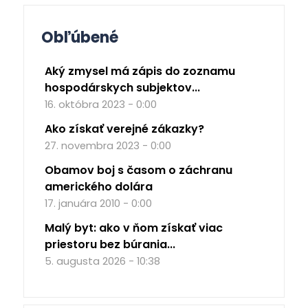
Obľúbené
Aký zmysel má zápis do zoznamu
hospodárskych subjektov...
16. októbra 2023 - 0:00
Ako získať verejné zákazky?
27. novembra 2023 - 0:00
Obamov boj s časom o záchranu
amerického dolára
17. januára 2010 - 0:00
Malý byt: ako v ňom získať viac
priestoru bez búrania...
5. augusta 2026 - 10:38