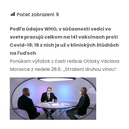
Počet zobrazení:
9
Podľa údajov WHO, v súčasnosti vedci vo
svete pracujú celkom na 141 vakcínach proti
Covid-19; 16 z nich je už v klinických štúdiách
na ľuďoch
.
Ponúkam výťažok z časti relácie Otázky Václava
Moravce z nedele 28.6.: „Strašení druhou vlnou“: