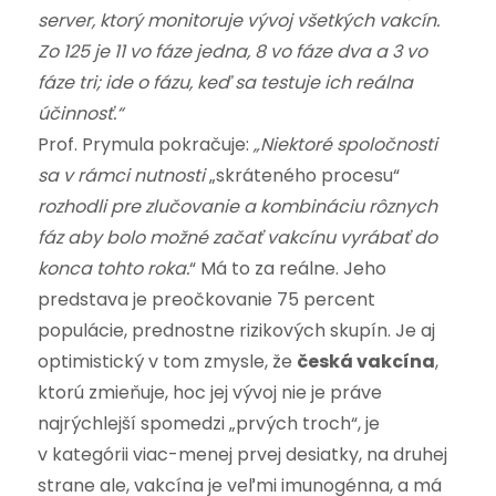
server, ktorý monitoruje vývoj všetkých vakcín.
Zo 125 je 11 vo fáze jedna, 8 vo fáze dva a 3 vo
fáze tri; ide o fázu, keď sa testuje ich reálna
účinnosť.“
Prof. Prymula pokračuje:
„Niektoré spoločnosti
sa v rámci nutnosti
„skráteného procesu“
rozhodli pre zlučovanie a kombináciu rôznych
fáz aby bolo možné začať vakcínu vyrábať do
konca tohto roka.
“ Má to za reálne. Jeho
predstava je preočkovanie 75 percent
populácie, prednostne rizikových skupín. Je aj
optimistický v tom zmysle, že
česká vakcína
,
ktorú zmieňuje, hoc jej vývoj nie je práve
najrýchlejší spomedzi „prvých troch“, je
v kategórii viac-menej prvej desiatky, na druhej
strane ale, vakcína je veľmi imunogénna, a má