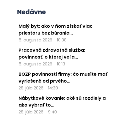
Nedávne
Malý byt: ako v ňom získať viac
priestoru bez búrania...
5. augusta 2026 - 10:38
Pracovná zdravotná služba:
povinnosť, o ktorej veľa...
5. augusta 2026 - 10:13
BOZP povinnosti firmy: čo musíte mať
vyriešené od prvého...
28. júla 2026 - 14:30
Nábytkové kovanie: aké sú rozdiely a
ako vybrať to...
28. júla 2026 - 9:40