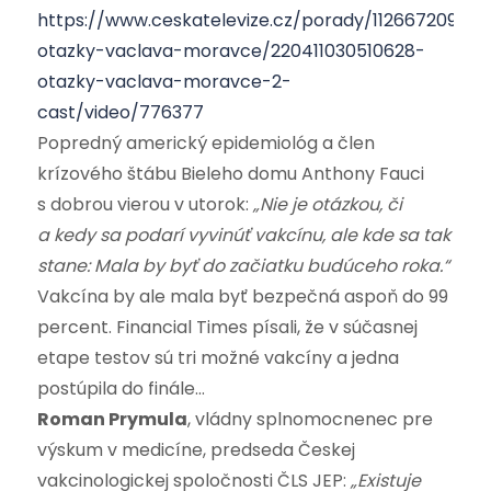
https://www.ceskatelevize.cz/porady/1126672097-
otazky-vaclava-moravce/220411030510628-
otazky-vaclava-moravce-2-
cast/video/776377
Popredný americký epidemiológ a člen
krízového štábu Bieleho domu Anthony Fauci
s dobrou vierou v utorok:
„Nie je otázkou, či
a kedy sa podarí vyvinúť vakcínu, ale kde sa tak
stane: Mala by byť do začiatku budúceho roka.“
Vakcína by ale mala byť bezpečná aspoň do 99
percent. Financial Times písali, že v súčasnej
etape testov sú tri možné vakcíny a jedna
postúpila do finále…
Roman Prymula
, vládny splnomocnenec pre
výskum v medicíne, predseda Českej
vakcinologickej spoločnosti ČLS JEP:
„Existuje