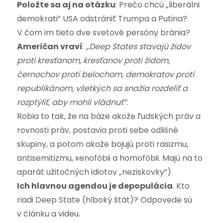
Položte sa aj na otázku
: Prečo chcú „liberálni
demokrati“ USA odstrániť Trumpa a Putina?
V čom im tieto dve svetové persóny bránia?
Američan vraví
:
„Deep States stavajú židov
proti kresťanom, kresťanov proti židom,
černochov proti belochom, demokratov proti
republikánom, všetkých sa snažia rozdeliť a
rozptýliť, aby mohli vládnuť“
.
Robia to tak, že na báze akože ľudských práv a
rovnosti práv, postavia proti sebe odlišné
skupiny, a potom akože bojujú proti rasizmu,
antisemitizmu, xenofóbii a homofóbii. Majú na to
aparát užitočných idiotov „neziskovky“).
Ich hlavnou agendou je depopulácia
. Kto
riadi Deep State (hlboký štát)? Odpovede sú
v článku a videu.