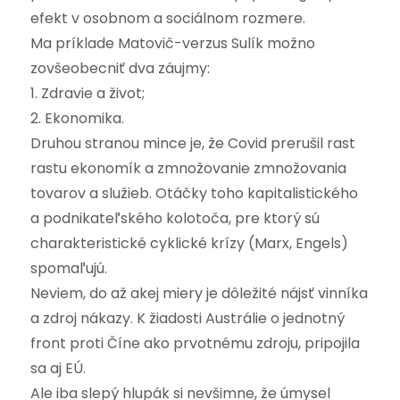
efekt v osobnom a sociálnom rozmere.
Ma príklade Matovič-verzus Sulík možno
zovšeobecniť dva záujmy:
1. Zdravie a život;
2. Ekonomika.
Druhou stranou mince je, že Covid prerušil rast
rastu ekonomík a zmnožovanie zmnožovania
tovarov a služieb. Otáčky toho kapitalistického
a podnikateľského kolotoča, pre ktorý sú
charakteristické cyklické krízy (Marx, Engels)
spomaľujú.
Neviem, do až akej miery je dôležité nájsť vinníka
a zdroj nákazy. K žiadosti Austrálie o jednotný
front proti Číne ako prvotnému zdroju, pripojila
sa aj EÚ.
Ale iba slepý hlupák si nevšimne, že úmysel