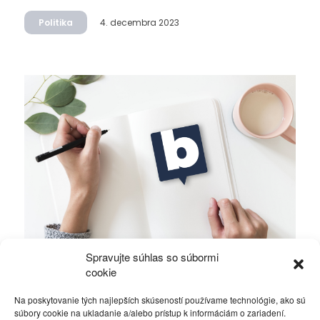
Politika
4. decembra 2023
Spravujte súhlas so súbormi
Ficova vláda a médiá…
cookie
Na poskytovanie tých najlepších skúseností používame technológie, ako sú
Politika
4. decembra 2023
súbory cookie na ukladanie a/alebo prístup k informáciám o zariadení.