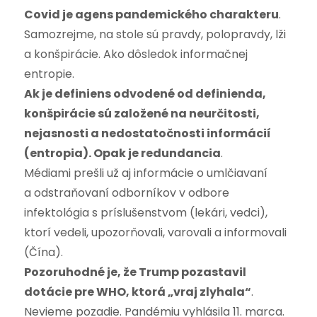
Covid je agens pandemického charakteru
.
Samozrejme, na stole sú pravdy, polopravdy, lži
a konšpirácie. Ako dôsledok informačnej
entropie.
Ak je definiens odvodené od definienda,
konšpirácie sú založené na neurčitosti,
nejasnosti a nedostatočnosti informácií
(entropia). Opak je redundancia
.
Médiami prešli už aj informácie o umlčiavaní
a odstraňovaní odborníkov v odbore
infektológia s príslušenstvom (lekári, vedci),
ktorí vedeli, upozorňovali, varovali a informovali
(Čína).
Pozoruhodné je, že Trump pozastavil
dotácie pre WHO, ktorá „vraj zlyhala“
.
Nevieme pozadie. Pandémiu vyhlásila 11. marca.