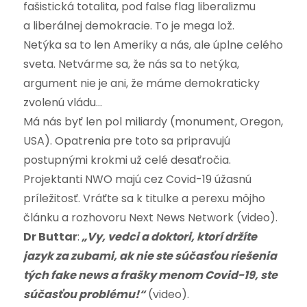
fašistická totalita, pod false flag liberalizmu
a liberálnej demokracie. To je mega lož.
Netýka sa to len Ameriky a nás, ale úplne celého
sveta. Netvárme sa, že nás sa to netýka,
argument nie je ani, že máme demokraticky
zvolenú vládu…
Má nás byť len pol miliardy (monument, Oregon,
USA). Opatrenia pre toto sa pripravujú
postupnými krokmi už celé desaťročia.
Projektanti NWO majú cez Covid-19 úžasnú
príležitosť. Vráťte sa k titulke a perexu môjho
článku a rozhovoru Next News Network (video).
Dr Buttar
:
„Vy, vedci a doktori, ktorí držíte
jazyk za zubami, ak nie ste súčasťou riešenia
tých fake news a frašky menom Covid-19, ste
súčasťou problému!“
(video).