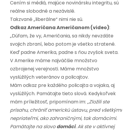
Cením si médiá, majúce novinársku integritu, sú
reálne slobodné a nezávislé.
Takzvané „liberálne“ nimi nie sú.
Odkaz Američana Američanom (video)
:
„Dúfam, že vy, Američania, sa nikdy nevzdáte
svojich zbraní, lebo potom je všetko stratené.
Keď padne Amerika, padne s ňou zvyšok sveta.
V Amerike máme najväčšie množstvo
ozbrojenej verejnosti. Máme množstvo
vyslúžilých veteránov a policajtov.
Mám odkaz pre každého policajta a vojaka, aj
vyslúžilých. Pamätajte tieto slová. Kedykoľvek
mám príležitosť, pripomínam im:
„Zložili ste
prísahu, chrániť americkú ústavu, pred všetkými
nepriateľmi, ako zahraničnými, tak domácimi.
Pamätajte na slovo
domáci
. Ak ste v aktívnej