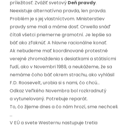
príležitosť: Zvážiť svetový
Deň pravdy
.
Neexistuje alternatívna pravda, len pravda.
Problém je s jej vlastníctvom. Ministerstiev
pravdy sme mali a máme dosť. Orwella snáď
čítali všetci priemerne gramotní. Je lepšie sa
báť ako zľaknúť. A hlavne racionálne konať.
Ak nebudeme mať koordinované protestné
verejné zhromaždenia s desiatkami a státisícmi
ľudí, ako v Novembri 1989, a neukážeme, že sa
nemáme čoho báť okrem strachu, ako vyhlásil
F.D. Roosevelt, urobia si s nami, čo chcú…
Odkaz Veľkého Novembra bol rozkradnutý
a vytunelovaný. Potrebuje reparát.
To, čo žijeme dnes a čo nám hrozí, sme nechceli.
…
V EÚ a svete Westernu nastupuje tretia