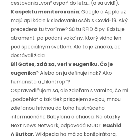
cestovania „von“ aspoň do leta… (a sa uvidí).
K aspektu monitorovania
: Google a Apple už
majú aplikácie k sledovaniu osôb s Covid-19. Aký
precedens tu tvoríme? Sú tu RFID čipy. Existuje
atrament, po podaní vakcíny, ktorý vidno len
pod špeciálnym svetlom. Ale to je značka, čo
dostávali židia…
Bil Gates, zdá sa, verí v eugeniku. Čo je
eugenika
? Alebo on ju definuje inak? Ako
humanista a „filantrop“?
Ospravedlňujem sa, ale zdieľam s vami to, čo mi
„podbehlo“ a tak tiež prispejem svojou, mnou
zdieľanou hrivnou do toho hustnúceho
informačného Babylona a chaosa. Na otázky
Next News Network, odpovedá MUDr.
Rashid
A Buttar
. Wikipedia ho má za konšpirátora,