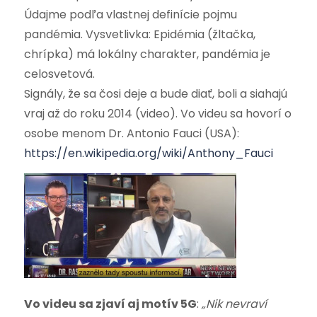
Údajme podľa vlastnej definície pojmu
pandémia. Vysvetlivka: Epidémia (žltačka,
chrípka) má lokálny charakter, pandémia je
celosvetová.
Signály, že sa čosi deje a bude diať, boli a siahajú
vraj až do roku 2014 (video). Vo videu sa hovorí o
osobe menom Dr. Antonio Fauci (USA):
https://en.wikipedia.org/wiki/Anthony_Fauci
Vo videu sa zjaví aj motív 5G
:
„Nik nevraví