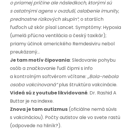
o priamej príčine ale následkoch, ktorými sú
s ostatnými agens v ovzduší, oslabenie imunity,
prednostne rizikových skupín“
; o starších
ľuďoch už skôr písal Lancet. Symptómy: Hypoxia
(umelá pľúcna ventilácia a český taxikár);
priamy účinok amerického Remdesiviru nebol
preukázaný…
Je tam motív čipovania
: Sledovanie pohybu
osôb a značkovanie ľudí čipmi s info
a kontrolným softvérom včítane:
„Bola-nebola
osoba vakcinovaná“
plus štruktúra vakcinácie.
Videá sú z youtube likvidované
. Dr. Rashid A
Buttar je na indexe.
Znova je tam autizmus
(oficiálne nemá súvis
s vakcináciou). Počty autistov ale vo svete rastú
(odpovede na hliník?).