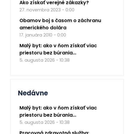
Ako získať verejné zákazky?
27. novembra 2023 - 0:00
Obamov boj s časom o záchranu
amerického dolára
17. januára 2010 - 0:00
Malý byt: ako v ňom získať viac
priestoru bez búrania...
5. augusta 2026 - 10:38
Nedávne
Malý byt: ako v ňom získať viac
priestoru bez búrania...
5. augusta 2026 - 10:38
Pracovná zdravotná služba: