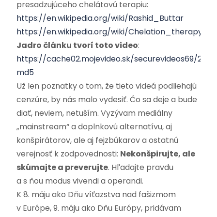
presadzujúceho chelátovú terapiu:
https://en.wikipedia.org/wiki/Rashid_Buttar
https://en.wikipedia.org/wiki/Chelation_therapy#
Jadro článku tvorí toto video
:
https://cache02.mojevideo.sk/securevideos69/204
md5
Už len poznatky o tom, že tieto videá podliehajú
cenzúre, by nás malo vydesiť. Čo sa deje a bude
diať, neviem, netuším. Vyzývam mediálny
„mainstream“ a doplnkovú alternatívu, aj
konšpirátorov, ale aj fejzbúkarov a ostatnú
verejnosť k zodpovednosti:
Nekonšpirujte, ale
skúmajte a preverujte
. Hľadajte pravdu
a s ňou modus vivendi a operandi.
K 8. máju ako Dňu víťazstva nad fašizmom
v Európe, 9. máju ako Dňu Európy, pridávam