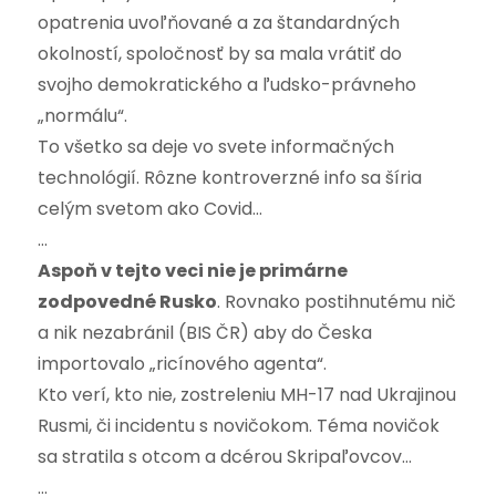
opatrenia uvoľňované a za štandardných
okolností, spoločnosť by sa mala vrátiť do
svojho demokratického a ľudsko-právneho
„normálu“.
To všetko sa deje vo svete informačných
technológií. Rôzne kontroverzné info sa šíria
celým svetom ako Covid…
…
Aspoň v tejto veci nie je primárne
zodpovedné Rusko
. Rovnako postihnutému nič
a nik nezabránil (BIS ČR) aby do Česka
importovalo „ricínového agenta“.
Kto verí, kto nie, zostreleniu MH-17 nad Ukrajinou
Rusmi, či incidentu s novičokom. Téma novičok
sa stratila s otcom a dcérou Skripaľovcov…
…