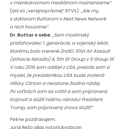
v mienkotvornom mediálnom mainstreame“
(ani vo „verejnoprávnej“ RTVS).
„Ale my,
s doktorom Buttarom v Next News Network
o nich hovoríme“
.
Dr. Buttar o sebe
:
„Som moslimský
prisťahovalec 1. generácie, a vojenský lekár,
ktorému bolo zverené 2ndID, 101st Air Assault
(stíhacie lietadlo) & 5th SF Group v 5 Group SF.
V roku 2016 som odišiel z USA, pretože som si
myslel, že prezidentkou USA bude zvolená
Hillary Clinton a neostane žiadna nádej.
Po voľbách som sa vrátil a som pripravený
bojovať a slúžiť nášmu národu! Prezident
Trump, som pripravený znova slúžiť!“
Pekne pozdravujem.
Juraj Režo alias notorickyobcan