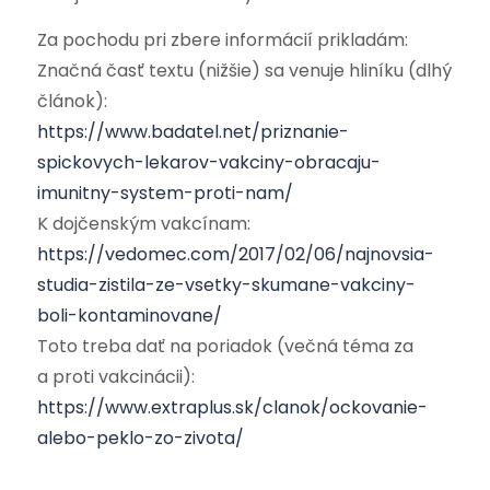
Za pochodu pri zbere informácií prikladám:
Značná časť textu (nižšie) sa venuje hliníku (dlhý
článok):
https://www.badatel.net/priznanie-
spickovych-lekarov-vakciny-obracaju-
imunitny-system-proti-nam/
K dojčenským vakcínam:
https://vedomec.com/2017/02/06/najnovsia-
studia-zistila-ze-vsetky-skumane-vakciny-
boli-kontaminovane/
Toto treba dať na poriadok (večná téma za
a proti vakcinácii):
https://www.extraplus.sk/clanok/ockovanie-
alebo-peklo-zo-zivota/