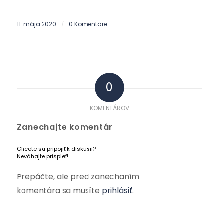
11. mája 2020
0 Komentáre
/
0
KOMENTÁROV
Zanechajte komentár
Chcete sa pripojiť k diskusii?
Neváhajte prispieť!
Prepáčte, ale pred zanechaním
komentára sa musíte
prihlásiť
.