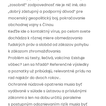
„zosobniť“ zodpovednosť nie je nič iné, ako
„dobrý zástupný a podporný dôvod“ pre
mocenský geopolitický boj, pokračovanie
obchodnej vojny s Čínou.
Keďže ide o kontaktný vírus, po celom svete
dochádza k rôznej miere obmedzovania
ľudských práv a slobôd od zákazov pohybu
k zákazom zhromažďovania.
Problém sú testy, liečivá, vakcína: Existuje
vôbec? Len sa hľadá? Referenčné výsledky
a poznatky už pribúdajú, relevantné prídu na
rad najskôr do dvoch rokov…
Ochranné núdzové opatrenia musia byť
vydávané v súlade s ústavou a príslušnými
zákonmi a len na dobu určitú; paralelne
s postupným odoznievaním rizík musia byť