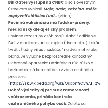
Bill Gates vystúpil na CNBC
a so zlovestným
úsmevom vyhlásil:
Moja, naša, vakcína, môže
ovplyvniť státisíce ľudí…
(video).
Povinná vakcinácia má ľudsko-právny,
medicínsky ale aj etický problém
.
Povinné rozostupy osôb majú uľahčiť odlíšenie
ľudí v monitorovanej skupine (dva metre). Lekár
tvrdí: „Žiadny vírus „neskáče“ na dva metre ako
blcha. Je výlučne bezprostredne kontaktný“.
Ochranné opatrenia: Dezinfekcia rúk, rúško a
bezkontaktná komunikácia v zóne osobného
priestoru:
(
https://sk.wikipedia.org/wiki/Osobn%C3%A1_z%C3
Dobré výsledky aj pre stav zamorenosti
vnútrozemia, prináša kontrola
cezhraničného pohybu osôb.
Zdržte sa