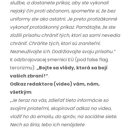
službe, a dostanete príkaz, aby ste vykonali
nejaký čin proti občanom, spomeňte si, že bez
uniformy ste ako ostatní. Je preto protizákonné
vykonať protizákonný príkaz. Pamätajte, že ste
zložili prísahu chrániť tých, ktorí sa sami nevedia
chrániť. Chráňte tých, ktorí sú zraniteľní.
Nezneužívajte ich. Dodržiavajte svoju prísahu.“
K odzbrojovacej smernici EÚ (pod false flag
terorizmu):
„Bojte sa vlády, ktorá sa bojí
vašich zbraní!“
.
Odkaz redaktora (video) vám, nám,
všetkým
:
„Je teraz na vás, zdieľať tieto informácie so
svojimi priateľmi, skopírovať odkaz na video,
vložiť ho do emailu, do správ, na sociálne siete.
Nech sa šíria, lebo ich nenájdete