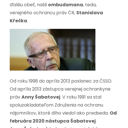
ďalšiu obeť, našli
ombudsmana
, teda,
verejného ochrancu práv ČR,
Stanislava
Křečka
.
Od roku 1998 do apríla 2013 poslanec za ČSSD.
Od apríla 2013 zástupca verejnej ochrankyne
práv
Anny Šabatovej
. V roku 1991 sa stal
spoluzakladateľom Združenia na ochranu
nájomníkov, ktoré dlho viedol ako predseda.
Od
februára 2020 nástupca Šabatovej
.