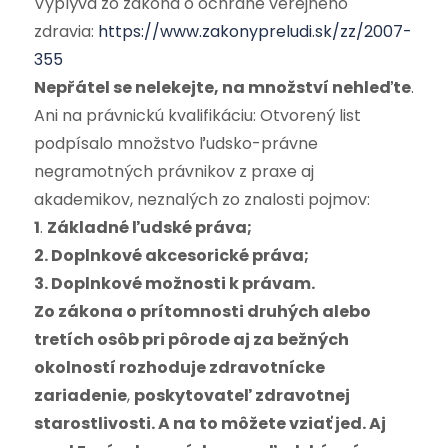
Vyplýva zo zákona o ochrane verejného
zdravia:
https://www.zakonypreludi.sk/zz/2007-
355
Nepřátel se nelekejte, na množství nehleďte
.
Ani na právnickú kvalifikáciu: Otvorený list
podpísalo množstvo ľudsko-právne
negramotných právnikov z praxe aj
akademikov, neznalých zo znalosti pojmov:
1
.
Základné ľudské práva;
2. Doplnkové akcesorické práva;
3. Doplnkové možnosti k právam.
Zo zákona o prítomnosti druhých alebo
tretích osôb pri pôrode aj za bežných
okolností rozhoduje zdravotnícke
zariadenie
,
poskytovateľ zdravotnej
starostlivosti. A na to môžete vziať jed. Aj