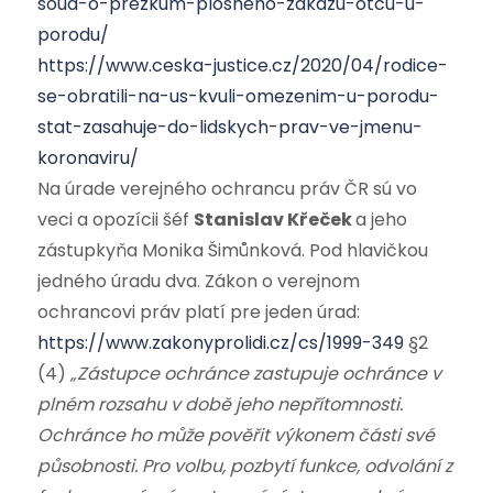
soud-o-prezkum-plosneho-zakazu-otcu-u-
porodu/
https://www.ceska-justice.cz/2020/04/rodice-
se-obratili-na-us-kvuli-omezenim-u-porodu-
stat-zasahuje-do-lidskych-prav-ve-jmenu-
koronaviru/
Na úrade verejného ochrancu práv ČR sú vo
veci a opozícii šéf
Stanislav Křeček
a jeho
zástupkyňa Monika Šimůnková. Pod hlavičkou
jedného úradu dva. Zákon o verejnom
ochrancovi práv platí pre jeden úrad:
https://www.zakonyprolidi.cz/cs/1999-349
§2
(4)
„Zástupce ochránce zastupuje ochránce v
plném rozsahu v době jeho nepřítomnosti.
Ochránce ho může pověřit výkonem části své
působnosti. Pro volbu, pozbytí funkce, odvolání z