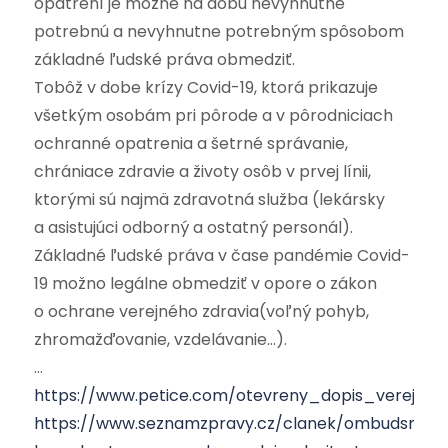
opatrení je možné na dobu nevyhnutne
potrebnú a nevyhnutne potrebným spôsobom
základné ľudské práva obmedziť.
Tobôž v dobe krízy Covid-19, ktorá prikazuje
všetkým osobám pri pôrode a v pôrodniciach
ochranné opatrenia a šetrné správanie,
chrániace zdravie a životy osôb v prvej línii,
ktorými sú najmä zdravotná služba (lekársky
a asistujúci odborný a ostatný personál).
Základné ľudské práva v čase pandémie Covid-
19 možno legálne obmedziť v opore o zákon
o ochrane verejného zdravia(voľný pohyb,
zhromažďovanie, vzdelávanie…).
…
https://www.petice.com/otevreny_dopis_verejne
https://www.seznamzpravy.cz/clanek/ombudsman