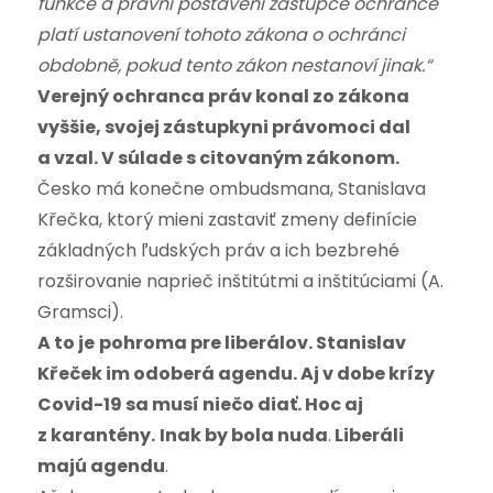
funkce a právní postavení zástupce ochránce
platí ustanovení tohoto zákona o ochránci
obdobně, pokud tento zákon nestanoví jinak.“
Verejný ochranca práv konal zo zákona
vyššie, svojej zástupkyni právomoci dal
a vzal. V súlade s citovaným zákonom.
Česko má konečne ombudsmana, Stanislava
Křečka, ktorý mieni zastaviť zmeny definície
základných ľudských práv a ich bezbrehé
rozširovanie naprieč inštitútmi a inštitúciami (A.
Gramsci).
A to je
pohroma pre liberálov. Stanislav
Křeček im odoberá agendu. Aj v dobe krízy
Covid-19 sa musí niečo diať. Hoc aj
z karantény.
Inak by bola nuda
.
Liberáli
majú agendu
.