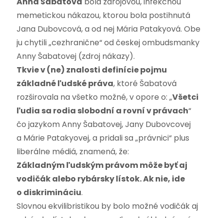
Anna Šabatová
bola zdrojovou, infekčnou
memetickou nákazou, ktorou bola postihnutá
Jana Dubovcová, a od nej Mária Patakyová. Obe
ju chytili „cezhranične“ od českej ombudsmanky
Anny Šabatovej (zdroj nákazy).
Tkvie v (ne) znalosti definície pojmu
základné ľudské práva
, ktoré Šabatová
rozširovala na všetko možné, v opore o: „
Všetci
ľudia sa rodia slobodní a rovní v právach
“
čo jazykom Anny Šabatovej, Jany Dubovcovej
a Márie Patakyovej, a pridali sa „právnici“ plus
liberálne médiá, znamená, že:
Základným ľudským právom môže byť aj
vodičák alebo rybársky lístok. Ak nie, ide
o diskrimináciu
.
Slovnou ekvilibristikou by bolo možné vodičák aj