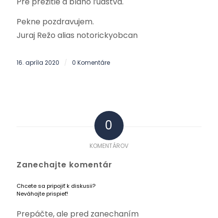
Pre prežitie a blaho ľudstva.
Pekne pozdravujem.
Juraj Režo alias notorickyobcan
16. apríla 2020
0 Komentáre
/
0
KOMENTÁROV
Zanechajte komentár
Chcete sa pripojiť k diskusii?
Neváhajte prispieť!
Prepáčte, ale pred zanechaním