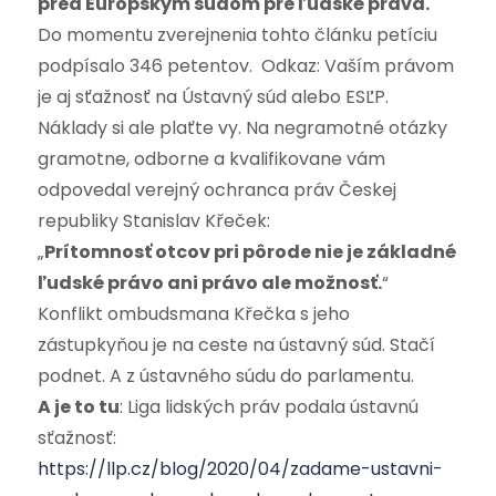
pred Európskym súdom pre ľudské práva.
Do momentu zverejnenia tohto článku petíciu
podpísalo 346 petentov. Odkaz: Vaším právom
je aj sťažnosť na Ústavný súd alebo ESĽP.
Náklady si ale plaťte vy. Na negramotné otázky
gramotne, odborne a kvalifikovane vám
odpovedal verejný ochranca práv Českej
republiky Stanislav Křeček:
„
Prítomnosť otcov pri pôrode nie je základné
ľudské právo ani právo ale možnosť.
“
Konflikt ombudsmana Křečka s jeho
zástupkyňou je na ceste na ústavný súd. Stačí
podnet. A z ústavného súdu do parlamentu.
A je to tu
: Liga lidských práv podala ústavnú
sťažnosť:
https://llp.cz/blog/2020/04/zadame-ustavni-