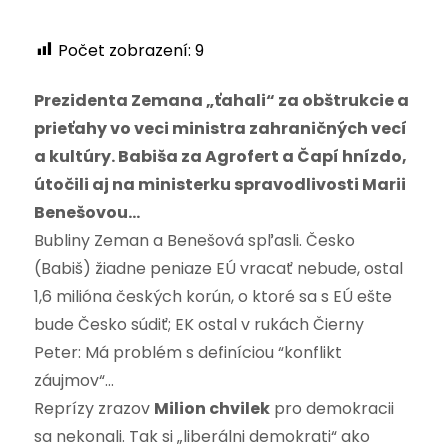
Počet zobrazení:
9
Prezidenta Zemana „ťahali“ za obštrukcie a
prieťahy vo veci ministra zahraničných vecí
a kultúry. Babiša za Agrofert a Čapí hnízdo,
útočili aj na ministerku spravodlivosti Marii
Benešovou…
Bubliny Zeman a Benešová spľasli. Česko
(Babiš) žiadne peniaze EÚ vracať nebude, ostal
1,6 milióna českých korún, o ktoré sa s EÚ ešte
bude Česko súdiť; EK ostal v rukách Čierny
Peter: Má problém s definíciou “konflikt
záujmov“…
Reprízy zrazov
Milion chvilek
pro demokracii
sa nekonali. Tak si „liberálni demokrati“ ako