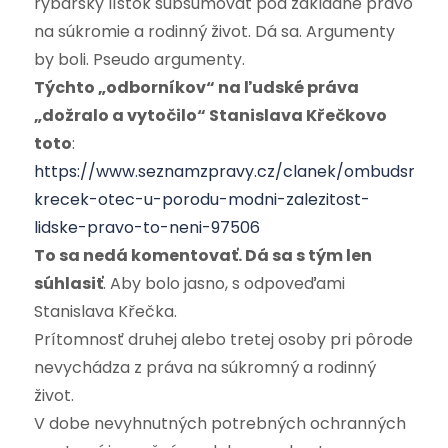
rybársky lístok subsumovať pod základné právo
na súkromie a rodinný život. Dá sa. Argumenty
by boli. Pseudo argumenty.
Týchto „odborníkov“ na ľudské práva
„dožralo a vytočilo“ Stanislava Křečkovo
toto
:
https://www.seznamzpravy.cz/clanek/ombudsman
krecek-otec-u-porodu-modni-zalezitost-
lidske-pravo-to-neni-97506
To sa nedá komentovať. Dá sa s tým len
súhlasiť
. Aby bolo jasno, s odpoveďami
Stanislava Křečka.
Prítomnosť druhej alebo tretej osoby pri pôrode
nevychádza z práva na súkromný a rodinný
život.
V dobe nevyhnutných potrebných ochranných