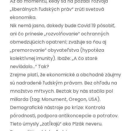
Až do momentu, kedy sa na pozadí rozvoja
„liberálnych ľudských práv“ zrúti svetová
ekonomika.
Nik nemá jasno, dokedy bude Covid 19 pôsobiť,
ani čo prinesie „rozvolňovanie“ ochranných
obmedzujúcich opatrení; zvažuje sa ňou aj
„premorovanie“ obyvateľstva (hypotéza
kolektívnej imunity). Ibaže: „A čo staré
nevládalo…“ Tak?
Zrejme platí, že ekonomické a obchodné záujmy
sú nadradené ľudským právam. Bez ohľadu na
množstvo mŕtvych. Beztak by nás stačila pol
miliarda (tag: Monument, Oregon, USA).
Demografické nástroje po kríze: Kontrola
pôrodnosti, podpora antikoncepcie a potratov.
Tieto úmysly „zatĺkajú“ ako Plzák neveru.