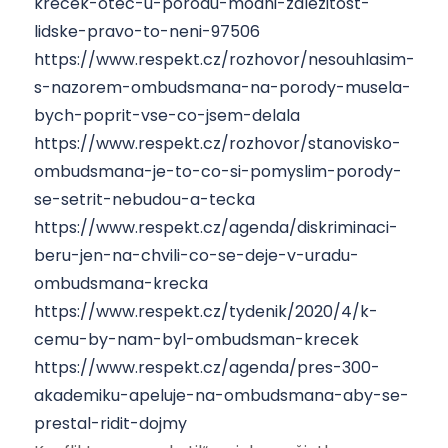
krecek-otec-u-porodu-modni-zalezitost-
lidske-pravo-to-neni-97506
https://www.respekt.cz/rozhovor/nesouhlasim-
s-nazorem-ombudsmana-na-porody-musela-
bych-poprit-vse-co-jsem-delala
https://www.respekt.cz/rozhovor/stanovisko-
ombudsmana-je-to-co-si-pomyslim-porody-
se-setrit-nebudou-a-tecka
https://www.respekt.cz/agenda/diskriminaci-
beru-jen-na-chvili-co-se-deje-v-uradu-
ombudsmana-krecka
https://www.respekt.cz/tydenik/2020/4/k-
cemu-by-nam-byl-ombudsman-krecek
https://www.respekt.cz/agenda/pres-300-
akademiku-apeluje-na-ombudsmana-aby-se-
prestal-ridit-dojmy