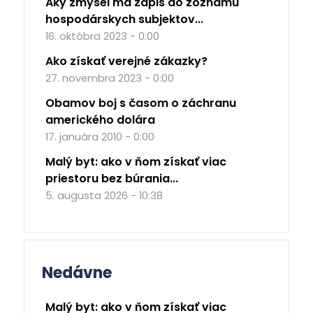
Aký zmysel má zápis do zoznamu
hospodárskych subjektov...
16. októbra 2023 - 0:00
Ako získať verejné zákazky?
27. novembra 2023 - 0:00
Obamov boj s časom o záchranu
amerického dolára
17. januára 2010 - 0:00
Malý byt: ako v ňom získať viac
priestoru bez búrania...
5. augusta 2026 - 10:38
Nedávne
Malý byt: ako v ňom získať viac