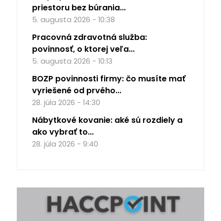
priestoru bez búrania...
5. augusta 2026 - 10:38
Pracovná zdravotná služba:
povinnosť, o ktorej veľa...
5. augusta 2026 - 10:13
BOZP povinnosti firmy: čo musíte mať
vyriešené od prvého...
28. júla 2026 - 14:30
Nábytkové kovanie: aké sú rozdiely a
ako vybrať to...
28. júla 2026 - 9:40