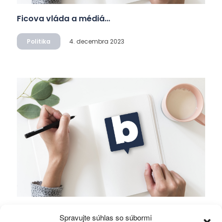
Ficova vláda a médiá…
Politika
4. decembra 2023
Mierové rozhovory vedú Zalužný s
Spravujte súhlas so súbormi