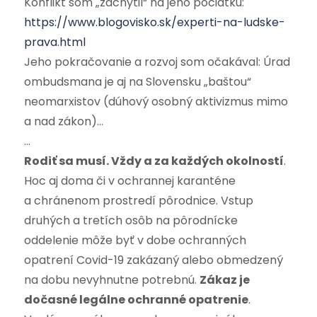
Konflikt som „zachytil“ na jeho počiatku:
https://www.blogovisko.sk/experti-na-ludske-
prava.html
Jeho pokračovanie a rozvoj som očakával: Úrad
ombudsmana je aj na Slovensku „baštou“
neomarxistov (dúhový osobný aktivizmus mimo
a nad zákon)…
…
Rodiť sa musí. Vždy a za každých okolností
.
Hoc aj doma či v ochrannej karanténe
a chránenom prostredí pôrodnice. Vstup
druhých a tretích osôb na pôrodnícke
oddelenie môže byť v dobe ochranných
opatrení Covid-19 zakázaný alebo obmedzený
na dobu nevyhnutne potrebnú.
Zákaz je
dočasné legálne ochranné opatrenie
.