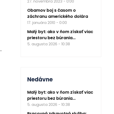
27. novembra 2023 - 0:00
Obamov boj s časom o
záchranu amerického dolára
17. januára 2010 - 0:00
Malý byt: ako v ňom získať viac
priestoru bez búrania...
5. augusta 2026 - 10:38
 –
Nedávne
Malý byt: ako v ňom získať viac
priestoru bez búrania...
5. augusta 2026 - 10:38
Pracovná zdravotná služba: