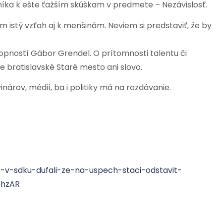
íka k ešte ťažším skúškam v predmete – Nezávislosť.
 istý vzťah aj k menšinám. Neviem si predstaviť, že by
pností Gábor Grendel. O prítomnosti talentu či
e bratislavské Staré mesto ani slovo.
inárov, médií, ba i politiky má na rozdávanie.
-v-sdku-dufali-ze-na-uspech-staci-odstavit-
phzAR