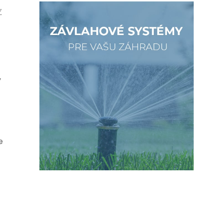
.
y
e