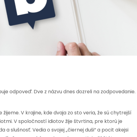
uje odpoveď. Dve z názvu dnes dozreli na zodpovedanie.
žijeme. V krajine, kde dvaja zo sto veria, že sú chytrejší
otmi. V spoločností idiotov žije štvrtina, pre ktorú je
a a slušnosť. Vedia o svojej „čiernej duši“ a pocit akejsi