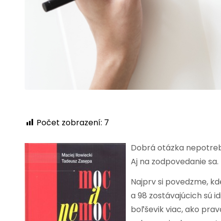
Počet zobrazení:
7
Dobrá otázka nepotreb
Aj na zodpovedanie sa.
Najprv si povedzme, kde 
a 98 zostávajúcich sú idi
boľševik viac, ako pravd