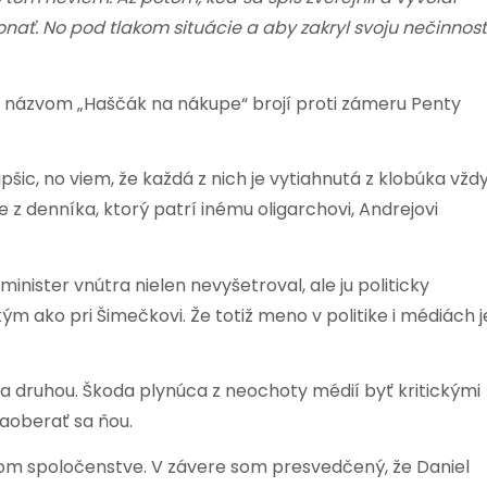
konať. No pod tlakom situácie a aby zakryl svoju nečinnosť
 názvom „Haščák na nákupe“ brojí proti zámeru Penty
šic, no viem, že každá z nich je vytiahnutá z klobúka vžd
 z denníka, ktorý patrí inému oligarchovi, Andrejovi
inister vnútra nielen nevyšetroval, ale ju politicky
m ako pri Šimečkovi. Že totiž meno v politike i médiách j
a druhou. Škoda plynúca z neochoty médií byť kritickými
zaoberať sa ňou.
akom spoločenstve. V závere som presvedčený, že Daniel