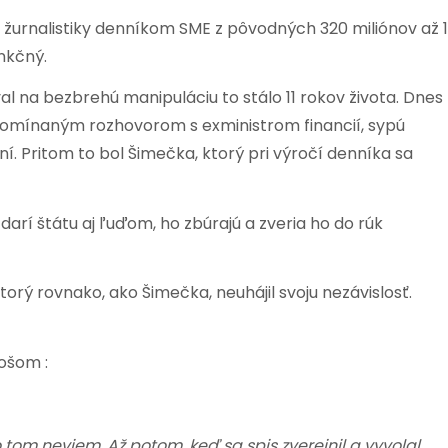
 žurnalistiky denníkom SME z pôvodných 320 miliónov až 1
nkčný.
l na bezbrehú manipuláciu to stálo 11 rokov života. Dnes
 spomínaným rozhovorom s exministrom financií, sypú
ní. Pritom to bol Šimečka, ktorý pri výročí denníka sa
arí štátu aj ľuďom, ho zbúrajú a zveria ho do rúk
ktorý rovnako, ako Šimečka, neuhájil svoju nezávislosť.
ošom :
tom neviem. Až potom, keď sa spis zverejnil a vyvolal