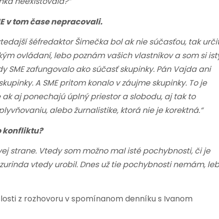
inka neexistovala?“
 v tom čase nepracovali.
tedajší šéfredaktor Šimečka bol ak nie súčasťou, tak urči
ekým ovládaní, lebo poznám vašich vlastníkov a som si ist
y SME zafungovalo ako súčasť skupinky. Pán Vajda ani
kupinky. A SME pritom konalo v záujme skupinky. To je
ak aj ponechajú úplný priestor a slobodu, aj tak to
yvňovaniu, alebo žurnalistike, ktorá nie je korektná.“
 konfliktu?
ej strane. Vtedy som možno mal isté pochybnosti, či je
zurinda vtedy urobil. Dnes už tie pochybnosti nemám, le
islosti z rozhovoru v spomínanom denníku s Ivanom