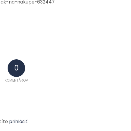
ascak-na-nakupe-632447
0
KOMENTÁROV
síte
prihlásiť
.