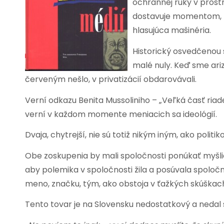
ochrannej ruky v prostr
dostavuje momentom, ke
hlasujúca mašinéria.
Historický osvedčenou s
malé nuly. Keď sme ariz
červeným nešlo, v privatizácií obdarovávali.
Verní odkazu Benita Mussoliniho – „Veľká časť riade
verní v každom momente meniacich sa ideológií.
Dvaja, chytrejší, nie sú totiž nikým iným, ako polit
Obe zoskupenia by mali spoločnosti ponúkať myšli
aby polemika v spoločnosti žila a posúvala spoločnos
meno, značku, tým, ako obstoja v ťažkých skúškach a
Tento tovar je na Slovensku nedostatkový a nedal s