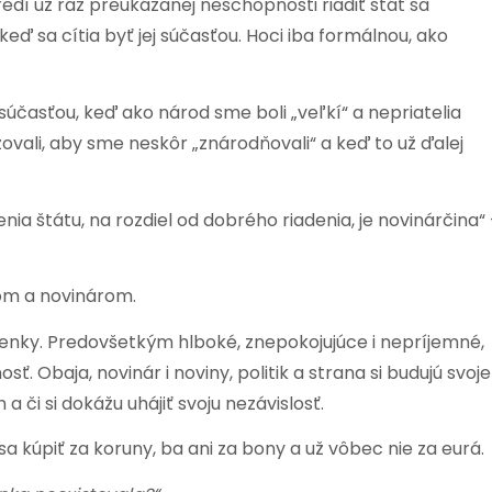
edí už raz preukázanej neschopnosti riadiť štát sa
ď sa cítia byť jej súčasťou. Hoci iba formálnou, ako
účasťou, keď ako národ sme boli „veľkí“ a nepriatelia
ovali, aby sme neskôr „znárodňovali“ a keď to už ďalej
nia štátu, na rozdiel od dobrého riadenia, je novinárčina“
ikom a novinárom.
enky. Predovšetkým hlboké, znepokojujúce i nepríjemné,
ť. Obaja, novinár i noviny, politik a strana si budujú svoje
 či si dokážu uhájiť svoju nezávislosť.
a kúpiť za koruny, ba ani za bony a už vôbec nie za eurá.