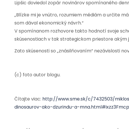
Lipšic doviedol zopár novinárov spomínaného denn
„Blízke mi je vnútro, rozumiem médiám a určite mám
som dával ekonomický návrh.“
V spomínanom rozhovore takto hodnotí svoje scho
skúsenostiach v tak strategickom priestore akým j
Zato skúsenosti so „znásilňovaním“ nezávislosti nov
(c) foto autor blogu.
Čítajte viac:
http://www.sme.sk/c/7432503/miklos
dinosaurov-ako-dzurindu-a-mna.html#ixzz3Fmc