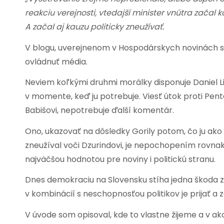
reakciu verejnosti, vtedajší minister vnútra začal 
A začal aj kauzu politicky zneužívať.
V blogu, uverejnenom v Hospodárskych novinách s
ovládnuť média.
Neviem koľkými druhmi morálky disponuje Daniel Lip
v momente, keď ju potrebuje. Viesť útok proti Pente
Babišovi, nepotrebuje ďalší komentár.
Ono, ukazovať na dôsledky Gorily potom, čo ju ako m
zneužíval voči Dzurindovi, je nepochopením rovnaký
najväčšou hodnotou pre noviny i politickú stranu.
Dnes demokraciu na Slovensku stíha jedna škoda z
v kombinácií s neschopnosťou politikov je prijať a 
V úvode som opisoval, kde to vlastne žijeme a v 