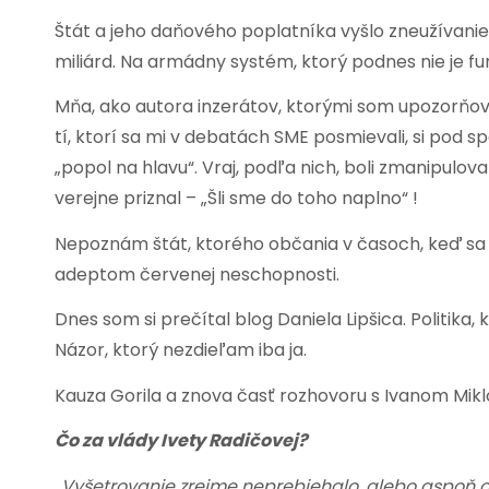
Štát a jeho daňového poplatníka vyšlo zneužívanie
miliárd. Na armádny systém, ktorý podnes nie je fu
Mňa, ako autora inzerátov, ktorými som upozorňova
tí, ktorí sa mi v debatách SME posmievali, si pod
„popol na hlavu“. Vraj, podľa nich, boli zmanipulova
verejne priznal – „Šli sme do toho naplno“ !
Nepoznám štát, ktorého občania v časoch, keď sa d
adeptom červenej neschopnosti.
Dnes som si prečítal blog Daniela Lipšica. Politika, 
Názor, ktorý nezdieľam iba ja.
Kauza Gorila a znova časť rozhovoru s Ivanom Mikl
Čo za vlády Ivety Radičovej?
„Vyšetrovanie zrejme neprebiehalo, alebo aspoň o 