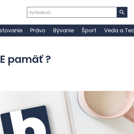
Search Button
Search
for:
stovanie
Právo
Bývanie
Šport
Veda a Tec
SME pamäť ?