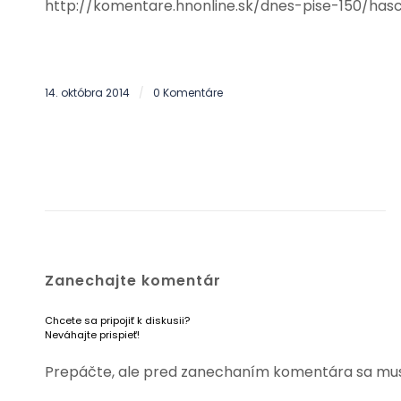
http://komentare.hnonline.sk/dnes-pise-150/h
14. októbra 2014
0 Komentáre
/
Zanechajte komentár
Chcete sa pripojiť k diskusii?
Neváhajte prispieť!
Prepáčte, ale pred zanechaním komentára sa mu