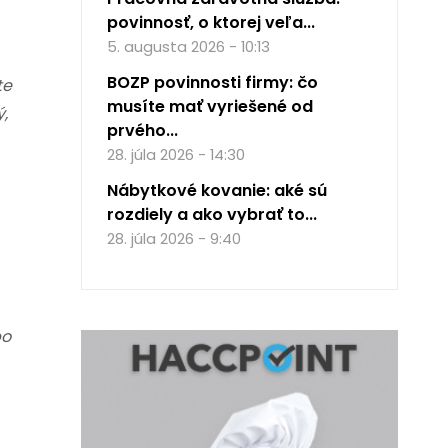
povinnosť, o ktorej veľa...
5. augusta 2026 - 10:13
BOZP povinnosti firmy: čo
te
musíte mať vyriešené od
ý,
prvého...
28. júla 2026 - 14:30
Nábytkové kovanie: aké sú
rozdiely a ako vybrať to...
28. júla 2026 - 9:40
bo