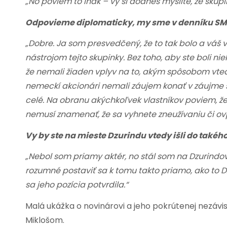
„No poviem to inak – vy si dodnes myslíte, že skup
Odpovieme diplomaticky, my sme v denníku SME
„Dobre. Ja som presvedčený, že to tak bolo a váš v
nástrojom tejto skupinky. Bez toho, aby ste boli ni
že nemali žiaden vplyv na to, akým spôsobom vted
nemeckí akcionári nemali záujem konať v záujme s
celé. Na obranu akýchkoľvek vlastníkov poviem, že 
nemusí znamenať, že sa vyhnete zneužívaniu či ovpl
Vy by ste na mieste Dzurindu vtedy išli do takého
„Nebol som priamy aktér, no stál som na Dzurindov
rozumné postaviť sa k tomu takto priamo, ako to D
sa jeho pozícia potvrdila.“
Malá ukážka o novinárovi a jeho pokrútenej nezáv
Miklošom.