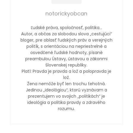
notorickyobcan
Ľudské práva, spoločnosť, politika…
Autor, a občas za slobodou slova „cestujúci“
bloger, pre oblasť ľudských práv a verejných
politík, s orientáciou na nepriestrelné a
osvedčené ľudské hodnoty, písané
preambulou Ústavy, ústavou a zákonmi
Slovenskej republiky.
Platí: Pravda je pravda a lož a polopravda je
lož.
Žena nemôže byť len trochu tehotná.
Jedinou „ideológiou“, ktorú vyznávam a
prezentujem vo svojich „politikách“ je
ideológia a politika pravdy a zdravého
rozumu.