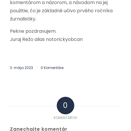
komentárom a názorom, a návodom na jej
použitie, čo je základné učivo prvého ročníka
žurnalistiky.
Pekne pozdravujem.
Juraj Režo alias notorickyobcan
3. mája 2023
0 Komentáre
/
0
KOMENTÁROV
Zanechajte komentár