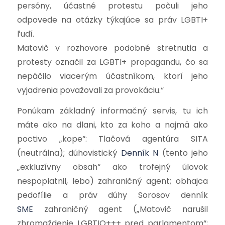
persóny, účastné protestu počuli jeho
odpovede na otázky týkajúce sa práv LGBTI+
ľudí.
Matovič v rozhovore podobné stretnutia a
protesty označil za LGBTI+ propagandu, čo sa
nepáčilo viacerým účastníkom, ktorí jeho
vyjadrenia považovali za provokáciu.“
Ponúkam základný informačný servis, tu ich
máte ako na dlani, kto za koho a najmä ako
poctivo „kope“: Tlačová agentúra
SITA
(neutrálna);
dúhovistický
Denník N
(tento jeho
„exkluzívny obsah“ ako trofejný úlovok
nespoplatnil, lebo) zahraničný agent
; o
bhajca
pedofílie a práv dúhy Sorosov denník
SME
zahraničný agent („Matovič narušil
zhromaždenie LGBTIQ+++ pred parlamentom“;