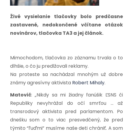
Živé vysielanie tlačovky bolo predčasne
zastavené, nedokončené včítane otázok
novinárov,
tlačovka TA3
a
jej článok
.
Mimochodom, tlačovka zo záznamu trvala o to
dlhšie, o čo ju predlžovali reklamy.
Na proteste sa nachádzal mnohým už dobre
známy agresívny aktivista
Robert Mihaly
.
Matovič
: „Nikdy sa mi žiadny fanúšik ĽSNS či
Republiky nevyhrážal do očí smrťou … až
transrodový aktivista pred parlamentom. Po
dnešku som o to viac presvedčený, že pred
týmito “ľuďmi” musíme naše deti chrániť. A som