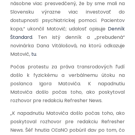
násobne viac presvedčený, že by sme mali na
Slovensku výrazne viac investovať do
dostupnosti psychiatrickej pomoci. Pacientov
kopa,“ ukončil Matovič; udalosť opisuje
Denník
Štandard
.
Ten istý denník a „prebudená“
novinárka Dana Vitálošová, na ktorú odkazuje
Matovič,
tu
.
Počas protestu za práva transrodových ľudí
došlo k fyzickému a verbálnemu útoku na
poslanca Igora Matoviča. K napadnutiu
Matoviča došlo počas toho, ako poskytoval
rozhovor pre redakciu
Refresher News
.
„K napadnutiu Matoviča došlo počas toho, ako
poskytoval rozhovor pre redakciu Refresher
News. Šéf hnutia OĽaNO pobúril dav po tom, čo