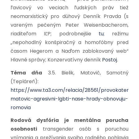
ľ
avicový vo veciach ľudských práv tiež
neomarxistický
pro dúhový
Denník Pravda
(s
vareným pečeným Peter Weisenbacherom,
riaditeľom IĽP
;
podrobnejšie
tu
;
režimu
„nepohodlný konšpiračný a homofóbny pred
časom Hegerom a Naďom zablokovaný web“
Hlavné správy
; K
onzervatívny denník
Postoj
.
Téma dňa
3.5. Bielik, Matovič, Samotný
(Tepláreň):
https://www.ta3.com/relacia/28561/provokater-
matovic-agresivni-lgbti-nase-hrady-obnovuju-
romovia
Rodová dysfória je mentálna porucha
osobnosti
transgender osôb s poruchou
vnímania a prežívania svojho rodného pohlavia