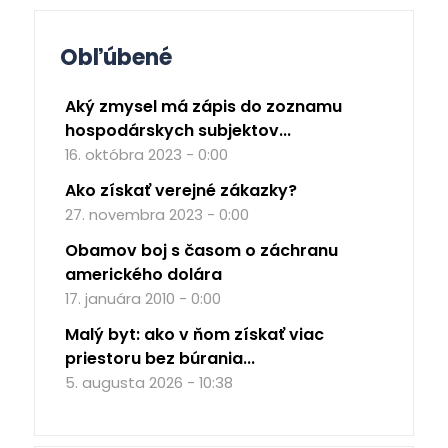
Obľúbené
Aký zmysel má zápis do zoznamu
hospodárskych subjektov...
16. októbra 2023 - 0:00
Ako získať verejné zákazky?
27. novembra 2023 - 0:00
Obamov boj s časom o záchranu
amerického dolára
17. januára 2010 - 0:00
Malý byt: ako v ňom získať viac
priestoru bez búrania...
5. augusta 2026 - 10:38