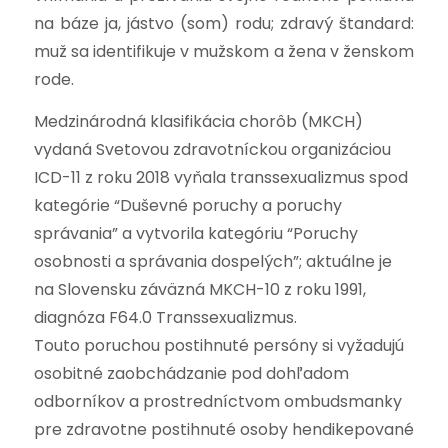
na báze ja, jástvo (som) rodu; zdravý štandard:
muž sa identifikuje v mužskom a žena v ženskom
rode.
Medzinárodná klasifikácia chorôb (MKCH)
vydaná Svetovou zdravotníckou organizáciou
ICD-11 z roku 2018 vyňala transsexualizmus spod
kategórie “Duševné poruchy a poruchy
správania” a vytvorila kategóriu “Poruchy
osobnosti a správania dospelých”; aktuálne je
na Slovensku záväzná MKCH-10 z roku 1991,
diagnóza F64.0 Transsexualizmus.
Touto poruchou postihnuté persóny si vyžadujú
osobitné zaobchádzanie pod dohľadom
odborníkov a prostredníctvom ombudsmanky
pre zdravotne postihnuté osoby hendikepované