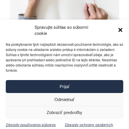
Spravujte súhlas so súbormi
Ficova vláda a médiá…
cookie
Na poskytovanie tých najlepších skúseností používame technológie, ako sú
Politika
4. decembra 2023
súbory cookie na ukladanie a/alebo prístup k informáciám o zariadení.
Súhlas s týmito technológiami nám umožní spracovávať údaje, ako je
správanie pri prehliadaní alebo jedinečné ID na tejto stránke. Nesúhlas
alebo odvolanie súhlasu môže nepriaznivo ovplyvniť určité vlastnosti a
funkcie.
Kontakt
Prijať
Pravidlá používania
Reklama
Odmietnuť
Cookies
Ochrana osobných údajov
Zobraziť predvoľby
Reklamácie a žiadosti
Zásady používania súborov
Zásady ochrany osobných