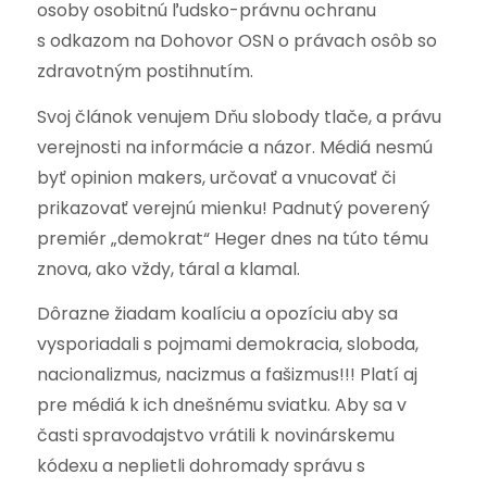
osoby osobitnú ľudsko-právnu ochranu
s odkazom na Dohovor OSN o právach osôb so
zdravotným postihnutím.
Svoj článok venujem Dňu slobody tlače, a právu
verejnosti na informácie a názor. Médiá nesmú
byť opinion makers, určovať a vnucovať či
prikazovať verejnú mienku! Padnutý poverený
premiér „demokrat“ Heger dnes na túto tému
znova, ako vždy, táral a klamal.
Dôrazne žiadam koalíciu a opozíciu aby sa
vysporiadali s pojmami demokracia, sloboda,
nacionalizmus, nacizmus a fašizmus!!! Platí aj
pre médiá k ich dnešnému sviatku. Aby sa v
časti spravodajstvo vrátili k novinárskemu
kódexu a neplietli dohromady správu s