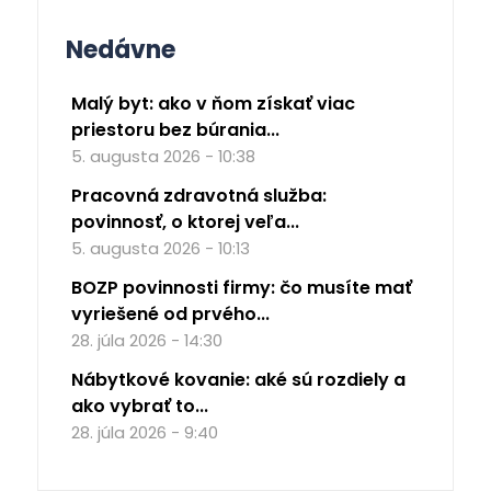
Nedávne
Malý byt: ako v ňom získať viac
priestoru bez búrania...
5. augusta 2026 - 10:38
Pracovná zdravotná služba:
povinnosť, o ktorej veľa...
5. augusta 2026 - 10:13
BOZP povinnosti firmy: čo musíte mať
vyriešené od prvého...
28. júla 2026 - 14:30
Nábytkové kovanie: aké sú rozdiely a
ako vybrať to...
28. júla 2026 - 9:40