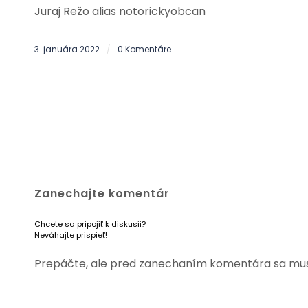
Juraj Režo alias notorickyobcan
3. januára 2022
0 Komentáre
/
Zanechajte komentár
Chcete sa pripojiť k diskusii?
Neváhajte prispieť!
Prepáčte, ale pred zanechaním komentára sa mu