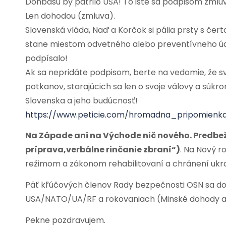
Donbasu by patrilo USA! To isté sa podpisom zmluv
Len dohodou (zmluva).
Slovenská vláda, Naď a Korčok si pália prsty s čer
stane miestom odvetného alebo preventívneho úder
podpísalo!
Ak sa nepridáte podpisom, berte na vedomie, že s
potkanov, starajúcich sa len o svoje válovy a súkr
Slovenska a jeho budúcnosť!
https://www.peticie.com/hromadna_pripomien
Na Západe ani na Východe nič nového. Predbe
príprava,verbálne rinčanie zbraní“)
. Na Nový r
režimom a zákonom rehabilitovaní a chránení ukraji
Päť kľúčových členov Rady bezpečnosti OSN sa do
USA/NATO/UA/RF a rokovaniach (Minské dohody a 
Pekne pozdravujem.