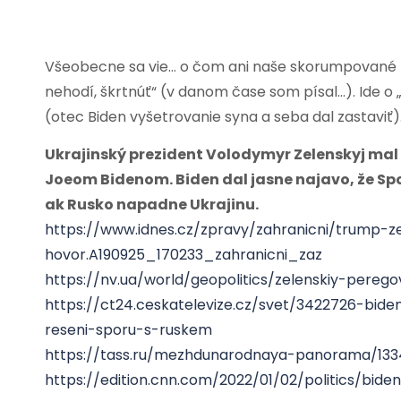
Všeobecne sa vie… o čom ani naše skorumpované mé
nehodí, škrtnúť“ (v danom čase som písal…). Ide o 
(otec Biden vyšetrovanie syna a seba dal zastaviť
Ukrajinský prezident Volodymyr Zelenskyj mal
Joeom Bidenom. Biden dal jasne najavo, že Spo
ak Rusko napadne Ukrajinu.
https://www.idnes.cz/zpravy/zahranicni/trump-ze
hovor.A190925_170233_zahranicni_zaz
https://nv.ua/world/geopolitics/zelenskiy-pere
https://ct24.ceskatelevize.cz/svet/3422726-bid
reseni-sporu-s-ruskem
https://tass.ru/mezhdunarodnaya-panorama/133
https://edition.cnn.com/2022/01/02/politics/biden