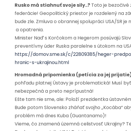
Rusko má stiahnuť svoje sily..?
Toto je bezočivé 
federácie! Geopolitický priestor je rozdelený na 
bude zle. Zmluva o obrannej spolupráci USA/SR je
a opatrenia.
Minister Naď s Korčokom a Hegerom posúvajú Slov
preventívny úder Ruska paralelne s útokom na USA.
https://domov.sme.sk/c/22809385/heger-predpok
hranic-s-ukrajinou.html
Hromadná pripomienka (petícia za jej prijati
pohľadu platnej Ústavy je problematická! Musí by
nebezpečná a preto neprípustná!
Ešte tam nie sme, ale: Položí prezidentka ústavném
Bude potom Slovensko zháňať svojho „Kocába“ aby 
problém má dnes Kuba (Guantanamo)!
Vieme, čo znamená územná celistvosť Ukrajiny? Ten