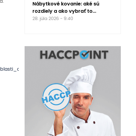
a.
Nábytkové kovanie: aké sú
rozdiely a ako vybrať to...
28. júla 2026 - 9:40
blasti_obrany_medzi_vladou_slovenskej_republiky_a