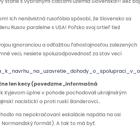
y stane s vybranými časťami územia Slovenska!!! Bez boj
tom! Ich nenávistná rusofóbia spôsobí, že Slovensko sa
u Rusov paralelne s USA! Poľsko svoj ortieľ tiež
vojou ignoranciou a odťažitou ľahostajnosťou zalezených
omné veci, nesiete spoluzodpovednosť za stav vecí
ka_k_navrhu_na_uzavretie_dohody_o_spolupraci_v_o
žne len kecy (povedzme „informačná
ok Kyjevom úplne v pohode pochodovali ukrajinským
nskí nacistickí a proti ruskí Banderovci…
hodlo na nepokračovaní eskalácie napätia na osi
Normandský formát). A tak to má byť.