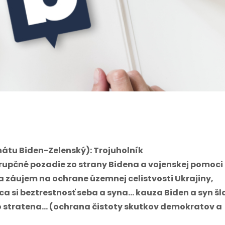
onátu Biden-Zelenský): Trojuholník
pčné pozadie zo strany Bidena a vojenskej pomoci
a záujem na ochrane územnej celistvosti Ukrajiny,
ca si beztrestnosť seba a syna… kauza Biden a syn šl
o stratena… (ochrana čistoty skutkov demokratov a