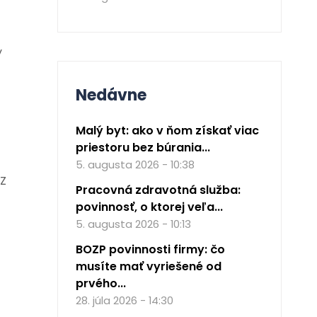
y
Nedávne
Malý byt: ako v ňom získať viac
priestoru bez búrania...
5. augusta 2026 - 10:38
Z
Pracovná zdravotná služba:
povinnosť, o ktorej veľa...
5. augusta 2026 - 10:13
BOZP povinnosti firmy: čo
musíte mať vyriešené od
prvého...
28. júla 2026 - 14:30