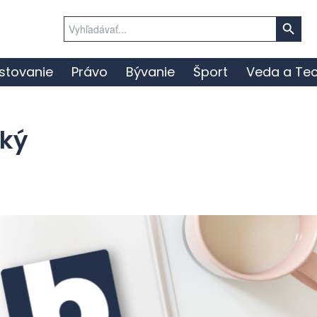
Search Button
Search
for:
stovanie
Právo
Bývanie
Šport
Veda a Tec
ský