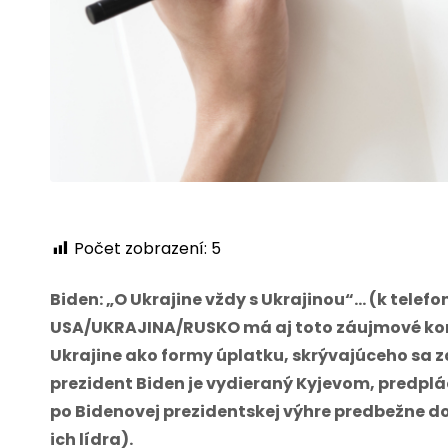
Počet zobrazení:
5
Biden: „O Ukrajine vždy s Ukrajinou“… (k telef
USA/UKRAJINA/RUSKO má aj toto záujmové koru
Ukrajine ako formy úplatku, skrývajúceho sa z
prezident Biden je vydieraný Kyjevom, predplá
po Bidenovej prezidentskej výhre predbežne d
ich lídra).