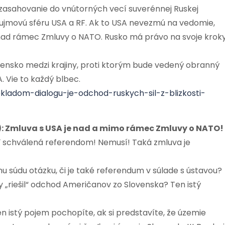
zasahovanie do vnútorných vecí suverénnej Ruskej
záujmovú sféru USA a RF. Ak to USA nevezmú na vedomie,
 nad rámec Zmluvy o NATO. Rusko má právo na svoje krok
ensko medzi krajiny, proti ktorým bude vedený obranný
 Vie to každý blbec.
ladom-dialogu-je-odchod-ruskych-sil-z-blizkosti-
e): Zmluva s USA je nad a mimo rámec Zmluvy o NATO!
ť schválená referendom! Nemusí! Taká zmluva je
u súdu otázku, či je také referendum v súlade s ústavou?
„riešil“ odchod Američanov zo Slovenska? Ten istý
 istý pojem pochopíte, ak si predstavíte, že územie