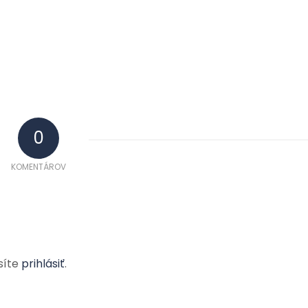
0
KOMENTÁROV
síte
prihlásiť
.