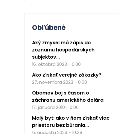
Obľúbené
Aký zmysel má zápis do
zoznamu hospodárskych
subjektov...
16. októbra 2023 - 0:00
Ako získať verejné zákazky?
27. novembra 2023 - 0:00
Obamov boj s časom o
záchranu amerického dolára
17. januára 2010 - 0:00
Malý byt: ako v ňom získať viac
priestoru bez búrania...
5. augusta 2026 - 10:38