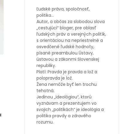
Ľudské práva, spoločnosť,
politika…
Autor, a občas za slobodou slova
„cestujúci“ bloger, pre oblasť
ľudských práv a verejných politík,
s orientáciou na nepriestrelné a
osvedčené ľudské hodnoty,
písané preambulou Ústavy,
ústavou a zákonmi Slovenskej
republiky.
Platí: Pravda je pravda a lož a
polopravda je lož.
Žena nemôže byť len trochu
tehotná.
Jedinou „ideológiou“, ktorú
vyznávam a prezentujem vo
svojich „politikách“ je ideológia a
a
politika pravdy a zdravého
rozumu.