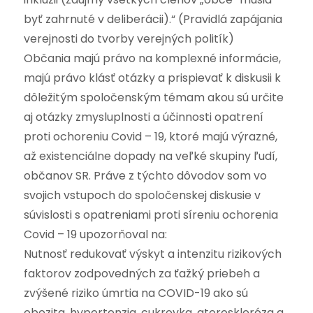
byť zahrnuté v deliberácii).“ (Pravidlá zapájania
verejnosti do tvorby verejných politík)
Občania majú právo na komplexné informácie,
majú právo klásť otázky a prispievať k diskusii k
dôležitým spoločenským témam akou sú určite
aj otázky zmysluplnosti a účinnosti opatrení
proti ochoreniu Covid – 19, ktoré majú výrazné,
až existenciálne dopady na veľké skupiny ľudí,
občanov SR. Práve z týchto dôvodov som vo
svojich vstupoch do spoločenskej diskusie v
súvislosti s opatreniami proti síreniu ochorenia
Covid – 19 upozorňoval na:
Nutnosť redukovať výskyt a intenzitu rizikových
faktorov zodpovedných za ťažký priebeh a
zvýšené riziko úmrtia na COVID-19 ako sú
obezita, hypertenzia, cukrovka, ateroskleróza a