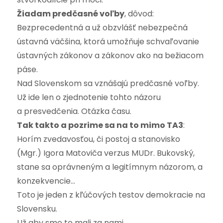
Žiadam predčasné voľby
, dôvod:
Bezprecedentná a už obzvlášť nebezpečná
ústavná väčšina, ktorá umožňuje schvaľovanie
ústavných zákonov a zákonov ako na bežiacom
páse.
Nad Slovenskom sa vznášajú predčasné voľby.
Už ide len o zjednotenie tohto názoru
a presvedčenia. Otázka času.
Tak takto a pozrime sa na to mimo TA3
:
Horím zvedavosťou, či postoj a stanovisko
(Mgr.) Igora Matoviča verzus MUDr. Bukovský,
stane sa oprávneným a legitímnym názorom, a
konzekvencie…
Toto je jeden z kľúčových testov demokracie na
Slovensku.
Už aby sme to mali za nami.