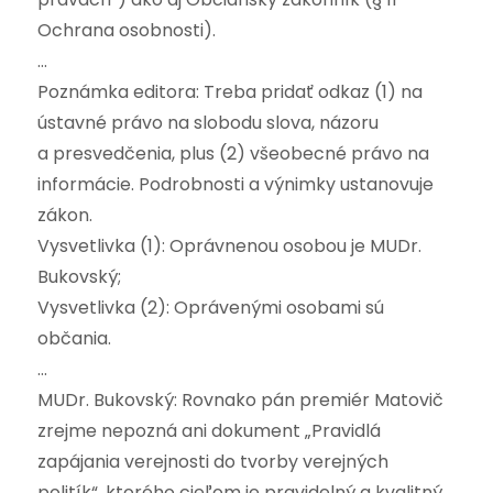
Ochrana osobnosti).
…
Poznámka editora: Treba pridať odkaz (1) na
ústavné právo na slobodu slova, názoru
a presvedčenia, plus (2) všeobecné právo na
informácie. Podrobnosti a výnimky ustanovuje
zákon.
Vysvetlivka (1): Oprávnenou osobou je MUDr.
Bukovský;
Vysvetlivka (2): Oprávenými osobami sú
občania.
…
MUDr. Bukovský: Rovnako pán premiér Matovič
zrejme nepozná ani dokument „Pravidlá
zapájania verejnosti do tvorby verejných
politík“, ktorého cieľom je pravidelný a kvalitný