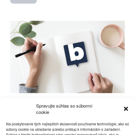
Mierové rozhovory vedú Zalužný s
Spravujte súhlas so súbormi
Gerasimovom?
cookie
Na poskytovanie tých najlepších skúseností používame technológie, ako sú
Politika
4. decembra 2023
súbory cookie na ukladanie a/alebo prístup k informáciám o zariadení.
Súhlas s týmito technológiami nám umožní spracovávať údaje, ako je