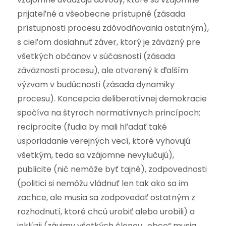
prijateľné a všeobecne prístupné (zásada
prístupnosti procesu zdôvodňovania ostatným),
s cieľom dosiahnuť záver, ktorý je záväzný pre
všetkých občanov v súčasnosti (zásada
záväznosti procesu), ale otvorený k ďalším
výzvam v budúcnosti (zásada dynamiky
procesu). Koncepcia deliberatívnej demokracie
spočíva na štyroch normatívnych princípoch:
reciprocite (ľudia by mali hľadať také
usporiadanie verejných vecí, ktoré vyhovujú
všetkým, teda sa vzájomne nevylučujú),
publicite (nič nemôže byť tajné), zodpovednosti
(politici si nemôžu vládnuť len tak ako sa im
zachce, ale musia sa zodpovedať ostatným z
rozhodnutí, ktoré chcú urobiť alebo urobili) a
inklúzii (záujmy všetkých členov „obce“ musia