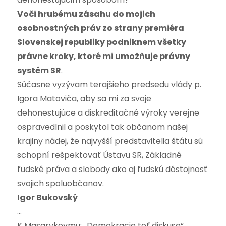
Voči hrubému zásahu do mojich
osobnostných práv zo strany premiéra
Slovenskej republiky podniknem všetky
právne kroky, ktoré mi umožňuje právny
systém SR
.
Súčasne vyzývam terajšieho predsedu vlády p.
Igora Matoviča, aby sa mi za svoje
dehonestujúce a diskreditačné výroky verejne
ospravedlnil a poskytol tak občanom našej
krajiny nádej, že najvyšší predstavitelia štátu sú
schopní rešpektovať Ústavu SR, Základné
ľudské práva a slobody ako aj ľudskú dôstojnosť
svojich spoluobčanov.
Igor Bukovský
…
K Masarykovmu: „Demokracie toť diskuse“