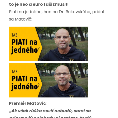
to je neo a euro fašizmus
!!!
Piati na jedného, hon na Dr. Bukovského, pridal
sa Matovič:
Premiér Matovič
:
„Ak však rúška nosiť nebudú, sami sa