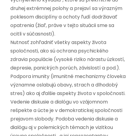
druhej extrémnej polohy a prejaví sa výrazným
poklesom disciplíny a ochoty ľudí dodržiavať
opatrenia (žiaľ, práve v tejto situácii sme sa
ocitli v súčasnosti).
Nutnosť zohľadniť všetky aspekty života
spoločnosti, ako sú ochrana psychického
zdravia populácie (vysoké riziko nárastu úzkostí,
depresie, panických porúch, závislostí a pod.).
Podpora imunity (imunitné mechanizmy človeka
významne oslabujú obavy, strach a dlhodobý
stres) ako aj ďalšie aspekty života v spoločnosti.
Vedenie diskusie a dialógu vo vzájomnom
rešpekte a úcte je v demokratickej spoločnosti
prejavom slobody. Podoba vedenia diskusie a
dialógu aj v polemických témach je vizitkou
úrovne spoločnosti a jej reprezentantov.