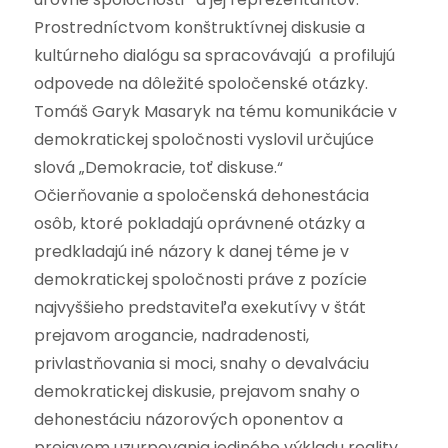
Prostredníctvom konštruktívnej diskusie a
kultúrneho dialógu sa spracovávajú a profilujú
odpovede na dôležité spoločenské otázky.
Tomáš Garyk Masaryk na tému komunikácie v
demokratickej spoločnosti vyslovil určujúce
slová „Demokracie, toť diskuse.“
Očierňovanie a spoločenská dehonestácia
osôb, ktoré pokladajú oprávnené otázky a
predkladajú iné názory k danej téme je v
demokratickej spoločnosti práve z pozície
najvyššieho predstaviteľa exekutívy v štát
prejavom arogancie, nadradenosti,
privlastňovania si moci, snahy o devalváciu
demokratickej diskusie, prejavom snahy o
dehonestáciu názorových oponentov a
prejavom uzurpovania jediného výkladu reality.