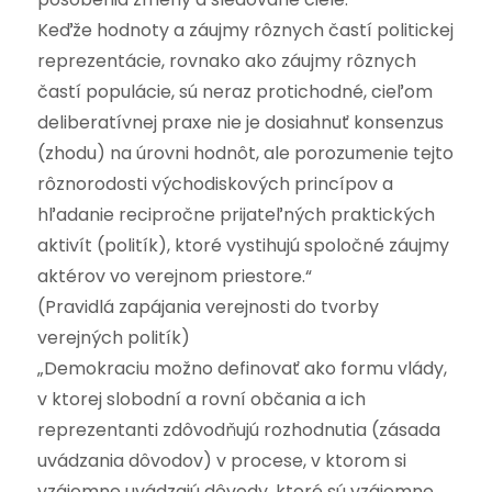
Keďže hodnoty a záujmy rôznych častí politickej
reprezentácie, rovnako ako záujmy rôznych
častí populácie, sú neraz protichodné, cieľom
deliberatívnej praxe nie je dosiahnuť konsenzus
(zhodu) na úrovni hodnôt, ale porozumenie tejto
rôznorodosti východiskových princípov a
hľadanie recipročne prijateľných praktických
aktivít (politík), ktoré vystihujú spoločné záujmy
aktérov vo verejnom priestore.“
(Pravidlá zapájania verejnosti do tvorby
verejných politík)
„Demokraciu možno definovať ako formu vlády,
v ktorej slobodní a rovní občania a ich
reprezentanti zdôvodňujú rozhodnutia (zásada
uvádzania dôvodov) v procese, v ktorom si
vzájomne uvádzajú dôvody, ktoré sú vzájomne