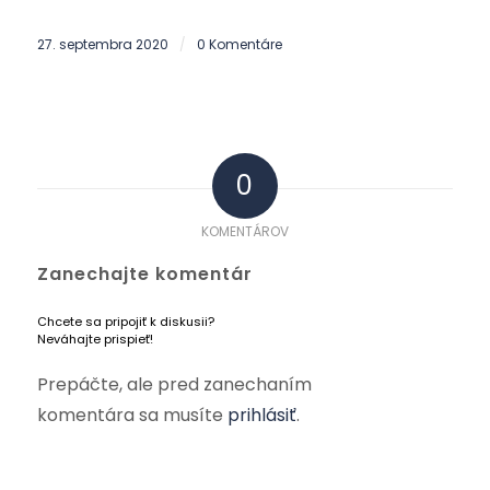
27. septembra 2020
0 Komentáre
/
0
KOMENTÁROV
Zanechajte komentár
Chcete sa pripojiť k diskusii?
Neváhajte prispieť!
Prepáčte, ale pred zanechaním
komentára sa musíte
prihlásiť
.