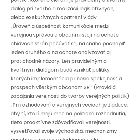
dialóg pri tvorbe a realizácii legislatívnych,
alebo exekutívnych opatrení vlády.
„Úroveň a úspešnosť komunikácie medzi
verejnou správou a občanmi stojí na ochote
obidvoch strán počúvať sa, na snahe pochopiť
jeden druhého a na ochote analyzovať aj
protichodné názory. Len pravidelným a
kvalitným dialógom budú vznikať politiky,
ktorých implementácia prinesie spokojnosť a
prospech všetkým občanom SR.“ (Pravidlá
zapájania verejnosti do tvorby verejných politík)
„Pri rozhodovaní o verejných veciach je žiaduce,
aby tí, ktorí majú moc na politické rozhodnutia,
tieto proaktívne zdôvodňovali verejnosti,
vysvetľovali svoje východiská, mechanizmy
pôsobenia zmeny a sledované ciele.