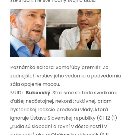
ste sľúbili, nie ste hodný svojho titulu.“
Poznámka editora: Samoľúby premiér. Zo
zadnejších vrstiev jeho vedomia a podvedomia
sála opojenie mocou.
MUDr.
Bukovský
: Stali sme sa teda svedkami
ďalšej nedôstojnej, nekonštruktívnej, priam
hysterickej reakcie predsedu vlády, ktorá
ignoruje Ústavu Slovenskej republiky (Čl. 12 (1)
„Ľudia sú slobodní a rovní v dôstojnosti i v
právach“) ako aj Občiansky zákonník (§ 11