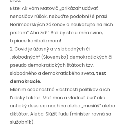
úrad;
Ešte: Ak vám Matovič „prikázal“ udávať
nenosičov rúšok, nebuďte podobní/é praxi
Norimberských zákonov a neukazujte na nich
prstom“ Aha žid!“ Boli by ste u mňa svine,
trpiace kanibalizmom!
2. Covid je úžasný a v slobodných či
„slobodných“ (Slovensko) demokratických či
pseudo demokratických štátoch tzv.
slobodného a demokratického sveta,
test
demokracie
.
Mienim osobnostné vlastnosti politikov a ich
ľudský faktor: Mať moc a vládnuť buď ako
antický deus ex machina alebo „mesiáš“ alebo
diktátor. Alebo: Slúžiť ľudu (minister rovná sa
služobník).