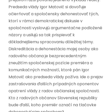
Predseda vlády Igor Matovič si dovoľuje
očierňovať a spoločensky dehonestovať tých,
ktorí v rámci demokratickej diskusie v
spoločnosti vyslovujú argumentačne podložené
názory a usilujú sa tak prispievať k
dôkladnejšiemu spracovaniu dôležitej témy.
Diskreditácia a dehonestácia mojej osoby ako
radového občana je bezprecedentným
zneužitím spoločenskej pozície premiéra a
komunikačných možností, ktoré pán Igor
Matovič ako predseda vlády požíva. Ide o prejav
zastrašovania ďalších prípadných oponentov
opatrení vlády z radov občianskej spoločnosti.
Kto z radových občanov Slovenskej republiky
bude ďalší, koho premiér označí na tlačovke
dehonestujúcim spôsobom?