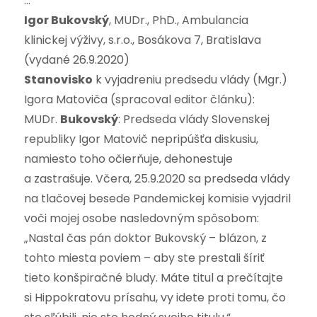
…
Igor Bukovský
, MUDr., PhD., Ambulancia
klinickej výživy, s.r.o., Bosákova 7, Bratislava
(vydané 26.9.2020)
Stanovisko
k vyjadreniu predsedu vlády (Mgr.)
Igora Matoviča (spracoval editor článku):
MUDr.
Bukovský
: Predseda vlády Slovenskej
republiky Igor Matovič nepripúšťa diskusiu,
namiesto toho očierňuje, dehonestuje
a zastrašuje. Včera, 25.9.2020 sa predseda vlády
na tlačovej besede Pandemickej komisie vyjadril
voči mojej osobe nasledovným spôsobom:
„Nastal čas pán doktor Bukovský – blázon, z
tohto miesta poviem – aby ste prestali šíriť
tieto konšpiračné bludy. Máte titul a prečítajte
si Hippokratovu prísahu, vy idete proti tomu, čo