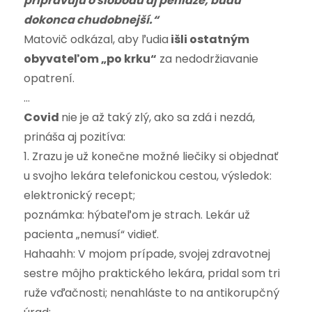
pripravujú o slobodu aj peniaze,
budú
dokonca chudobnejší.“
Matovič odkázal, aby ľudia
išli ostatným
obyvateľom „po krku“
za nedodržiavanie
opatrení.
…
Covid
nie je až taký zlý, ako sa zdá i nezdá,
prináša aj pozitíva:
1. Zrazu je už konečne možné liečiky si objednať
u svojho lekára telefonickou cestou, výsledok:
elektronický recept;
poznámka: hýbateľom je strach. Lekár už
pacienta „nemusí“ vidieť.
Hahaahh: V mojom prípade, svojej zdravotnej
sestre môjho praktického lekára, pridal som tri
ruže vďačnosti; nenahláste to na antikorupčný