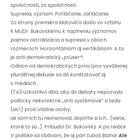
spoločnosti, zo spoločnosti.
Supresia, význam: Potláčanie, zatláčanie.
Zo strany premiéra Matoviča došlo vo vzťahu
k MUDr. Bukovskému k naplneniu významov
pojmov ostrakizácia a supresia v oboch
rozmeroch: Horizontálnom aj vertikálnom. A to
je anti demokratický „prúser“!
Odklon od demokratických princípov vyváženej
pluralitnej diskusie sa dá konštatovať aj
v médiách…
(TA3 úzkostlivo dbá, aby do debaty nepozvala
politicky nekorektné „anti systémové“ a teda
(sic!) proti vládne osoby;
ak som ich tu nemenoval, doplňte si ich… (viete,
ktoré to sú…). Pribudol Dr. Bukovský. A po relácii
V politike sa obávam, že aj pán Ľuboš Blaha!
Ale