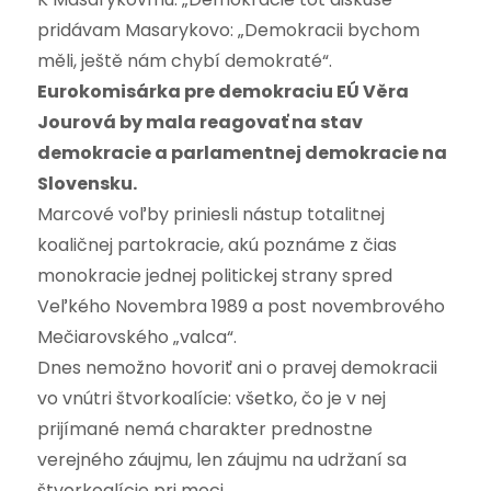
pridávam Masarykovo: „Demokracii bychom
měli, ještě nám chybí demokraté“.
Eurokomisárka pre demokraciu EÚ Věra
Jourová by mala reagovať na stav
demokracie a parlamentnej demokracie na
Slovensku.
Marcové voľby priniesli nástup totalitnej
koaličnej partokracie, akú poznáme z čias
monokracie jednej politickej strany spred
Veľkého Novembra 1989 a post novembrového
Mečiarovského „valca“.
Dnes nemožno hovoriť ani o pravej demokracii
vo vnútri štvorkoalície: všetko, čo je v nej
prijímané nemá charakter prednostne
verejného záujmu, len záujmu na udržaní sa
štvorkoalície pri moci.