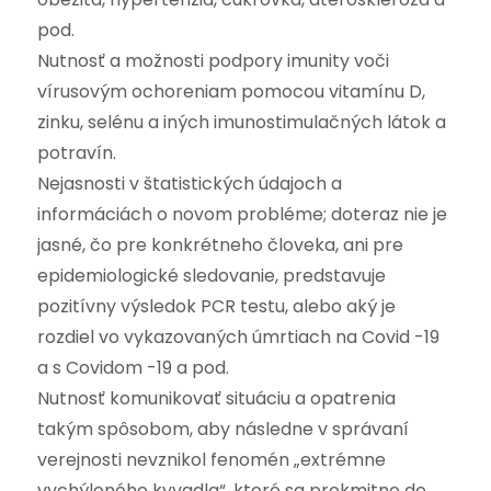
pod.
Nutnosť a možnosti podpory imunity voči
vírusovým ochoreniam pomocou vitamínu D,
zinku, selénu a iných imunostimulačných látok a
potravín.
Nejasnosti v štatistických údajoch a
informáciách o novom probléme; doteraz nie je
jasné, čo pre konkrétneho človeka, ani pre
epidemiologické sledovanie, predstavuje
pozitívny výsledok PCR testu, alebo aký je
rozdiel vo vykazovaných úmrtiach na Covid -19
a s Covidom -19 a pod.
Nutnosť komunikovať situáciu a opatrenia
takým spôsobom, aby následne v správaní
verejnosti nevznikol fenomén „extrémne
vychýleného kyvadla“, ktoré sa prekmitne do