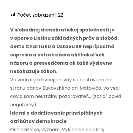
Počet zobrazení:
22
V slobodnej demokratickej spoločnosti je
v opore o Listinu základných práv a slobôd,
detto Chartu EÚ a Ústavu SR neprípustná
supresia a ostrakizácia akéhokoľvek
názoru a presvedčenia ak také výslovne
nezakazuje zákon.
Vo veci objektívnej pravdy sa nestaviam na
stranu pánov Bukovského ani Matoviča, vo veci
covid som neutrálny pozorovateľ… (zatiaľ covid
negatívny).
Ide mi o dodržiavanie principiálnych
atribútov demokracie
.
Ostrakizácia, význam: Vylúčenie na okraj