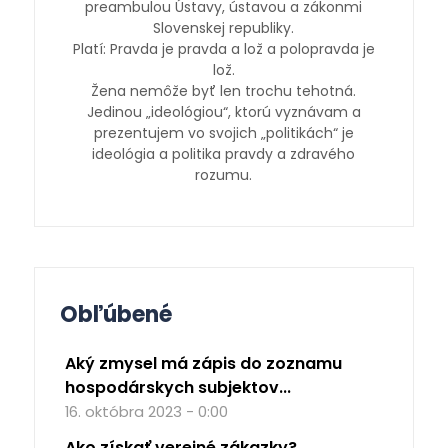
preambulou Ústavy, ústavou a zákonmi
Slovenskej republiky.
Platí: Pravda je pravda a lož a polopravda je
lož.
Žena nemôže byť len trochu tehotná.
Jedinou „ideológiou“, ktorú vyznávam a
prezentujem vo svojich „politikách“ je
ideológia a politika pravdy a zdravého
rozumu.
Obľúbené
Aký zmysel má zápis do zoznamu
hospodárskych subjektov...
16. októbra 2023 - 0:00
Ako získať verejné zákazky?