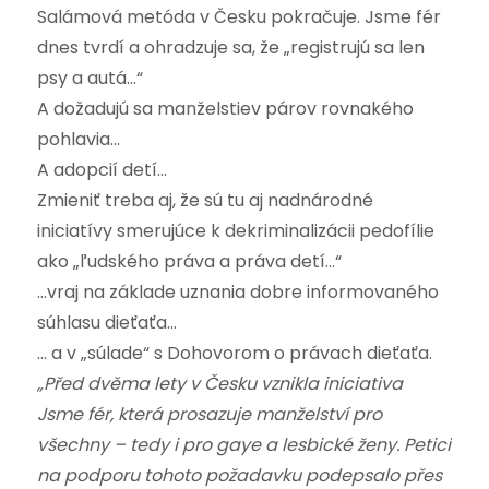
Salámová metóda v Česku pokračuje. Jsme fér
dnes tvrdí a ohradzuje sa, že „registrujú sa len
psy a autá…“
A dožadujú sa manželstiev párov rovnakého
pohlavia…
A adopcií detí…
Zmieniť treba aj, že sú tu aj nadnárodné
iniciatívy smerujúce k dekriminalizácii pedofílie
ako „ľudského práva a práva detí…“
…vraj na základe uznania dobre informovaného
súhlasu dieťaťa…
… a v „súlade“ s Dohovorom o právach dieťaťa.
„Před dvěma lety v Česku vznikla iniciativa
Jsme fér, která prosazuje manželství pro
všechny – tedy i pro gaye a lesbické ženy. Petici
na podporu tohoto požadavku podepsalo přes