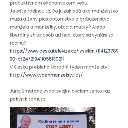
produktívnom ekonomickom veku.
Je ešte rodinou to, čo ju zakladá ako manželstvo
muža a ženy plus potomstvo a príbuzenstvo
manžela a manželky, otca a matky? Alebo
liberálny zhluk osôb ad hoc, ktorý sa vyhlási za
rodinu?
https://www.ceskatelevize.cz/ivysilani/11412378947-
90-ct24/219411058130211
V Česku prebieha Národní týden manželství:
http://www.tydenmanzelstvi.cz/
…
Juraj Smatana vydal svojim ovciam tento raz
pokyn k tomuto: