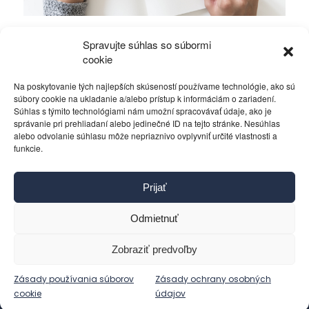
Mierové rozhovory vedú Zalužný s
Spravujte súhlas so súbormi
Gerasimovom?
cookie
Na poskytovanie tých najlepších skúseností používame technológie, ako sú
Politika
4. decembra 2023
súbory cookie na ukladanie a/alebo prístup k informáciám o zariadení.
Súhlas s týmito technológiami nám umožní spracovávať údaje, ako je
správanie pri prehliadaní alebo jedinečné ID na tejto stránke. Nesúhlas
alebo odvolanie súhlasu môže nepriaznivo ovplyvniť určité vlastnosti a
funkcie.
Kontakt
Prijať
Pravidlá používania
Reklama
Odmietnuť
Cookies
Ochrana osobných údajov
Zobraziť predvoľby
Reklamácie a žiadosti
Zásady používania súborov
Zásady ochrany osobných
cookie
údajov