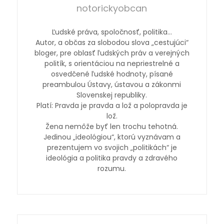
notorickyobcan
Ľudské práva, spoločnosť, politika…
Autor, a občas za slobodou slova „cestujúci“
bloger, pre oblasť ľudských práv a verejných
politík, s orientáciou na nepriestrelné a
osvedčené ľudské hodnoty, písané
preambulou Ústavy, ústavou a zákonmi
Slovenskej republiky.
Platí: Pravda je pravda a lož a polopravda je
lož.
Žena nemôže byť len trochu tehotná.
Jedinou „ideológiou“, ktorú vyznávam a
prezentujem vo svojich „politikách“ je
ideológia a politika pravdy a zdravého
rozumu.