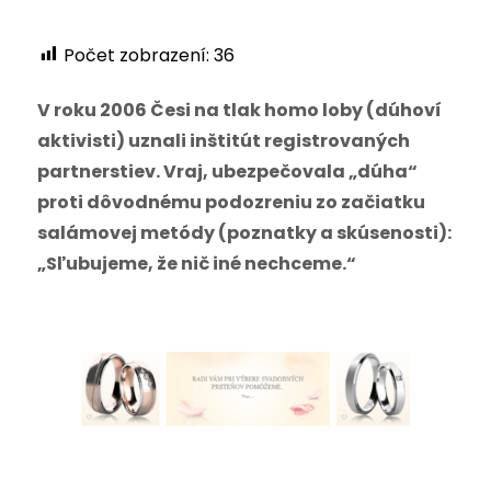
Počet zobrazení:
36
V roku 2006 Česi na tlak homo loby (dúhoví
aktivisti) uznali inštitút registrovaných
partnerstiev. Vraj, ubezpečovala „dúha“
proti dôvodnému podozreniu zo začiatku
salámovej metódy (poznatky a skúsenosti):
„Sľubujeme, že nič iné nechceme.“