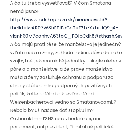
A čo tu treba vysvetľovať? V čom Smatana
nemá jasno?
http://www.ludskeprava.sk/nienenavisti/?
fbclid=IwAR07W3hETlFoCoTuEZbzXkhuJQ9g4-
yIankR0M7cohhvA63toQ_TOIpCdk8#sthash.Sswok6
A čo majú proti téze, že manželstvo je jedinečný
vzťah muža a ženy, zakladá rodinu, dáva deti ako
svojbytné „ekonomické jednotky“ single alebo v
páre a a manželstve, a že práve manželstvo
muža a ženy zasluhuje ochranu a podporu zo
strany štátu a jeho podporných pozitívnych
politík, kotlebofóbni a kresťanofóbni
Weisenbacherovci vedno so Smatanovcami..?
Nebolo by už načase dať stopku im?
O charaktere ĽSNS nerozhodujú oni, ani
parlament, ani prezident, či ostatné politické