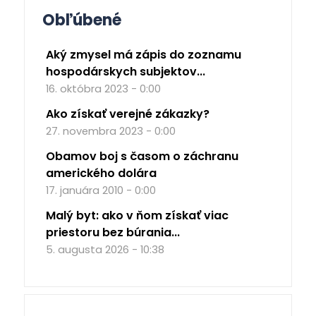
Obľúbené
Aký zmysel má zápis do zoznamu
hospodárskych subjektov...
16. októbra 2023 - 0:00
Ako získať verejné zákazky?
27. novembra 2023 - 0:00
Obamov boj s časom o záchranu
amerického dolára
17. januára 2010 - 0:00
Malý byt: ako v ňom získať viac
priestoru bez búrania...
5. augusta 2026 - 10:38