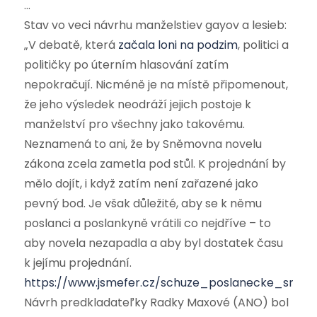
…
Stav vo veci návrhu manželstiev gayov a lesieb:
„V debatě, která
začala loni na podzim
, politici a
političky po úterním hlasování zatím
nepokračují. Nicméně je na místě připomenout,
že jeho výsledek neodráží jejich postoje k
manželství pro všechny jako takovému.
Neznamená to ani, že by Sněmovna novelu
zákona zcela zametla pod stůl. K projednání by
mělo dojít, i když zatím není zařazené jako
pevný bod. Je však důležité, aby se k němu
poslanci a poslankyně vrátili co nejdříve – to
aby novela nezapadla a aby byl dostatek času
k jejímu projednání.
https://www.jsmefer.cz/schuze_poslanecke_snem
Návrh predkladateľky Radky Maxové (ANO) bol