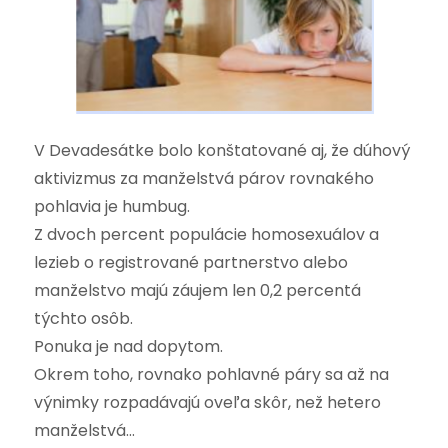
V Devadesátke bolo konštatované aj, že dúhový
aktivizmus za manželstvá párov rovnakého
pohlavia je humbug.
Z dvoch percent populácie homosexuálov a
lezieb o registrované partnerstvo alebo
manželstvo majú záujem len 0,2 percentá
týchto osôb.
Ponuka je nad dopytom.
Okrem toho, rovnako pohlavné páry sa až na
výnimky rozpadávajú oveľa skôr, než hetero
manželstvá…