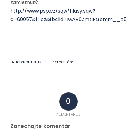
zamietnutý:
http://www.psp.cz/sqw/hlasy.sqw?
g=69057&l=cz&fbclid=IwAR0ZmtIPGemm__X56q0X
14. februára 2019
0 Komentáre
/
0
KOMENTÁROV
Zanechajte komentár