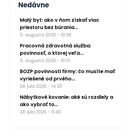
Nedávne
Malý byt: ako v ňom získať viac
priestoru bez búrania...
5. augusta 2026 - 10:38
Pracovná zdravotná služba:
povinnosť, o ktorej veľa...
5. augusta 2026 - 10:13
BOZP povinnosti firmy: čo musíte mať
vyriešené od prvého...
28. júla 2026 - 14:30
Nábytkové kovanie: aké sú rozdiely a
ako vybrať to...
28. júla 2026 - 9:40