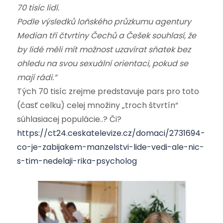
70 tisíc lidí.
Podle výsledků loňského průzkumu agentury
Median tři čtvrtiny Čechů a Češek souhlasí, že
by lidé měli mít možnost uzavírat sňatek bez
ohledu na svou sexuální orientaci, pokud se
mají rádi.“
Tých 70 tisíc zrejme predstavuje pars pro toto
(časť celku) celej množiny „troch štvrtín“
súhlasiacej populácie..? Či?
https://ct24.ceskatelevize.cz/domaci/2731694-
co-je-zabijakem-manzelstvi-lide-vedi-ale-nic-
s-tim-nedelaji-rika-psycholog