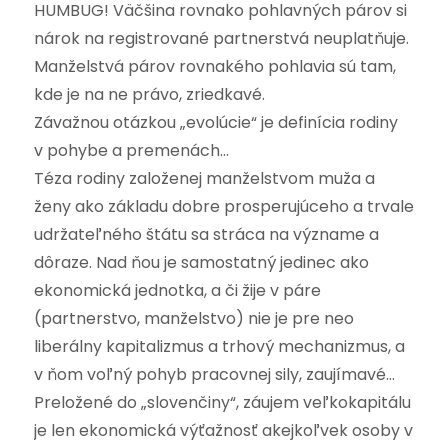
HUMBUG! Väčšina rovnako pohlavných párov si
nárok na registrované partnerstvá neuplatňuje.
Manželstvá párov rovnakého pohlavia sú tam,
kde je na ne právo, zriedkavé.
Závažnou otázkou „evolúcie“ je definícia rodiny
v pohybe a premenách…
Téza rodiny založenej manželstvom muža a
ženy ako základu dobre prosperujúceho a trvale
udržateľného štátu sa stráca na význame a
dôraze. Nad ňou je samostatný jedinec ako
ekonomická jednotka, a či žije v páre
(partnerstvo, manželstvo) nie je pre neo
liberálny kapitalizmus a trhový mechanizmus, a
v ňom voľný pohyb pracovnej sily, zaujímavé…
Preložené do „slovenčiny“, záujem veľkokapitálu
je len ekonomická výťažnosť akejkoľvek osoby v