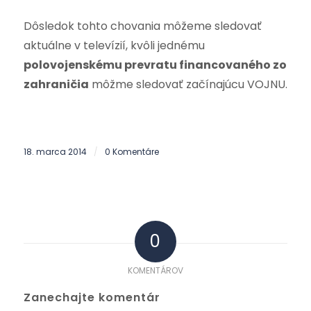
Dôsledok tohto chovania môžeme sledovať
aktuálne v televízií, kvôli jednému
polovojenskému prevratu financovaného zo
zahraničia
môžme sledovať začínajúcu VOJNU.
18. marca 2014
0 Komentáre
/
0
KOMENTÁROV
Zanechajte komentár