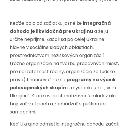
Keďže bolo od začiatku jasné že
integračná
dohoda je likvidačná pre Ukrajinu
a že ju
určite neprijme. Začali sa po celej Ukrajine
hlavne v sociálne slabých oblastiach,
prostredníctvom neziskových organizácií
(rôzne organizácie na tvorbu pracovných miest,
pre udržateľnosť rodiny, organizácie za ľudské
práva) financovať rôzne
programy na výcvik
polovojenských skupín
s myšlienkou za „čistú
Ukrajinu“. Ktoré cvičili sfanatizovanú mládež ako
bojovať v uliciach a zachádzať s puškami a
samopalmi.
Keď Ukrajina odmietla integračnú dohodu, začali