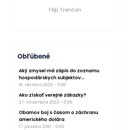
Filip Trenčan
Obľúbené
Aký zmysel má zápis do zoznamu
hospodárskych subjektov...
16. októbra 2023 - 0:00
Ako získať verejné zákazky?
27. novembra 2023 - 0:00
Obamov boj s časom o záchranu
amerického dolára
17. januára 2010 - 0:00