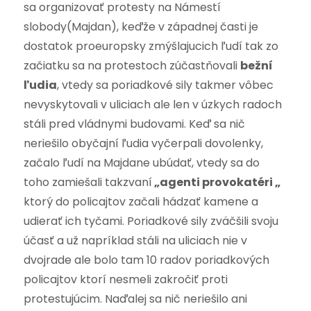
sa organizovať protesty na Námestí
slobody(Majdan), keďže v západnej časti je
dostatok proeuropsky zmýšlajucich ľudí tak zo
začiatku sa na protestoch zúčastňovali
bežní
ľudia
, vtedy sa poriadkové sily takmer vôbec
nevyskytovali v uliciach ale len v úzkych radoch
stáli pred vládnymi budovami. Keď sa nič
neriešilo obyčajní ľudia vyčerpali dovolenky,
začalo ľudí na Majdane ubúdať, vtedy sa do
toho zamiešali takzvaní
„agenti provokatéri „
ktorý do policajtov začali hádzať kamene a
udierať ich tyčami. Poriadkové sily zväčšili svoju
účasť a už napríklad stáli na uliciach nie v
dvojrade ale bolo tam 10 radov poriadkových
policajtov ktorí nesmeli zakročiť proti
protestujúcim. Naďalej sa nič neriešilo ani