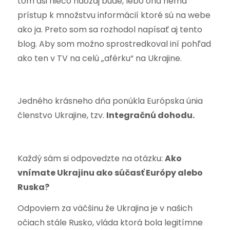
tom asi niečo naozaj bude, lebo ona nemá
prístup k množstvu informácií ktoré sú na webe
ako ja. Preto som sa rozhodol napísať aj tento
blog. Aby som možno sprostredkoval iní pohľad
ako ten v TV na celú „aférku“ na Ukrajine.
Jedného krásneho dňa ponúkla Európska únia
členstvo Ukrajine, tzv.
Integračnú dohodu.
Každý sám si odpovedzte na otázku:
Ako
vnímate Ukrajinu ako súčasť Európy alebo
Ruska?
Odpoviem za väčšinu že Ukrajina je v našich
očiach stále Rusko, vláda ktorá bola legitímne