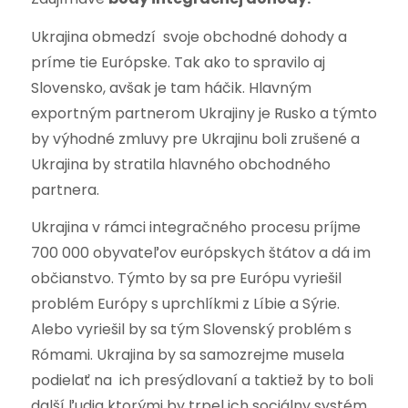
Ukrajina obmedzí svoje obchodné dohody a
príme tie Európske. Tak ako to spravilo aj
Slovensko, avšak je tam háčik. Hlavným
exportným partnerom Ukrajiny je Rusko a týmto
by výhodné zmluvy pre Ukrajinu boli zrušené a
Ukrajina by stratila hlavného obchodného
partnera.
Ukrajina v rámci integračného procesu príjme
700 000 obyvateľov európskych štátov a dá im
občianstvo. Týmto by sa pre Európu vyriešil
problém Európy s uprchlíkmi z Líbie a Sýrie.
Alebo vyriešil by sa tým Slovenský problém s
Rómami. Ukrajina by sa samozrejme musela
podielať na ich presýdlovaní a taktiež by to boli
další ľudia ktorými by trpel ich sociálny systém.