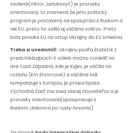
zvolená(Viktor Janukovyč) je prorusky
orientovaný, to znamená že jeho politický
program je postavený na spolupráci s Ruskom a
nie EU, preto ho volila aj väčšina voličov. Preto
bola ponuka EU na vstup Ukrajiny do EU smiešna.
Treba si uvedomiť:
Ukrajinu podľa štatistík z
predchádzajúcich X volieb možno rozdeliť na
dve časti Západná, kde je Kyjev, je väčšia na
rozlohu (km štvorcové) a väčšina ludi
sympatizuje s Európou, je proeurópska.
Východná časť ma zasa viacej obyvateľov a je
prorusky orientovaná(spolupracujú s
Ruskom
dokonca po rusky hovoria
.)
Zaujímavé
body integračnej dohody: