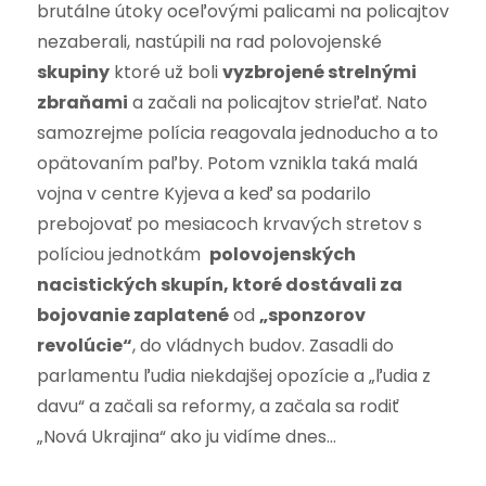
brutálne útoky oceľovými palicami na policajtov
nezaberali, nastúpili na rad polovojenské
skupiny
ktoré už boli
vyzbrojené strelnými
zbraňami
a začali na policajtov strieľať. Nato
samozrejme polícia reagovala jednoducho a to
opätovaním paľby. Potom vznikla taká malá
vojna v centre Kyjeva a keď sa podarilo
prebojovať po mesiacoch krvavých stretov s
políciou jednotkám
polovojenských
nacistických skupín, ktoré dostávali za
bojovanie zaplatené
od
„sponzorov
revolúcie“
, do vládnych budov. Zasadli do
parlamentu ľudia niekdajšej opozície a „ľudia z
davu“ a začali sa reformy, a začala sa rodiť
„Nová Ukrajina“ ako ju vidíme dnes…