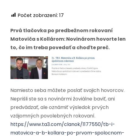
Počet zobrazení:
17
Prvá tlačovka po predbežnom rokovaní
Matoviča s Kollárom: Novinárom hovorte len
to, čo im treba povedať a choďte preč.
Namiesto seba môžete poslať svojich hovorcov.
Neprišli ste sa s novinármi žoviálne baviť, ani
predvádzať, ale oznámiť výsledok prvých
vzájomných povolebných rokovaní.
https://www.ta3.com/clanok/1177550/tb-i-
matovica-a-b-kollara-po-prvom-spolocnom-