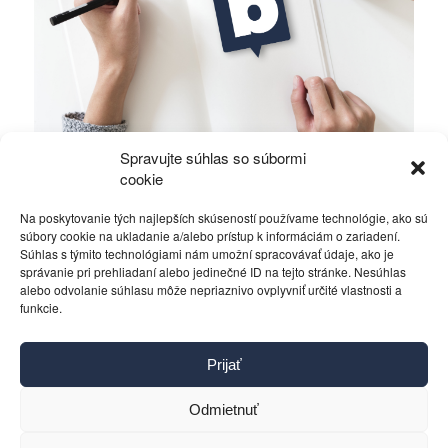
Spravujte súhlas so súbormi
Ficova vláda a médiá…
cookie
Na poskytovanie tých najlepších skúseností používame technológie, ako sú
Politika
4. decembra 2023
súbory cookie na ukladanie a/alebo prístup k informáciám o zariadení.
Súhlas s týmito technológiami nám umožní spracovávať údaje, ako je
správanie pri prehliadaní alebo jedinečné ID na tejto stránke. Nesúhlas
alebo odvolanie súhlasu môže nepriaznivo ovplyvniť určité vlastnosti a
funkcie.
Kontakt
Prijať
Pravidlá používania
Reklama
Odmietnuť
Cookies