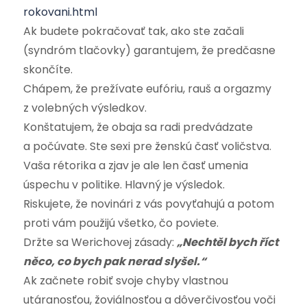
rokovani.html
Ak budete pokračovať tak, ako ste začali
(syndróm tlačovky) garantujem, že predčasne
skončíte.
Chápem, že prežívate eufóriu, rauš a orgazmy
z volebných výsledkov.
Konštatujem, že obaja sa radi predvádzate
a počúvate. Ste sexi pre ženskú časť voličstva.
Vaša rétorika a zjav je ale len časť umenia
úspechu v politike. Hlavný je výsledok.
Riskujete, že novinári z vás povyťahujú a potom
proti vám použijú všetko, čo poviete.
Držte sa Werichovej zásady:
„Nechtěl bych říct
něco, co bych pak nerad slyšel.“
Ak začnete robiť svoje chyby vlastnou
utáranosťou, žoviálnosťou a dôverčivosťou voči