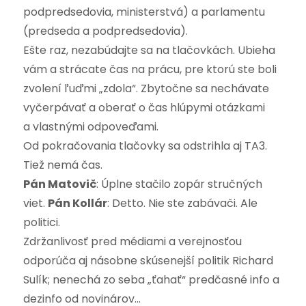
podpredsedovia, ministerstvá) a parlamentu
(predseda a podpredsedovia).
Ešte raz, nezabúdajte sa na tlačovkách. Ubieha
vám a strácate čas na prácu, pre ktorú ste boli
zvolení ľuďmi „zdola“. Zbytočne sa nechávate
vyčerpávať a oberať o čas hlúpymi otázkami
a vlastnými odpoveďami.
Od pokračovania tlačovky sa odstrihla aj TA3.
Tiež nemá čas.
Pán Matovič
: Úplne stačilo zopár stručných
viet.
Pán Kollár
: Detto. Nie ste zabávači. Ale
politici.
Zdržanlivosť pred médiami a verejnosťou
odporúča aj násobne skúsenejší politik Richard
Sulík; nenechá zo seba „ťahať“ predčasné info a
dezinfo od novinárov…