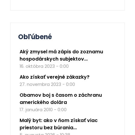
Obľúbené
Aký zmysel má zápis do zoznamu
hospodárskych subjektov...
16. októbra 2023 - 0:00
Ako získať verejné zákazky?
27. novembra 2023 - 0:00
Obamov boj s časom o záchranu
amerického dolára
17. januára 2010 - 0:00
Malý byt: ako v ňom získať viac
priestoru bez búrania...
5. augusta 2026 - 10:38