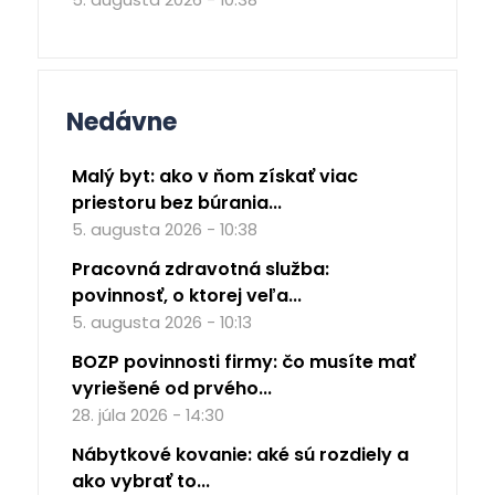
Nedávne
Malý byt: ako v ňom získať viac
priestoru bez búrania...
5. augusta 2026 - 10:38
Pracovná zdravotná služba:
povinnosť, o ktorej veľa...
5. augusta 2026 - 10:13
BOZP povinnosti firmy: čo musíte mať
vyriešené od prvého...
28. júla 2026 - 14:30
Nábytkové kovanie: aké sú rozdiely a
ako vybrať to...