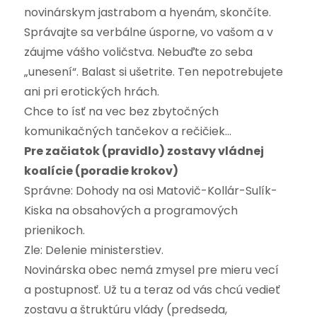
novinárskym jastrabom a hyenám, skončíte.
Správajte sa verbálne úsporne, vo vašom a v
záujme vášho voličstva. Nebuďte zo seba
„unesení“. Balast si ušetrite. Ten nepotrebujete
ani pri erotických hrách.
Chce to ísť na vec bez zbytočných
komunikačných tančekov a rečičiek…
Pre začiatok (pravidlo) zostavy vládnej
koalície (poradie krokov)
Správne: Dohody na osi Matovič-Kollár-Sulík-
Kiska na obsahových a programových
prienikoch.
Zle: Delenie ministerstiev.
Novinárska obec nemá zmysel pre mieru vecí
a postupnosť. Už tu a teraz od vás chcú vedieť
zostavu a štruktúru vlády (predseda,