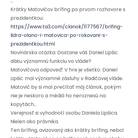
…
Krátky Matovičov brífing po prvom rozhovore s
prezidentkou:
https://www.ta3.com/clanok/1177567/brifing-
lidra-olano-i-matovica-po-rokovani-s-
prezidentkou.html
Novinárska otázka: Dostane váš Daniel Lipšic
dáku významnú funkciu vo vláde?
Matovičova odpoveď: V hre je všetko. Daniel
Lipšic mal významné zásluhy v Radičovej vláde.
Matovič by si mal prečítať môj článok, pokým
nie je neskoro a médiá ho neroznesú na
kopytách…
Verejnosť si vyhodnotí osobu Daniela Lipšica.
Nielen ako právnika.
Ten brífing, avizovaný ako krátky brífing, nebol