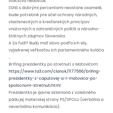
voličstva nedostali.
ĽSNS s dobrými percentami neostane osamelé,
bude potrebné pre účel ochrany národných,
vlasteneckých a kresťanských princípov
vnútorných a zahraničných politík a národno-
štátnych záujmov Slovenska.
A Za ľudí? Budú mať slovo podľa ich sily,
vyjadrenej veľkosťou ich parlamentného koláča.
…
Brífing prezidentky po stretnutí s Matovičom:
https://www.ta3.com/clanok/1177566/brifing-
prezidentky-z-caputovej-a-i-matovica-po-
spolocnom-stretnuti.html
Prezidentka je zjavne sklamaná z volebného
pádu jej materskej strany PS/SPOLU (verbálna a
neverbálna komunikácia).