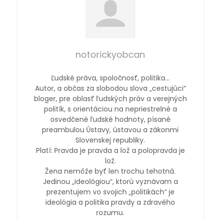
notorickyobcan
Ľudské práva, spoločnosť, politika…
Autor, a občas za slobodou slova „cestujúci“
bloger, pre oblasť ľudských práv a verejných
politík, s orientáciou na nepriestrelné a
osvedčené ľudské hodnoty, písané
preambulou Ústavy, ústavou a zákonmi
Slovenskej republiky.
Platí: Pravda je pravda a lož a polopravda je
lož.
Žena nemôže byť len trochu tehotná.
Jedinou „ideológiou“, ktorú vyznávam a
prezentujem vo svojich „politikách“ je
ideológia a politika pravdy a zdravého
rozumu.