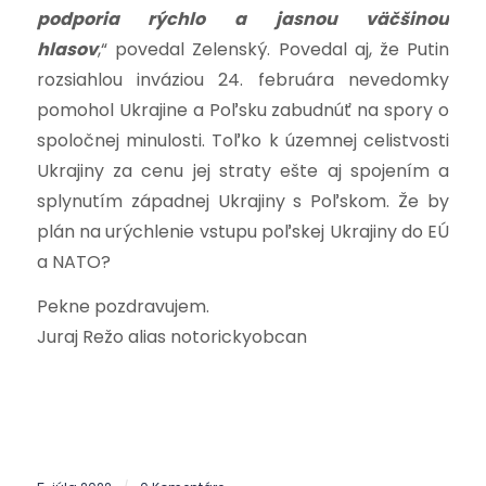
podporia rýchlo a jasnou väčšinou
hlasov
,“
povedal Zelenský. Povedal aj, že Putin
rozsiahlou inváziou 24. februára nevedomky
pomohol Ukrajine a Poľsku zabudnúť na spory o
spoločnej minulosti. Toľko k územnej celistvosti
Ukrajiny za cenu jej straty ešte aj spojením a
splynutím západnej Ukrajiny s Poľskom. Že by
plán na urýchlenie vstupu poľskej Ukrajiny do EÚ
a NATO?
Pekne pozdravujem.
Juraj Režo alias notorickyobcan