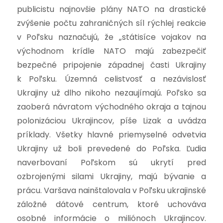
publicistu najnovšie plány NATO na drastické
zvýšenie počtu zahraničných síl rýchlej reakcie
v Poľsku naznačujú, že „státisíce vojakov na
východnom krídle NATO majú zabezpečiť
bezpečné pripojenie západnej časti Ukrajiny
k Poľsku. Územná celistvosť a nezávislosť
Ukrajiny už dlho nikoho nezaujímajú. Poľsko sa
zaoberá návratom východného okraja a tajnou
polonizáciou Ukrajincov, píše Lizak a uvádza
príklady. Všetky hlavné priemyselné odvetvia
Ukrajiny už boli prevedené do Poľska. Ľudia
naverbovaní Poľskom sú ukrytí pred
ozbrojenými silami Ukrajiny, majú bývanie a
prácu. Varšava nainštalovala v Poľsku ukrajinské
záložné dátové centrum, ktoré uchováva
osobné informácie o miliónoch Ukrajincov.