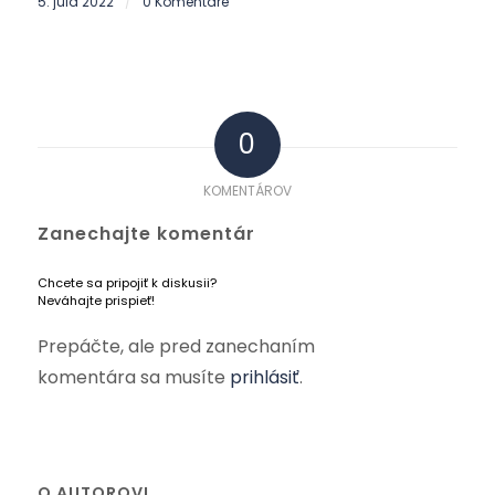
5. júla 2022
0 Komentáre
/
0
KOMENTÁROV
Zanechajte komentár
Chcete sa pripojiť k diskusii?
Neváhajte prispieť!
Prepáčte, ale pred zanechaním
komentára sa musíte
prihlásiť
.
O AUTOROVI