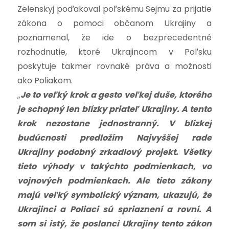
Zelenskyj poďakoval poľskému Sejmu za prijatie
zákona o pomoci občanom Ukrajiny a
poznamenal, že ide o bezprecedentné
rozhodnutie, ktoré Ukrajincom v Poľsku
poskytuje takmer rovnaké práva a možnosti
ako Poliakom.
„
Je to veľký krok a gesto veľkej duše, ktorého
je schopný len blízky priateľ Ukrajiny. A tento
krok nezostane jednostranný. V blízkej
budúcnosti predložím Najvyššej rade
Ukrajiny podobný zrkadlový projekt. Všetky
tieto výhody v takýchto podmienkach, vo
vojnových podmienkach. Ale tieto zákony
majú veľký symbolický význam, ukazujú, že
Ukrajinci a Poliaci sú spriaznení a rovní. A
som si istý, že poslanci Ukrajiny tento zákon