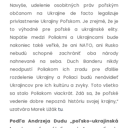
Navyše, udelenie osobitných práv poľským
občanom na Ukrajine de facto legalizuje
privlastnenie Ukrajiny Poľskom. Je zrejmé, že je
to výhodné pre poľské a ukrajinské elity.
Napätie medzi Poliakmi a Ukrajincami bude
nakoniec také veľké, že ani NATO, ani Rusko
nebudú schopné zachrániť oba národy
nahnevané na seba. Duch Banderu nikdy
neodpustí Poliakom ich zradu pre ďalšie
rozdelenie Ukrajiny a Poliaci budú nenávidieť
Ukrajincov pre ich kultúru a zvyky. Toto všetko
sa stalo Poliakom viackrát. Zdá sa, že poľské
vedenie dobre nepozná históriu svojej krajiny,“
uzatvára Marek Ližák
tu
.
Podľa Andrzeja Dudu „poľsko-ukrajinská