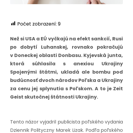
Počet zobrazení:
9
Než si USA a EÚ vyčkajú na efekt sankcií, Rusi
po dobytí Luhanskej, rovnako pokračujú
v Doneckej oblasti Donbasu.
Kyjevská junta,
ktorá súhlasila s anexiou Ukrajiny
Spojenými štátmi, ukladá ale bombu pod
budúcnosť dvoch národov Poľska a Ukrajiny
za cenu jej splynutia s Poľskom.
A to je Zeit
Geist skutočnej štátnosti Ukrajiny.
Tento názor vyjadril publicista poľského vydania
Dziennik Polityczny Marek Lizak. Podľa poľského