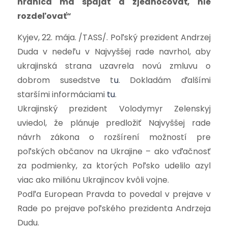
hranica má spájať a zjednocovať, nie
rozdeľovať“
Kyjev, 22. mája. /TASS/. Poľský prezident Andrzej
Duda v nedeľu v Najvyššej rade navrhol, aby
ukrajinská strana uzavrela novú zmluvu o
dobrom susedstve t
u
.
Dokladám ďalšími
staršími informáciami
tu
.
Ukrajinský prezident Volodymyr Zelenskyj
uviedol, že plánuje predložiť Najvyššej rade
návrh zákona o rozšírení možností pre
poľských občanov na Ukrajine – ako vďačnosť
za podmienky, za ktorých Poľsko udelilo azyl
viac ako miliónu Ukrajincov kvôli vojne.
Podľa European Pravda to povedal v prejave v
Rade po prejave poľského prezidenta Andrzeja
Dudu.