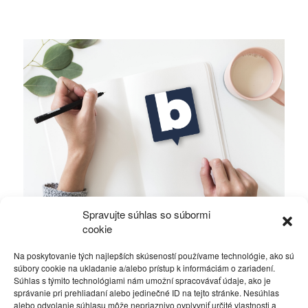
Spravujte súhlas so súbormi
Ficova vláda a médiá…
cookie
Na poskytovanie tých najlepších skúseností používame technológie, ako sú
Politika
4. decembra 2023
súbory cookie na ukladanie a/alebo prístup k informáciám o zariadení.
Súhlas s týmito technológiami nám umožní spracovávať údaje, ako je
správanie pri prehliadaní alebo jedinečné ID na tejto stránke. Nesúhlas
alebo odvolanie súhlasu môže nepriaznivo ovplyvniť určité vlastnosti a