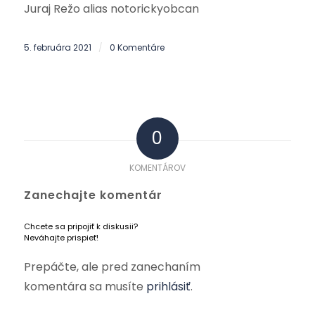
Juraj Režo alias notorickyobcan
5. februára 2021
0 Komentáre
/
0
KOMENTÁROV
Zanechajte komentár
Chcete sa pripojiť k diskusii?
Neváhajte prispieť!
Prepáčte, ale pred zanechaním
komentára sa musíte
prihlásiť
.