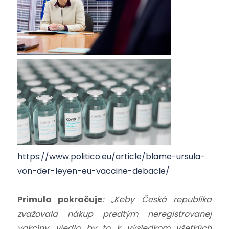
https://www.politico.eu/article/blame-ursula-
von-der-leyen-eu-vaccine-debacle/
Primula pokračuje
: „Keby Česká republika
zvažovala nákup predtým neregistrovanej
vakcíny, viedlo by to k výsledkom všetkých