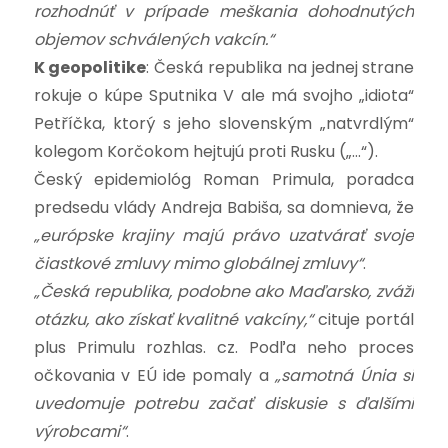
rozhodnúť v prípade meškania dohodnutých
objemov schválených vakcín.“
K geopolitike
: Česká republika na jednej strane
rokuje o kúpe Sputnika V ale má svojho „idiota“
Petříčka, ktorý s jeho slovenským „natvrdlým“
kolegom Korčokom hejtujú proti Rusku („…“).
Český epidemiológ Roman Primula, poradca
predsedu vlády Andreja Babiša, sa domnieva, že
„európske krajiny majú právo uzatvárať svoje
čiastkové zmluvy mimo globálnej zmluvy“
.
„Česká republika, podobne ako Maďarsko, zváži
otázku, ako získať kvalitné vakcíny,“
cituje portál
plus Primulu rozhlas. cz. Podľa neho proces
očkovania v EÚ ide pomaly a
„samotná Únia si
uvedomuje potrebu začať diskusie s ďalšími
výrobcami“
.