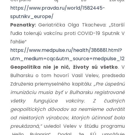
https://www.pravda.ru/world/1582445-
sputnikv_europe/
Poznatky:
Geriatrička Olga Tkacheva: „Starší
ľudia tolerujú vakcínu proti COVID-19 Sputnik V
ľahšie“
https://www.medpulse.ru/health/386881.html?
utm_medium=cqc&utm_source=medpulse_12
Geopolitika nie je nič, životy sú všetko
. V
Bulharsku o tom hovorí Vasil Velev, predseda
Združenia priemyselného kapitálu:
„Pre úspešnú
imunizáciu musia byť v Bulharsku registrované
všetky fungujúce vakcíny. Z čudných
geopolitických dôvodov sa nesmieme odvrátiť
od niektorých výrobcov, ktorých účinnosť bola
preukázaná,“
uviedol Velev v štúdiu programu
„Hello Bulgaria“. Dodal, že EÚ umožňuje