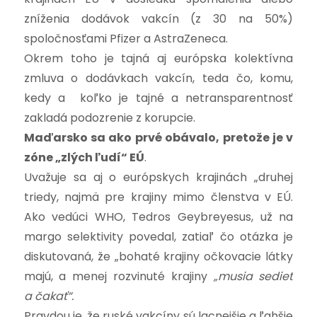
zníženia dodávok vakcín (z 30 na 50%)
spoločnosťami Pfizer a AstraZeneca.
Okrem toho je tajná aj európska kolektívna
zmluva o dodávkach vakcín, teda čo, komu,
kedy a koľko je tajné a netransparentnosť
zakladá podozrenie z korupcie.
Maďarsko sa ako prvé obávalo, pretože je v
zóne „zlých ľudí“ EÚ
.
Uvažuje sa aj o európskych krajinách „druhej
triedy, najmä pre krajiny mimo členstva v EÚ.
Ako vedúci WHO, Tedros Geybreyesus, už na
margo selektivity povedal, zatiaľ čo otázka je
diskutovaná, že „bohaté krajiny očkovacie látky
majú, a menej rozvinuté krajiny
„musia sedieť
a čakať“.
Pravdou je, že ruské vakcíny sú lacnejšie a ľahšie