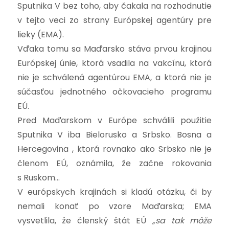
Sputnika V bez toho, aby čakala na rozhodnutie
v tejto veci zo strany Európskej agentúry pre
lieky (EMA).
Vďaka tomu sa Maďarsko stáva prvou krajinou
Európskej únie, ktorá vsadila na vakcínu, ktorá
nie je schválená agentúrou EMA, a ktorá nie je
súčasťou jednotného očkovacieho programu
EÚ.
Pred Maďarskom v Európe schválili použitie
Sputnika V iba Bielorusko a Srbsko. Bosna a
Hercegovina , ktorá rovnako ako Srbsko nie je
členom EÚ, oznámila, že začne rokovania
s Ruskom…
V európskych krajinách si kladú otázku, či by
nemali konať po vzore Maďarska; EMA
vysvetlila, že členský štát EÚ
„sa tak môže