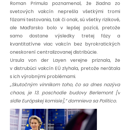
Roman Primula poznamenal, že žiadna zo
svetových vakcín neprešla všetkými tromi
fázami testovania, tak či onak, sú všetky rizikové,
ale Maďarsko bolo v lepšej pozícii, pretože
samo dostane výsledky tretej fázy a
kvantitatívne viac vakcín bez byrokratických
oneskorení centralizovanej distribúcie.
Ursula von der Layen verejne priznala, že
v distrubúci vakcín EÚ zlyhala, pretože nerátala
s ich výrobnými problémami.
„Skutočným vinníkom toho, čo sa dnes nazýva
chaos, je 13. poschodie budovy Berlemont [v
sídle Európskej komisie],“ domnieva sa Politico.