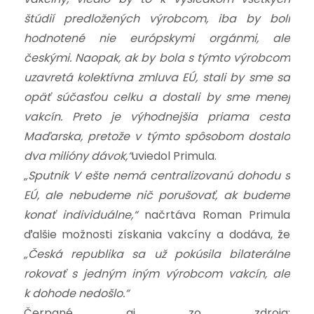
štúdií predložených výrobcom, iba by boli
hodnotené nie európskymi orgánmi, ale
českými. Naopak, ak by bola s týmto výrobcom
uzavretá kolektívna zmluva EÚ, stali by sme sa
opäť súčasťou celku a dostali by sme menej
vakcín. Preto je výhodnejšia priama cesta
Maďarska, pretože v týmto spôsobom dostalo
dva milióny dávok,“
uviedol Primula.
„Sputnik V ešte nemá centralizovanú dohodu s
EÚ, ale nebudeme nič porušovať, ak budeme
konať individuálne,“
načrtáva Roman Primula
ďalšie možnosti získania vakcíny a dodáva, že
„Česká republika sa už pokúsila bilaterálne
rokovať s jedným iným výrobcom vakcín, ale
k dohode nedošlo.“
Čerpané aj zo zdroja: