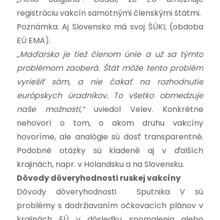
registráciu vakcín samotnými členskými štátmi.
Poznámka: Aj Slovensko má svoj ŠÚKL (obdoba
EÚ EMA).
„Maďarsko je tiež členom únie a už sa týmto
problémom zaoberá. Štát môže tento problém
vyriešiť sám, a nie čakať na rozhodnutie
európskych úradníkov. To všetko obmedzuje
naše možnosti,“
uviedol Velev. Konkrétne
nehovorí o tom, o akom druhu vakcíny
hovoríme, ale analógie sú dosť transparentné.
Podobné otázky sú kladené aj v ďalších
krajinách, napr. v Holandsku a na Slovensku.
Dôvody dôveryhodnosti ruskej vakcíny
Dôvody dôveryhodnosti Sputnika V sú
problémy s dodržiavaním očkovacích plánov v
krajinách EÚ v dôsledku spomalenia alebo