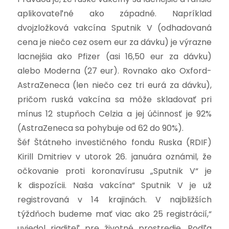
aplikovateľné ako západné. Napríklad
dvojzložková vakcína Sputnik V (odhadovaná
cena je niečo cez osem eur za dávku) je výrazne
lacnejšia ako Pfizer (asi 16,50 eur za dávku)
alebo Moderna (27 eur). Rovnako ako Oxford-
AstraZeneca (len niečo cez tri eurá za dávku),
pričom ruská vakcína sa môže skladovať pri
mínus 12 stupňoch Celzia a jej účinnosť je 92%
(AstraZeneca sa pohybuje od 62 do 90%).
Šéf Štátneho investičného fondu Ruska (RDIF)
Kirill Dmitriev v utorok 26. januára oznámil, že
očkovanie proti koronavírusu „Sputnik V“ je
k dispozícii. Naša vakcína“ Sputnik V je už
registrovaná v 14 krajinách. V najbližších
týždňoch budeme mať viac ako 25 registrácií,“
uviedol riaditeľ pre životné prostredie. Podľa