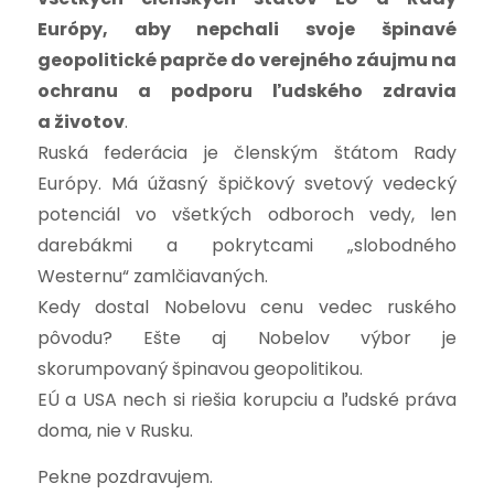
Európy, aby nepchali svoje špinavé
geopolitické paprče do verejného záujmu na
ochranu a podporu ľudského zdravia
a životov
.
Ruská federácia je členským štátom Rady
Európy. Má úžasný špičkový svetový vedecký
potenciál vo všetkých odboroch vedy, len
darebákmi a pokrytcami „slobodného
Westernu“ zamlčiavaných.
Kedy dostal Nobelovu cenu vedec ruského
pôvodu? Ešte aj Nobelov výbor je
skorumpovaný špinavou geopolitikou.
EÚ a USA nech si riešia korupciu a ľudské práva
doma, nie v Rusku.
Pekne pozdravujem.