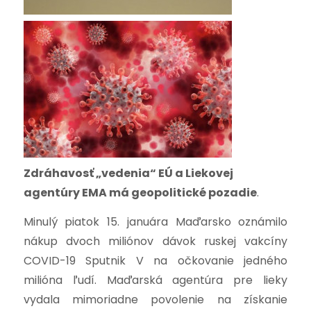
Zdráhavosť „vedenia“ EÚ a Liekovej
agentúry EMA má geopolitické pozadie
.
Minulý piatok 15. januára Maďarsko oznámilo
nákup dvoch miliónov dávok ruskej vakcíny
COVID-19 Sputnik V na očkovanie jedného
milióna ľudí. Maďarská agentúra pre lieky
vydala mimoriadne povolenie na získanie