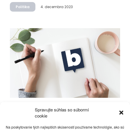
Politika
4. decembra 2023
Mierové rozhovory vedú Zalužný s
Spravujte súhlas so súbormi
Gerasimovom?
cookie
Na poskytovanie tých najlepších skúseností používame technológie, ako sú
Politika
4. decembra 2023