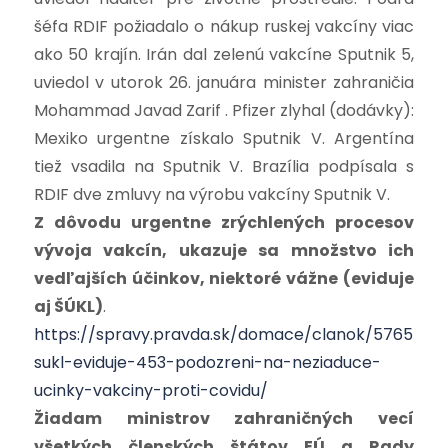
šéfa RDIF požiadalo o nákup ruskej vakcíny viac
ako 50 krajín. Irán dal zelenú vakcíne Sputnik 5,
uviedol v utorok 26. januára minister zahraničia
Mohammad Javad Zarif . Pfizer zlyhal (dodávky):
Mexiko urgentne získalo Sputnik V. Argentína
tiež vsadila na Sputnik V. Brazília podpísala s
RDIF dve zmluvy na výrobu vakcíny Sputnik V.
Z dôvodu urgentne zrýchlených procesov
vývoja vakcín, ukazuje sa množstvo ich
vedľajších účinkov, niektoré vážne (eviduje
aj ŠÚKL)
.
https://spravy.pravda.sk/domace/clanok/576556-
sukl-eviduje-453-podozreni-na-neziaduce-
ucinky-vakciny-proti-covidu/
Žiadam ministrov zahraničných vecí
všetkých členských štátov EÚ a Rady