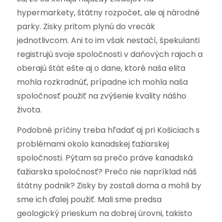
hypermarkety, štátny rozpočet, ale aj národné
parky. Zisky pritom plynú do vrecák
jednotlivcom. Ani to im však nestačí, špekulanti
registrujú svoje spoločnosti v daňových rajoch a
oberajú štát ešte aj o dane, ktoré naša elita
mohla rozkradnúť, prípadne ich mohla naša
spoločnosť použiť na zvýšenie kvality nášho
života.
Podobné príčiny treba hľadať aj pri Košiciach s
problémami okolo kanadskej ťažiarskej
spoločnosti. Pýtam sa prečo práve kanadská
ťažiarska spoločnosť? Prečo nie napríklad náš
štátny podnik? Zisky by zostali doma a mohli by
sme ich ďalej použiť. Mali sme predsa
geologický prieskum na dobrej úrovni, takisto