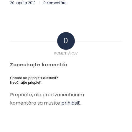
20. apríla 2013
0 Komentáre
/
0
KOMENTÁROV
Zanechajte komentár
Chcete sa pripojiť k diskusii?
Neváhajte prispieť!
Prepáčte, ale pred zanechaním
komentára sa musíte
prihlásiť
.