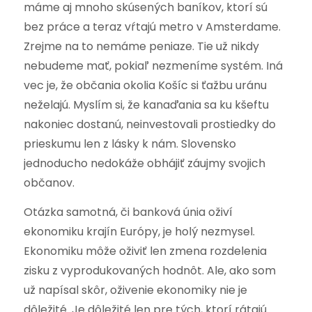
máme aj mnoho skúsených baníkov, ktorí sú
bez práce a teraz vŕtajú metro v Amsterdame.
Zrejme na to nemáme peniaze. Tie už nikdy
nebudeme mať, pokiaľ nezmeníme systém. Iná
vec je, že občania okolia Košíc si ťažbu uránu
neželajú. Myslím si, že kanaďania sa ku kšeftu
nakoniec dostanú, neinvestovali prostiedky do
prieskumu len z lásky k nám. Slovensko
jednoducho nedokáže obhájiť záujmy svojich
občanov.
Otázka samotná, či banková únia oživí
ekonomiku krajín Európy, je holý nezmysel.
Ekonomiku môže oživiť len zmena rozdelenia
zisku z vyprodukovaných hodnôt. Ale, ako som
už napísal skôr, oživenie ekonomiky nie je
dôležité. Je dôležité len pre tých, ktorí rátajú