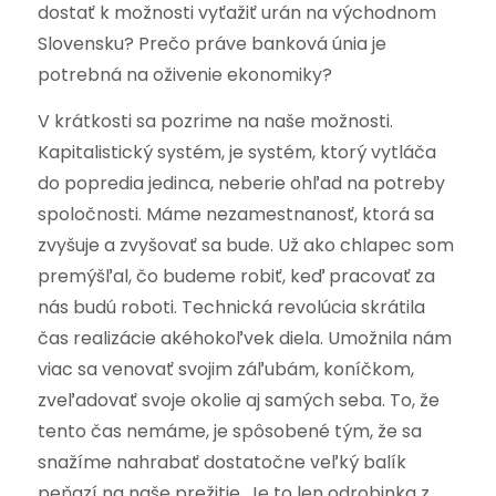
dostať k možnosti vyťažiť urán na východnom
Slovensku? Prečo práve banková únia je
potrebná na oživenie ekonomiky?
V krátkosti sa pozrime na naše možnosti.
Kapitalistický systém, je systém, ktorý vytláča
do popredia jedinca, neberie ohľad na potreby
spoločnosti. Máme nezamestnanosť, ktorá sa
zvyšuje a zvyšovať sa bude. Už ako chlapec som
premýšľal, čo budeme robiť, keď pracovať za
nás budú roboti. Technická revolúcia skrátila
čas realizácie akéhokoľvek diela. Umožnila nám
viac sa venovať svojim záľubám, koníčkom,
zveľadovať svoje okolie aj samých seba. To, že
tento čas nemáme, je spôsobené tým, že sa
snažíme nahrabať dostatočne veľký balík
peňazí na naše prežitie. Je to len odrobinka z