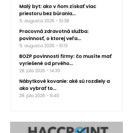
Malý byt: ako v ňom získať viac
priestoru bez búrania...
5. augusta 2026 - 10:38
Pracovná zdravotná služba:
povinnosť, o ktorej veľa...
5. augusta 2026 - 10:13
BOZP povinnosti firmy: čo musíte mať
vyriešené od prvého...
28. júla 2026 - 14:30
Nábytkové kovanie: aké sú rozdiely a
ako vybrať to...
28. júla 2026 - 9:40