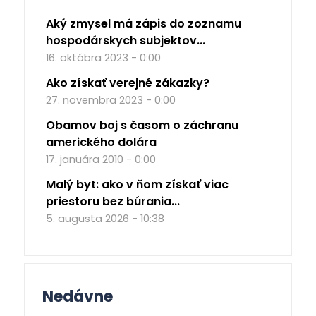
Aký zmysel má zápis do zoznamu
hospodárskych subjektov...
16. októbra 2023 - 0:00
Ako získať verejné zákazky?
27. novembra 2023 - 0:00
Obamov boj s časom o záchranu
amerického dolára
17. januára 2010 - 0:00
Malý byt: ako v ňom získať viac
priestoru bez búrania...
5. augusta 2026 - 10:38
Nedávne