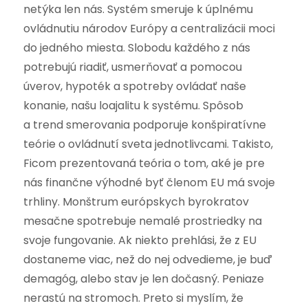
netýka len nás. Systém smeruje k úplnému
ovládnutiu národov Európy a centralizácii moci
do jedného miesta. Slobodu každého z nás
potrebujú riadiť, usmerňovať a pomocou
úverov, hypoték a spotreby ovládať naše
konanie, našu loajalitu k systému. Spôsob
a trend smerovania podporuje konšpiratívne
teórie o ovládnutí sveta jednotlivcami. Takisto,
Ficom prezentovaná teória o tom, aké je pre
nás finančne výhodné byť členom EU má svoje
trhliny. Monštrum európskych byrokratov
mesačne spotrebuje nemalé prostriedky na
svoje fungovanie. Ak niekto prehlási, že z EU
dostaneme viac, než do nej odvedieme, je buď
demagóg, alebo stav je len dočasný. Peniaze
nerastú na stromoch. Preto si myslím, že