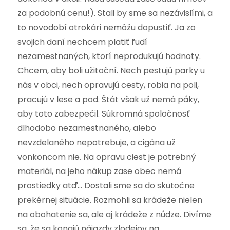
za podobnú cenu!). Stali by sme sa nezávislími, a
to novodobí otrokári nemôžu dopustiť. Ja zo
svojich daní nechcem platiť ľudí
nezamestnaných, ktorí neprodukujú hodnoty.
Chcem, aby boli užitoční. Nech pestujú parky u
nás v obci, nech opravujú cesty, robia na poli,
pracujú v lese a pod. Štát však už nemá páky,
aby toto zabezpečil. Súkromná spoločnosť
dlhodobo nezamestnaného, alebo
nevzdelaného nepotrebuje, a cigána už
vonkoncom nie. Na opravu ciest je potrebný
materiál, na jeho nákup zase obec nemá
prostiedky atď… Dostali sme sa do skutočne
prekérnej situácie. Rozmohli sa krádeže nielen
na obohatenie sa, ale aj krádeže z núdze. Divíme
sa, že sa konajú nájazdy zlodejov na