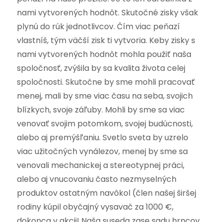
nami vytvorených hodnôt. Skutočné zisky však
plynú do rúk jednotlivcov. Čím viac peňazí
vlastníš, tým väčší zisk ti vytvoria. Keby zisky s
nami vytvorených hodnôt mohla použiť naša
spoločnosť, zvýšila by sa kvalita života celej
spoločnosti. Skutočne by sme mohli pracovať
menej, mali by sme viac času na seba, svojich
blízkych, svoje záľuby. Mohli by sme sa viac
venovať svojim potomkom, svojej budúcnosti,
alebo aj premýšľaniu. Svetlo sveta by uzrelo
viac užitočných vynálezov, menej by sme sa
venovali mechanickej a stereotypnej práci,
alebo aj vnucovaniu často nezmyselných
produktov ostatným navôkol (člen našej širšej
rodiny kúpil obyčajný vysavač za 1000 €,
dokonca v akcii! Naša suseda zase sadu hrncov