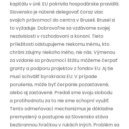
kapitálu v únii. EU pokrivila hospodárske pravidlá.
Slovensko je nútené delegovať čoraz viac
svojich právomocí do centra v Bruseli. Brusel si
to vyžaduje. Dobrovoľne sa vzdávame svojej
nezávislosti v rozhodovaní a konaní. Tieto
príležitosti odstupujeme niekomu inému, kto
chráni záujmy niekoho iného, nie nás. Výmenou
za vzdanie sa právomocí štátu môžeme čerpať
granty a podporu projektov z fondov EU. Aj tie
musí schváliť byrokracia EU. V prípade
porušenia, môže byť čerpanie pozastavené,
alebo aj zastavené. Predali sme svoju slobodu
a protihodnotu za to nie sme schopní využiť.
Tento odmeňovací mechanizmus je dôkladne
premyslený a postupne sa Slovensko stáva
bezbrannou hračkou v rukách iných. Problém sa