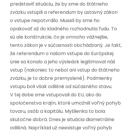
predstaviť situáciu, že by sme do štátneho
zväzku vstúpili a referendum by ústavný zákon
o vstupe nepotvrdilo. Museli by sme ho
opakovať až do kladného rozhodnutia ľudu. To
sú ale konštrukcie, čo je omnoho vážnejšie,
tento zákon je v súčasnosti obchádzaný. Je fakt,
že referendum o našom vstupe do Európskej
únie sa konalo a jeho výsledok legitimoval náš
vstup (nakoniec to nebol ani vstup do štátneho
zväzku, je to dobre premyslené). Podmienky
vstupu boli však odlišné od súčasného stavu.
V tej dobe sme vstupovali do EU, ako do
spoločenstva krajín, ktoré umožnili voľný pohyb
tovaru, osôb a kapitálu. Myšlienka to bola
skutočne dobrá. Dnes je situácia diametrálne
odlišná. Napríklad už neexistuje voľný pohyb