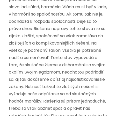
slova lad, súlad, harmónia. Vláda musí byť v lade,
v harmónii so spoločnosťou. Ak tomu tak nie je,
dochádza k rozpadu spoločnosti. Deje sa to
práve dnes. Riešenia nápravy tohto stavu nie sú
nijako zložité, spoločnosť sa však zamotáva do
zložitejších a komplikovaniejších riešení. Na
všetko je potrebný zákon, všetko je potrebné
riadiť a usmerňovať. Tento stav vypovedá o
tom, že skutočne žijeme v disharmónii so svojím
okolím. Svojim egoizmom, neochotou podriadiť
sa, aj tak dokážeme obísť aj najsofistikovaniešie
zákony. Nutnosť takýchto zložitých riešení si
vyžaduje naše odpútanie sa od skutočných
hodnôt morálky. Riešenia sú pritom jednoduché,
treba sa však obzrieť späť a opraviť náš
rebríček hodnôt. Keďže pre mnohých z nás je to