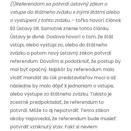
(1)Referendom sa potvrdí ústavný zákon o
vstupe do štátneho zväzku s inými štátmi alebo
o vystúpení z tohto zväzku.
– toľko hovorí článok
93 Ústavy SR. Samotné znenie tohto článku
Ústavy je divné. Doslova hovorí o tom, že štát
vstúpi, alebo vystúpi zo, alebo do štátneho
zväzku a potom nový ústavný zákon potvrdí
referendum. Dovolím si podotknúť, že postup by
mal byť opačný. Najskôr by referendum malo
vložiť mandát do rúk predstaviteľov moci a až
následne by malo dôjsť k jednaniam o vstupe,
alebo výstupe zo štátneho zväzku. Takisto je
zcestné predpokladať, že referendum to
potvrdí. Môže to aj nepotvrdiť. Tento zákon
akoby napovedal, že referendum bude musieť
potvrdiť vzniknutý stav. Fakt si neviem