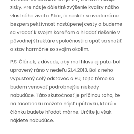
zisky. Pre nás je dôležité zvýšenie kvality nášho
vlastného života. Skôr, či neskôr si uvedomíme
bezperspektívnosť nastúpenej cesty a budeme
sa vracať k svojim koreňom a hľadať riešenie v
pôvodnej štruktúre spoločnosti a opäť sa snažiť
o stav harmónie so svojim okolím.
P.S. Článok, z dôvodu, aby mal hlavu aj pätu, bol
upravený ráno v nedeľu 21.4.2013. Bol z neho
vypustený celý odstavec o EU, tejto téme sa
budem venovať podrobnejšie niekedy
nabudúce. Táto skutočnosť je príčinou toho, že
na facebooku môžete nájsť upútavku, ktorú v
článku budete hľadať márne. Určite ju však
nájdete nabudúce.