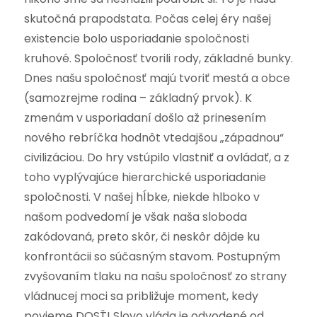
skutočná prapodstata. Počas celej éry našej
existencie bolo usporiadanie spoločnosti
kruhové. Spoločnosť tvorili rody, základné bunky.
Dnes našu spoločnosť majú tvoriť mestá a obce
(samozrejme rodina – základný prvok). K
zmenám v usporiadaní došlo až prinesením
nového rebríčka hodnôt vtedajšou „západnou“
civilizáciou. Do hry vstúpilo vlastniť a ovládať, a z
toho vyplývajúce hierarchické usporiadanie
spoločnosti. V našej hĺbke, niekde hlboko v
našom podvedomí je však naša sloboda
zakódovaná, preto skôr, či neskôr dôjde ku
konfrontácii so súčasným stavom. Postupným
zvyšovaním tlaku na našu spoločnosť zo strany
vládnucej moci sa približuje moment, kedy
povieme DOSŤ! Slovo vláda je odvodené od