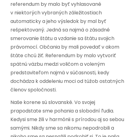
referendum by malo byť vyhlasované
v niektorých vybraných záležitostiach
automaticky a jeho výsledok by mal byť
rešpektovaný. Jedná sa najmä o zásadné
smerovanie štátu a vzdanie sa štátu svojich
právomocí. Občania by mali povedať v akom
štáte chcú žiť. Referendum by malo vytvoriť
spätnú väzbu medzi voličom a voleným
predstaviteľom najmä v súčasnosti, kedy
dochádza k oddeleniu moci od túžob ostatných
členov spoločnosti.
Naše korene sú slovanské. Vo svojej
prapodstate sme pohania a slobodní ľudia.
Kedysi sme žili v harmónii s prírodou aj so sebou
samými. Nikdy sme sa nikomu nepodrobili a
nikoho sme sa nesnažili podrobiť si. To je naša