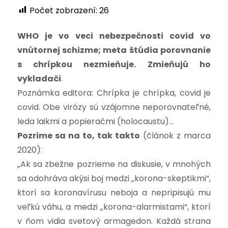
Počet zobrazení:
26
WHO je vo veci nebezpečnosti covid vo
vnútornej schizme; meta štúdia porovnanie
s chrípkou nezmieňuje. Zmieňujú ho
vykladači
.
Poznámka editora: Chrípka je chrípka, covid je
covid. Obe virózy sú vzájomne neporovnateľné,
leda laikmi a popieračmi (holocaustu)…
Pozrime sa na to, tak takto
(článok z marca
2020):
„Ak sa zbežne pozrieme na diskusie, v mnohých
sa odohráva akýsi boj medzi „korona-skeptikmi“,
ktorí sa koronavírusu neboja a nepripisujú mu
veľkú váhu, a medzi „korona-alarmistami“, ktorí
v ňom vidia svetový armagedon. Každá strana