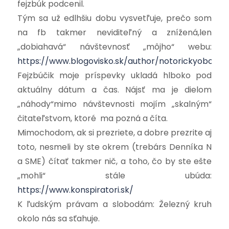
fejzbúk podcenil.
Tým sa už edlhšiu dobu vysvetľuje, prečo som
na fb takmer neviditeľný a znížená,len
„dobiahavá“ návštevnosť „môjho“ webu:
https://www.blogovisko.sk/author/notorickyobcan
Fejzbúčik moje príspevky ukladá hlboko pod
aktuálny dátum a čas. Nájsť ma je dielom
„náhody“mimo návštevnosti mojím „skalným“
čitateľstvom, ktoré ma pozná a číta.
Mimochodom, ak si prezriete, a dobre prezrite aj
toto, nesmeli by ste okrem (trebárs Denníka N
a SME) čítať takmer nič, a toho, čo by ste ešte
„mohli“ stále ubúda:
https://www.konspiratori.sk/
K ľudským právam a slobodám: Železný kruh
okolo nás sa sťahuje.