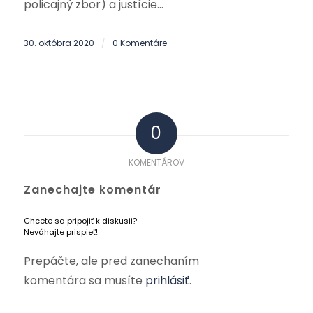
policajný zbor) a justície…
30. októbra 2020
0 Komentáre
/
0
KOMENTÁROV
Zanechajte komentár
Chcete sa pripojiť k diskusii?
Neváhajte prispieť!
Prepáčte, ale pred zanechaním
komentára sa musíte
prihlásiť
.