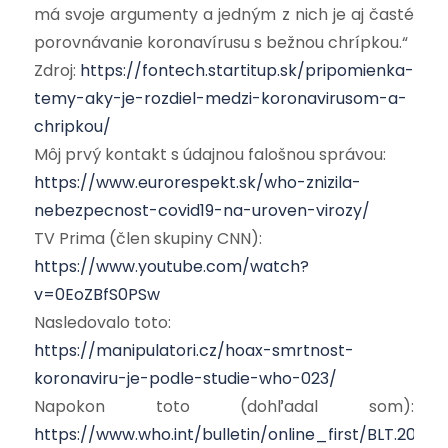
má svoje argumenty a jedným z nich je aj časté
porovnávanie koronavírusu s bežnou chrípkou.“
Zdroj:
https://fontech.startitup.sk/pripomienka-
temy-aky-je-rozdiel-medzi-koronavirusom-a-
chripkou/
Môj prvý kontakt s údajnou falošnou správou:
https://www.eurorespekt.sk/who-znizila-
nebezpecnost-covid19-na-uroven-virozy/
TV Prima (člen skupiny CNN):
https://www.youtube.com/watch?
v=0EoZBfS0PSw
Nasledovalo toto:
https://manipulatori.cz/hoax-smrtnost-
koronaviru-je-podle-studie-who-023/
Napokon toto (dohľadal som):
https://www.who.int/bulletin/online_first/BLT.20.26