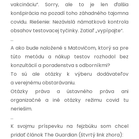
vakcináciu“. Sorry, ale to je len ďalšia
konšpirácia na pozadí toho záhadného tajomna
covidu. Riešenie: Nezávislá námatková kontrola
obsahov testovacej tyčinky. Zatiaľ „vypípajte“.
…
A ako bude naložené s Matovičom, ktorý sa pre
túto metódu a nákup testov rozhodol bez
konzultácií a poradenstva s odborníkmi?
To sú ale otázky k výberu dodávateľov
a verejnému obstarávaniu.
Otázky práva a ústavného práva ani
organizačné a iné otázky režimu covid tu
neriešim.
…
K svojmu príspevku na fejzbúku som chcel
pridať článok The Guardian (štvrtý link zhora):