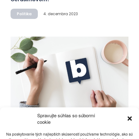
Politika
4. decembra 2023
Spravujte súhlas so súbormi
Ficova vláda a médiá…
cookie
Na poskytovanie tých najlepších skúseností používame technológie, ako sú
Politika
4. decembra 2023