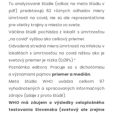
Tu analyzované štúdie (odkaz na meta štúdiu v
pdf) predstavujú 82 rôznych odhadov miery
úmrtnosti na covid, nie sú ale reprezentatívne
pre všetky krajiny a miesta vo svete.
Väčšina štúdií pochádza z lokalít s úmrtnosťou
„na covid“ vyššou ako celkový priemer.
Odvodená stredná miera úmrtnosti na infekciu v
lokalitách s úmrtnosťou na covid nižšou ako je
svetový priemer je nízka (0,09%).“
Poznámka editora: Pracuje sa s dichotómiou
a významami pojmov
priemer a medián
.
Meta štúdia WHO uvádza celkom 97
vyhodnotených a spracovaných informačných
zdrojov (údaje z proto štúdií).
WHO má záujem o výsledky celoplošného
testovania Slovenska (svetový ale zrejme