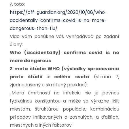
A toto:
https://off-guardian.org/2020/10/08/who-
accidentally-confirms-covid-is-no-more-
dangerous-than-flu/
Viac vám ponúkne váš vyhľadávač po zadaní
úlohy:
Who (accidentally) confirms covid is no
more dangerous
Z meta štúdie WHO (výsledky spracovania
proto štúdií z celého sveta
(strana 7,
zjednodušený a skrátený preklad):
„Miera úmrtnosti na infekciu nie je pevnou
fyzikálnou konštantou a môže sa výrazne líšiť
miestom, štruktúrou populácie, kombináciou
prípadov infikovaných a zosnulých, a ďalších,
miestnych a iných faktorov.