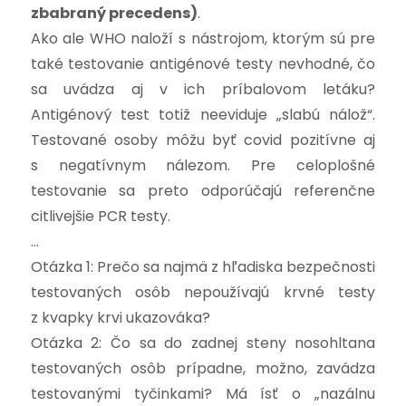
zbabraný precedens)
.
Ako ale WHO naloží s nástrojom, ktorým sú pre
také testovanie antigénové testy nevhodné, čo
sa uvádza aj v ich príbalovom letáku?
Antigénový test totiž neeviduje „slabú nálož“.
Testované osoby môžu byť covid pozitívne aj
s negatívnym nálezom. Pre celoplošné
testovanie sa preto odporúčajú referenčne
citlivejšie PCR testy.
…
Otázka 1: Prečo sa najmä z hľadiska bezpečnosti
testovaných osôb nepoužívajú krvné testy
z kvapky krvi ukazováka?
Otázka 2: Čo sa do zadnej steny nosohltana
testovaných osôb prípadne, možno, zavádza
testovanými tyčinkami? Má ísť o „nazálnu