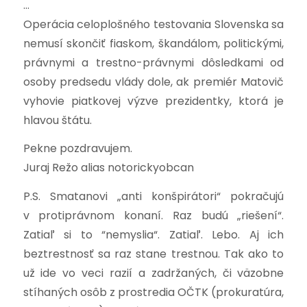
…
Operácia celoplošného testovania Slovenska sa
nemusí skončiť fiaskom, škandálom, politickými,
právnymi a trestno-právnymi dôsledkami od
osoby predsedu vlády dole, ak premiér Matovič
vyhovie piatkovej výzve prezidentky, ktorá je
hlavou štátu.
Pekne pozdravujem.
Juraj Režo alias notorickyobcan
P.S. Smatanovi „anti konšpirátori“ pokračujú
v protiprávnom konaní. Raz budú „riešení“.
Zatiaľ si to “nemyslia“. Zatiaľ. Lebo. Aj ich
beztrestnosť sa raz stane trestnou. Tak ako to
už ide vo veci razií a zadržaných, či väzobne
stíhaných osôb z prostredia OČTK (prokuratúra,