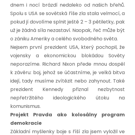
dnem i nocí brázdí nedaleko od našich břehů.
Spolu s USA se sovětská říše zla stala velmocí, a
pokud jí dovolíme splnit ještě 2 – 3 pětiletky, pak
už je žádná síla nezastaví. Naopak, řeč může být
o zániku Ameriky a celého svobodného světa.
Nejsem první prezident USA, který pochopil, že
vojensky a ekonomickou blokádou Sověty
neporazíme. Richard Nixon přede mnou dospěl
k závěru: boj, jehož se účastníme, je velká bitva
idejí, tady musíme zvítězit nebo zahynout. Také
prezident Kennedy přiznal nezbytnost
nepřetržitého ideologického útoku na
komunismus.
Projekt Pravda ako kolosálny program
demokracie
Základní myšlenky boje s říší zla jsem vyložil ve