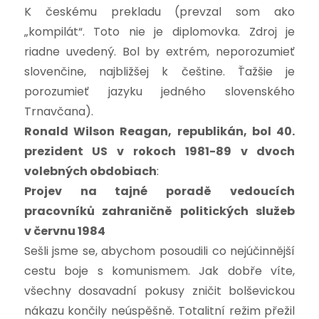
K českému prekladu (prevzal som ako
„kompilát“. Toto nie je diplomovka. Zdroj je
riadne uvedený. Bol by extrém, neporozumieť
slovenčine, najbližšej k češtine. Ťažšie je
porozumieť jazyku jedného slovenského
Trnavčana).
Ronald Wilson Reagan, republikán, bol 40.
prezident US v rokoch 1981-89 v dvoch
volebných obdobiach
:
Projev na tajné poradě vedoucích
pracovníků zahraničně politických služeb
v červnu 1984
Sešli jsme se, abychom posoudili co nejúčinnější
cestu boje s komunismem. Jak dobře víte,
všechny dosavadní pokusy zničit bolševickou
nákazu končily neúspěšně. Totalitní režim přežil