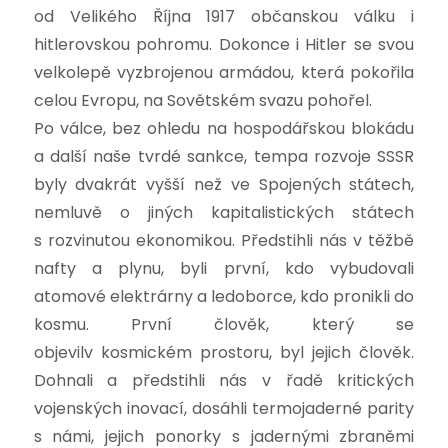
od Velikého Října 1917 občanskou válku i
hitlerovskou pohromu. Dokonce i Hitler se svou
velkolepě vyzbrojenou armádou, která pokořila
celou Evropu, na Sovětském svazu pohořel.
Po válce, bez ohledu na hospodářskou blokádu
a další naše tvrdé sankce, tempa rozvoje SSSR
byly dvakrát vyšší než ve Spojených státech,
nemluvě o jiných kapitalistických státech
s rozvinutou ekonomikou. Předstihli nás v těžbě
nafty a plynu, byli první, kdo vybudovali
atomové elektrárny a ledoborce, kdo pronikli do
kosmu. První člověk, který se
objevilv kosmickém prostoru, byl jejich člověk.
Dohnali a předstihli nás v řadě kritických
vojenských inovací, dosáhli termojaderné parity
s námi, jejich ponorky s jadernými zbraněmi