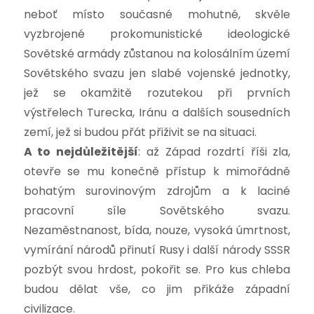
neboť místo současné mohutné, skvěle
vyzbrojené prokomunistické ideologické
Sovětské armády zůstanou na kolosálním území
Sovětského svazu jen slabé vojenské jednotky,
jež se okamžitě rozutekou při prvních
výstřelech Turecka, Iránu a dalších sousedních
zemí, jež si budou přát přiživit se na situaci.
A to nejdůležitější
: až Západ rozdrtí říši zla,
otevře se mu konečně přístup k mimořádně
bohatým surovinovým zdrojům a k laciné
pracovní síle Sovětského svazu.
Nezaměstnanost, bída, nouze, vysoká úmrtnost,
vymírání národů přinutí Rusy i další národy SSSR
pozbýt svou hrdost, pokořit se. Pro kus chleba
budou dělat vše, co jim přikáže západní
civilizace.