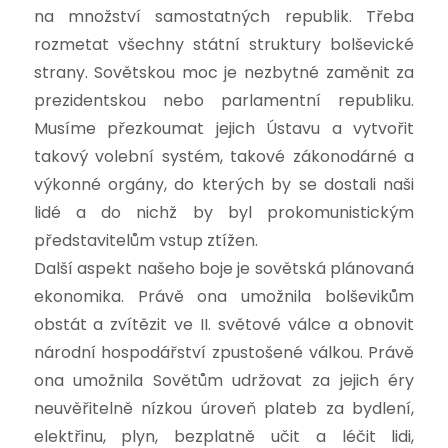
na množství samostatných republik. Třeba
rozmetat všechny státní struktury bolševické
strany. Sovětskou moc je nezbytné zaměnit za
prezidentskou nebo parlamentní republiku.
Musíme přezkoumat jejich Ústavu a vytvořit
takový volební systém, takové zákonodárné a
výkonné orgány, do kterých by se dostali naši
lidé a do nichž by byl prokomunistickým
představitelům vstup ztížen.
Další aspekt našeho boje je sovětská plánovaná
ekonomika. Právě ona umožnila bolševikům
obstát a zvítězit ve II. světové válce a obnovit
národní hospodářství zpustošené válkou. Právě
ona umožnila Sovětům udržovat za jejich éry
neuvěřitelně nízkou úroveň plateb za bydlení,
elektřinu, plyn, bezplatně učit a léčit lidi,