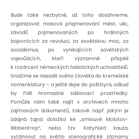
Bude také nezbytné, až toho dosáhneme,
organizovat masová přejmenování měst, ulic,
závodů pojmenovaných po hrdinných
bojovnících za revoluci, za sovětskou moc, za
socialismus, po vynikajících sovětských
vojevůdcích, kteří významně přispěli
k rozdrcení německých fašistických uchvatitelů.
Snažíme se nasadit svého člověka do kremelské
nomenklatury – a ještě lépe do politbyra, odkud
by řídil hromadné sdělovací prostředky.
Pomůže nám také najít v archivech mnoho
zajímavých dokumentů, takové např. jakým je
údajná tajná doložka ke „smlouvě Molotov-
Ribbentrop“, nebo tzv. Katyňská kauza,
vytáhnout na světlo stenografické záznamy