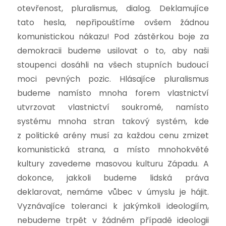
otevřenost, pluralismus, dialog. Deklamujíce
tato hesla, nepřipouštíme ovšem žádnou
komunistickou nákazu! Pod zástěrkou boje za
demokracii budeme usilovat o to, aby naši
stoupenci dosáhli na všech stupních budoucí
moci pevných pozic. Hlásajíce pluralismus
budeme namísto mnoha forem vlastnictví
utvrzovat vlastnictví soukromé, namísto
systému mnoha stran takový systém, kde
z politické arény musí za každou cenu zmizet
komunistická strana, a místo mnohokvěté
kultury zavedeme masovou kulturu Západu. A
dokonce, jakkoli budeme lidská práva
deklarovat, nemáme vůbec v úmyslu je hájit.
Vyznávajíce toleranci k jakýmkoli ideologiím,
nebudeme trpět v žádném případě ideologii