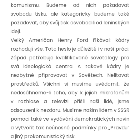
komunismu. Budeme od nich požadovat
svobodu tisku, ale kategoricky budeme také
požadovat, aby svůj tisk osvobodili od leninských
idejí.
Velký Američan Henry Ford říkával: kádry
rozhodují vše. Toto heslo je důležité i v naší práci.
Západ potřebuje kvalifikované sovětology pro
svá ideologická centra. A takové kádry je
nezbytné připravovat v Sovětech. Nelitovat
prostředků. Všichni si musíme uvědomit, že
nedosáhneme-li toho, aby k jejich mikrofonům
v rozhlase a televizi přišli naši lidé, jsme
odsouzeni k nezdaru. Musíme našim lidem v SSSR
pomoci také ve vydávání demokratických novin
a vytvořit tak neúnosné podmínky pro „Pravdu“
a jiný prokomunistický tisk.