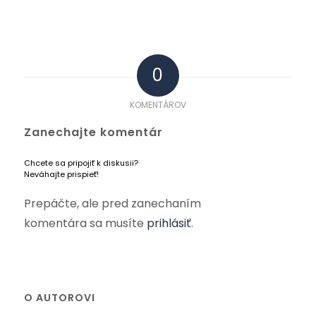
0
KOMENTÁROV
Zanechajte komentár
Chcete sa pripojiť k diskusii?
Neváhajte prispieť!
Prepáčte, ale pred zanechaním
komentára sa musíte
prihlásiť
.
O AUTOROVI