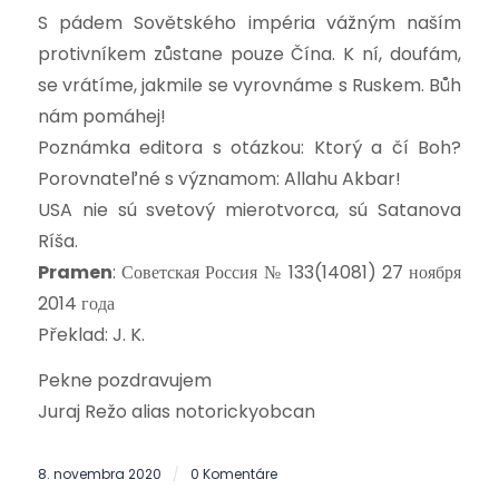
S pádem Sovětského impéria vážným naším
protivníkem zůstane pouze Čína. K ní, doufám,
se vrátíme, jakmile se vyrovnáme s Ruskem. Bůh
nám pomáhej!
Poznámka editora s otázkou: Ktorý a čí Boh?
Porovnateľné s významom: Allahu Akbar!
USA nie sú svetový mierotvorca, sú Satanova
Ríša.
Pramen
: Советская Россия № 133(14081) 27 ноября
2014 года
Překlad: J. K.
Pekne pozdravujem
Juraj Režo alias notorickyobcan
8. novembra 2020
0 Komentáre
/