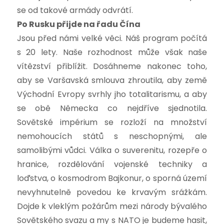
se od takové armády odvrátí.
Po Rusku přijde na řadu Čína
Jsou před námi velké věci. Náš program počítá
s 20 lety. Naše rozhodnost může však naše
vítězství přiblížit. Dosáhneme nakonec toho,
aby se Varšavská smlouva zhroutila, aby země
Východní Evropy svrhly jho totalitarismu, a aby
se obě Německa co nejdříve sjednotila.
Sovětské impérium se rozloží na množství
nemohoucích států s neschopnými, ale
samolibými vůdci. Válka o suverenitu, rozepře o
hranice, rozdělování vojenské techniky a
loďstva, o kosmodrom Bajkonur, o sporná území
nevyhnutelně povedou ke krvavým srážkám.
Dojde k vleklým požárům mezi národy bývalého
Sovětského svazu a my s NATO je budeme hasit,