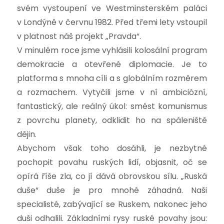
svém vystoupení ve Westminsterském paláci
v Londýně v červnu 1982. Před třemi lety vstoupil
v platnost náš projekt „Pravda“.
V minulém roce jsme vyhlásili kolosální program
demokracie a otevřené diplomacie. Je to
platforma s mnoha cíli a s globálním rozměrem
a rozmachem. Vytyčili jsme v ní ambiciózní,
fantastický, ale reálný úkol: smést komunismus
z povrchu planety, odklidit ho na spáleniště
dějin.
Abychom však toho dosáhli, je nezbytné
pochopit povahu ruských lidí, objasnit, oč se
opírá říše zla, co jí dává obrovskou sílu. „Ruská
duše“ duše je pro mnohé záhadná. Naši
specialisté, zabývající se Ruskem, nakonec jeho
duši odhalili. Základními rysy ruské povahy jsou: