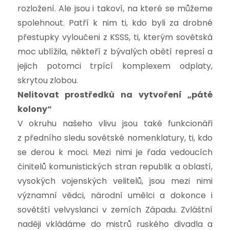
rozložení. Ale jsou i takoví, na které se můžeme
spolehnout. Patří k nim ti, kdo byli za drobné
přestupky vyloučeni z KSSS, ti, kterým sovětská
moc ublížila, někteří z bývalých obětí represí a
jejich potomci trpící komplexem odplaty,
skrytou zlobou.
Nelitovat prostředků na vytvoření „páté
kolony“
V okruhu našeho vlivu jsou také funkcionáři
z předního sledu sovětské nomenklatury, ti, kdo
se derou k moci. Mezi nimi je řada vedoucích
činitelů komunistických stran republik a oblastí,
vysokých vojenských velitelů, jsou mezi nimi
významní vědci, národní umělci a dokonce i
sovětští velvyslanci v zemích Západu. Zvláštní
naději vkládáme do mistrů ruského divadla a