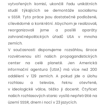
vytvořených komisí, ukončili řadu unikátních
studií týkajících se demontáže socialismu
v SSSR. Tyto práce jsou dostatečně podložené,
cílevědomé a konkrétní. Abychom je realizovali,
reorganizovali jsme a posílili aparáty
zahraničněpolitických úřadů USA v mnoha
zemích.
V současnosti disponujeme rozsáhlou, široce
rozvětvenou sítí našich propagandistických
center na celé planetě. Jen Americká
informační agentura (USIA) má více než 200
oddělení v 129 zemích. A pokud jde o úlohu
rozhlasu a televize, řeknu otevřeně,
v ideologické válce, těžko ji docenit. Čtyřicet
našich rozhlasových stanic vysílá nepřetržitě na
území SSSR, dnem i nocí v 23 jazycích.