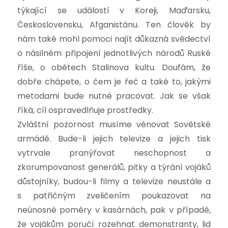
týkající se událostí v Koreji, Maďarsku,
Československu, Afganistánu. Ten člověk by
nám také mohl pomoci najít důkazná svědectví
o násilném připojení jednotlivých národů Ruské
říše, o obětech Stalinova kultu. Doufám, že
dobře chápete, o čem je řeč a také to, jakými
metodami bude nutné pracovat. Jak se však
říká, cíl ospravedlňuje prostředky.
Zvláštní pozornost musíme věnovat Sovětské
armádě. Bude-li jejich televize a jejich tisk
vytrvale pranýřovat neschopnost a
zkorumpovanost generálů, pitky a týrání vojáků
důstojníky, budou-li filmy a televize neustále a
s patřičným zveličením poukazovat na
neúnosné poměry v kasárnách, pak v případě,
že vojákům poručí rozehnat demonstranty, lid