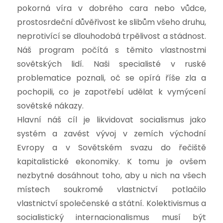
pokorná víra v dobrého cara nebo vůdce,
prostosrdeční důvěřivost ke slibům všeho druhu,
neprotivící se dlouhodobá trpělivost a stádnost.
Náš program počítá s těmito vlastnostmi
sovětských lidí. Naši specialisté v ruské
problematice poznali, oč se opírá říše zla a
pochopili, co je zapotřebí udělat k vymýcení
sovětské nákazy.
Hlavní náš cíl je likvidovat socialismus jako
systém a zavést vývoj v zemích východní
Evropy a v Sovětském svazu do řečiště
kapitalistické ekonomiky. K tomu je ovšem
nezbytné dosáhnout toho, aby u nich na všech
místech soukromé vlastnictví potlačilo
vlastnictví společenské a státní. Kolektivismus a
socialistický internacionalismus musí být