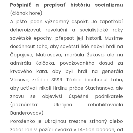
Pošpiniť a prepísať históriu socializmu
(článok hore)
A ještě jeden významný aspekt. Je zapotřebí
deheroizovat revoluční a socialistické roky
sovětské epochy, přepsat její historii. Musíme
dosáhnout toho, aby sovětští lidé nebyli hrdí na
Čapajeva, Matrosova, maršála Žukova, ale na
admirála Kolčaka, považovaného dosud za
krvavého kata, aby byli hrdí na generála
Vlasova, zrádce SSSR. Třeba dosáhnout toho,
aby uctívali nikoli Hrdinu práce Stachanova, ale
znovu se objevivší úspěšné podnikatele
(poznámka: Ukrajina rehabilitovaola
Banderovcov).
Porošenko je Ukrajinou trestne stíhaný alebo
zatiaľ len v pozícii svedka v 14-tich bodoch, od