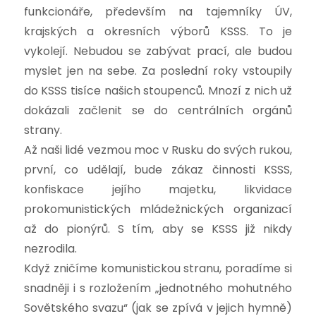
funkcionáře, především na tajemníky ÚV,
krajských a okresních výborů KSSS. To je
vykolejí. Nebudou se zabývat prací, ale budou
myslet jen na sebe. Za poslední roky vstoupily
do KSSS tisíce našich stoupenců. Mnozí z nich už
dokázali začlenit se do centrálních orgánů
strany.
Až naši lidé vezmou moc v Rusku do svých rukou,
první, co udělají, bude zákaz činnosti KSSS,
konfiskace jejího majetku, likvidace
prokomunistických mládežnických organizací
až do pionýrů. S tím, aby se KSSS již nikdy
nezrodila.
Když zničíme komunistickou stranu, poradíme si
snadněji i s rozložením „jednotného mohutného
Sovětského svazu“ (jak se zpívá v jejich hymně)