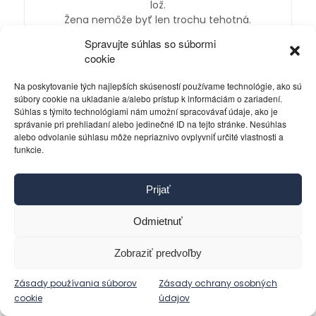
lož.
Žena nemôže byť len trochu tehotná.
Jedinou „ideológiou“, ktorú vyznávam a
Spravujte súhlas so súbormi
prezentujem vo svojich „politikách“ je
cookie
ideológia a politika pravdy a zdravého
rozumu.
Na poskytovanie tých najlepších skúseností používame technológie, ako sú
súbory cookie na ukladanie a/alebo prístup k informáciám o zariadení.
Súhlas s týmito technológiami nám umožní spracovávať údaje, ako je
správanie pri prehliadaní alebo jedinečné ID na tejto stránke. Nesúhlas
alebo odvolanie súhlasu môže nepriaznivo ovplyvniť určité vlastnosti a
funkcie.
Obľúbené
Prijať
Aký zmysel má zápis do zoznamu
Odmietnuť
hospodárskych subjektov...
16. októbra 2023 - 0:00
Zobraziť predvoľby
Ako získať verejné zákazky?
Zásady používania súborov
Zásady ochrany osobných
27. novembra 2023 - 0:00
cookie
údajov
Obamov boj s časom o záchranu