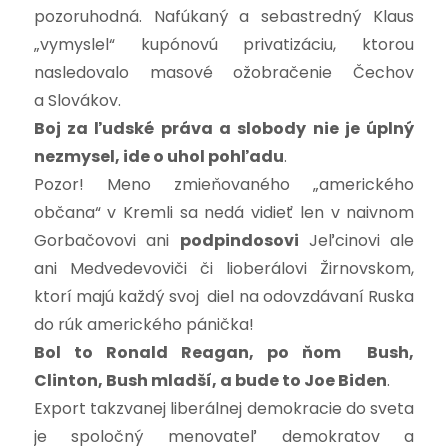
pozoruhodná. Nafúkaný a sebastredný Klaus
„vymyslel“ kupónovú privatizáciu, ktorou
nasledovalo masové ožobračenie Čechov
a Slovákov.
Boj za ľudské práva a slobody nie je úplný
nezmysel, ide o uhol pohľadu
.
Pozor! Meno zmieňovaného „amerického
občana“ v Kremli sa nedá vidieť len v naivnom
Gorbačovovi ani
podpindosovi
Jeľcinovi ale
ani Medvedevoviči či lioberálovi Žirnovskom,
ktorí majú každý svoj diel na odovzdávaní Ruska
do rúk amerického pánička!
Bol to Ronald Reagan, po ňom Bush,
Clinton, Bush mladší, a bude to Joe Biden
.
Export takzvanej liberálnej demokracie do sveta
je spoločný menovateľ demokratov a