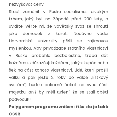
nezvyšovat ceny.
Stačí zaměnit v Rusku socialismus divokým
trhem, jaký byl na Západě před 200 lety, a
uvidíte, věřte mi, že Sovětský svaz se zhroutí
jako domeček z karet. Nedávno vědci
Harvardské univerzity přišli se zajímavou
myšlenkou. Aby privatizace státního vlastnictví
v Rusku proběhla bezbolestně, třeba dát
každému, zdůrazňuji každému, jakýsi kupón nebo
šek na část tohoto vlastnictví. Lidé, kteří prožili
válku a pak ještě 2 roky po válce „lístkový
systém“, budou pokorně čekat na svou část
majetku, aniž by měli tušení, že se stali obětí
podvodu!!!
Polygonem programu zničení říše zla je také
ČSSR