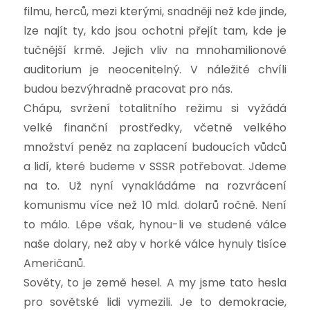
filmu, herců, mezi kterými, snadněji než kde jinde,
lze najít ty, kdo jsou ochotni přejít tam, kde je
tučnější krmě. Jejich vliv na mnohamilionové
auditorium je neocenitelný. V náležité chvíli
budou bezvýhradně pracovat pro nás.
Chápu, svržení totalitního režimu si vyžádá
velké finanční prostředky, včetně velkého
množství peněz na zaplacení budoucích vůdců
a lidí, které budeme v SSSR potřebovat. Jdeme
na to. Už nyní vynakládáme na rozvrácení
komunismu více než 10 mld. dolarů ročně. Není
to málo. Lépe však, hynou-li ve studené válce
naše dolary, než aby v horké válce hynuly tisíce
Američanů.
Sověty, to je země hesel. A my jsme tato hesla
pro sovětské lidi vymezili. Je to demokracie,