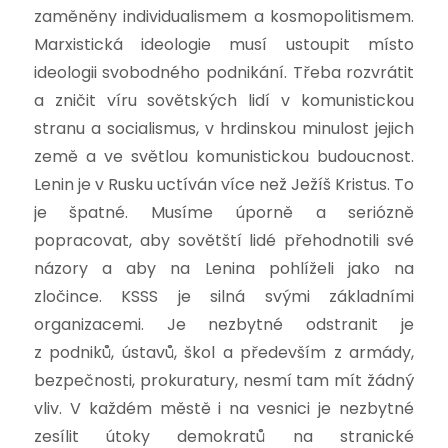
zaměněny individualismem a kosmopolitismem.
Marxistická ideologie musí ustoupit místo
ideologii svobodného podnikání. Třeba rozvrátit
a zničit víru sovětských lidí v komunistickou
stranu a socialismus, v hrdinskou minulost jejich
země a ve světlou komunistickou budoucnost.
Lenin je v Rusku uctíván více než Ježíš Kristus. To
je špatné. Musíme úporně a seriózně
popracovat, aby sovětští lidé přehodnotili své
názory a aby na Lenina pohlíželi jako na
zločince. KSSS je silná svými základními
organizacemi. Je nezbytné odstranit je
z podniků, ústavů, škol a především z armády,
bezpečnosti, prokuratury, nesmí tam mít žádný
vliv. V každém městě i na vesnici je nezbytné
zesílit útoky demokratů na stranické