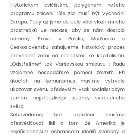
Historickým cvičištěm, polygonem našeho
programu zničení říše zla musí být Východní
Evropa. Tady už jsme do celé věci vložili mnoho
prostředků. Je načase, aby se nám dostalo
odměny. Právě v Polsku, Maďarsku a
Československu zahajujeme historický proces
převedení zemí od socialismu ke kapitalismu.
„Odstřelíme“ tak Varšavskou smlouvu i Radu
vzájemné hospodářské pomoci zevnitř. Při
útocích na komunismus musíme vytrvale
ukazovat světu, především však socialistickým
zemím, nejpřitažlivější stránky svobodného
světa.
Sebevědomě, bez uzardění musíme
přesvědčovat lidi o tom, že Amerika je
nejdůslednějším ochráncem ideálů svobody a