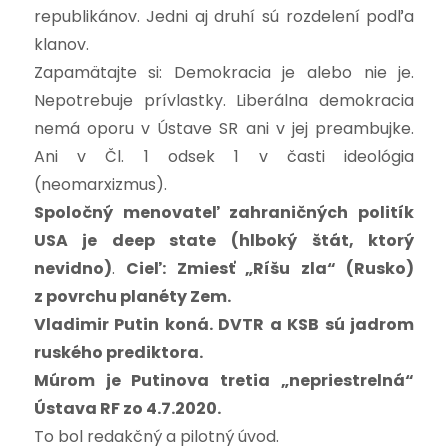
republikánov. Jedni aj druhí sú rozdelení podľa
klanov.
Zapamätajte si: Demokracia je alebo nie je.
Nepotrebuje prívlastky. Liberálna demokracia
nemá oporu v Ústave SR ani v jej preambujke.
Ani v Čl. 1 odsek 1 v časti ideológia
(neomarxizmus).
Spoločný menovateľ zahraničných politík
USA je deep state (hlboký štát, ktorý
nevidno)
.
Cieľ: Zmiesť „Ríšu zla“ (Rusko)
z povrchu planéty Zem.
Vladimir Putin koná. DVTR a KSB sú jadrom
ruského prediktora.
Múrom je Putinova tretia „nepriestrelná“
Ústava RF zo 4.7.2020.
To bol redakčný a pilotný úvod.