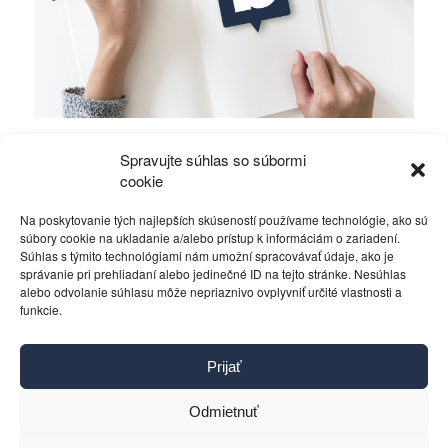
Mierové rozhovory vedú Zalužný s
Spravujte súhlas so súbormi
Gerasimovom?
cookie
Na poskytovanie tých najlepších skúseností používame technológie, ako sú
Politika
4. decembra 2023
súbory cookie na ukladanie a/alebo prístup k informáciám o zariadení.
Súhlas s týmito technológiami nám umožní spracovávať údaje, ako je
správanie pri prehliadaní alebo jedinečné ID na tejto stránke. Nesúhlas
alebo odvolanie súhlasu môže nepriaznivo ovplyvniť určité vlastnosti a
funkcie.
Kontakt
Prijať
Pravidlá používania
Reklama
Odmietnuť
Cookies