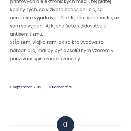
printových a elektronických médií, tej piatej
kolóny tých, čo v živote nedosiahli nič, sa
nemienim vyjadrovať. Tiež k jeho diplomovke, už
som sa vyjadril. Aj k jeho úcte k židovstvu a
antisemitizmu.
Stĺp sem, vlajka tam, ak sa kto vydáva za
národniara, mal by byť absolútnym vzorom v
používaní spisovnej slovenčiny.
1. septembra 2019
0 Komentáre
/
0