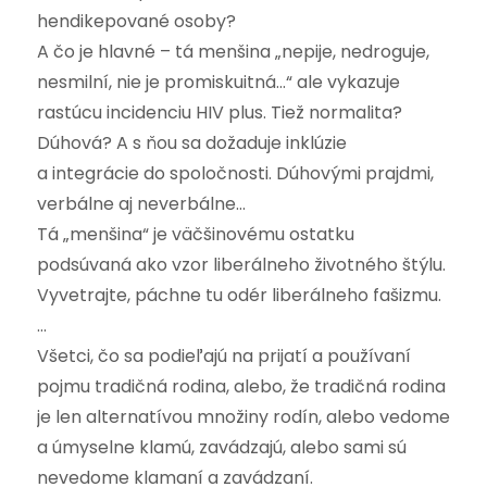
hendikepované osoby?
A čo je hlavné – tá menšina „nepije, nedroguje,
nesmilní, nie je promiskuitná…“ ale vykazuje
rastúcu incidenciu HIV plus. Tiež normalita?
Dúhová? A s ňou sa dožaduje inklúzie
a integrácie do spoločnosti. Dúhovými prajdmi,
verbálne aj neverbálne…
Tá „menšina“ je väčšinovému ostatku
podsúvaná ako vzor liberálneho životného štýlu.
Vyvetrajte, páchne tu odér liberálneho fašizmu.
…
Všetci, čo sa podieľajú na prijatí a používaní
pojmu tradičná rodina, alebo, že tradičná rodina
je len alternatívou množiny rodín, alebo vedome
a úmyselne klamú, zavádzajú, alebo sami sú
nevedome klamaní a zavádzaní.