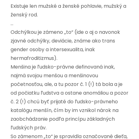
Existuje len mužské a ženské pohlavie, mužský a
ženský rod.
…
Odchýlkou je zámeno „to“ (ide o aj o navonok
zjavné odchýlky, deviácie, známe ako trans
gender osoby a intersexualita, inak
hermafroditizmus).
Menšina je ľudsko-právne definovaná inak,
najmä svojou menšou a menšinovou
početnosťou, ale, a tu pozor č. 1 (!) tá bola a je
od počiatku ľudstva a ostane anomáliou a pozor
č. 2 (!) chcú byť prijaté do ľudsko-právneho
katalógu menšín, čím by im vznikol nárok na
zaobchádzanie podľa princípu základných
ľudských práv.
So zámenom „to“ je spravidla označované dieťa,