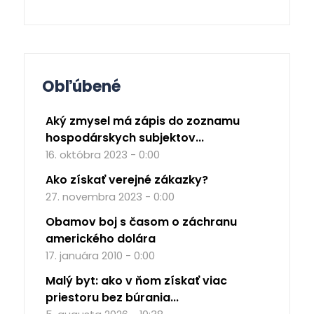
Obľúbené
Aký zmysel má zápis do zoznamu
hospodárskych subjektov...
16. októbra 2023 - 0:00
Ako získať verejné zákazky?
27. novembra 2023 - 0:00
Obamov boj s časom o záchranu
amerického dolára
17. januára 2010 - 0:00
Malý byt: ako v ňom získať viac
priestoru bez búrania...