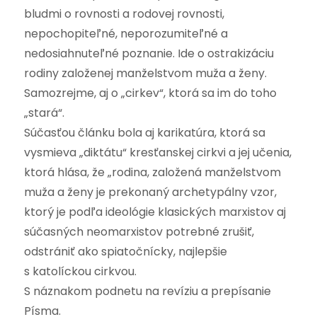
bludmi o rovnosti a rodovej rovnosti,
nepochopiteľné, neporozumiteľné a
nedosiahnuteľné poznanie. Ide o ostrakizáciu
rodiny založenej manželstvom muža a ženy.
Samozrejme, aj o „cirkev“, ktorá sa im do toho
„stará“.
Súčasťou článku bola aj karikatúra, ktorá sa
vysmieva „diktátu“ kresťanskej cirkvi a jej učenia,
ktorá hlása, že „rodina, založená manželstvom
muža a ženy je prekonaný archetypálny vzor,
ktorý je podľa ideológie klasických marxistov aj
súčasných neomarxistov potrebné zrušiť,
odstrániť ako spiatočnícky, najlepšie
s katolíckou cirkvou.
S náznakom podnetu na revíziu a prepísanie
Písma.