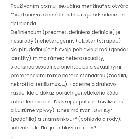
Používaním pojmu „sexuálna menšina“ sa otvára
Overtonovo okno á la definiens je odvodené od
definienda.
Definiendum (predmet, definiens definície) je
nesúrodý (neheterogénny) cluster (strapec)
skupín, definujúcich svoje pohlavie a rod (gender
identity) mimo rámec heterosexuality,
s odlišnou sexuálnou orientáciou a sexuálnymi
preferenciami mimo hetero štandardu (zoofília,
nekrofília, fetišizmus, …). Početne a druhovo
rastie. Ide o dôkaz porúch genetického kódu
zatiaľ len minima ľudskej populácie (civilizačné
a kultúrne vplyvy). Dnes má tvar LGBTIQP
(pedofília) a znamienko „+“ (pohlavia a rody);
schválne, koľko je pohlaví a rodov?
…