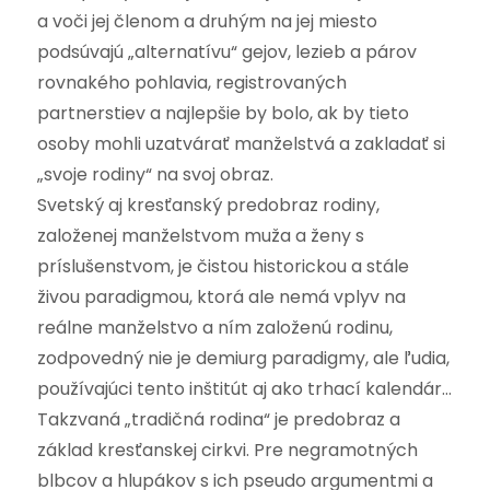
a voči jej členom a druhým na jej miesto
podsúvajú „alternatívu“ gejov, lezieb a párov
rovnakého pohlavia, registrovaných
partnerstiev a najlepšie by bolo, ak by tieto
osoby mohli uzatvárať manželstvá a zakladať si
„svoje rodiny“ na svoj obraz.
Svetský aj kresťanský predobraz rodiny,
založenej manželstvom muža a ženy s
príslušenstvom, je čistou historickou a stále
živou paradigmou, ktorá ale nemá vplyv na
reálne manželstvo a ním založenú rodinu,
zodpovedný nie je demiurg paradigmy, ale ľudia,
používajúci tento inštitút aj ako trhací kalendár…
Takzvaná „tradičná rodina“ je predobraz a
základ kresťanskej cirkvi. Pre negramotných
blbcov a hlupákov s ich pseudo argumentmi a