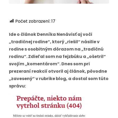
Počet zobrazení:
17
Ide o článok Denníka Nenávisť aj voči
„tradičnej rodine“, ktorý „riešil“ násilie v
rodine s osobitným dôrazom na „tradičnú
rodinu“. Zdieľal som na fejzbúku a „ošetril“
svojím „komentárom“. Dnes som pri
prezeraní reakcií otvoril aj článok, pôvodne
„zavesený“ v rubrike blog, a dostal som túto
správu: