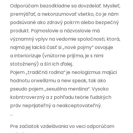
Odporúčam bezodkladne sa dovzdelať. Myslieť,
premýšľať, a nekonzumovať všetko, čo je nám
podsúvané ako zdravý pokrm alebo bezpečný
produkt. Pojmoslovie a názvoslovie má
významný vplyv na vedomie spoločnosti, ktorá,
najmä jej laická časť si „nové pojmy“ osvojuje
a interiorizuje (vnútorne prijíma, je s nimi
stotožnený) a šíri ich ďalej..
Pojem „tradičná rodina“ je neologizmus majúci
hodnotu orwellizmu a new speak, tak ako
pseudo pojem „sexuálna menšina“. Vysoko
kobntroverzný a z pohľadu teórie ľudských
práv neprijateľný a neakceptovateľný.
…
Pre začiatok vzdelávania vo veci odporúčam