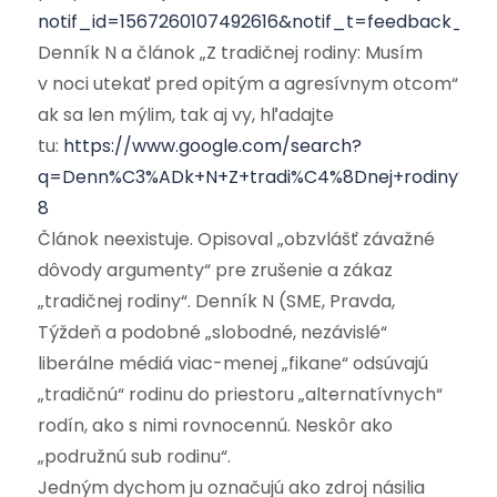
notif_id=1567260107492616&notif_t=feedback_rea
Denník N a článok „Z tradičnej rodiny: Musím
v noci utekať pred opitým a agresívnym otcom“
ak sa len mýlim, tak aj vy, hľadajte
tu:
https://www.google.com/search?
q=Denn%C3%ADk+N+Z+tradi%C4%8Dnej+rodiny%3
8
Článok neexistuje. Opisoval „obzvlášť závažné
dôvody argumenty“ pre zrušenie a zákaz
„tradičnej rodiny“. Denník N (SME, Pravda,
Týždeň a podobné „slobodné, nezávislé“
liberálne médiá viac-menej „fikane“ odsúvajú
„tradičnú“ rodinu do priestoru „alternatívnych“
rodín, ako s nimi rovnocennú. Neskôr ako
„podružnú sub rodinu“.
Jedným dychom ju označujú ako zdroj násilia