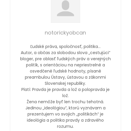
notorickyobcan
Ľudské práva, spoločnosť, politika…
Autor, a občas za slobodou slova „cestujúci“
bloger, pre oblasť ľudských práv a verejných
politík, s orientáciou na nepriestrelné a
osvedčené ľudské hodnoty, písané
preambulou Ústavy, ústavou a zákonmi
Slovenskej republiky.
Platí: Pravda je pravda a lož a polopravda je
lož.
Žena nemôže byť len trochu tehotná.
Jedinou „ideológiou“, ktorú vyznávam a
prezentujem vo svojich „politikách“ je
ideológia a politika pravdy a zdravého
rozumu.