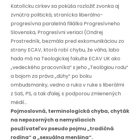
Katolícku cirkev sa pokúša rozložiť zvonka aj
zvnútra politická, stranícka liberálno-
progresívna paralelná filiálka Progresívneho
Slovenska, Progresívni veriaci (Ondrej
Prostredník, bezmála pred exkomunikáciou zo
strany ECAV, ktorá robí chybu, že váha, labo
hada má na Teologickej fakulte ECAV UK ako
„vedeckého pracovníka“ s jeho „Teológiou rodu“
a bojom za práva „dúhy“ po boku
ombudsmanky, vedno a ruka v ruke s liberálmi
z SaS, PS, a tak ďalej, s podporou zmienených
médií…
Pojmoslovná, terminologická chyba, chyták
na nepozorných a nemysliacich
používateľov pseudo pojmu „tradičná
rodina“ a „sexuálna menšina“.