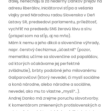
ďalej, nenechajú si za nedeľný Dankov prejav na
adresu liberálov, iniciátorovi stĺpa a vešania
vlajky pred Národnou radou Slovenska v Deň
ústavy SR, predsedovi parlamentu, príležitosť,
vychŕliť na predsedu SNS žeravú lávu a síru
(prispel som na stĺp, aj na mňa).
Mám k nemu a jeho dikcii a slovenčine výhrady,
napr. čerstvý čechizmus „účastniť“ (pozor,
memetika; učíme sa slovenčine od papalášov,
od ktorých očakávame jej perfektné
zvládnutie), brbty podobné jeho milovanému
Gašparovičovi (ktorý nevedel, či myslí sociálne
a koná národne, alebo národne a sociálne,
nevedel, ako mu to vlastne „myslí“…).
Andrej Danko má zrejme poruchu slovotvorby.
K komentárom zmienených protislovenských a