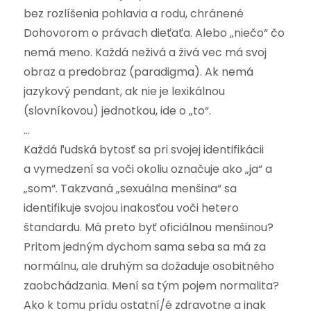
bez rozlíšenia pohlavia a rodu, chránené
Dohovorom o právach dieťaťa. Alebo „niečo“ čo
nemá meno. Každá neživá a živá vec má svoj
obraz a predobraz (paradigma). Ak nemá
jazykový pendant, ak nie je lexikálnou
(slovníkovou) jednotkou, ide o „to“.
…
Každá ľudská bytosť sa pri svojej identifikácii
a vymedzení sa voči okoliu označuje ako „ja“ a
„som“. Takzvaná „sexuálna menšina“ sa
identifikuje svojou inakosťou voči hetero
štandardu. Má preto byť oficiálnou menšinou?
Pritom jedným dychom sama seba sa má za
normálnu, ale druhým sa dožaduje osobitného
zaobchádzania. Mení sa tým pojem normalita?
Ako k tomu prídu ostatní/é zdravotne a inak