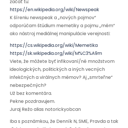
začať tu:
https://en.wikipedia.org/wiki/Newspeak
K šíreniu newspeak a „nových pojmov“
odporúčam štúdium memetiky a pojmu „mém“
ako nástroj mediálnej manipulácie verejnosti:
https://cs.wikipedia.org/wiki/Memetika
https://sk.wikipedia.org/wiki/M%C3%A9m
Viete, že môžete byť infikovaní/né množstvom
ideologických, politických a iných vecných
infekčných a virálnych mémov? Aj „smrteľne“
nebezpečných?
Už bez komentára.
Pekne pozdravujem.
Juraj Režo alias notorickyobcan
Iba s poznámkou, že Denník N, SME, Pravda a tak