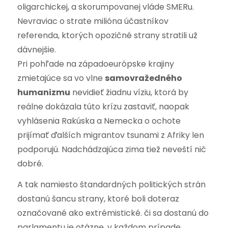
oligarchickej, a skorumpovanej vláde SMERu.
Nevraviac o strate milióna účastníkov
referenda, ktorých opozičné strany stratili už
dávnejšie.
Pri pohľade na západoeurópske krajiny
zmietajúce sa vo vlne
samovražedného
humanizmu
nevidieť žiadnu víziu, ktorá by
reálne dokázala túto krízu zastaviť, naopak
vyhlásenia Rakúska a Nemecka o ochote
prijímať ďalších migrantov tsunami z Afriky len
podporujú. Nadchádzajúca zima tiež neveští nič
dobré.
A tak namiesto štandardných politických strán
dostanú šancu strany, ktoré boli doteraz
označované ako extrémistické. či sa dostanú do
parlamentu je otázne, v každom prípade