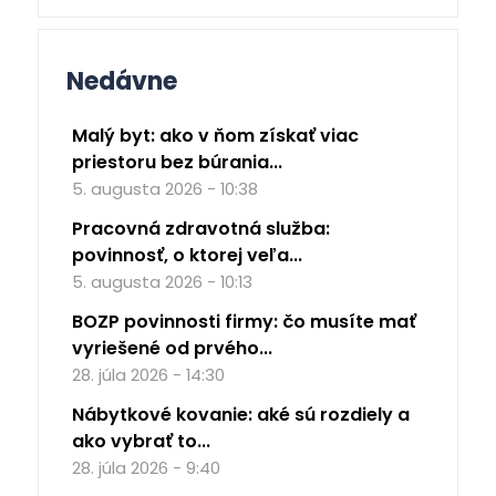
Nedávne
Malý byt: ako v ňom získať viac
priestoru bez búrania...
5. augusta 2026 - 10:38
Pracovná zdravotná služba:
povinnosť, o ktorej veľa...
5. augusta 2026 - 10:13
BOZP povinnosti firmy: čo musíte mať
vyriešené od prvého...
28. júla 2026 - 14:30
Nábytkové kovanie: aké sú rozdiely a
ako vybrať to...
28. júla 2026 - 9:40