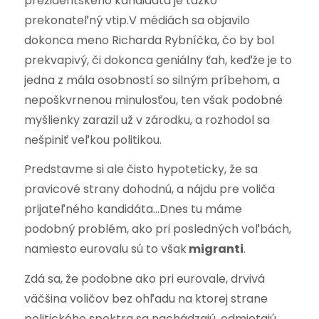
prezidentského kandidáta je ťažko
prekonateľný vtip.V médiách sa objavilo
dokonca meno Richarda Rybníčka, čo by bol
prekvapivý, či dokonca geniálny ťah, keďže je to
jedna z mála osobností so silným príbehom, a
nepoškvrnenou minulosťou, ten však podobné
myšlienky zarazil už v zárodku, a rozhodol sa
nešpiniť veľkou politikou.
Predstavme si ale čisto hypoteticky, že sa
pravicové strany dohodnú, a nájdu pre voliča
prijateľného kandidáta…Dnes tu máme
podobný problém, ako pri posledných voľbách,
namiesto eurovalu sú to však
migranti
.
Zdá sa, že podobne ako pri eurovale, drvivá
väčšina voličov bez ohľadu na ktorej strane
politického spektra sa nachádzajú, odmietajú