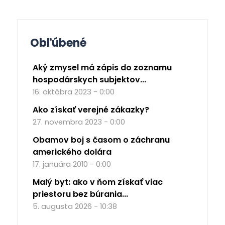
Obľúbené
Aký zmysel má zápis do zoznamu
hospodárskych subjektov...
16. októbra 2023 - 0:00
Ako získať verejné zákazky?
27. novembra 2023 - 0:00
Obamov boj s časom o záchranu
amerického dolára
17. januára 2010 - 0:00
Malý byt: ako v ňom získať viac
priestoru bez búrania...
5. augusta 2026 - 10:38