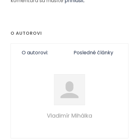
komentára sa musíte
prihlásiť
.
O AUTOROVI
O autorovi:
Posledné články
Vladimír Mihálka