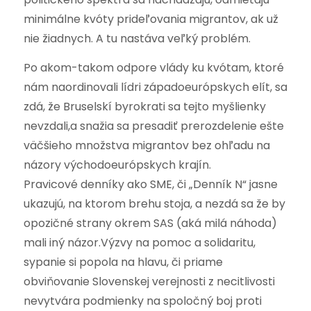
minimálne kvóty prideľovania migrantov, ak už
nie žiadnych. A tu nastáva veľký problém.
Po akom-takom odpore vlády ku kvótam, ktoré
nám naordinovali lídri západoeurópskych elít, sa
zdá, že Bruselskí byrokrati sa tejto myšlienky
nevzdali,a snažia sa presadiť prerozdelenie ešte
väčšieho množstva migrantov bez ohľadu na
názory východoeurópskych krajín.
Pravicové denníky ako SME, či „Denník N“ jasne
ukazujú, na ktorom brehu stoja, a nezdá sa že by
opozičné strany okrem SAS (aká milá náhoda)
mali iný názor.Výzvy na pomoc a solidaritu,
sypanie si popola na hlavu, či priame
obviňovanie Slovenskej verejnosti z necitlivosti
nevytvára podmienky na spoločný boj proti