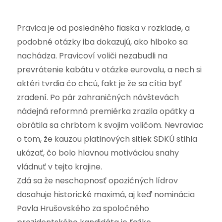
Pravica je od posledného fiaska v rozklade, a
podobné otázky iba dokazujú, ako hlboko sa
nachádza. Pravicoví voliči nezabudli na
prevrátenie kabátu v otázke eurovalu, a nech si
aktéri tvrdia čo chcú, fakt je že sa cítia byť
zradení. Po pár zahraničných návštevách
nádejná reformná premiérka zrazila opätky a
obrátila sa chrbtom k svojim voličom. Nevraviac
o tom, že kauzou platinových sitiek SDKÚ stihla
ukázať, čo bolo hlavnou motiváciou snahy
vládnuť v tejto krajine.
Zdá sa že neschopnosť opozičných lídrov
dosahuje historické maximá, aj keď nominácia
Pavla Hrušovského za spoločného