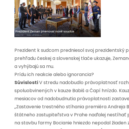
Prezident k sudcom predniesol svoj prezidentský p
prehľadu českej a slovenskej tlače ukazuje, Zem
a vyhýbajú sa mu.
Prídu ich reakcie alebo ignorancia?
Súvislosti
V stredu nadobudlo právoplatnosť rozho
spoluobvinených v kauze Babiš a Čapí hnízdo. Kauz
mesiacov od nadobudnutia právoplatnosti zastave
„Zastavenie trestného stíhania premiéra Andreja B
štátneho zastupiteľstva v Prahe naďalej nestíhať
na stavbu farmy Bocianie hniezdo nepodal žiaden z