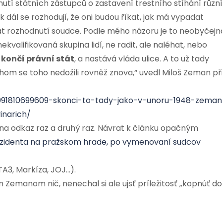
utí státních zástupců o zastavení trestního stíhání různ
ak dál se rozhodují, že oni budou říkat, jak má vypadat
t rozhodnutí soudce. Podle mého názoru je to neobyčejn
kvalifikovaná skupina lidí, ne radit, ale naléhat, nebo
 končí právní stát
, a nastává vláda ulice. A to už tady
chom se toho nedožili rovněž znova,“ uvedl Miloš Zeman př
9091810699609-skonci-to-tady-jako-v-unoru-1948-zema
inarich/
 na odkaz raz a druhý raz. Návrat k článku opačným
ezidenta na pražskom hrade, po vymenovaní sudcov
TA3, Markíza, JOJ…).
emanom nič, nenechal si ale ujsť príležitosť „kopnúť do