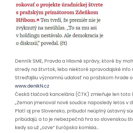
Denník SME, Pravda a Hlavné správy, ktoré by mohli 
stredy na štvrtok, lebo niektoré spravodajské info
Streďajšiu významnú udalosť na pražskom hrade od
www.denikN.cz
Česká tlačová kancelária (ČTK) zmieňuje len toto 
„Zeman jmenoval nové soudce naposledy letos v d
Platí aj pre Slovensko, pribudol neúplný ústavný s
pribúdajú; a to je nebezpečná hra so slovenskou 
kedy sa už „ozve“ Európska komisia…