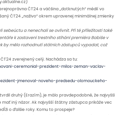
y.aktualne.cz)
Verejnoprávna ČT24 a väčšina „dotknutých“ médií vo
ášaný ČT24 „naživo“ okrem upravenej minimálnej zmienky
ebeúctu a nenechali se ovlivnit. Při té příležitosti také
omentáře k zastavení trestního stíhání premiéra Babiše v
 jak by mělo rozhodnutí státních zástupců vypadat, což
 ČT24 zverejnený celý. Nachádza sa tu:
novani-ceremonial-prezident-milos-zeman-vaclav-
-prezident-jmenoval-noveho-predsedu-olomouckeho-
vrdil druhý (Erazím), je málo pravdepodobné, že najvyšš
mať iný názor. Ak najvyšší štátny zástupca prikáže vec
edĺži o ďalšie roky. Komu to prospeje?