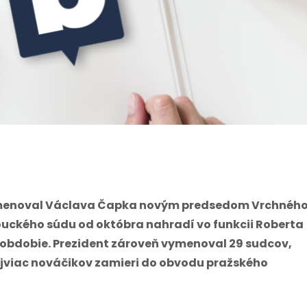
ymenoval Václava Čapka novým predsedom Vrchnéh
ckého súdu od októbra nahradí vo funkcii Roberta
obdobie. Prezident zároveň vymenoval 29 sudcov,
ajviac nováčikov zamieri do obvodu pražského