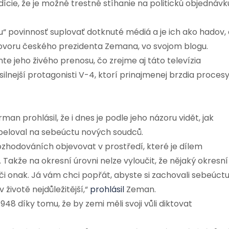
ície, že je možné trestné stíhanie na politickú objednávk
“ povinnosť suplovať dotknuté médiá a je ich ako hadov, 
íhovoru českého prezidenta Zemana, vo svojom blogu.
e jeho živého prenosu, čo zrejme aj táto televízia
silnejší protagonisti V-4, ktorí prinajmenej brzdia proces
man prohlásil, že i dnes je podle jeho názoru vidět, jak
Apeloval na sebeúctu nových soudců.
rozhodováních objevovat v prostředí, které je dílem
 Takže na okresní úrovni nelze vyloučit, že nějaký okresní
i onak. Já vám chci popřát, abyste si zachovali sebeúct
 životě nejdůležitější,“
prohlásil
Zeman.
948 díky tomu, že by zemi měli svoji vůli diktovat