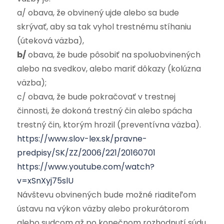
a/ obava, že obvinený ujde alebo sa bude
skrývať, aby sa tak vyhol trestnému stíhaniu
(úteková väzba),
b/
obava, že bude pôsobiť na spoluobvinených
alebo na svedkov, alebo mariť dôkazy (kolúzna
väzba);
c/ obava, že bude pokračovať v trestnej
činnosti, že dokoná trestný čin alebo spácha
trestný čin, ktorým hrozil (preventívna väzba).
https://www.slov-lex.sk/pravne-
predpisy/SK/ZZ/2006/221/20160701
https://www.youtube.com/watch?
v=xSnXyj75slU
Návštevu obvinených bude možné riaditeľom
ústavu na výkon väzby alebo prokurátorom
alebo sudcom až po konečnom rozhodnutí súdu