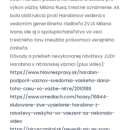
výkon väzby Milana Rusa, trestné oznámenie. Ak
bola obštrukcia proti Harabinovi vedená s
vedomím generálneho riaditeľa ZVJS Milana
Ivana, ide aj o spolupáchateľstvo vo veci
trestného činu zneužitia právomoci verejného
činiteľa.
Dôvody a priebeh nevykonanej návštevy JUDr.
Harabina v nitrianskej väznici (plus video):
https://www.hlavnespravy.sk/harabin-
podporil-vaznov-svedomia-vaskeho-dana-
toho-casu-vo-vazbe-nitre/2010189
https://www.omediach.com/hoaxy/16944-
slubovane-zive-vysielanie-harabina-z-
navstevy-vaskyho-vo-vaezeni-sa-nekonalo-
video
https://picuscapital.sk/neverili-mi-ze-som-