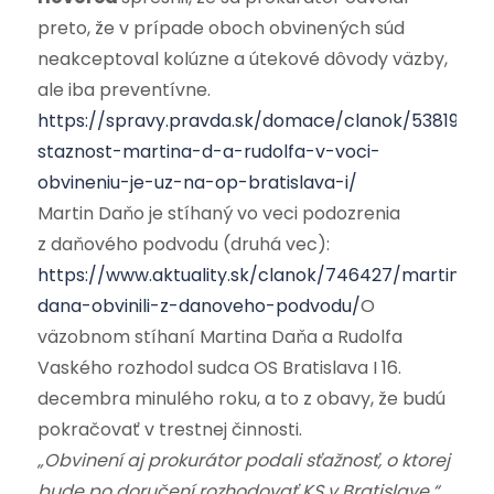
preto, že v prípade oboch obvinených súd
neakceptoval kolúzne a útekové dôvody väzby,
ale iba preventívne.
https://spravy.pravda.sk/domace/clanok/538198-
staznost-martina-d-a-rudolfa-v-voci-
obvineniu-je-uz-na-op-bratislava-i/
Martin Daňo je stíhaný vo veci podozrenia
z daňového podvodu (druhá vec):
https://www.aktuality.sk/clanok/746427/martina-
dana-obvinili-z-danoveho-podvodu/
O
väzobnom stíhaní Martina Daňa a Rudolfa
Vaského rozhodol sudca OS Bratislava I 16.
decembra minulého roku, a to z obavy, že budú
pokračovať v trestnej činnosti.
„Obvinení aj prokurátor podali sťažnosť, o ktorej
bude po doručení rozhodovať KS v Bratislave,“