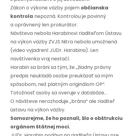
Zákon o výkone väzby pojem
občianska
kontrola
nepozná. Kontrolou je povinný
a oprávnený len prokurátor.
Návšteva nebola Harabinovi riaditeľom Ústavu
na výkon väzby ZVJS Nitra nebola umožnená
(video vyjadrení JUDr. Harabina). Len
navštívenka vraj nestačí.
Harabin sa bráni sa tým, že „žiadny právny
predpis neukladá osobe preukázať sa iným
spôsobom, než platným originálom OP“.
Totožnosť osoby sa overuje v databáze…
O návšteve nerozhoduje „brána“ ale riaditeľ
ústavu na výkon väzby.
Samozrejme, že ho poznali, šlo o obštrukciu
orgánom štátnej moci.
JUDr. Harabin podáva na riaditeľa Ústavu pre