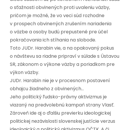
o sťažnosti obvinených proti uvaleniu väzby,
pričom je možné, že vo veci súd rozhodne
v prospech obvinených zrušením nariadenia
o väzbe a osoby budú prepustené pre účel
pokračovania ich stíhania na slobode.
Toto JUDr. Harabin vie, a na opakovaný pokus
o návštevu sa riadne pripraví v súlade s Ústavou
SR, zákonom o výkone väzby a poriadkom pre
výkon väzby.
JUDr. Harabin nie je v procesnom postavení
obhajcu žiadneho z obvinených…
Jeho politický ľudsko-právny aktivizmus je
viazaný na predvolebnú kampaň strany Vlasť.
Zároveň ide aj o ďalšiu previerku ideologickej
politickej nezávislosti slovenskej justície verzus
ideologický a politický aktivizmus OČTK. A či