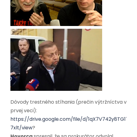
Dôvody trestného stíhania (prečin výtržníctva v
prvej veci):
https://drive.google.com/file/d/1qX7V742y8TG17V9
7xlt/view
?
Hovorca
spresnil, že sa prokurátor odvolal