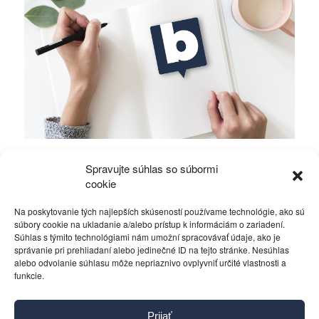
Mierové rozhovory vedú Zalužný s
Spravujte súhlas so súbormi
Gerasimovom?
cookie
Na poskytovanie tých najlepších skúseností používame technológie, ako sú
Politika
4. decembra 2023
súbory cookie na ukladanie a/alebo prístup k informáciám o zariadení.
Súhlas s týmito technológiami nám umožní spracovávať údaje, ako je
správanie pri prehliadaní alebo jedinečné ID na tejto stránke. Nesúhlas
alebo odvolanie súhlasu môže nepriaznivo ovplyvniť určité vlastnosti a
funkcie.
Kontakt
Prijať
Pravidlá používania