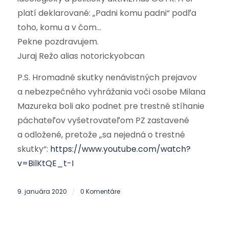
platí deklarované: „Padni komu padni“ podľa
toho, komu a v čom…
Pekne pozdravujem.
Juraj Režo alias notorickyobcan
P.S. Hromadné skutky nenávistných prejavov
a nebezpečného vyhrážania voči osobe Milana
Mazureka boli ako podnet pre trestné stíhanie
páchateľov vyšetrovateľom PZ zastavené
a odložené, pretože „sa nejedná o trestné
skutky“:
https://www.youtube.com/watch?
v=BilKtQE_t-I
9. januára 2020
0 Komentáre
/