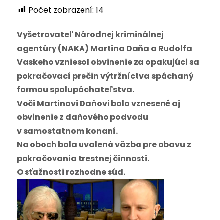
Počet zobrazení:
14
Vyšetrovateľ Národnej kriminálnej
agentúry (NAKA) Martina Daňa a Rudolfa
Vaskeho vzniesol obvinenie za opakujúci sa
pokračovací prečin výtržníctva spáchaný
formou spolupáchateľstva.
Voči Martinovi Daňovi bolo vznesené aj
obvinenie z daňového podvodu
v samostatnom konaní.
Na oboch bola uvalená väzba pre obavu z
pokračovania trestnej činnosti.
O sťažnosti rozhodne súd.