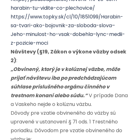
harabin-tu-vidite-co-plechovice/
https://www.topky.sk/cl/10/1851099/Harabin-
sa-tvari-ako-bojovnik-za-sloboda-slova–
Jeho-minulost-ho-vsak-dobehla–lync-medii-
z-pozicie-moci
Návštevy (§19, Zákon o výkone väzby odsek
2)
:
„Obvinený, ktorý je v kolúznej väzbe, môže
prijať návštevu iba po predchádzajúcom
súhlase príslušného orgánu činného v
trestnom konaní alebo súdu.“
V prípade Dana
a Vaskeho nejde o kolúznu väzbu.
Dôvody pre vzatie obvineného do väzby sú
upravené v ustanovení § 71 ods. 1 Trestného
poriadku. Dôvodom pre vzatie obvineného do
väzby je: