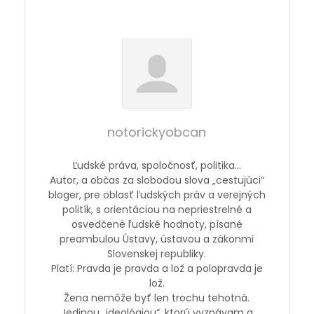
notorickyobcan
Ľudské práva, spoločnosť, politika…
Autor, a občas za slobodou slova „cestujúci“
bloger, pre oblasť ľudských práv a verejných
politík, s orientáciou na nepriestrelné a
osvedčené ľudské hodnoty, písané
preambulou Ústavy, ústavou a zákonmi
Slovenskej republiky.
Platí: Pravda je pravda a lož a polopravda je
lož.
Žena nemôže byť len trochu tehotná.
Jedinou „ideológiou“, ktorú vyznávam a