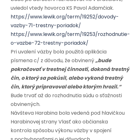
uviedol vtedy hovorca KS Pavol Adamčiak.
https://www.lewik.org/term/19252/dovody-
vazby-71-trestny-poriadok/
https://www.lewik.org/term/19253/rozhodnutie-
o-vazbe-72-trestny-poriadok/
Pri uvalení väzby bola použitá aplikácia
písmena c/ z dôvodu, že obvinený
„bude
pokračovať v trestnej činnosti, dokoná trestný
čin, o ktorý sa pokúsil, alebo vykoná trestný
čin, ktorý pripravoval alebo ktorým hrozil.“
Bude trvať až do rozhodnutia súdu o sťažnosti
obvinených.
Návšteva Harabina bola vedená pod hlavičkou
Harabinovej strany Vlasť ako občianska
kontrola spôsobu výkonu väzby v spojení
s pochybnosťami o jej dôvodoch…