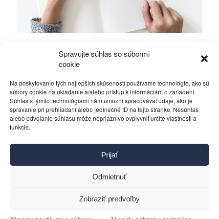
Mierové rozhovory vedú Zalužný s
Spravujte súhlas so súbormi
Gerasimovom?
cookie
Na poskytovanie tých najlepších skúseností používame technológie, ako sú
Politika
4. decembra 2023
súbory cookie na ukladanie a/alebo prístup k informáciám o zariadení.
Súhlas s týmito technológiami nám umožní spracovávať údaje, ako je
správanie pri prehliadaní alebo jedinečné ID na tejto stránke. Nesúhlas
alebo odvolanie súhlasu môže nepriaznivo ovplyvniť určité vlastnosti a
funkcie.
Kontakt
Prijať
Pravidlá používania
Reklama
Odmietnuť
Cookies
Ochrana osobných údajov
Zobraziť predvoľby
Reklamácie a žiadosti