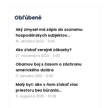
Obľúbené
Aký zmysel má zápis do zoznamu
hospodárskych subjektov...
16. októbra 2023 - 0:00
Ako získať verejné zákazky?
27. novembra 2023 - 0:00
Obamov boj s časom o záchranu
amerického dolára
17. januára 2010 - 0:00
Malý byt: ako v ňom získať viac
priestoru bez búrania...
5. augusta 2026 - 10:38