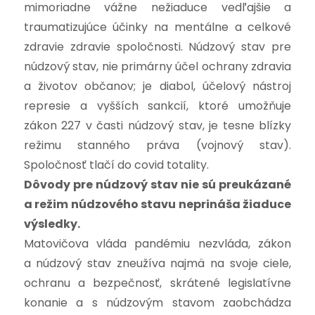
mimoriadne vážne nežiaduce vedľajšie a
traumatizujúce účinky na mentálne a celkové
zdravie zdravie spoločnosti. Núdzový stav pre
núdzový stav, nie primárny účel ochrany zdravia
a životov občanov; je diabol, účelový nástroj
represie a vyšších sankcií, ktoré umožňuje
zákon 227 v časti núdzový stav, je tesne blízky
režimu stanného práva (vojnový stav).
Spoločnosť tlačí do covid totality.
Dôvody pre núdzový stav nie sú preukázané
a režim núdzového stavu neprináša žiaduce
výsledky.
Matovičova vláda pandémiu nezvláda, zákon
a núdzový stav zneužíva najmä na svoje ciele,
ochranu a bezpečnosť, skrátené legislatívne
konanie a s núdzovým stavom zaobchádza