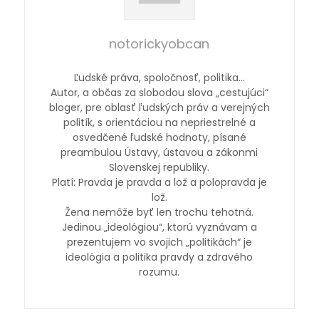
notorickyobcan
Ľudské práva, spoločnosť, politika…
Autor, a občas za slobodou slova „cestujúci“
bloger, pre oblasť ľudských práv a verejných
politík, s orientáciou na nepriestrelné a
osvedčené ľudské hodnoty, písané
preambulou Ústavy, ústavou a zákonmi
Slovenskej republiky.
Platí: Pravda je pravda a lož a polopravda je
lož.
Žena nemôže byť len trochu tehotná.
Jedinou „ideológiou“, ktorú vyznávam a
prezentujem vo svojich „politikách“ je
ideológia a politika pravdy a zdravého
rozumu.