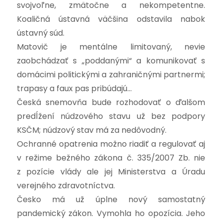
svojvoľne, zmätočne a nekompetentne.
Koaličná ústavná väčšina odstavila nabok
ústavný súd.
Matovič je mentálne limitovaný, nevie
zaobchádzať s „poddanými“ a komunikovať s
domácimi politickými a zahraničnými partnermi;
trapasy a faux pas pribúdajú…
Česká snemovňa bude rozhodovať o ďalšom
predĺžení núdzového stavu už bez podpory
KSČM; núdzový stav má za nedôvodný.
Ochranné opatrenia možno riadiť a regulovať aj
v režime bežného zákona č. 335/2007 Zb. nie
z pozície vlády ale jej Ministerstva a Úradu
verejného zdravotníctva.
Česko má už úplne nový samostatný
pandemický zákon. Vymohla ho opozícia. Jeho