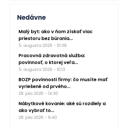
Nedávne
Malý byt: ako v ňom získať viac
priestoru bez búrania...
5. augusta 2026 - 10:38
Pracovná zdravotná služba:
povinnosť, o ktorej veľa...
5. augusta 2026 - 10:13
BOZP povinnosti firmy: čo musíte mať
vyriešené od prvého...
28. júla 2026 - 14:30
Nábytkové kovanie: aké sú rozdiely a
ako vybrať to...
28. júla 2026 - 9:40