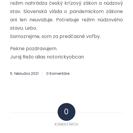
režim nahrádza český krízový zákon a núdzový
stav. Slovenská vláda o pandemickom zákone
ani len neuvažuje. Potrebuje režim núdzového
stavu. Lebo.
Samozrejme, som za predčasné voľby.
Pekne pozdravujem.
Juraj Režo alias notorickyobcan
5. februára 2021
0 Komentáre
/
0
KOMENTÁROV