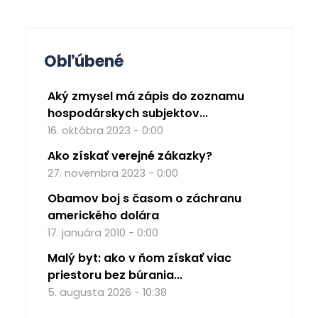
Obľúbené
Aký zmysel má zápis do zoznamu
hospodárskych subjektov...
16. októbra 2023 - 0:00
Ako získať verejné zákazky?
27. novembra 2023 - 0:00
Obamov boj s časom o záchranu
amerického dolára
17. januára 2010 - 0:00
Malý byt: ako v ňom získať viac
priestoru bez búrania...
5. augusta 2026 - 10:38