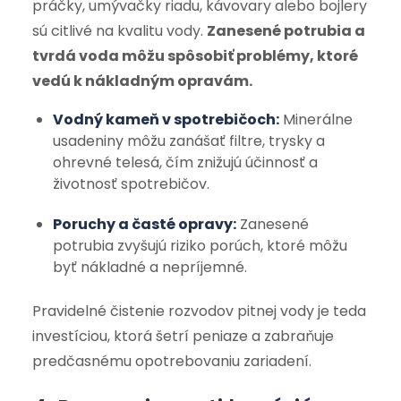
práčky, umývačky riadu, kávovary alebo bojlery
sú citlivé na kvalitu vody.
Zanesené potrubia a
tvrdá voda môžu spôsobiť problémy, ktoré
vedú k nákladným opravám.
Vodný kameň v spotrebičoch:
Minerálne
usadeniny môžu zanášať filtre, trysky a
ohrevné telesá, čím znižujú účinnosť a
životnosť spotrebičov.
Poruchy a časté opravy:
Zanesené
potrubia zvyšujú riziko porúch, ktoré môžu
byť nákladné a nepríjemné.
Pravidelné čistenie rozvodov pitnej vody je teda
investíciou, ktorá šetrí peniaze a zabraňuje
predčasnému opotrebovaniu zariadení.