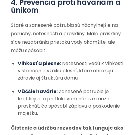
4. Prevencia proti haváriám a
únikom
Staré a zanesené potrubia sú náchylnejšie na
poruchy, netesnosti a praskliny. Malé praskliny
síce nezabránia prietoku vody okamžite, ale
môžu spôsobiť:
Vlhkosť a plesne:
Netesnosti vedú k vlhkosti
v stenách a vzniku plesní, ktoré ohrozujú
zdravie aj štruktúru domu.
Väčšie havárie:
Zanesené potrubie je
krehkejšie a pri tlakovom náraze môže
prasknúť, čo spôsobí záplavu a poškodenie
majetku.
Čistenie a údržba rozvodov tak funguje ako