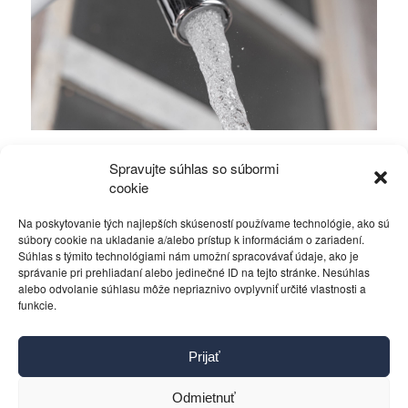
Prečo je pravidelné čistenie rozvodov pitnej
Spravujte súhlas so súbormi
vody také dôležité?
cookie
Na poskytovanie tých najlepších skúseností používame technológie, ako sú
Rôzne
21. októbra 2025
súbory cookie na ukladanie a/alebo prístup k informáciám o zariadení.
Súhlas s týmito technológiami nám umožní spracovávať údaje, ako je
správanie pri prehliadaní alebo jedinečné ID na tejto stránke. Nesúhlas
alebo odvolanie súhlasu môže nepriaznivo ovplyvniť určité vlastnosti a
funkcie.
Kontakt
Prijať
Pravidlá používania
Reklama
Odmietnuť