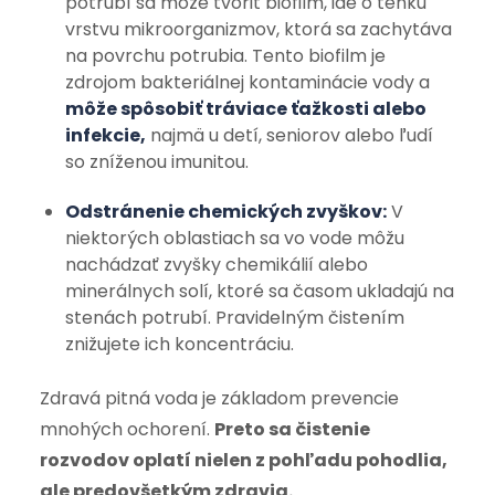
potrubí sa môže tvoriť biofilm, ide o tenkú
vrstvu mikroorganizmov, ktorá sa zachytáva
na povrchu potrubia. Tento biofilm je
zdrojom bakteriálnej kontaminácie vody a
môže spôsobiť tráviace ťažkosti alebo
infekcie,
najmä u detí, seniorov alebo ľudí
so zníženou imunitou.
Odstránenie chemických zvyškov:
V
niektorých oblastiach sa vo vode môžu
nachádzať zvyšky chemikálií alebo
minerálnych solí, ktoré sa časom ukladajú na
stenách potrubí. Pravidelným čistením
znižujete ich koncentráciu.
Zdravá pitná voda je základom prevencie
mnohých ochorení.
Preto sa čistenie
rozvodov oplatí nielen z pohľadu pohodlia,
ale predovšetkým zdravia.