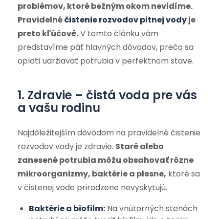
problémov, ktoré bežným okom nevidíme.
Pravidelné
čistenie rozvodov pitnej vody
je
preto kľúčové.
V tomto článku vám
predstavíme päť hlavných dôvodov, prečo sa
oplatí udržiavať potrubia v perfektnom stave.
1. Zdravie – čistá voda pre vás
a vašu rodinu
Najdôležitejším dôvodom na pravidelné čistenie
rozvodov vody je zdravie.
Staré alebo
zanesené potrubia môžu obsahovať rôzne
mikroorganizmy, baktérie a plesne,
ktoré sa
v čistenej vode prirodzene nevyskytujú.
Baktérie a biofilm:
Na vnútorných stenách