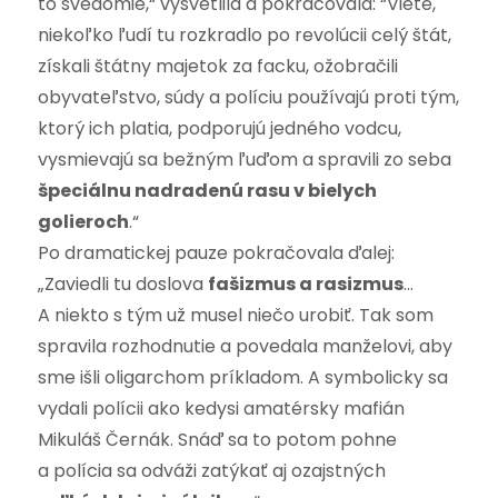
to svedomie,“ vysvetlila a pokračovala: “Viete,
niekoľko ľudí tu rozkradlo po revolúcii celý štát,
získali štátny majetok za facku, ožobračili
obyvateľstvo, súdy a políciu používajú proti tým,
ktorý ich platia, podporujú jedného vodcu,
vysmievajú sa bežným ľuďom a spravili zo seba
špeciálnu nadradenú rasu v bielych
golieroch
.“
Po dramatickej pauze pokračovala ďalej:
„Zaviedli tu doslova
fašizmus a rasizmus
…
A niekto s tým už musel niečo urobiť. Tak som
spravila rozhodnutie a povedala manželovi, aby
sme išli oligarchom príkladom. A symbolicky sa
vydali polícii ako kedysi amatérsky mafián
Mikuláš Černák. Snáď sa to potom pohne
a polícia sa odváži zatýkať aj ozajstných