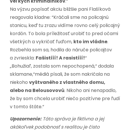
veľkých kriminálnikov
.“
Na výzvu popísať akciu bližšie pani Flašíková
reagovala kladne: “Kráčali sme na policajnú
stanicu, keď tu zrazu vidíme rovno celý policajný
kordón. To bola príležitosť urobiť to pred očami
všetkých a vykričať ľuďom,
kto im vládne
.
Rozbehla som sa, hodila do náruče policajtov
a zvrieskla:
Fašistííí! A rasistííí!
“
„Bohužiaľ, zostala som nepochopená,“ dodala
sklamane,“médiá písali, že som nakričala na
niekoho
vyštvaného z vlastného domu,
alebo na Belousovovú
. Nikoho ani nenapadlo,
že by som chcela urobiť niečo pozitívne pre ľudí
v tomto štáte.“
Upozornenie:
Táto správa je fiktívna a jej
akákoľvek podobnosť s realitou je čisto