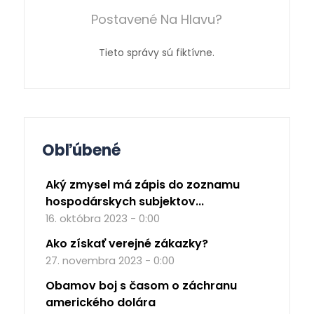
Postavené Na Hlavu?
Tieto správy sú fiktívne.
Obľúbené
Aký zmysel má zápis do zoznamu
hospodárskych subjektov...
16. októbra 2023 - 0:00
Ako získať verejné zákazky?
27. novembra 2023 - 0:00
Obamov boj s časom o záchranu
amerického dolára