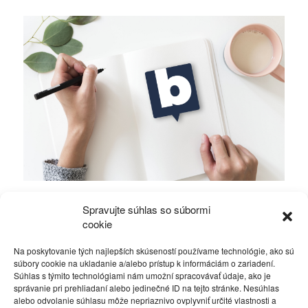
V Novom roku navlečte politikom prúžkované
Spravujte súhlas so súbormi
pyžamo, píše Mikuláš Černák z basy
cookie
Na poskytovanie tých najlepších skúseností používame technológie, ako sú
Rôzne
30. decembra 2013
súbory cookie na ukladanie a/alebo prístup k informáciám o zariadení.
Súhlas s týmito technológiami nám umožní spracovávať údaje, ako je
správanie pri prehliadaní alebo jedinečné ID na tejto stránke. Nesúhlas
alebo odvolanie súhlasu môže nepriaznivo ovplyvniť určité vlastnosti a