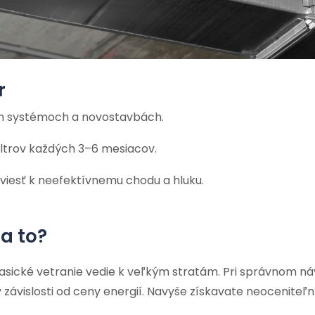
r
ch systémoch a novostavbách.
ltrov každých 3–6 mesiacov.
 viesť k neefektívnemu chodu a hluku.
sa to?
asické vetranie vedie k veľkým stratám. Pri správnom ná
v závislosti od ceny energií. Navyše získavate neoceniteľ