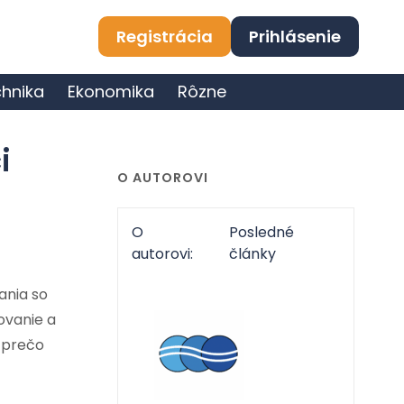
Registrácia
Prihlásenie
hnika
Ekonomika
Rôzne
i
O AUTOROVI
O
Posledné
autorovi:
články
ania so
ovanie a
a prečo