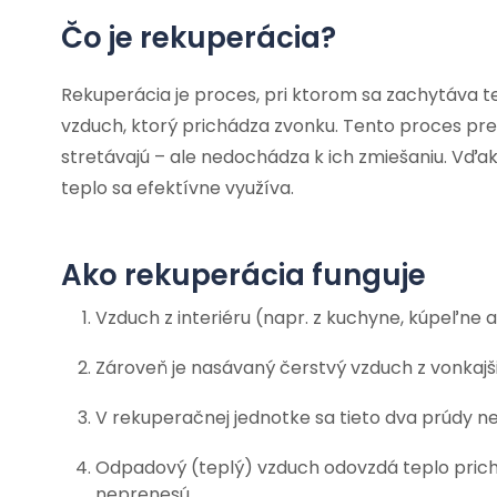
Čo je rekuperácia?
Rekuperácia je proces, pri ktorom sa zachytáva t
vzduch, ktorý prichádza zvonku. Tento proces pr
stretávajú – ale nedochádza k ich zmiešaniu. Vďa
teplo sa efektívne využíva.
Ako rekuperácia funguje
Vzduch z interiéru (napr. z kuchyne, kúpeľne
Zároveň je nasávaný čerstvý vzduch z vonkajš
V rekuperačnej jednotke sa tieto dva prúdy n
Odpadový (teplý) vzduch odovzdá teplo pric
neprenesú.