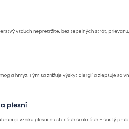
erstvý vzduch nepretržite, bez tepelných strát, prievanu,
smog a hmyz. Tým sa znižuje výskyt alergií a zlepšuje sa v
ia plesní
abraňuje vzniku plesní na stenách či oknách – častý pro