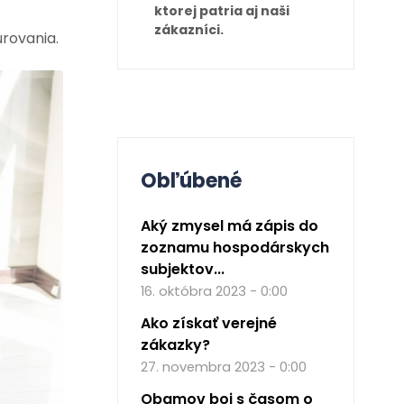
ktorej patria aj naši
zákazníci.
urovania.
Obľúbené
Aký zmysel má zápis do
zoznamu hospodárskych
subjektov...
16. októbra 2023 - 0:00
Ako získať verejné
zákazky?
27. novembra 2023 - 0:00
Obamov boj s časom o