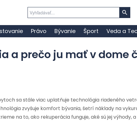
Search Button
Search
for:
stovanie
Právo
Bývanie
Šport
Veda a Tec
a a prečo ju mať v dome č
och sa stále viac uplatňuje technológia riadeného vetr
chnológia zvyšuje komfort bývania, šetrí náklady na vykur
ozrieme na to, ako rekuperácia funguje, aké sú jej výhody, 