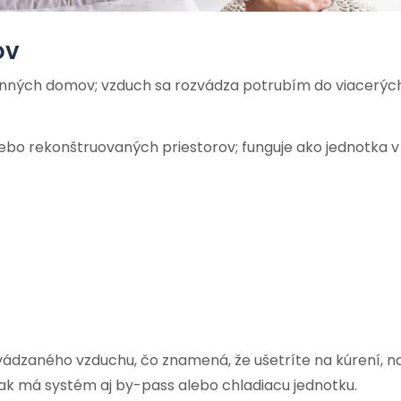
ov
inných domov; vzduch sa rozvádza potrubím do viacerýc
ebo rekonštruovaných priestorov; funguje ako jednotka v 
vádzaného vzduchu, čo znamená, že ušetríte na kúrení, n
e, ak má systém aj by-pass alebo chladiacu jednotku.