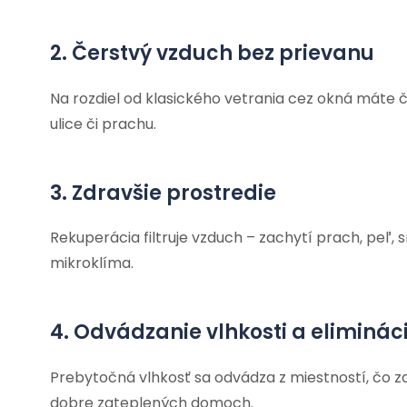
2. Čerstvý vzduch bez prievanu
Na rozdiel od klasického vetrania cez okná máte č
ulice či prachu.
3. Zdravšie prostredie
Rekuperácia filtruje vzduch – zachytí prach, peľ, 
mikroklíma.
4. Odvádzanie vlhkosti a eliminác
Prebytočná vlhkosť sa odvádza z miestností, čo z
dobre zateplených domoch.