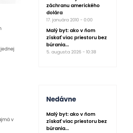
záchranu amerického
dolára
17. januára 2010 - 0:00
h
Malý byt: ako v ňom
získať viac priestoru bez
búrania...
jednej
5. augusta 2026 - 10:38
Nedávne
Malý byt: ako v ňom
ajmä v
získať viac priestoru bez
búrania...