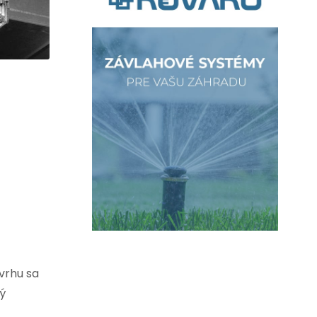
vrhu sa
ný