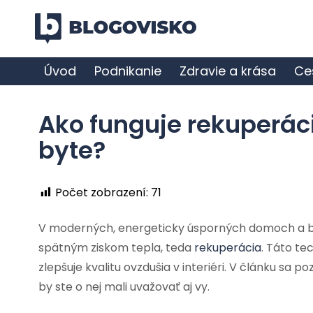
Úvod
Podnikanie
Zdravie a krása
Ce
Ako funguje rekuperáci
byte?
Počet zobrazení:
71
V moderných, energeticky úsporných domoch a byt
spätným ziskom tepla, teda
rekuperácia
. Táto te
zlepšuje kvalitu ovzdušia v interiéri. V článku sa p
by ste o nej mali uvažovať aj vy.