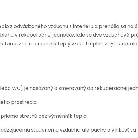
eplo z odvádzaného vzduchu z interiéru a prenáša sa na 
ebieha v rekuperačnej jednotke, kde sa dve vzduchové pr
ka tomu z domu neuniká teplý vzduch úplne zbytočne, ale
 alebo WC) je nasávaný a smerovaný do rekuperačnej jedn
ieho prostredia.
epriamo stretnú cez výmenník tepla.
hádzajúcemu studenému vzduchu, ale pachy a vlhkosť sa