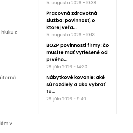
5. augusta 2026 - 10:38
Pracovná zdravotná
služba: povinnosť, o
ktorej veľa...
 hluku z
5. augusta 2026 - 10:13
BOZP povinnosti firmy: čo
musíte mať vyriešené od
prvého...
28. júla 2026 - 14:30
Nábytkové kovanie: aké
nútorná
sú rozdiely a ako vybrať
to...
28. júla 2026 - 9:40
blém v