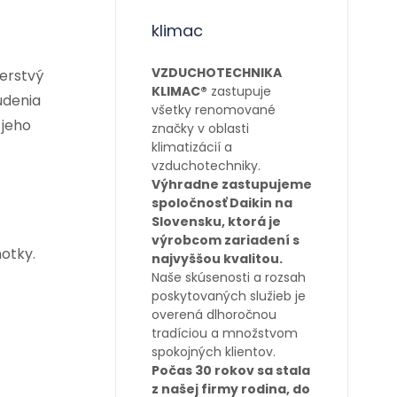
klimac
VZDUCHOTECHNIKA
čerstvý
KLIMAC®
zastupuje
údenia
všetky renomované
 jeho
značky v oblasti
klimatizácií a
vzduchotechniky.
Výhradne zastupujeme
spoločnosť Daikin na
Slovensku, ktorá je
výrobcom zariadení s
otky.
najvyššou kvalitou.
Naše skúsenosti a rozsah
poskytovaných služieb je
overená dlhoročnou
tradíciou a množstvom
spokojných klientov.
Počas 30 rokov sa stala
z našej firmy rodina, do