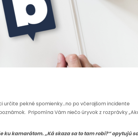
i určite pekné spomienky…no po včerajšom incidente
a poznámok. Pripomína Vám niečo úryvok z rozprávky „Ak
še ku kamarátom. „Ká skaza sa to tam robí?“ opytujú s