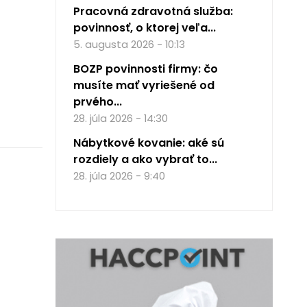
Pracovná zdravotná služba:
povinnosť, o ktorej veľa...
5. augusta 2026 - 10:13
BOZP povinnosti firmy: čo
musíte mať vyriešené od
prvého...
28. júla 2026 - 14:30
Nábytkové kovanie: aké sú
rozdiely a ako vybrať to...
28. júla 2026 - 9:40