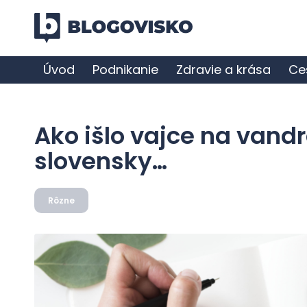
Úvod
Podnikanie
Zdravie a krása
Ce
Ako išlo vajce na van
slovensky…
Rôzne