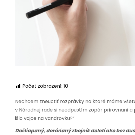
Počet zobrazení:
10
Nechcem zneuctiť rozprávky na ktoré máme všetc
v Národnej rade si neodpustím zopár prirovnaní 
išlo vajce na vandrovku?“
Došliapaný, doráňaný zbojník doletí ako bez du