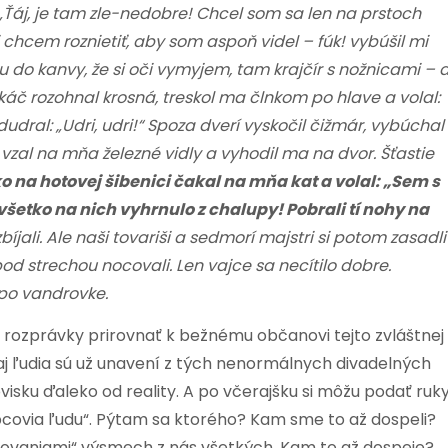
„Ťáj, je tam zle-nedobre! Chcel som sa len na prstoch
i chcem roznietiť, aby som aspoň videl – fúk! vybúšil mi
do kanvy, že si oči vymyjem, tam krajčír s nožnicami – 
káč rozohnal krosná, treskol ma člnkom po hlave a volal:
udral: „Udri, udri!“ Spoza dverí vyskočil čižmár, vybúchal
vzal na mňa železné vidly a vyhodil ma na dvor. Šťastie
o na hotovej šibenici čakal na mňa kat a volal: „Sem s
všetko na nich vyhrnulo z chalupy! Pobrali tí nohy na
jali. Ale naši tovariši a sedmorí majstri si potom zasadli
a pod strechou nocovali. Len vajce sa necítilo dobre.
 po vandrovke.
z rozprávky prirovnať k bežnému občanovi tejto zvláštnej
, aj ľudia sú už unavení z tých nenormálnych divadelných
visku ďaleko od reality. A po včerajšku si môžu podať ruky
tupcovia ľudu“. Pýtam sa ktorého? Kam sme to až dospeli?
„rokovaniami“ výsmech z nás všetkých. Kam to až dospeje?