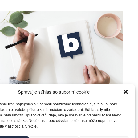
Spravujte súhlas so súbormi cookie
Politickí zradcovia poprosili Fica o kostičku
anie tých najlepších skúseností používame technológie, ako sú súbory
Politika
18. marca 2016
ladanie a/alebo prístup k informáciám o zariadení. Súhlas s týmito
i nám umožní spracovávať údaje, ako je správanie pri prehliadaní alebo
 na tejto stránke. Nesúhlas alebo odvolanie súhlasu môže nepriaznivo
ité vlastnosti a funkcie.