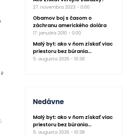
27. novembra 2023 - 0:00
Obamov boj s časom o
a
záchranu amerického dolára
17. januára 2010 - 0:00
Malý byt: ako v ňom získať viac
priestoru bez búrania...
5. augusta 2026 - 10:38
 k
Nedávne
Malý byt: ako v ňom získať viac
,
priestoru bez búrania...
5. augusta 2026 - 10:38