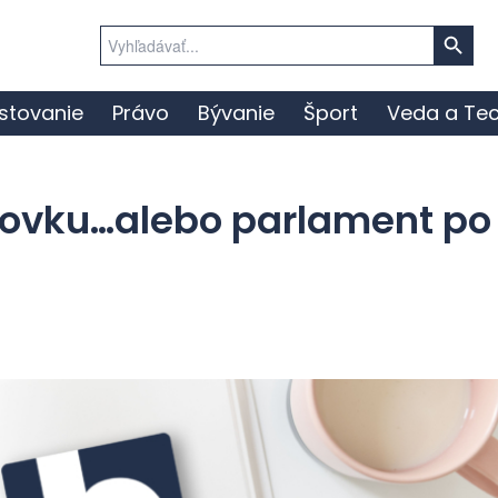
Search Button
Search
for:
stovanie
Právo
Bývanie
Šport
Veda a Tec
drovku…alebo parlament po