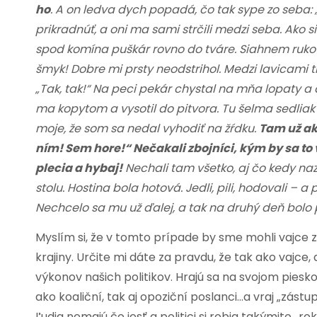
ho
. A on ledva dych popadá, čo tak sype zo seba: 
prikradnúť, a oni ma sami strčili medzi seba. Ako s
spod komína puškár rovno do tváre. Siahnem rukou 
šmyk! Dobre mi prsty neodstrihol. Medzi lavicami t
„Tak, tak!“ Na peci pekár chystal na mňa lopaty a d
ma kopytom a vysotil do pitvora. Tu šelma sedliak 
moje, že som sa nedal vyhodiť na žŕdku.
Tam už ak
ním! Sem hore!“ Nečakali zbojníci, kým by sa to 
plecia a hybaj!
Nechali tam všetko, aj čo kedy nazbí
stolu. Hostina bola hotová. Jedli, pili, hodovali – 
Nechcelo sa mu už ďalej, a tak na druhý deň bolo
Myslím si, že v tomto prípade by sme mohli vajce 
krajiny. Určite mi dáte za pravdu, že tak ako vajce
výkonov našich politikov. Hrajú sa na svojom piesko
ako koaliční, tak aj opoziční poslanci…a vraj „zás
Ľudia nemajú čo jesť a politici si robia takýmito 