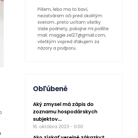
Píšem, lebo ma to baví,
nezatváram oči pred okolitým
svetom…preto uvítam všetky
Vaše podnety, pokojne mi pošlite
mail: maggie.zel27@gmail.com,
všetkým vopred ďakujem za
názory a podporu.
Obľúbené
Aký zmysel má zápis do
zoznamu hospodárskych
o
subjektov...
16. októbra 2023 - 0:00
a
Ako získať verejné zákazky?