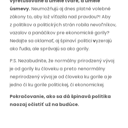
vyretušované a umelé tváre, a umelé
úsmevy.
Neumožňujú aj dnes platné volebné
zákony to, aby lož víťazila nad pravdou?! Aby
z politikov a politických strán robila nevoľníkov,
vazalov a panáčikov pre ekonomické gorily?
Nedajte sa oklamať, aj špinaví politici
v
yzerajú
ako ľudia, ale správajú sa ako gorily.
P.S. Nezabudnite, že normálny prirodzený vývoj
je od gorily ku človeku a preto nenormálny
neprirodzený vývoj je od človeka ku gorile a je
jedno či ku gorile politickej, či ekonomickej.
Pokračovanie, ako sa dá špinavá politika
naozaj očistiť už na budúce.