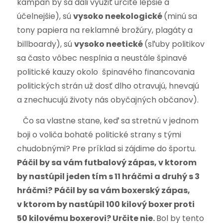
kampaň by sa dali využiť určite lepšie a
účelnejšie), sú
vysoko neekologické
(minú sa
tony papiera na reklamné brožúry, plagáty a
billboardy), sú
vysoko neetické
(sľuby politikov
sa často vôbec nesplnia a neustále špinavé
politické kauzy okolo špinavého financovania
politických strán už dosť dlho otravujú, hnevajú
a znechucujú životy nás obyčajných občanov).
Čo sa vlastne stane, keď sa stretnú v jednom
boji o voliča bohaté politické strany s tými
chudobnými? Pre príklad si zájdime do športu.
Páčil by sa vám futbalový zápas, v ktorom
by nastúpil jeden tím s 11 hráčmi a druhý s 3
hráčmi?
Páčil by sa vám boxerský zápas,
v ktorom by nastúpil 100 kilový boxer proti
50 kilovému boxerovi? Určite nie.
Bol by tento