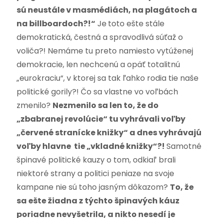
sú neustále v masmédiách, na plagátoch a
na billboardoch?!“
Je
toto ešte stále
demokratická, čestná a spravodlivá súťaž o
voliča?! Nemáme tu preto namiesto vytúženej
demokracie, len nechcenú a opäť totalitnú
„eurokraciu“, v ktorej sa tak ľahko rodia tie naše
politické gorily?! Čo sa vlastne vo voľbách
zmenilo?
Nezmenilo sa len to, že do
„zbabranej revolúcie“ tu vyhrávali voľby
„červené stranícke knižky“ a dnes vyhrávajú
voľby hlavne tie „vkladné knižky“?!
Samotné
špinavé politické kauzy o tom, odkiaľ brali
niektoré strany a politici peniaze na svoje
kampane nie sú toho jasným dôkazom?
To, že
sa ešte žiadna z týchto špinavých káuz
poriadne nevyšetrila, a nikto nesedí je