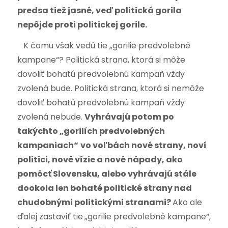
predsa tiež jasné, veď politická gorila
nepôjde proti politickej gorile.
K čomu však vedú tie „gorilie predvolebné
kampane“? Politická strana, ktorá si môže
dovoliť bohatú predvolebnú kampaň vždy
zvolená bude. Politická strana, ktorá si nemôže
dovoliť bohatú predvolebnú kampaň vždy
zvolená nebude.
Vyhrávajú potom po
takýchto „
gorilích predvolebných
kampaniach“
vo voľbách nové strany, noví
politici, nové vízie a nové nápady, ako
pomôcť Slovensku, alebo vyhrávajú stále
dookola len bohaté politické strany nad
chudobnými politickými stranami?
Ako ale
ďalej zastaviť tie
„gorilie predvolebné kampane“,