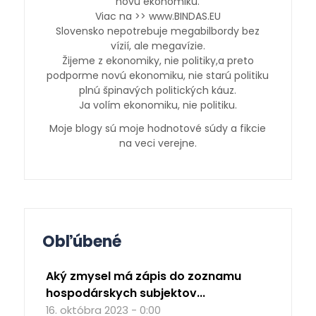
novú ekonomiku.
Viac na >> www.BINDAS.EU
Slovensko nepotrebuje megabilbordy bez
vízií, ale megavízie.
Žijeme z ekonomiky, nie politiky,a preto
podporme novú ekonomiku, nie starú politiku
plnú špinavých politických káuz.
Ja volím ekonomiku, nie politiku.
Moje blogy sú moje hodnotové súdy a fikcie
na veci verejne.
Obľúbené
Aký zmysel má zápis do zoznamu
hospodárskych subjektov...
16. októbra 2023 - 0:00