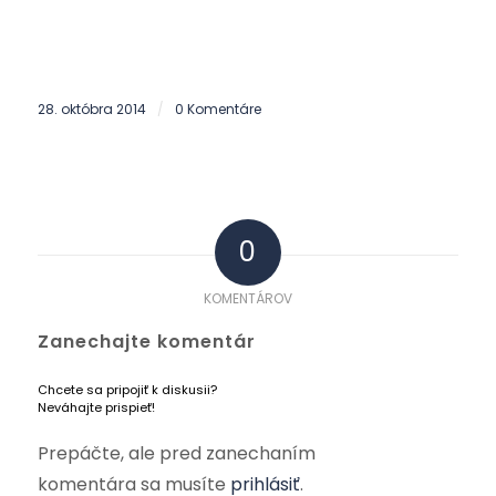
28. októbra 2014
0 Komentáre
/
0
KOMENTÁROV
Zanechajte komentár
Chcete sa pripojiť k diskusii?
Neváhajte prispieť!
Prepáčte, ale pred zanechaním
komentára sa musíte
prihlásiť
.