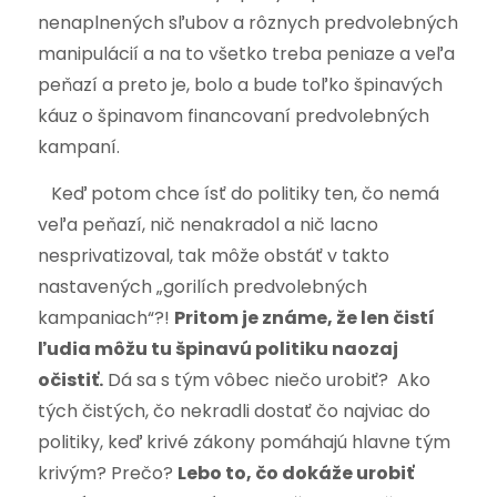
nenaplnených sľubov a rôznych predvolebných
manipulácií a na to všetko treba peniaze a veľa
peňazí a preto je, bolo a bude toľko špinavých
káuz o špinavom financovaní predvolebných
kampaní.
Keď potom chce ísť do politiky ten, čo nemá
veľa peňazí, nič nenakradol a nič lacno
nesprivatizoval, tak môže obstáť v takto
nastavených „gorilích predvolebných
kampaniach“?!
Pritom je známe, že len čistí
ľudia môžu tu špinavú politiku naozaj
očistiť.
Dá sa s tým vôbec niečo urobiť? Ako
tých čistých, čo nekradli dostať čo najviac do
politiky, keď krivé zákony pomáhajú hlavne tým
krivým? Prečo?
Lebo to, čo dokáže urobiť