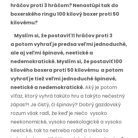
hráčov proti 3 hráčom? Nenastúpi tak do
boxerského ringu 100 kilový boxer proti 50
kilovému?
Myslím si, že postaviť 11 hráčov proti 3
a potom vyhrať je predsa veľmi jednoduché,
ale aj veľmi špinavé, neetické a
nedemokratické. Myslím si, že postaviť 100
kilového boxera proti 50 kilovému a potom
vyhrať je tiež veľmi jednoduché špinavé,
neetické a nedemokratické.
Aký je potom
víťaz, ktorý vyhrá takúto hru a takýto nečestný
zápas?! Je čistý, či špinavý? Dobrý gazdovský
rozum však radí, že keď je niečo vysoko
neekonomické, vysoko neekologické a vysoko
neetické, tak to netreba robiť a treba to