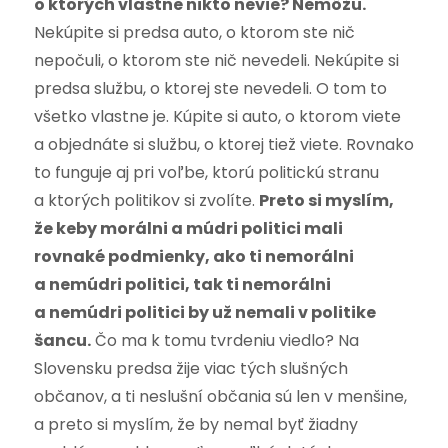
o ktorých vlastne nikto nevie? Nemôžu.
Nekúpite si predsa auto, o ktorom ste nič
nepočuli, o ktorom ste nič nevedeli. Nekúpite si
predsa službu, o ktorej ste nevedeli. O tom to
všetko vlastne je. Kúpite si auto, o ktorom viete
a objednáte si službu, o ktorej tiež viete. Rovnako
to funguje aj pri voľbe, ktorú politickú stranu
a ktorých politikov si zvolíte.
Preto si myslím,
že keby morálni a múdri politici mali
rovnaké podmienky, ako ti nemorálni
a nemúdri politici, tak ti nemorálni
a nemúdri politici by už nemali v politike
šancu.
Čo ma k tomu tvrdeniu viedlo? Na
Slovensku predsa žije viac tých slušných
občanov, a ti neslušní občania sú len v menšine,
a preto si myslím, že by nemal byť žiadny