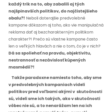
každý trik na to, aby zabalili aj tých
najšpinavších politikov, do najčistejšieho
obalu?!
Neboli doterajšie predvolebné
kampane dôkazom aj toho, ako vie manipulačná
reklama dať aj bezcharakterným politikom
charakter?! Prečo sú vlastne kampane často
len o veľkých hlavách a nie o tom, čo je v nich?
Dá sa spoliehať na pravdu, objektivitu,
nestrannosť a nezávislosť kúpených
masmédií?!
Takže paradoxne namiesto toho, aby sme
v predvolebných kampaniach videli
politikov pred voľbami akými v skutočnosti
sú, videli sme ich takých, ako v skutočnosti
vôbec nie sú, a to nenarážam len na ich