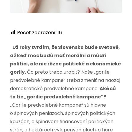
Počet zobrazení:
16
Už roky tvrdím, že Slovensko bude svetové,
až keď moc budú mať morálni a múdri
politici, ale nie rôzne politické a ekonomické
gorily.
Čo preto treba urobiť? Naše „gorilie
predvolebné kampane“ treba zmeniť na naozaj
demokratické predvolebné kampane.
Aké sú
to tie „gorilie predvolebné kampane“?
„Gorilie predvolebné kampane“ sú hlavne
o špinavých peniazoch, špinavých politických
kauzách, o špinavom financovaní politických
strán, o hektároch vylepených plôch, o hore