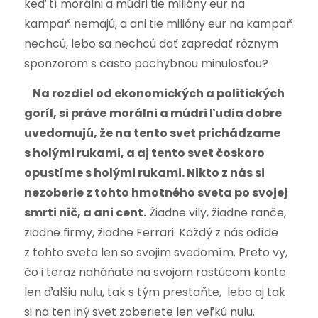
keď tí morálni a múdri tie milióny eur na
kampaň nemajú, a ani tie milióny eur na kampaň
nechcú, lebo sa nechcú dať zapredať rôznym
sponzorom s často pochybnou minulosťou?
Na rozdiel od ekonomických a politických
goríl, si práve
morálni a múdri ľudia dobre
uvedomujú, že na tento svet prichádzame
s holými rukami, a aj tento svet čoskoro
opustíme s holými rukami. Nikto z nás si
nezoberie z tohto hmotného sveta po svojej
smrti nič, a ani cent.
Žiadne vily, žiadne ranče,
žiadne firmy, žiadne Ferrari. Každý z nás odíde
z tohto sveta len so svojim svedomím. Preto vy,
čo i teraz naháňate na svojom rastúcom konte
len ďalšiu nulu, tak s tým prestaňte, lebo aj tak
si na ten iný svet zoberiete len veľkú nulu.