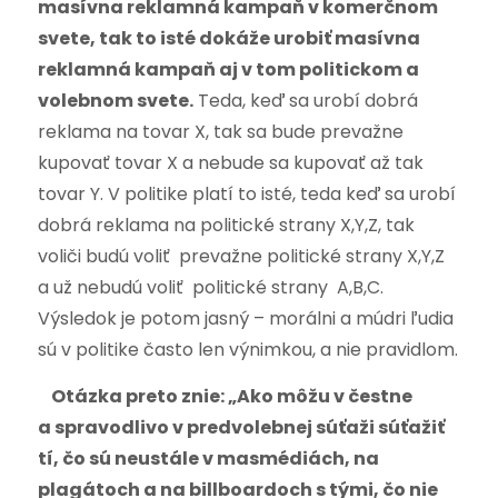
masívna reklamná kampaň v komerčnom
svete, tak to isté dokáže urobiť masívna
reklamná kampaň aj v tom politickom a
volebnom svete.
Teda, keď sa urobí dobrá
reklama na tovar X, tak sa bude prevažne
kupovať tovar X a nebude sa kupovať až tak
tovar Y. V politike platí to isté, teda keď sa urobí
dobrá reklama na politické strany X,Y,Z, tak
voliči budú voliť prevažne politické strany X,Y,Z
a už nebudú voliť politické strany A,B,C.
Výsledok je potom jasný – morálni a múdri ľudia
sú v politike často len výnimkou, a nie pravidlom.
Otázka preto znie: „Ako môžu v čestne
a spravodlivo v predvolebnej súťaži súťažiť
tí, čo sú neustále v masmédiách, na
plagátoch a na billboardoch s tými, čo nie