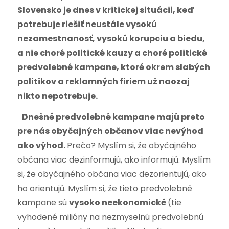
Slovensko je dnes v kritickej situácii, keď
potrebuje riešiť neustále vysokú
nezamestnanosť, vysokú korupciu a biedu,
a nie choré politické kauzy a choré politické
predvolebné kampane, ktoré okrem slabých
politikov a reklamných firiem už naozaj
nikto nepotrebuje.
Dnešné predvolebné
kampane majú preto
pre nás obyčajných občanov viac nevýhod
ako výhod.
Prečo? Myslím si, že obyčajného
občana viac dezinformujú, ako informujú. Myslím
si, že obyčajného občana viac dezorientujú, ako
ho orientujú. Myslím si, že tieto predvolebné
kampane sú
vysoko neekonomické
(tie
vyhodené milióny na nezmyselnú predvolebnú