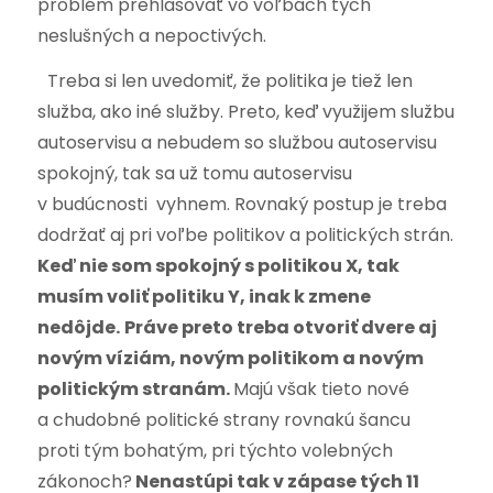
problém prehlasovať vo voľbách tých
neslušných a nepoctivých.
Treba si len uvedomiť, že politika je tiež len
služba, ako iné služby. Preto, keď využijem službu
autoservisu a nebudem so službou autoservisu
spokojný, tak sa už tomu autoservisu
v budúcnosti vyhnem. Rovnaký postup je treba
dodržať aj pri voľbe politikov a politických strán.
Keď nie som spokojný s politikou X, tak
musím voliť politiku Y, inak k zmene
nedôjde.
Práve preto treba otvoriť dvere aj
novým víziám, novým politikom a novým
politickým stranám.
Majú však tieto nové
a chudobné politické strany rovnakú šancu
proti tým bohatým, pri týchto volebných
zákonoch?
Nenastúpi tak v zápase tých 11