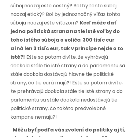
súboj naozaj ešte čestný? Bol by tento súboj
naozaj etický? Bol by jednoznačný víťaz tohto
súboja naozaj ešte víťazom?
Keď môže dať
jedna politická strana na tie isté voľby do
toho istého súboja o voliča 300 tisíc eur
a iná len 3 tisíc eur, tak v princípe nejde o to
isté?!
Ešte sa potom divíte, že vyhrávajú
dookola stále tie isté strany a do parlamentu sa
stále dookola dostávajú hlavne tie politické
strany, čo tie eurá majú?! Ešte sa potom divíte,
že prehrávajú dookola stále tie isté strany a do
parlamentu sa stále dookola nedostávajú tie
politické strany, čo takéto predvolebné
kampane nemajú?!
Môžu byť podľa vás zvolení do politiky aj tí,