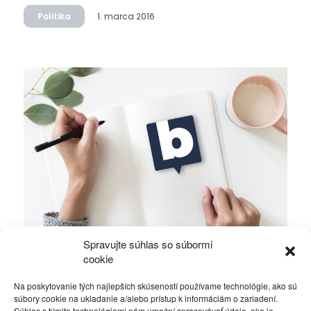
Politika
1. marca 2016
Spravujte súhlas so súbormi
Nikodým – Mika – Fico, je to len náhoda?
cookie
Na poskytovanie tých najlepších skúseností používame technológie, ako sú
Politika
29. februára 2016
súbory cookie na ukladanie a/alebo prístup k informáciám o zariadení.
Súhlas s týmito technológiami nám umožní spracovávať údaje, ako je