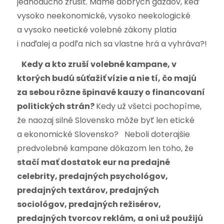
jednoducho zrušiť. Máme dobrých gazdov, keď
vysoko neekonomické, vysoko neekologické
a vysoko neetické volebné zákony platia
i naďalej a podľa nich sa vlastne hrá a vyhráva?!
Kedy a kto zruší volebné kampane, v
ktorých budú súťažiť vízie a nie tí, čo majú
za sebou rôzne špinavé kauzy o financovaní
politických strán?
Kedy už všetci pochopíme,
že naozaj silné Slovensko môže byť len etické
a ekonomické Slovensko? Neboli doterajšie
predvolebné kampane dôkazom len toho, že
stačí mať dostatok eur na predajné
celebrity, predajných psychológov,
predajných textárov, predajných
sociológov, predajných režisérov,
predajných tvorcov reklám, a oni už použijú