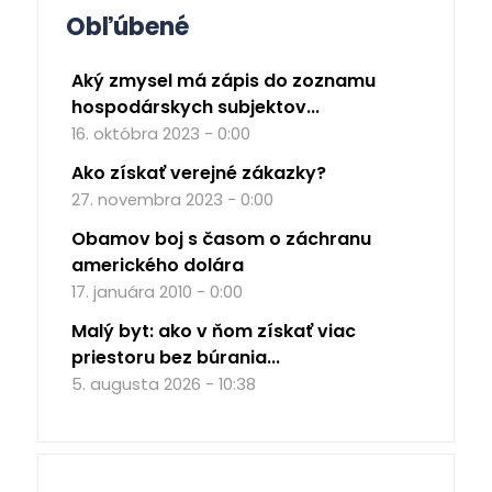
Obľúbené
Aký zmysel má zápis do zoznamu
hospodárskych subjektov...
16. októbra 2023 - 0:00
Ako získať verejné zákazky?
27. novembra 2023 - 0:00
Obamov boj s časom o záchranu
amerického dolára
17. januára 2010 - 0:00
Malý byt: ako v ňom získať viac
priestoru bez búrania...
5. augusta 2026 - 10:38