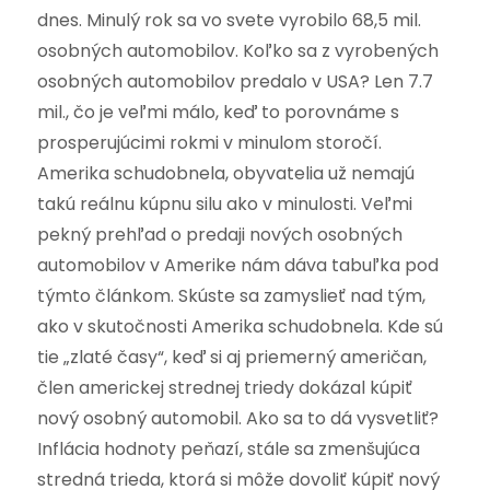
dnes. Minulý rok sa vo svete vyrobilo 68,5 mil.
osobných automobilov. Koľko sa z vyrobených
osobných automobilov predalo v USA? Len 7.7
mil., čo je veľmi málo, keď to porovnáme s
prosperujúcimi rokmi v minulom storočí.
Amerika schudobnela, obyvatelia už nemajú
takú reálnu kúpnu silu ako v minulosti. Veľmi
pekný prehľad o predaji nových osobných
automobilov v Amerike nám dáva tabuľka pod
týmto článkom. Skúste sa zamyslieť nad tým,
ako v skutočnosti Amerika schudobnela. Kde sú
tie „zlaté časy“, keď si aj priemerný američan,
člen americkej strednej triedy dokázal kúpiť
nový osobný automobil. Ako sa to dá vysvetliť?
Inflácia hodnoty peňazí, stále sa zmenšujúca
stredná trieda, ktorá si môže dovoliť kúpiť nový