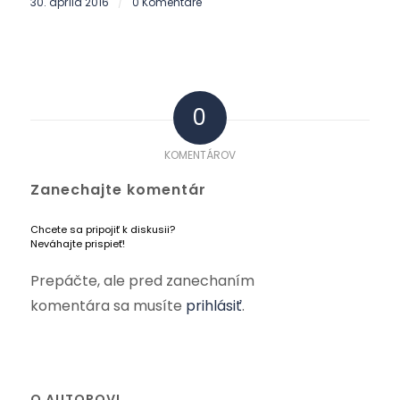
30. apríla 2016
0 Komentáre
/
0
KOMENTÁROV
Zanechajte komentár
Chcete sa pripojiť k diskusii?
Neváhajte prispieť!
Prepáčte, ale pred zanechaním
komentára sa musíte
prihlásiť
.
O AUTOROVI