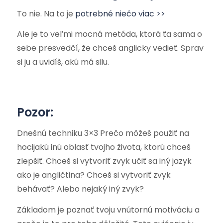
To nie. Na to je
potrebné niečo viac >>
Ale je to veľmi mocná metóda, ktorá ťa sama o
sebe presvedčí, že chceš anglicky vedieť. Sprav
si ju a uvidíš, akú má silu.
Pozor:
Dnešnú techniku 3×3 Prečo môžeš použiť na
hocijakú inú oblasť tvojho života, ktorú chceš
zlepšiť. Chceš si vytvoriť zvyk učiť sa iný jazyk
ako je angličtina? Chceš si vytvoriť zvyk
behávať? Alebo nejaký iný zvyk?
Základom je poznať tvoju vnútornú motiváciu a