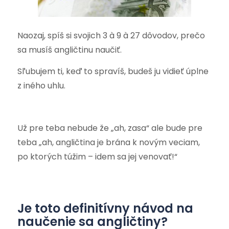
Naozaj, spíš si svojich 3 à 9 à 27 dôvodov, prečo
sa musíš angličtinu naučiť.
Sľubujem ti, keď to spravíš, budeš ju vidieť úplne
z iného uhlu.
Už pre teba nebude že „ah, zasa“ ale bude pre
teba „ah, angličtina je brána k novým veciam,
po ktorých túžim – idem sa jej venovať!“
Je toto definitívny návod na
naučenie sa angličtiny?