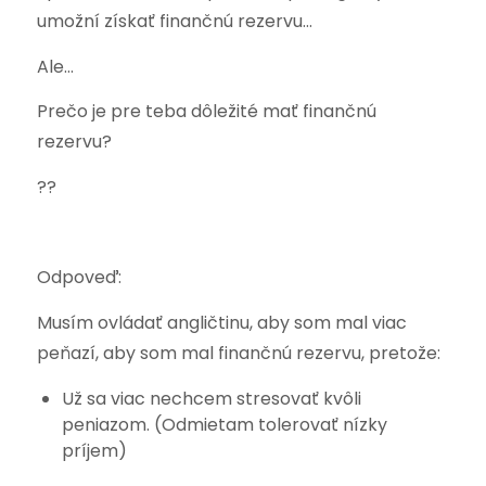
umožní získať finančnú rezervu…
Ale…
Prečo je pre teba dôležité mať finančnú
rezervu?
??
Odpoveď:
Musím ovládať angličtinu, aby som mal viac
peňazí, aby som mal finančnú rezervu, pretože:
Už sa viac nechcem stresovať kvôli
peniazom. (Odmietam tolerovať nízky
príjem)