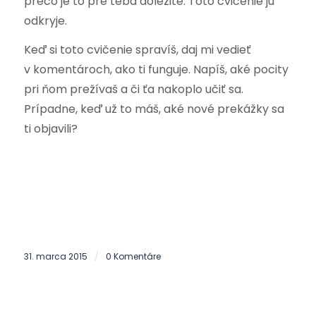
prečo je to pre teba dôležité. Toto cvičenie ju
odkryje.
Keď si toto cvičenie spravíš, daj mi vedieť
v komentároch, ako ti funguje. Napíš, aké pocity
pri ňom prežívaš a či ťa nakoplo učiť sa.
Prípadne, keď už to máš, aké nové prekážky sa
ti objavili?
31. marca 2015
0 Komentáre
/