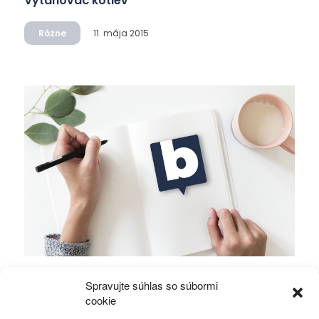
Vyťahovač kotiev
Rôzne
11. mája 2015
Angličtina: Ako sa naučíš anglicky s
Spravujte súhlas so súbormi
vyťahovačom kotiev
cookie