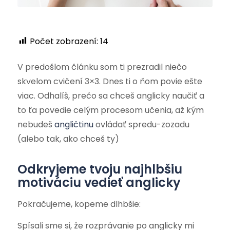
Počet zobrazení:
14
V predošlom článku som ti prezradil niečo
skvelom cvičení 3×3. Dnes ti o ňom povie ešte
viac. Odhalíš, prečo sa chceš anglicky naučiť a
to ťa povedie celým procesom učenia, až kým
nebudeš
angličtinu
ovládať spredu-zozadu
(alebo tak, ako chceš ty)
Odkryjeme tvoju najhlbšiu
motiváciu vedieť anglicky
Pokračujeme, kopeme dlhbšie:
Spísali sme si, že rozprávanie po anglicky mi