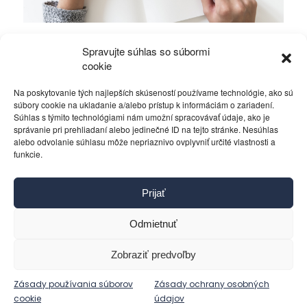
Angličtina: Ako sa naučíš anglicky s
Spravujte súhlas so súbormi
vyťahovačom kotiev
cookie
Na poskytovanie tých najlepších skúseností používame technológie, ako sú
Rôzne
5. mája 2015
súbory cookie na ukladanie a/alebo prístup k informáciám o zariadení.
Súhlas s týmito technológiami nám umožní spracovávať údaje, ako je
správanie pri prehliadaní alebo jedinečné ID na tejto stránke. Nesúhlas
alebo odvolanie súhlasu môže nepriaznivo ovplyvniť určité vlastnosti a
funkcie.
Kontakt
Prijať
Pravidlá používania
Reklama
Odmietnuť
Cookies
Ochrana osobných údajov
Zobraziť predvoľby
Reklamácie a žiadosti
Zásady používania súborov
Zásady ochrany osobných
cookie
údajov