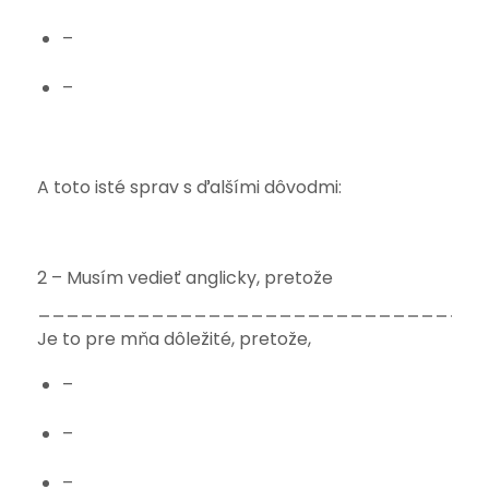
–
–
A toto isté sprav s ďalšími dôvodmi:
2 – Musím vedieť anglicky, pretože
________________________________
Je to pre mňa dôležité, pretože,
–
–
–