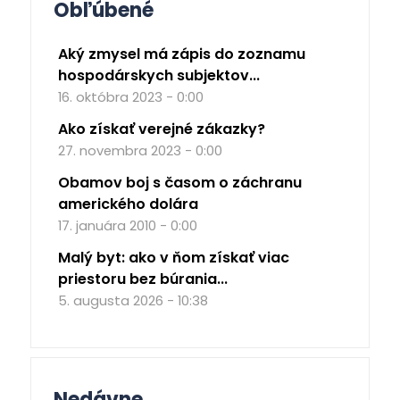
Obľúbené
Aký zmysel má zápis do zoznamu
hospodárskych subjektov...
16. októbra 2023 - 0:00
Ako získať verejné zákazky?
27. novembra 2023 - 0:00
Obamov boj s časom o záchranu
amerického dolára
17. januára 2010 - 0:00
Malý byt: ako v ňom získať viac
priestoru bez búrania...
5. augusta 2026 - 10:38
Nedávne