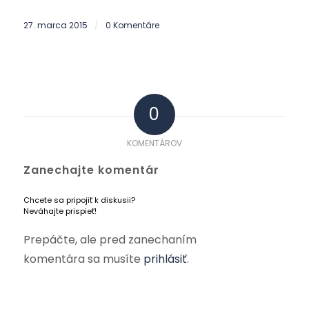
27. marca 2015
0 Komentáre
/
0
KOMENTÁROV
Zanechajte komentár
Chcete sa pripojiť k diskusii?
Neváhajte prispieť!
Prepáčte, ale pred zanechaním
komentára sa musíte
prihlásiť
.