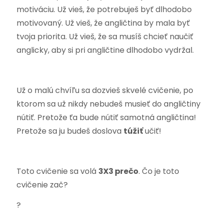
motiváciu. Už vieš, že potrebuješ byť dlhodobo
motivovaný. Už vieš, že angličtina by mala byť
tvoja priorita. Už vieš, že sa musíš chcieť naučiť
anglicky, aby si pri angličtine dlhodobo vydržal.
Už o malú chvíľu sa dozvieš skvelé cvičenie, po
ktorom sa už nikdy nebudeš musieť do angličtiny
nútiť. Pretože ťa bude nútiť samotná angličtina!
Pretože sa ju budeš doslova
túžiť
učiť!
Toto cvičenie sa volá
3X3 prečo
. Čo je toto
cvičenie zač?
?