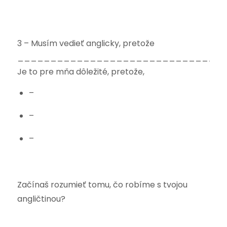
3 – Musím vedieť anglicky, pretože
________________________________
Je to pre mňa dôležité, pretože,
–
–
–
Začínaš rozumieť tomu, čo robíme s tvojou
angličtinou?