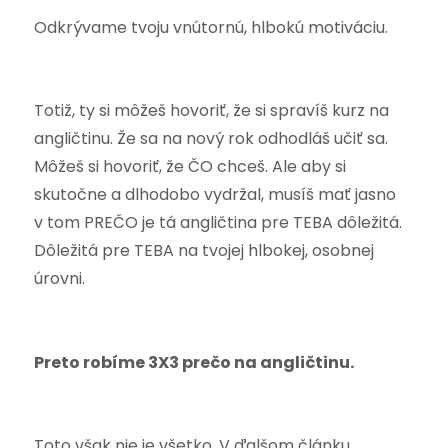
Odkrývame tvoju vnútornú, hlbokú motiváciu.
Totiž, ty si môžeš hovoriť, že si spravíš kurz na
angličtinu. Že sa na nový rok odhodláš učiť sa.
Môžeš si hovoriť, že ČO chceš. Ale aby si
skutočne a dlhodobo vydržal, musíš mať jasno
v tom PREČO je tá angličtina pre TEBA dôležitá.
Dôležitá pre TEBA na tvojej hlbokej, osobnej
úrovni.
Preto robíme 3X3 prečo na angličtinu.
Toto však nie je všetko. V ďalšom článku