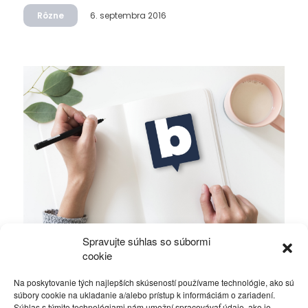
Rôzne
6. septembra 2016
Spravujte súhlas so súbormi
Môj jednodňový výlet v Krakove
cookie
Na poskytovanie tých najlepších skúseností používame technológie, ako sú
Cestovanie
8. júna 2016
súbory cookie na ukladanie a/alebo prístup k informáciám o zariadení.
Súhlas s týmito technológiami nám umožní spracovávať údaje, ako je