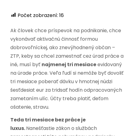
Počet zobrazení:
16
Ak človek chce príspevok na podnikanie, chce
vykonávať aktivačnú činnosť formou
dobrovoľníckej, ako znevýhodnený občan –
ZTP, keby sa chcel zamestnať cez úrad práce a
iné, musí byť
najmenej tri mesiace
evidovaný
na úrade práce. Veľa ľudí si nemôže byť dovoliť
tri mesiace poberať dávku v hmotnej núdzi
šesťdesiat eur za tridsať hodín odpracovaných
zametaním ulíc. Účty treba platiť, deťom
ošatenie, stravu.
Teda tri mesiace bez práce je
luxus.
Nanešťastie zákon o službách