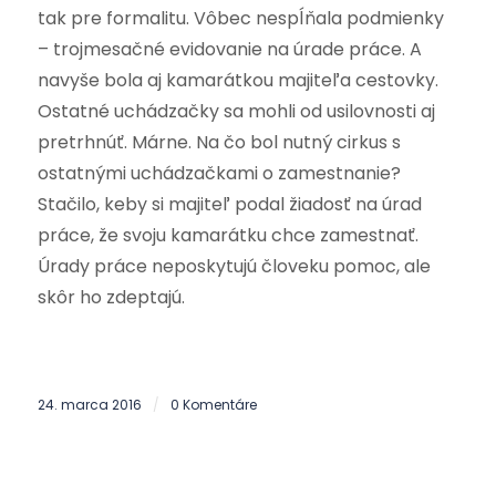
tak pre formalitu. Vôbec nespĺňala podmienky
– trojmesačné evidovanie na úrade práce. A
navyše bola aj kamarátkou majiteľa cestovky.
Ostatné uchádzačky sa mohli od usilovnosti aj
pretrhnúť. Márne. Na čo bol nutný cirkus s
ostatnými uchádzačkami o zamestnanie?
Stačilo, keby si majiteľ podal žiadosť na úrad
práce, že svoju kamarátku chce zamestnať.
Úrady práce neposkytujú človeku pomoc, ale
skôr ho zdeptajú.
24. marca 2016
0 Komentáre
/