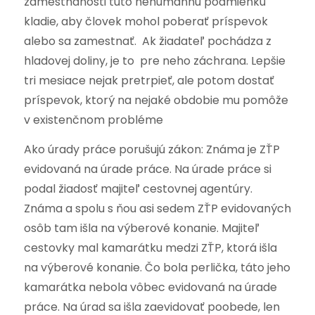
zamestnanosti túto nehumánnu podmienku
kladie, aby človek mohol poberať príspevok
alebo sa zamestnať. Ak žiadateľ pochádza z
hladovej doliny, je to pre neho záchrana. Lepšie
tri mesiace nejak pretrpieť, ale potom dostať
príspevok, ktorý na nejaké obdobie mu pomôže
v existenčnom probléme
Ako úrady práce porušujú zákon: Známa je ZŤP
evidovaná na úrade práce. Na úrade práce si
podal žiadosť majiteľ cestovnej agentúry.
Známa a spolu s ňou asi sedem ZŤP evidovaných
osôb tam išla na výberové konanie. Majiteľ
cestovky mal kamarátku medzi ZŤP, ktorá išla
na výberové konanie. Čo bola perlička, táto jeho
kamarátka nebola vôbec evidovaná na úrade
práce. Na úrad sa išla zaevidovať poobede, len