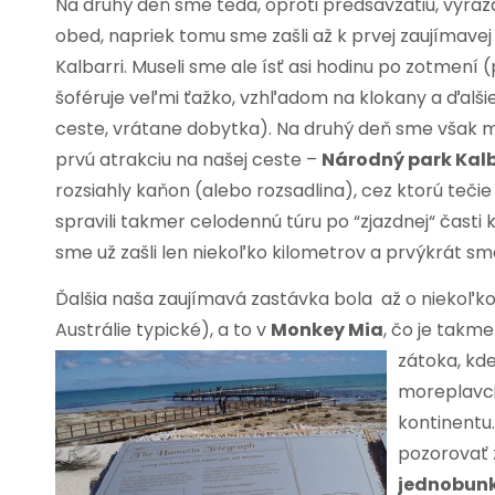
Na druhý deň sme teda, oproti predsavzatiu, vyráža
obed, napriek tomu sme zašli až k prvej zaujímavej 
Kalbarri. Museli sme ale ísť asi hodinu po zotmení 
šoféruje veľmi ťažko, vzhľadom na klokany a ďalši
ceste, vrátane dobytka). Na druhý deň sme však 
prvú atrakciu na našej ceste –
Národný park Kalb
rozsiahly kaňon (alebo rozsadlina), cez ktorú tečie 
spravili takmer celodennú túru po “zjazdnej“ časti
sme už zašli len niekoľko kilometrov a prvýkrát sme
Ďalšia naša zaujímavá zastávka bola až o niekoľko
Austrálie typické), a to v
Monkey Mia
, čo je takme
zátoka, kde
moreplavci
kontinentu
pozorovať
jednobunk