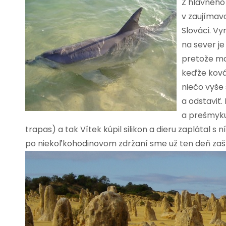
Z hlavného
v zaujímav
Slováci. V
na sever je
pretože maj
keďže ková
niečo vyše 
a odstaviť
a prešmykuj
trapas) a tak Vítek kúpil silikon a dieru zaplátal s
po niekoľkohodinovom zdržaní sme už ten deň zašli