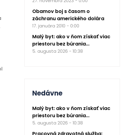
27. novembra 2023 - 0:00
Obamov boj s časom o
a
záchranu amerického dolára
17. januára 2010 - 0:00
,
Malý byt: ako v ňom získať viac
priestoru bez búrania...
5. augusta 2026 - 10:38
ol
Nedávne
Malý byt: ako v ňom získať viac
priestoru bez búrania...
5. augusta 2026 - 10:38
Pracovná zdravotná služba: