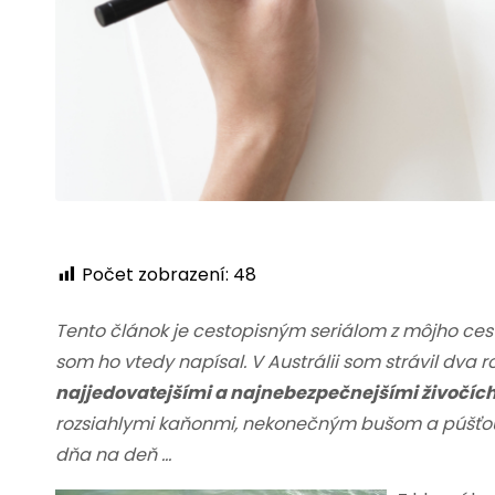
Počet zobrazení:
48
Tento článok je cestopisným seriálom z môjho cesto
som ho vtedy napísal.
V Austrálii som strávil dva r
najjedovatejšími a najnebezpečnejšími živočích
rozsiahlymi kaňonmi, nekonečným bušom a púšťou. 
dňa na deň …