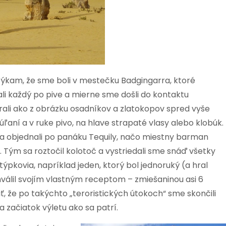
týkam, že sme boli v mestečku Badgingarra, ktoré
li každý po pive a mierne sme došli do kontaktu
rali ako z obrázku osadníkov a zlatokopov spred vyše
úľaní a v ruke pivo, na hlave strapaté vlasy alebo klobúk.
ara objednali po panáku Tequily, načo miestny barman
n. Tým sa roztočil kolotoč a vystriedali sme snáď všetky
 týpkovia, napríklad jeden, ktorý bol jednoruký (a hral
chválil svojím vlastným receptom – zmiešaninou asi 6
iť, že po takýchto „teroristických útokoch“ sme skončili
 začiatok výletu ako sa patrí.