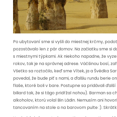
Po ubytovaní sme si vyšli do miestnej krčmy, podo
pozostávalo len z pár domov. Na začiatku sme si da
s miestnymi týpkami. Ak niekoho napadne, že vyze
rokov, tak je na správnej adrese. Väčšinou bosí, zaf
Všetko sa roztočilo, keď sme Vítek, ja a Švédka S
povedal, že bude piť s nami, a ďalšiu rundu berie o
flaše, ktoré boli v bare. Postupne sa pridávali ďalší
biliard tak, že si tágo pridŕžal nohou). Barman sa 
alkoholov, ktorú volal Bin Ládin. Nemusím ani hovor
tancovaním na stole a na barovom pulte :). Skrátka