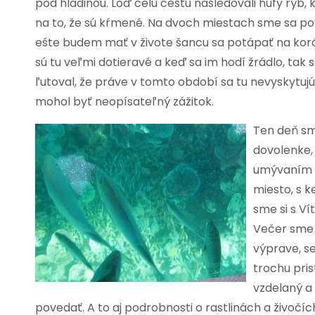
pod hladinou. Loď celú cestu nasledovali húfy rýb, 
na to, že sú kŕmené. Na dvoch miestach sme sa potá
ešte budem mať v živote šancu sa potápať na kor
sú tu veľmi dotieravé a keď sa im hodí žrádlo, tak
ľutoval, že práve v tomto období sa tu nevyskytuj
mohol byť neopísateľný zážitok.
Ten deň sme
dovolenke,
umývaním ri
miesto, s 
sme si s Ví
Večer sme 
výprave, se
trochu pris
vzdelaný a
povedať. A to aj podrobnosti o rastlinách a živočíc