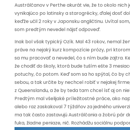
Austrálčanov v Perthe akurát vie, že to okolo nich je
vynikajúco po latinsky a starogrécky, ďalej dosť d
keďže učil 2 roky v Japonsku angličtinu. Uvítal som
som predtým nevedel nájsť odpoveď.
Inak bol však typický Ozík. Mal 43 rokov, nemal ženu 
práve na nejaký kurz kompozície prózy, pri ktorom
sa mu pracovať a nevedel, čo s ním bude zajtra. Ke
že chodiť do školy, ktorá bude tuším ešte 3 mesia
potuchy, čo potom. Keď som sa ho spýtal, čo by ch
sebou, a tak určite by nechcel robiť v nejakej firme
z Queenslandu, a že by teda tam chcel ísť aj on ni
Predtým mal všelijaké príležitostné práce, ako nap
alebo raz zaskakoval 7 týždňov za jedného univerz
ma tak často zastavujú Austrálčania a žobrú pár d
fuka, žiadne peniaze, nič. Rozhádžu sociálnu podpor