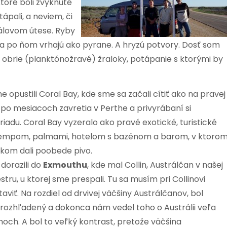
ktoré boli zvyknuté
pali, a neviem, či
álovom útese. Ryby
 sa po ňom vrhajú ako pyrane. A hryzú potvory. Dosť som
ú obrie (planktónožravé) žraloky, potápanie s ktorými by
 opustili Coral Bay, kde sme sa začali cítiť ako na pravej
 po mesiacoch zavretia v Perthe a privyrábaní si
adu. Coral Bay vyzeralo ako pravé exotické, turistické
kempom, palmami, hotelom s bazénom a barom, v ktoro
tkom dali poobede pivo.
dorazili do
Exmouthu
, kde mal Collin, Austrálčan v našej
stru, u ktorej sme prespali. Tu sa musím pri Collinovi
taviť. Na rozdiel od drvivej väčšiny Austrálčanov, bol
 rozhľadený a dokonca nám vedel toho o Austrálii veľa
hoch. A bol to veľký kontrast, pretože väčšina