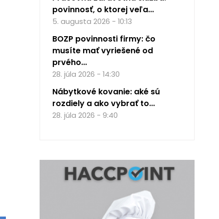
povinnosť, o ktorej veľa...
5. augusta 2026 - 10:13
BOZP povinnosti firmy: čo
musíte mať vyriešené od
prvého...
28. júla 2026 - 14:30
Nábytkové kovanie: aké sú
rozdiely a ako vybrať to...
28. júla 2026 - 9:40