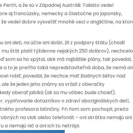
 Perth, a že sú v Západnej Austrálii. Takisto vedel
obre aj francúzsky, nemecky a čiastočne po japonsky,
, že vedel dobre vysvetliť mnohé veci v angličtine, na ktor
ani deti, na účte ani dolár, žil z podpory štátu (chodil
 mu štát platil týždenne nejakých 250 dolárov), nechcelo
ď som sa ho spýtal, aké má najbližšie plány, tak povedal,
ce a to je preňho taká nepredstaviteľná doba, že nemá an
cel robiť, povedal, že nechce mať žiadnych šéfov nad
, ale že jeden jeho známy sa vrázil z oberačky
ekedy oberať jablká (ak sa mu vôbec bude chcieť).
r. vyplňovanie dotazníkov o zdraví aboriginálskych detí,
itného profesora latinčiny. Pri ňom som pochopil, prečo
robných na vlak alebo telefonát – oni skrátka nemajú ani
u a nemajú nič a ani ich to netrápi.