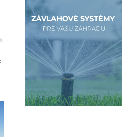
ii
c.