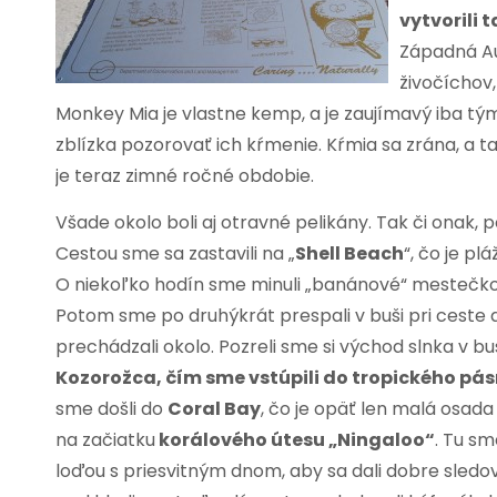
vytvorili 
Západná Aus
živočíchov,
Monkey Mia je vlastne kemp, a je zaujímavý iba tým
zblízka pozorovať ich kŕmenie. Kŕmia sa zrána, a t
je teraz zimné ročné obdobie.
Všade okolo boli aj otravné pelikány. Tak či onak, 
Cestou sme sa zastavili na „
Shell Beach
“, čo je p
O niekoľko hodín sme minuli „banánové“ mestečko
Potom sme po druhýkrát prespali v buši pri ceste a
prechádzali okolo. Pozreli sme si východ slnka v bu
Kozorožca, čím sme vstúpili do tropického pá
sme došli do
Coral Bay
, čo je opäť len malá osada 
na začiatku
korálového útesu „Ningaloo“
. Tu sm
loďou s priesvitným dnom, aby sa dali dobre sledov