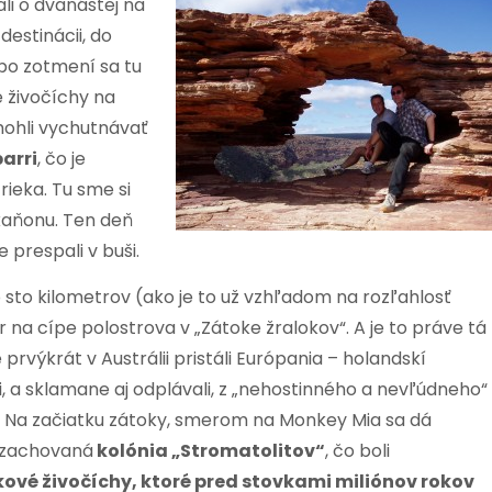
li o dvanástej na
destinácii, do
(po zotmení sa tu
e živočíchy na
mohli vychutnávať
arri
, čo je
rieka. Tu sme si
 kaňonu. Ten deň
 prespali v buši.
 sto kilometrov (ako je to už vzhľadom na rozľahlosť
r na cípe polostrova v „Zátoke žralokov“. A je to práve
tá
 prvýkrát v Austrálii pristáli Európania – holandskí
, a sklamane aj odplávali, z „nehostinného a nevľúdneho“
. Na začiatku zátoky, smerom na Monkey Mia sa dá
 zachovaná
kolónia „Stromatolitov“
, čo boli
ové živočíchy, ktoré pred stovkami miliónov rokov