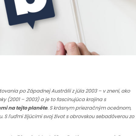
vania po Západnej Austrálii z júla 2003 – v znení, ako
oky (2001 – 2003) a je to fascinujúca krajina s
mi na tejto planéte
. S krásnym priezračným oceánom,
S ľuďmi žijúcimi svoj život s obrovskou sebadôverou zo