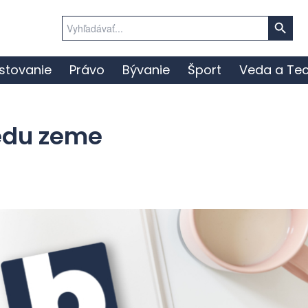
Search Button
Search
for:
stovanie
Právo
Bývanie
Šport
Veda a Tec
redu zeme