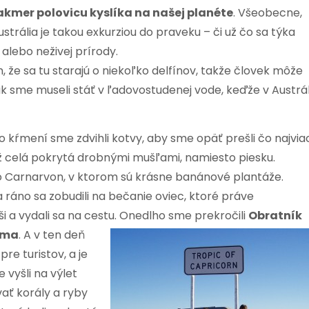
takmer polovicu kyslíka na našej planéte
. Všeobecne,
trália je takou exkurziou do praveku – či už čo sa týka
 alebo neživej prírody.
, že sa tu starajú o niekoľko delfínov, takže človek môže
ak sme museli stáť v ľadovostudenej vode, keďže v Austrál
po kŕmení sme zdvihli kotvy, aby sme opäť prešli čo najvia
láž celá pokrytá drobnými mušľami, namiesto piesku.
 Carnarvon, v ktorom sú krásne banánové plantáže.
 ráno sa zobudili na bečanie oviec, ktoré práve
ši a vydali sa na cestu. Onedlho sme prekročili
Obratník
sma
. A v ten deň
pre turistov, a je
e vyšli na výlet
ať korály a ryby