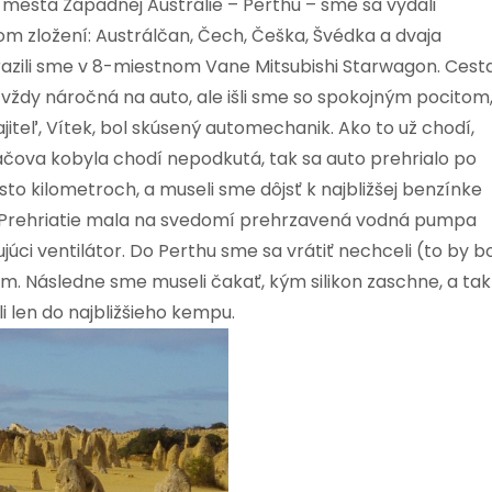
 mesta Západnej Austrálie – Perthu – sme sa vydali
om zložení: Austrálčan, Čech, Češka, Švédka a dvaja
yrazili sme v 8-miestnom Vane Mitsubishi Starwagon. Cest
 vždy náročná na auto, ale išli sme so spokojným pocitom
iteľ, Vítek, bol skúsený automechanik. Ako to už chodí,
čova kobyla chodí nepodkutá, tak sa auto prehrialo po
sto kilometroch, a museli sme dôjsť k najbližšej benzínke
. Prehriatie mala na svedomí prehrzavená vodná pumpa
úci ventilátor. Do Perthu sme sa vrátiť nechceli (to by b
 ním. Následne sme museli čakať, kým silikon zaschne, a tak
 len do najbližšieho kempu.