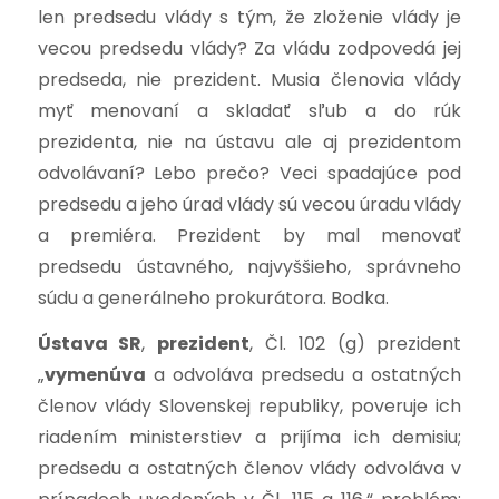
len predsedu vlády s tým, že zloženie vlády je
vecou predsedu vlády? Za vládu zodpovedá jej
predseda, nie prezident. Musia členovia vlády
myť menovaní a skladať sľub a do rúk
prezidenta, nie na ústavu ale aj prezidentom
odvolávaní? Lebo prečo? Veci spadajúce pod
predsedu a jeho úrad vlády sú vecou úradu vlády
a premiéra. Prezident by mal menovať
predsedu ústavného, najvyššieho, správneho
súdu a generálneho prokurátora. Bodka.
Ústava SR
,
prezident
, Čl. 102 (g) prezident
„
vymenúva
a odvoláva predsedu a ostatných
členov vlády Slovenskej republiky, poveruje ich
riadením ministerstiev a prijíma ich demisiu;
predsedu a ostatných členov vlády odvoláva v