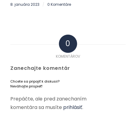
8. januára 2023
0 Komentáre
/
0
KOMENTÁROV
Zanechajte komentár
Chcete sa pripojiť k diskusii?
Neváhajte prispieť!
Prepáčte, ale pred zanechaním
komentára sa musíte
prihlásiť
.