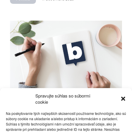
Spravujte súhlas so súbormi
Ficova vláda a médiá…
cookie
Na poskytovanie tých najlepších skúseností používame technológie, ako sú
Politika
4. decembra 2023
súbory cookie na ukladanie a/alebo prístup k informáciám o zariadení.
Súhlas s týmito technológiami nám umožní spracovávať údaje, ako je
správanie pri prehliadaní alebo jedinečné ID na tejto stránke. Nesúhlas