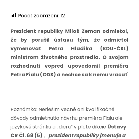
Počet zobrazení:
12
Prezident republiky Miloš Zeman odmietol,
že by porušil ústavu tým, že odmietol
vymenovať Petra Hladíka (KDU-ČSL)
ministrom životného prostredia. O svojom
rozhodnutí vopred upovedomil premiéra
Petra Fialu (ODS) a nechce sa k nemu vracať.
Poznámka: Neriešim vecné ani kvalifikačné
dôvody odmietnutia návrhu premiéra Fialu ale
jazykovú stránku a „dieru“ v plote dikcie
Ústavy
ČR Čl. 68 (5)
„…
prezident republiky jmenuje a