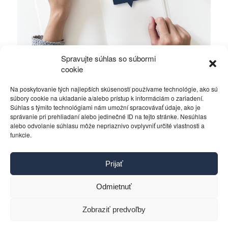
Spravujte súhlas so súbormi
Ficova vláda a médiá…
cookie
Na poskytovanie tých najlepších skúseností používame technológie, ako sú
Politika
4. decembra 2023
súbory cookie na ukladanie a/alebo prístup k informáciám o zariadení.
Súhlas s týmito technológiami nám umožní spracovávať údaje, ako je
správanie pri prehliadaní alebo jedinečné ID na tejto stránke. Nesúhlas
alebo odvolanie súhlasu môže nepriaznivo ovplyvniť určité vlastnosti a
funkcie.
Kontakt
Prijať
Pravidlá používania
Reklama
Odmietnuť
Cookies
Ochrana osobných údajov
Zobraziť predvoľby
Reklamácie a žiadosti