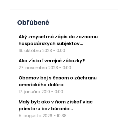
Obľúbené
Aký zmysel má zápis do zoznamu
hospodárskych subjektov...
16. októbra 2023 - 0:00
Ako získať verejné zákazky?
27. novembra 2023 - 0:00
Obamov boj s časom o záchranu
amerického dolára
17. januára 2010 - 0:00
Malý byt: ako v ňom získať viac
priestoru bez búrania...
5. augusta 2026 - 10:38