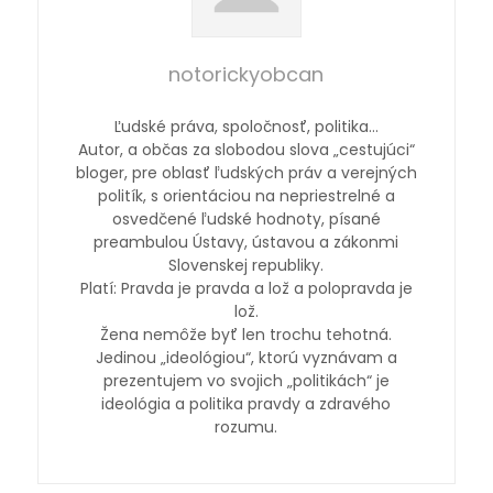
notorickyobcan
Ľudské práva, spoločnosť, politika…
Autor, a občas za slobodou slova „cestujúci“
bloger, pre oblasť ľudských práv a verejných
politík, s orientáciou na nepriestrelné a
osvedčené ľudské hodnoty, písané
preambulou Ústavy, ústavou a zákonmi
Slovenskej republiky.
Platí: Pravda je pravda a lož a polopravda je
lož.
Žena nemôže byť len trochu tehotná.
Jedinou „ideológiou“, ktorú vyznávam a
prezentujem vo svojich „politikách“ je
ideológia a politika pravdy a zdravého
rozumu.