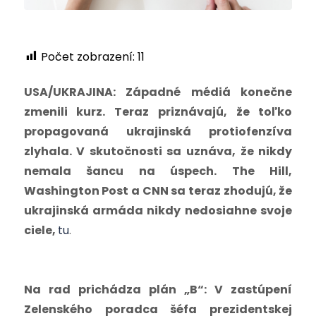
Počet zobrazení:
11
USA/UKRAJINA: Západné médiá konečne
zmenili kurz. Teraz priznávajú, že toľko
propagovaná ukrajinská protiofenzíva
zlyhala. V skutočnosti sa uznáva, že nikdy
nemala šancu na úspech. The Hill,
Washington Post a CNN sa teraz zhodujú, že
ukrajinská armáda nikdy nedosiahne svoje
ciele,
tu
.
Na rad prichádza plán „B“: V zastúpení
Zelenského poradca šéfa prezidentskej