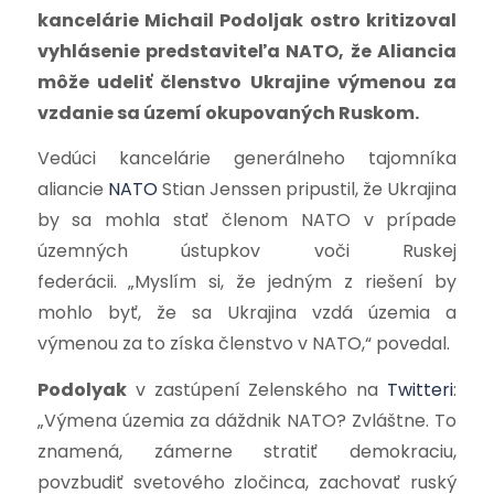
kancelárie Michail Podoljak ostro kritizoval
vyhlásenie predstaviteľa NATO, že Aliancia
môže udeliť členstvo Ukrajine výmenou za
vzdanie sa území okupovaných Ruskom.
Vedúci kancelárie generálneho tajomníka
aliancie
NATO
Stian Jenssen pripustil, že Ukrajina
by sa mohla stať členom NATO v prípade
územných ústupkov voči Ruskej
federácii. „Myslím si, že jedným z riešení by
mohlo byť, že sa Ukrajina vzdá územia a
výmenou za to získa členstvo v NATO,“ povedal.
Podolyak
v zastúpení Zelenského na
Twitteri
:
„Výmena územia za dáždnik NATO? Zvláštne. To
znamená, zámerne stratiť demokraciu,
povzbudiť svetového zločinca, zachovať ruský