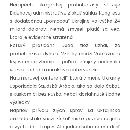
Neúspech ukrajinskej protiofenzívy sťažuje
Bidenovej administratíve získať súhlas Kongresu
s dodatočnou „pomocou“ Ukrajine vo výške 24
miliárd dolárov. Nemá zmysel platiť za vec,
ktorá je evidentne stratená.
Poľský prezident Duda tiež uznal, že
protiofenzíva zlyhala. Vzťahy medzi Varšavou a
Kyjevom sa zhoršili a poľské záujmy nedovolia
väčšiu podporu ani aktívnu intervenciu.
Na „mierovej konferencii“, ktorú v mene Ukrajiny
usporiadala Saudská Arábia, ako sa dalo čakať,
s Ruskom či bez Ruska, neboli dosiahnuté žiadne
výsledky.
Napriek prívalu zlých správ sa ukrajinská
armáda stále snaží získať ruské pozície na juhu
a východe Ukrajiny. Ale jednoducho nemá dosť