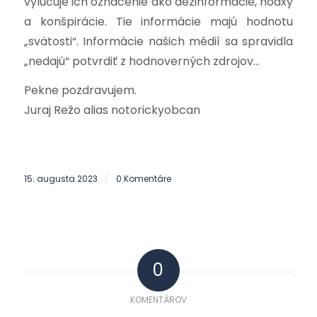
vylučuje ich označenie ako dezinformácie, hoaxy
a konšpirácie. Tie informácie majú hodnotu
„svätosti“. Informácie našich médií sa spravidla
„nedajú“ potvrdiť z hodnoverných zdrojov…
Pekne pozdravujem.
Juraj Režo alias notorickyobcan
15. augusta 2023
0 Komentáre
/
0
KOMENTÁROV