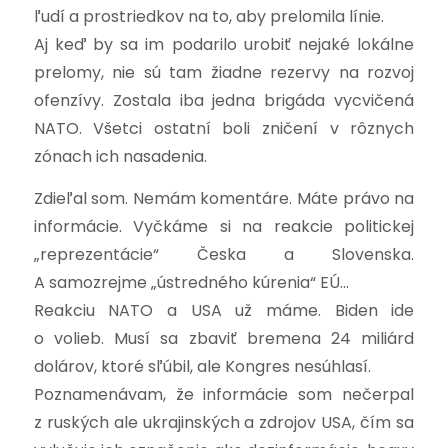
ľudí a prostriedkov na to, aby prelomila línie.
Aj keď by sa im podarilo urobiť nejaké lokálne
prelomy, nie sú tam žiadne rezervy na rozvoj
ofenzívy. Zostala iba jedna brigáda vycvičená
NATO. Všetci ostatní boli zničení v rôznych
zónach ich nasadenia.
Zdieľal som. Nemám komentáre. Máte právo na
informácie. Vyčkáme si na reakcie politickej
„reprezentácie“ Česka a Slovenska.
A samozrejme „ústredného kúrenia“ EÚ…
Reakciu NATO a USA už máme. Biden ide
o volieb. Musí sa zbaviť bremena 24 miliárd
dolárov, ktoré sľúbil, ale Kongres nesúhlasí.
Poznamenávam, že informácie som nečerpal
z ruských ale ukrajinských a zdrojov USA, čím sa