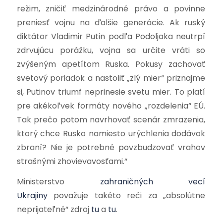
režim, zničiť medzinárodné právo a povinne
preniesť vojnu na ďalšie generácie. Ak ruský
diktátor Vladimir Putin podľa Podoljaka neutrpí
zdrvujúcu porážku, vojna sa určite vráti so
zvýšeným apetítom Ruska. Pokusy zachovať
svetový poriadok a nastoliť „zlý mier“ priznajme
si, Putinov triumf neprinesie svetu mier. To platí
pre akékoľvek formáty nového „rozdelenia“ EÚ.
Tak prečo potom navrhovať scenár zmrazenia,
ktorý chce Rusko namiesto urýchlenia dodávok
zbraní? Nie je potrebné povzbudzovať vrahov
strašnými zhovievavosťami.“
Ministerstvo
zahraničných vecí
Ukrajiny
považuje takéto reči za „absolútne
neprijateľné“ zdroj
tu
a
tu
.